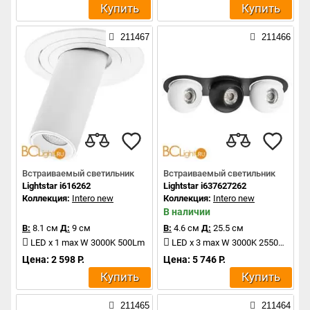
Купить
Купить
211467
211466
Встраиваемый светильник
Встраиваемый светильник
Lightstar i616262
Lightstar i637627262
Коллекция:
Intero new
Коллекция:
Intero new
В наличии
В:
8.1 см
Д:
9 см
В:
4.6 см
Д:
25.5 см
LED x 1 max W 3000K 500Lm
LED x 3 max W 3000K 2550Lm
Цена: 2 598 Р.
Цена: 5 746 Р.
Купить
Купить
211465
211464