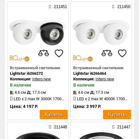
211451
211450
Встраиваемый светильник
Встраиваемый светильник
Lightstar i6266272
Lightstar i6266464
Коллекция:
Intero new
Коллекция:
Intero new
В наличии
В наличии
В:
4.6 см
Д:
17.3 см
В:
4.6 см
Д:
17.3 см
LED x 2 max W 3000K 1700Lm
LED x 2 max W 4000K 1700Lm
Цена: 4 197 Р.
Цена: 3 997 Р.
Купить
Купить
211448
211447