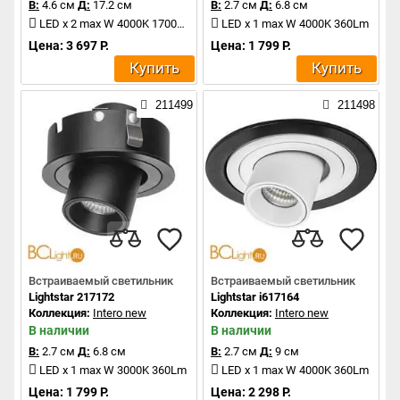
В:
4.6 см
Д:
17.2 см
В:
2.7 см
Д:
6.8 см
LED x 2 max W 4000K 1700Lm
LED x 1 max W 4000K 360Lm
Цена: 3 697 Р.
Цена: 1 799 Р.
Купить
Купить
211499
211498
Встраиваемый светильник
Встраиваемый светильник
Lightstar 217172
Lightstar i617164
Коллекция:
Intero new
Коллекция:
Intero new
В наличии
В наличии
В:
2.7 см
Д:
6.8 см
В:
2.7 см
Д:
9 см
LED x 1 max W 3000K 360Lm
LED x 1 max W 4000K 360Lm
Цена: 1 799 Р.
Цена: 2 298 Р.