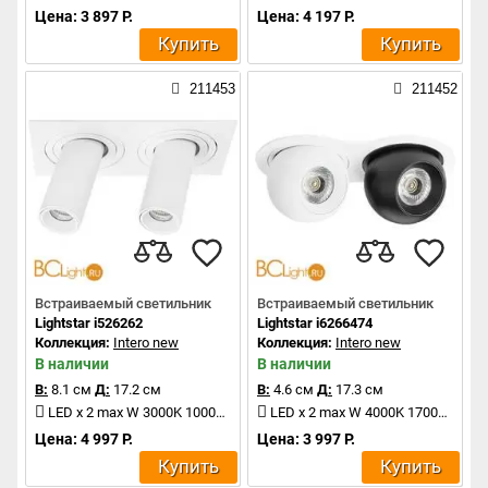
Цена: 3 897 Р.
Цена: 4 197 Р.
Купить
Купить
211453
211452
Встраиваемый светильник
Встраиваемый светильник
Lightstar i526262
Lightstar i6266474
Коллекция:
Intero new
Коллекция:
Intero new
В наличии
В наличии
В:
8.1 см
Д:
17.2 см
В:
4.6 см
Д:
17.3 см
LED x 2 max W 3000K 1000Lm
LED x 2 max W 4000K 1700Lm
Цена: 4 997 Р.
Цена: 3 997 Р.
Купить
Купить