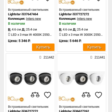
Встраиваемый светильник
Встраиваемый светильник
Lightstar i537647464
Lightstar i537727272
Коллекция:
Intero new
Коллекция:
Intero new
В наличии
В наличии
В:
4.6 см
Д:
25.4 см
В:
4.6 см
Д:
25.4 см
LED x 3 max W 4000K 2550Lm
LED x 3 max W 3000K 2550Lm
Цена: 5 346 Р.
Цена: 5 646 Р.
Купить
Купить
211442
211441
Встраиваемый светильник
Встраиваемый светильник
Lightstar i536727272
Lightstar i536627262