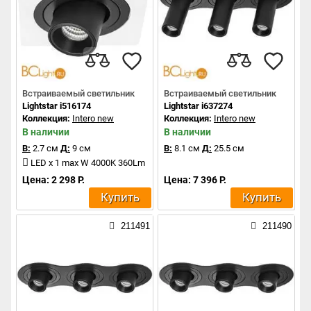
Встраиваемый светильник
Встраиваемый светильник
Lightstar i516174
Lightstar i637274
Коллекция:
Intero new
Коллекция:
Intero new
В наличии
В наличии
В:
2.7 см
Д:
9 см
В:
8.1 см
Д:
25.5 см
LED x 1 max W 4000K 360Lm
Цена: 2 298 Р.
Цена: 7 396 Р.
Купить
Купить
211491
211490