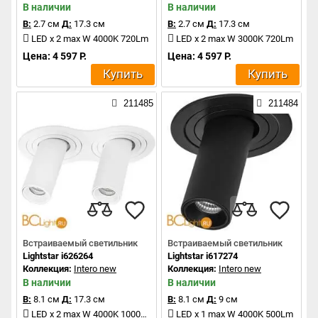
В наличии
В наличии
В:
2.7 см
Д:
17.3 см
В:
2.7 см
Д:
17.3 см
LED x 2 max W 4000K 720Lm
LED x 2 max W 3000K 720Lm
Цена: 4 597 Р.
Цена: 4 597 Р.
Купить
Купить
211485
211484
Встраиваемый светильник
Встраиваемый светильник
Lightstar i626264
Lightstar i617274
Коллекция:
Intero new
Коллекция:
Intero new
В наличии
В наличии
В:
8.1 см
Д:
17.3 см
В:
8.1 см
Д:
9 см
LED x 2 max W 4000K 1000Lm
LED x 1 max W 4000K 500Lm