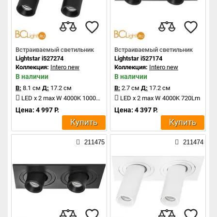
Встраиваемый светильник
Встраиваемый светильник
Lightstar i527274
Lightstar i527174
Коллекция:
Intero new
Коллекция:
Intero new
В наличии
В наличии
В:
8.1 см
Д:
17.2 см
В:
2.7 см
Д:
17.2 см
LED x 2 max W 4000K 1000Lm
LED x 2 max W 4000K 720Lm
Цена: 4 997 Р.
Цена: 4 397 Р.
Купить
Купить
211475
211474