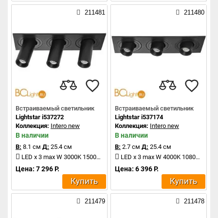
211481
211480
Встраиваемый светильник
Встраиваемый светильник
Lightstar i537272
Lightstar i537174
Коллекция:
Intero new
Коллекция:
Intero new
В наличии
В наличии
В:
8.1 см
Д:
25.4 см
В:
2.7 см
Д:
25.4 см
LED x 3 max W 3000K 1500Lm
LED x 3 max W 4000K 1080Lm
Цена: 7 296 Р.
Цена: 6 396 Р.
Купить
Купить
211479
211478