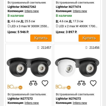
Встраиваемый светильник
Встраиваемый светильник
Lightstar i636627262
Lightstar i6277474
Коллекция:
Intero new
Коллекция:
Intero new
В наличии
В наличии
В:
4.6 см
Д:
25.5 см
В:
4.6 см
Д:
17.3 см
LED x 3 max W 3000K 2550Lm
LED x 2 max W 4000K 1700Lm
Цена: 5 946 Р.
Цена: 3 897 Р.
Купить
Купить
211457
211456
Встраиваемый светильник
Встраиваемый светильник
Lightstar i6277272
Lightstar i6276272
Коллекция:
Intero new
Коллекция:
Intero new