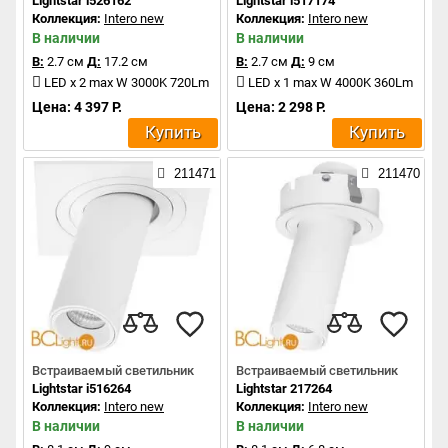
Lightstar i526162
Lightstar i517174
Коллекция:
Intero new
Коллекция:
Intero new
В наличии
В наличии
В:
2.7 см
Д:
17.2 см
В:
2.7 см
Д:
9 см
LED x 2 max W 3000K 720Lm
LED x 1 max W 4000K 360Lm
Цена: 4 397 Р.
Цена: 2 298 Р.
Купить
Купить
211471
211470
Встраиваемый светильник
Встраиваемый светильник
Lightstar i516264
Lightstar 217264
Коллекция:
Intero new
Коллекция:
Intero new
В наличии
В наличии