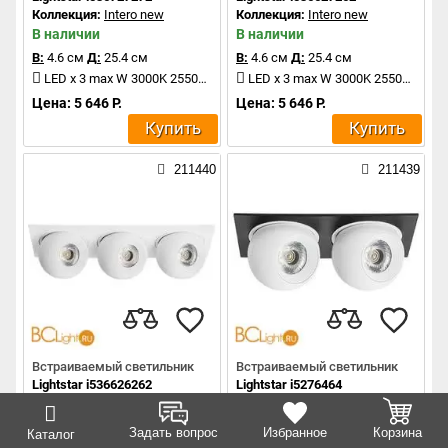
Коллекция:
Intero new
Коллекция:
Intero new
В наличии
В наличии
В:
4.6 см
Д:
25.4 см
В:
4.6 см
Д:
25.4 см
LED x 3 max W 3000K 2550Lm
LED x 3 max W 3000K 2550Lm
Цена: 5 646 Р.
Цена: 5 646 Р.
Купить
Купить
211440
211439
Встраиваемый светильник
Встраиваемый светильник
Lightstar i536626262
Lightstar i5276464
Коллекция:
Intero new
Коллекция:
Intero new
В наличии
В наличии
Задать вопрос
Избранное
Корзина
Каталог
В:
4.6 см
Д:
25.4 см
В:
4.6 см
Д:
17.2 см