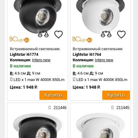
Встраиваемый светильник
Встраиваемый светильник
Lightstar i61774
Lightstar i61764
Коллекция:
Intero new
Коллекция:
Intero new
В наличии
В наличии
В:
4.6 см
Д:
9 см
В:
4.6 см
Д:
9 см
LED x 1 max W 4000K 850Lm
LED x 1 max W 4000K 850Lm
Цена: 1 948 Р.
Цена: 1 948 Р.
Купить
Купить
211446
211445