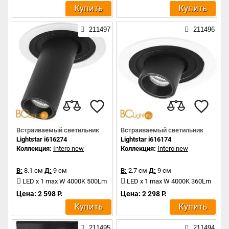
Купить
Купить
211497
211496
Встраиваемый светильник
Встраиваемый светильник
Lightstar i616274
Lightstar i616174
Коллекция:
Intero new
Коллекция:
Intero new
В:
8.1 см
Д:
9 см
В:
2.7 см
Д:
9 см
LED x 1 max W 4000K 500Lm
LED x 1 max W 4000K 360Lm
Цена: 2 598 Р.
Цена: 2 298 Р.
Купить
Купить
211495
211494