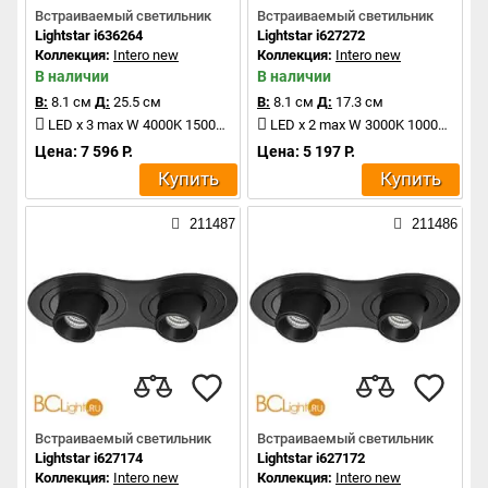
Встраиваемый светильник
Встраиваемый светильник
Lightstar i636264
Lightstar i627272
Коллекция:
Intero new
Коллекция:
Intero new
В наличии
В наличии
В:
8.1 см
Д:
25.5 см
В:
8.1 см
Д:
17.3 см
LED x 3 max W 4000K 1500Lm
LED x 2 max W 3000K 1000Lm
Цена: 7 596 Р.
Цена: 5 197 Р.
Купить
Купить
211487
211486
Встраиваемый светильник
Встраиваемый светильник
Lightstar i627174
Lightstar i627172
Коллекция:
Intero new
Коллекция:
Intero new