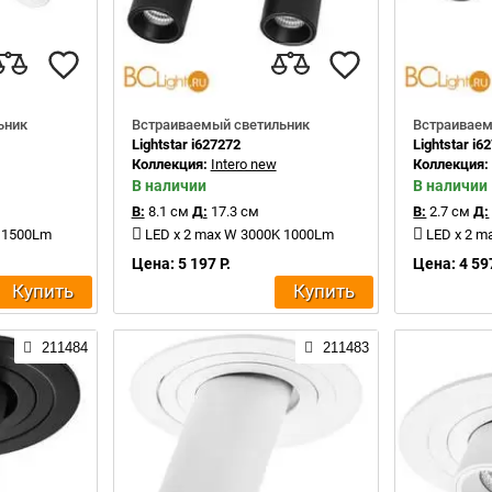
ьник
Встраиваемый светильник
Встраиваем
Lightstar i627272
Lightstar i6
Коллекция:
Intero new
Коллекция
В наличии
В наличии
В:
8.1 см
Д:
17.3 см
В:
2.7 см
Д:
K 1500Lm
LED x 2 max W 3000K 1000Lm
LED x 2 m
Цена: 5 197 Р.
Цена: 4 597
Купить
Купить
211484
211483