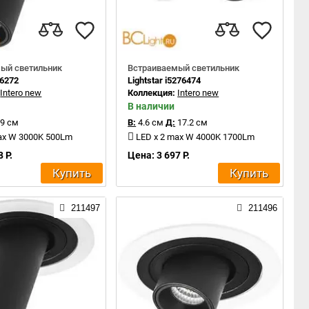
ый светильник
Встраиваемый светильник
16272
Lightstar i5276474
:
Intero new
Коллекция:
Intero new
В наличии
9 см
В:
4.6 см
Д:
17.2 см
ax W 3000K 500Lm
LED x 2 max W 4000K 1700Lm
 Р.
Цена: 3 697 Р.
Купить
Купить
211497
211496