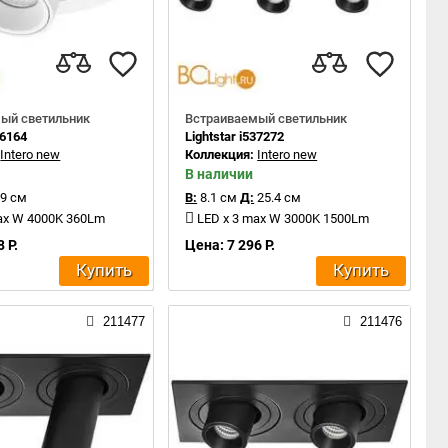
ый светильник
Встраиваемый светильник
16164
Lightstar i537272
:
Intero new
Коллекция:
Intero new
В наличии
9 см
В:
8.1 см
Д:
25.4 см
ax W 4000K 360Lm
LED x 3 max W 3000K 1500Lm
 Р.
Цена: 7 296 Р.
Купить
Купить
211477
211476