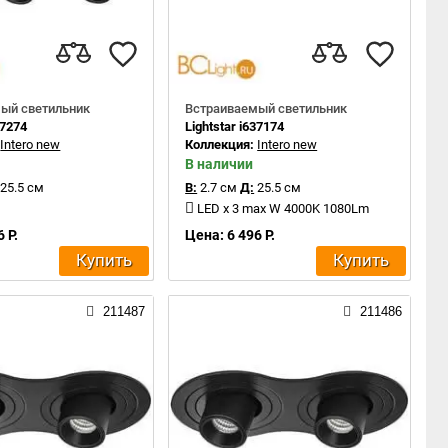
ый светильник
Встраиваемый светильник
37274
Lightstar i637174
:
Intero new
Коллекция:
Intero new
В наличии
25.5 см
В:
2.7 см
Д:
25.5 см
LED x 3 max W 4000K 1080Lm
 Р.
Цена: 6 496 Р.
Купить
Купить
211487
211486