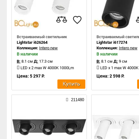
Встраиваемый светильник
Встраиваемый светил
Lightstar i626264
Lightstar i617274
Коллекция:
Intero new
Коллекция:
Intero new
В наличии
В наличии
В:
8.1 см
Д:
17.3 см
В:
8.1 см
Д:
9 см
LED x 2 max W 4000K 1000Lm
LED x 1 max W 4000
Цена: 5 297 Р.
Цена: 2 598 Р.
Купить
211480