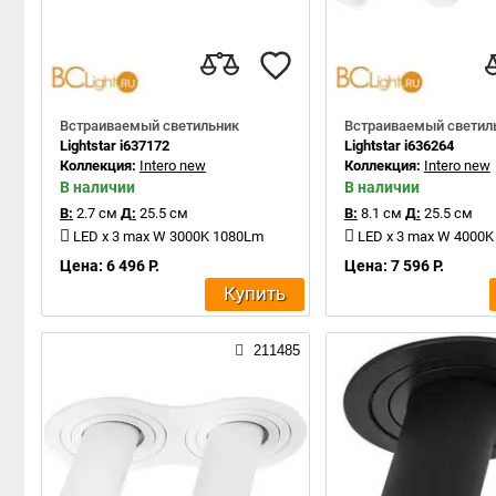
Встраиваемый светильник
Встраиваемый светил
Lightstar i637172
Lightstar i636264
Коллекция:
Intero new
Коллекция:
Intero new
В наличии
В наличии
В:
2.7 см
Д:
25.5 см
В:
8.1 см
Д:
25.5 см
LED x 3 max W 3000K 1080Lm
LED x 3 max W 4000
Цена: 6 496 Р.
Цена: 7 596 Р.
Купить
211485