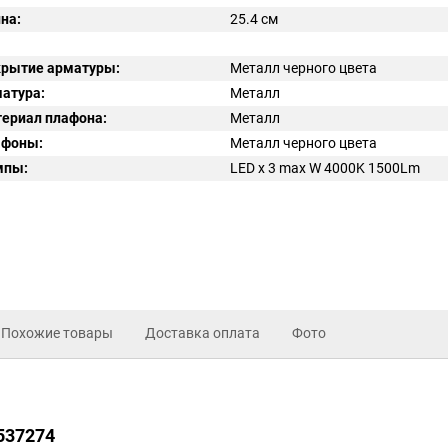
на:
25.4 см
рытие арматуры:
Металл черного цвета
атура:
Металл
ериал плафона:
Металл
афоны:
Металл черного цвета
мпы:
LED x 3 max W 4000K 1500Lm
Похожие товары
Доставка оплата
Фото
i537274