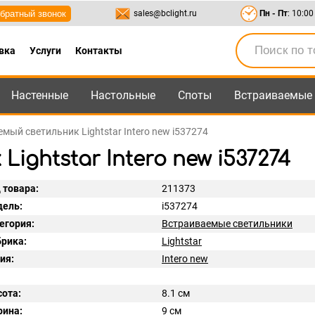
братный звонок
sales@bclight.ru
Пн - Пт
: 10:00
вка
Услуги
Контакты
Настенные
Настольные
Споты
Встраиваемые
-95
,
8-800-550-95-45
sales@bclight.ru
мый светильник Lightstar Intero new i537274
ghtstar Intero new i537274
 товара:
211373
ель:
i537274
егория:
Встраиваемые светильники
рика:
Lightstar
ия:
Intero new
ота:
8.1 см
ина:
9 см