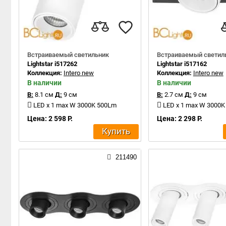
Встраиваемый светильник
Встраиваемый светил
Lightstar i517262
Lightstar i517162
Коллекция:
Intero new
Коллекция:
Intero new
В наличии
В наличии
В:
8.1 см
Д:
9 см
В:
2.7 см
Д:
9 см
LED x 1 max W 3000K 500Lm
LED x 1 max W 3000
Цена: 2 598 Р.
Цена: 2 298 Р.
Купить
211490