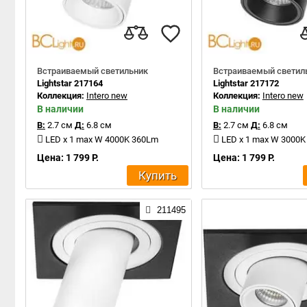
Встраиваемый светильник
Встраиваемый светил
Lightstar 217164
Lightstar 217172
Коллекция:
Intero new
Коллекция:
Intero new
В наличии
В наличии
В:
2.7 см
Д:
6.8 см
В:
2.7 см
Д:
6.8 см
LED x 1 max W 4000K 360Lm
LED x 1 max W 3000
Цена: 1 799 Р.
Цена: 1 799 Р.
Купить
211495