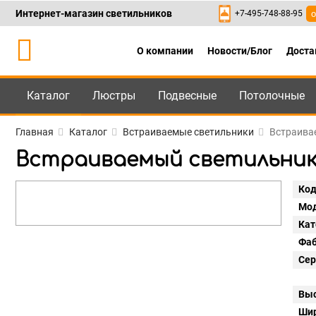
Интернет-магазин светильников
+7-495-748-88-95
о
О компании
Новости/Блог
Доста
Каталог
Люстры
Подвесные
Потолочные
Каталог
+7-495-748-88
Главная
Каталог
Встраиваемые светильники
Встраивае
Встраиваемый светильник Li
Код
Мод
Кат
Фаб
Сер
Выс
Шир