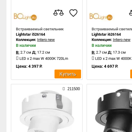
Встраиваемый светильник
Встраиваемый светил
Lightstar i526164
Lightstar i626164
Коллекция:
Intero new
Коллекция:
Intero new
В наличии
В наличии
В:
2.7 см
Д:
17.2 см
В:
2.7 см
Д:
17.3 см
LED x 2 max W 4000K 720Lm
LED x 2 max W 4000
Цена: 4 397 Р.
Цена: 4 697 Р.
Купить
211500