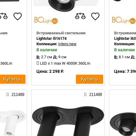
ьник
Встраиваемый светильник
Встраиваем
Lightstar i516174
Lightstar i6
Коллекция:
Intero new
Коллекция
В наличии
В наличии
В:
2.7 см
Д:
9 см
В:
8.1 см
Д:
K 360Lm
LED x 1 max W 4000K 360Lm
Цена: 2 298 Р.
Цена: 7 396
Купить
Купить
211489
211488