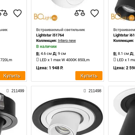
ьник
Встраиваемый светильник
Встраиваем
Lightstar i51764
Lightstar i6
Коллекция:
Intero new
Коллекция
В наличии
В:
4.6 см
Д:
9 см
В:
8.1 см
Д:
K 720Lm
LED x 1 max W 4000K 850Lm
LED x 1 m
Цена: 1 948 Р.
Цена: 2 598
Купить
Купить
211499
211498