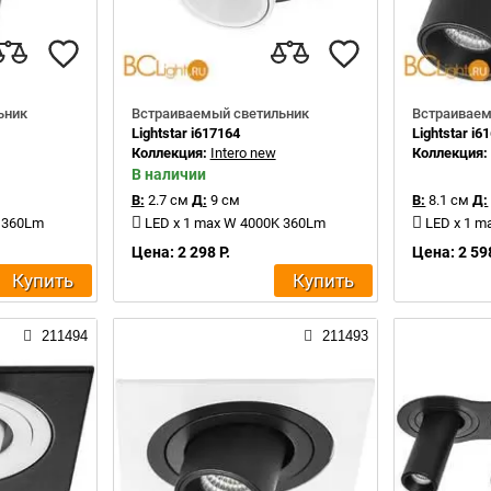
ьник
Встраиваемый светильник
Встраиваем
Lightstar i617164
Lightstar i6
Коллекция:
Intero new
Коллекция
В наличии
В:
2.7 см
Д:
9 см
В:
8.1 см
Д:
K 360Lm
LED x 1 max W 4000K 360Lm
LED x 1 m
Цена: 2 298 Р.
Цена: 2 598
Купить
Купить
211494
211493