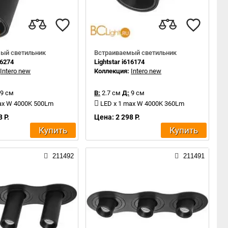
ый светильник
Встраиваемый светильник
16274
Lightstar i616174
:
Intero new
Коллекция:
Intero new
9 см
В:
2.7 см
Д:
9 см
ax W 4000K 500Lm
LED x 1 max W 4000K 360Lm
 Р.
Цена: 2 298 Р.
Купить
Купить
211492
211491