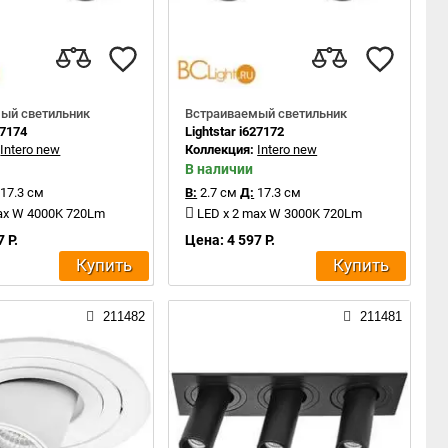
ый светильник
Встраиваемый светильник
27174
Lightstar i627172
:
Intero new
Коллекция:
Intero new
В наличии
17.3 см
В:
2.7 см
Д:
17.3 см
ax W 4000K 720Lm
LED x 2 max W 3000K 720Lm
 Р.
Цена: 4 597 Р.
Купить
Купить
211482
211481