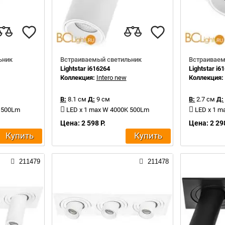
ьник
Встраиваемый светильник
Встраиваем
Lightstar i616264
Lightstar i6
Коллекция:
Intero new
Коллекция
В:
8.1 см
Д:
9 см
В:
2.7 см
Д:
K 500Lm
LED x 1 max W 4000K 500Lm
LED x 1 m
Цена: 2 598 Р.
Цена: 2 298
Купить
Купить
211479
211478