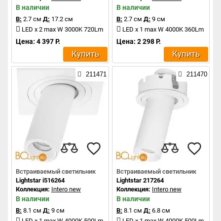
В наличии
В наличии
В:
2.7 см
Д:
17.2 см
В:
2.7 см
Д:
9 см
LED x 2 max W 3000K 720Lm
LED x 1 max W 4000K 360Lm
Цена: 4 397 Р.
Цена: 2 298 Р.
Купить
Купить
211471
211470
Встраиваемый светильник
Встраиваемый светильник
Lightstar i516264
Lightstar 217264
Коллекция:
Intero new
Коллекция:
Intero new
В наличии
В наличии
В:
8.1 см
Д:
9 см
В:
8.1 см
Д:
6.8 см
LED x 1 max W 4000K 500Lm
LED x 1 max W 4000K 500Lm