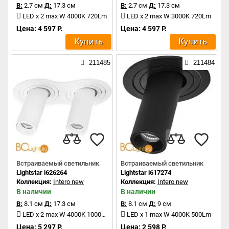
В:
2.7 см
Д:
17.3 см
В:
2.7 см
Д:
17.3 см
LED x 2 max W 4000K 720Lm
LED x 2 max W 3000K 720Lm
Цена: 4 597 Р.
Цена: 4 597 Р.
Купить
Купить
211485
211484
Встраиваемый светильник
Встраиваемый светильник
Lightstar i626264
Lightstar i617274
Коллекция:
Intero new
Коллекция:
Intero new
В наличии
В наличии
В:
8.1 см
Д:
17.3 см
В:
8.1 см
Д:
9 см
LED x 2 max W 4000K 1000Lm
LED x 1 max W 4000K 500Lm
Цена: 5 297 Р.
Цена: 2 598 Р.