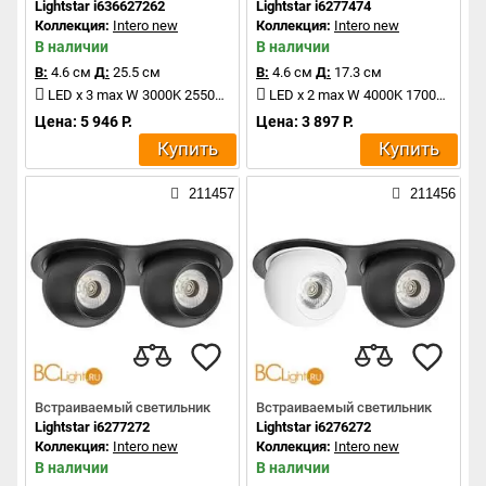
Lightstar i636627262
Lightstar i6277474
Коллекция:
Intero new
Коллекция:
Intero new
В наличии
В наличии
В:
4.6 см
Д:
25.5 см
В:
4.6 см
Д:
17.3 см
LED x 3 max W 3000K 2550Lm
LED x 2 max W 4000K 1700Lm
Цена: 5 946 Р.
Цена: 3 897 Р.
Купить
Купить
211457
211456
Встраиваемый светильник
Встраиваемый светильник
Lightstar i6277272
Lightstar i6276272
Коллекция:
Intero new
Коллекция:
Intero new
В наличии
В наличии