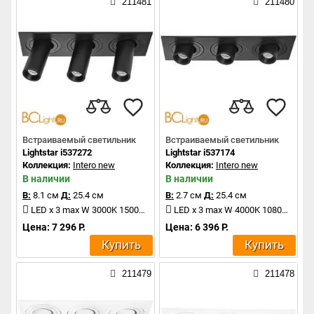
211481
211480
Встраиваемый светильник
Встраиваемый светильник
Lightstar i537272
Lightstar i537174
Коллекция:
Intero new
Коллекция:
Intero new
В наличии
В наличии
В:
8.1 см
Д:
25.4 см
В:
2.7 см
Д:
25.4 см
LED x 3 max W 3000K 1500Lm
LED x 3 max W 4000K 1080Lm
Цена: 7 296 Р.
Цена: 6 396 Р.
Купить
Купить
211479
211478