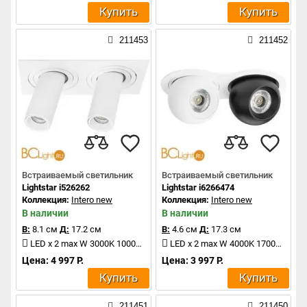
Купить
Купить
211453
211452
Встраиваемый светильник
Встраиваемый светильник
Lightstar i526262
Lightstar i6266474
Коллекция:
Intero new
Коллекция:
Intero new
В наличии
В наличии
В:
8.1 см
Д:
17.2 см
В:
4.6 см
Д:
17.3 см
LED x 2 max W 3000K 1000Lm
LED x 2 max W 4000K 1700Lm
Цена: 4 997 Р.
Цена: 3 997 Р.
Купить
Купить
211451
211450