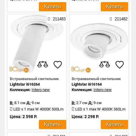
Купить
Купить
211483
211482
Встраиваемый светильник
Встраиваемый светильник
Lightstar i616264
Lightstar i616164
Коллекция:
Intero new
Коллекция:
Intero new
В:
8.1 см
Д:
9 см
В:
2.7 см
Д:
9 см
LED x 1 max W 4000K 500Lm
LED x 1 max W 4000K 360Lm
Цена: 2 598 Р.
Цена: 2 298 Р.
Купить
Купить