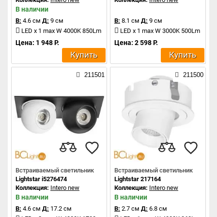
В наличии
В:
4.6 см
Д:
9 см
В:
8.1 см
Д:
9 см
LED x 1 max W 4000K 850Lm
LED x 1 max W 3000K 500Lm
Цена: 1 948 Р.
Цена: 2 598 Р.
Купить
Купить
211501
211500
Встраиваемый светильник
Встраиваемый светильник
Lightstar i5276474
Lightstar 217164
Коллекция:
Intero new
Коллекция:
Intero new
В наличии
В наличии
В:
4.6 см
Д:
17.2 см
В:
2.7 см
Д:
6.8 см