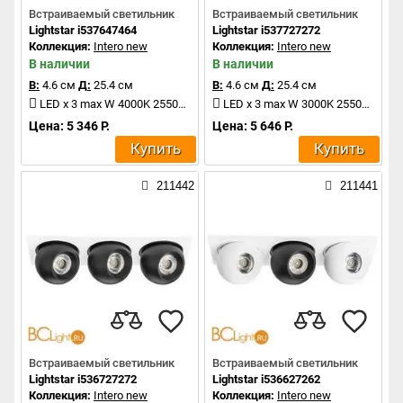
Встраиваемый светильник
Встраиваемый светильник
Lightstar i537647464
Lightstar i537727272
Коллекция:
Intero new
Коллекция:
Intero new
В наличии
В наличии
В:
4.6 см
Д:
25.4 см
В:
4.6 см
Д:
25.4 см
LED x 3 max W 4000K 2550Lm
LED x 3 max W 3000K 2550Lm
Цена: 5 346 Р.
Цена: 5 646 Р.
Купить
Купить
211442
211441
Встраиваемый светильник
Встраиваемый светильник
Lightstar i536727272
Lightstar i536627262
Коллекция:
Intero new
Коллекция:
Intero new