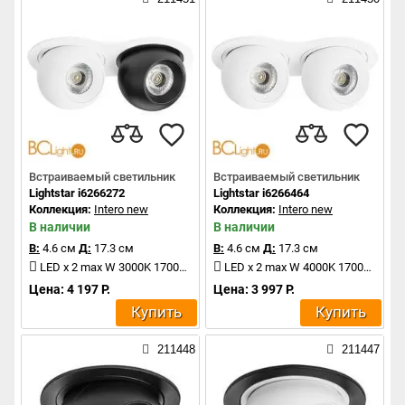
Встраиваемый светильник
Встраиваемый светильник
Lightstar i6266272
Lightstar i6266464
Коллекция:
Intero new
Коллекция:
Intero new
В наличии
В наличии
В:
4.6 см
Д:
17.3 см
В:
4.6 см
Д:
17.3 см
LED x 2 max W 3000K 1700Lm
LED x 2 max W 4000K 1700Lm
Цена: 4 197 Р.
Цена: 3 997 Р.
Купить
Купить
211448
211447