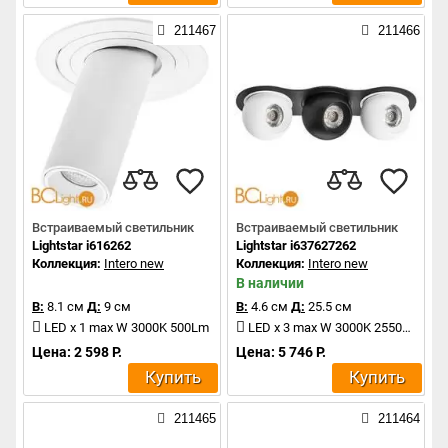
211467
211466
Встраиваемый светильник
Встраиваемый светильник
Lightstar i616262
Lightstar i637627262
Коллекция:
Intero new
Коллекция:
Intero new
В наличии
В:
8.1 см
Д:
9 см
В:
4.6 см
Д:
25.5 см
LED x 1 max W 3000K 500Lm
LED x 3 max W 3000K 2550Lm
Цена: 2 598 Р.
Цена: 5 746 Р.
Купить
Купить
211465
211464