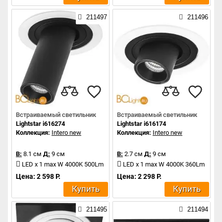
211497
211496
Встраиваемый светильник
Встраиваемый светильник
Lightstar i616274
Lightstar i616174
Коллекция:
Intero new
Коллекция:
Intero new
В:
8.1 см
Д:
9 см
В:
2.7 см
Д:
9 см
LED x 1 max W 4000K 500Lm
LED x 1 max W 4000K 360Lm
Цена: 2 598 Р.
Цена: 2 298 Р.
Купить
Купить
211495
211494