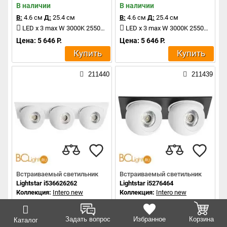
В наличии
В наличии
В:
4.6 см
Д:
25.4 см
В:
4.6 см
Д:
25.4 см
LED x 3 max W 3000K 2550Lm
LED x 3 max W 3000K 2550Lm
Цена: 5 646 Р.
Цена: 5 646 Р.
Купить
Купить
211440
211439
Встраиваемый светильник
Встраиваемый светильник
Lightstar i536626262
Lightstar i5276464
Коллекция:
Intero new
Коллекция:
Intero new
В наличии
В наличии
В:
4.6 см
Д:
25.4 см
В:
4.6 см
Д:
17.2 см
Задать вопрос
Избранное
Корзина
Каталог
LED x 3 max W 3000K 2550Lm
LED x 2 max W 4000K 1700Lm