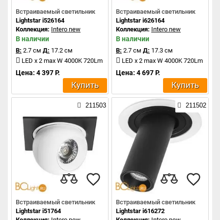
Встраиваемый светильник
Встраиваемый светильник
Lightstar i526164
Lightstar i626164
Коллекция:
Intero new
Коллекция:
Intero new
В наличии
В наличии
В:
2.7 см
Д:
17.2 см
В:
2.7 см
Д:
17.3 см
LED x 2 max W 4000K 720Lm
LED x 2 max W 4000K 720Lm
Цена: 4 397 Р.
Цена: 4 697 Р.
Купить
Купить
211503
211502
Встраиваемый светильник
Встраиваемый светильник
Lightstar i51764
Lightstar i616272
Коллекция:
Intero new
Коллекция:
Intero new