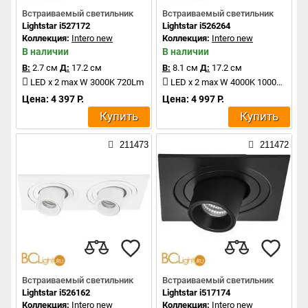
Встраиваемый светильник
Встраиваемый светильник
Lightstar i527172
Lightstar i526264
Коллекция:
Intero new
Коллекция:
Intero new
В наличии
В наличии
В:
2.7 см
Д:
17.2 см
В:
8.1 см
Д:
17.2 см
LED x 2 max W 3000K 720Lm
LED x 2 max W 4000K 1000Lm
Цена: 4 397 Р.
Цена: 4 997 Р.
Купить
Купить
211473
211472
Встраиваемый светильник
Встраиваемый светильник
Lightstar i526162
Lightstar i517174
Коллекция:
Intero new
Коллекция:
Intero new