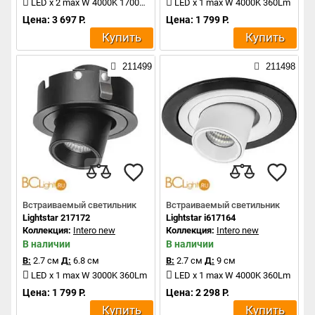
LED x 2 max W 4000K 1700Lm
LED x 1 max W 4000K 360Lm
Цена: 3 697 Р.
Цена: 1 799 Р.
Купить
Купить
211499
211498
Встраиваемый светильник
Встраиваемый светильник
Lightstar 217172
Lightstar i617164
Коллекция:
Intero new
Коллекция:
Intero new
В наличии
В наличии
В:
2.7 см
Д:
6.8 см
В:
2.7 см
Д:
9 см
LED x 1 max W 3000K 360Lm
LED x 1 max W 4000K 360Lm
Цена: 1 799 Р.
Цена: 2 298 Р.
Купить
Купить