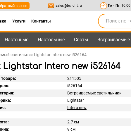
братный звонок
sales@bclight.ru
Пн - Пт
: 10:00
вка
Услуги
Контакты
Настенные
Настольные
Споты
Встраиваемые
-95
,
8-800-550-95-45
sales@bclight.ru
мый светильник Lightstar Intero new i526164
ghtstar Intero new i526164
 товара:
211505
ель:
i526164
егория:
Встраиваемые светильники
рика:
Lightstar
ия:
Intero new
ота:
2.7 см
ина:
9 см