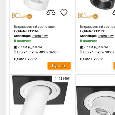
Встраиваемый светильник
Встраиваемый светил
Lightstar 217164
Lightstar 217172
Коллекция:
Intero new
Коллекция:
Intero new
В наличии
В наличии
В:
2.7 см
Д:
6.8 см
В:
2.7 см
Д:
6.8 см
LED x 1 max W 4000K 360Lm
LED x 1 max W 3000
Цена: 1 799 Р.
Цена: 1 799 Р.
Купить
211495