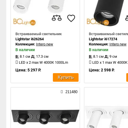
Встраиваемый светильник
Встраиваемый светил
Lightstar i626264
Lightstar i617274
Коллекция:
Intero new
Коллекция:
Intero new
В наличии
В наличии
В:
8.1 см
Д:
17.3 см
В:
8.1 см
Д:
9 см
LED x 2 max W 4000K 1000Lm
LED x 1 max W 4000
Цена: 5 297 Р.
Цена: 2 598 Р.
Купить
211480