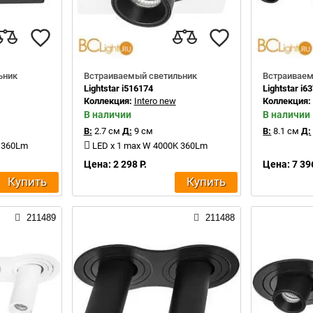
ьник
Встраиваемый светильник
Встраиваем
Lightstar i516174
Lightstar i6
Коллекция:
Intero new
Коллекция
В наличии
В наличии
В:
2.7 см
Д:
9 см
В:
8.1 см
Д:
K 360Lm
LED x 1 max W 4000K 360Lm
Цена: 2 298 Р.
Цена: 7 396
Купить
Купить
211489
211488