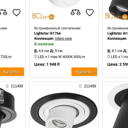
ьник
Встраиваемый светильник
Встраиваем
Lightstar i51764
Lightstar i6
Коллекция:
Intero new
Коллекция
В наличии
В:
4.6 см
Д:
9 см
В:
8.1 см
Д:
K 720Lm
LED x 1 max W 4000K 850Lm
LED x 1 m
Цена: 1 948 Р.
Цена: 2 598
Купить
Купить
211499
211498