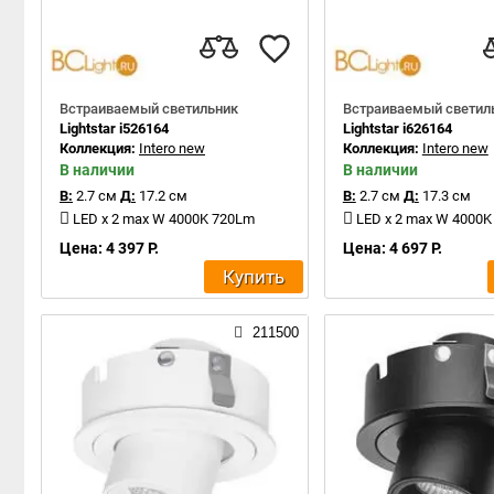
Встраиваемый светильник
Встраиваемый светил
Lightstar i526164
Lightstar i626164
Коллекция:
Intero new
Коллекция:
Intero new
В наличии
В наличии
В:
2.7 см
Д:
17.2 см
В:
2.7 см
Д:
17.3 см
LED x 2 max W 4000K 720Lm
LED x 2 max W 4000
Цена: 4 397 Р.
Цена: 4 697 Р.
Купить
211500