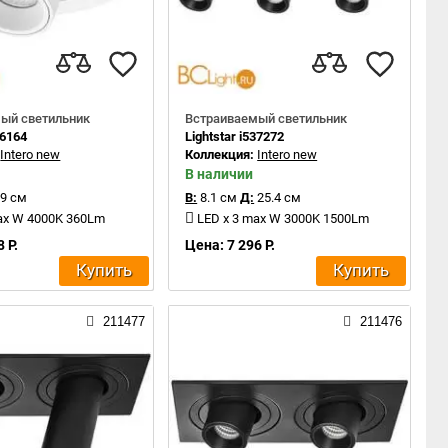
ый светильник
Встраиваемый светильник
16164
Lightstar i537272
:
Intero new
Коллекция:
Intero new
В наличии
9 см
В:
8.1 см
Д:
25.4 см
ax W 4000K 360Lm
LED x 3 max W 3000K 1500Lm
 Р.
Цена: 7 296 Р.
Купить
Купить
211477
211476