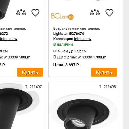
ый светильник
Встраиваемый светильник
16272
Lightstar i5276474
:
Intero new
Коллекция:
Intero new
В наличии
9 см
В:
4.6 см
Д:
17.2 см
ax W 3000K 500Lm
LED x 2 max W 4000K 1700Lm
 Р.
Цена: 3 697 Р.
Купить
Купить
211497
211496