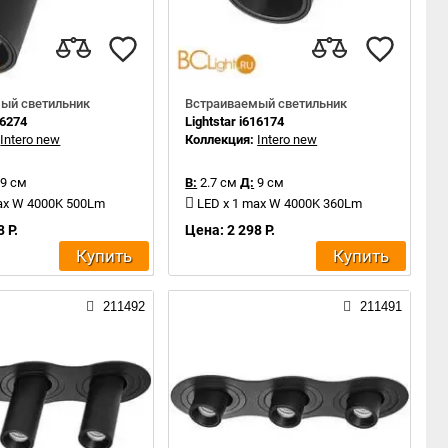
ый светильник
Встраиваемый светильник
16274
Lightstar i616174
:
Intero new
Коллекция:
Intero new
9 см
В:
2.7 см
Д:
9 см
ax W 4000K 500Lm
LED x 1 max W 4000K 360Lm
 Р.
Цена: 2 298 Р.
Купить
Купить
211492
211491