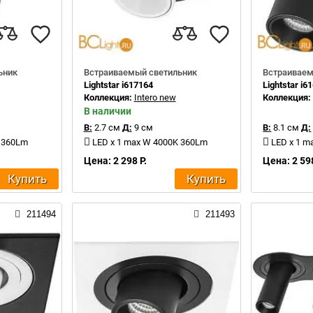
ьник
Встраиваемый светильник
Встраиваем
Lightstar i617164
Lightstar i6
Коллекция:
Intero new
Коллекция
В наличии
В:
2.7 см
Д:
9 см
В:
8.1 см
Д:
K 360Lm
LED x 1 max W 4000K 360Lm
LED x 1 m
Цена: 2 298 Р.
Цена: 2 598
Купить
Купить
211494
211493