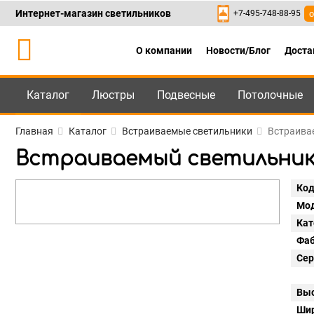
Интернет-магазин светильников
+7-495-748-88-95
о
О компании
Новости/Блог
Доста
Каталог
Люстры
Подвесные
Потолочные
Каталог
+7-495-748-88
Главная
Каталог
Встраиваемые светильники
Встраивае
Встраиваемый светильник Li
Код
Мод
Кат
Фаб
Сер
Выс
Шир