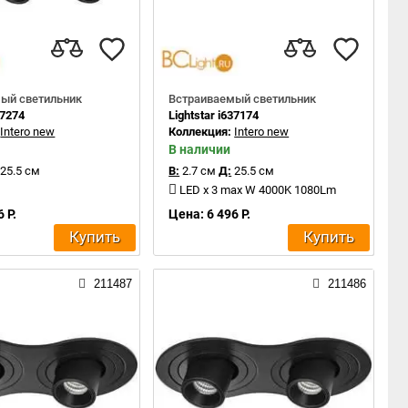
ый светильник
Встраиваемый светильник
37274
Lightstar i637174
:
Intero new
Коллекция:
Intero new
В наличии
25.5 см
В:
2.7 см
Д:
25.5 см
LED x 3 max W 4000K 1080Lm
 Р.
Цена: 6 496 Р.
Купить
Купить
211487
211486