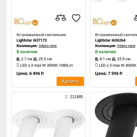
Встраиваемый светильник
Встраиваемый светил
Lightstar i637172
Lightstar i636264
Коллекция:
Intero new
Коллекция:
Intero new
В наличии
В наличии
В:
2.7 см
Д:
25.5 см
В:
8.1 см
Д:
25.5 см
LED x 3 max W 3000K 1080Lm
LED x 3 max W 4000
Цена: 6 496 Р.
Цена: 7 596 Р.
Купить
211485