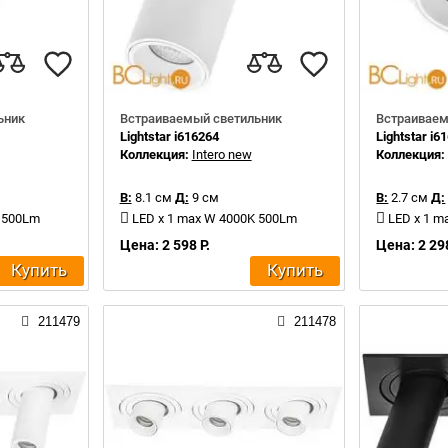
ьник
Встраиваемый светильник
Встраиваем
Lightstar i616264
Lightstar i6
Коллекция:
Intero new
Коллекция
В:
8.1 см
Д:
9 см
В:
2.7 см
Д:
K 500Lm
LED x 1 max W 4000K 500Lm
LED x 1 m
Цена: 2 598 Р.
Цена: 2 298
Купить
Купить
211479
211478