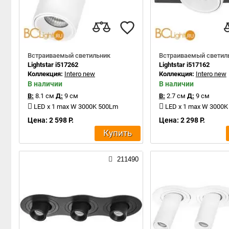
Встраиваемый светильник
Встраиваемый светил
Lightstar i517262
Lightstar i517162
Коллекция:
Intero new
Коллекция:
Intero new
В наличии
В наличии
В:
8.1 см
Д:
9 см
В:
2.7 см
Д:
9 см
LED x 1 max W 3000K 500Lm
LED x 1 max W 3000
Цена: 2 598 Р.
Цена: 2 298 Р.
Купить
211490