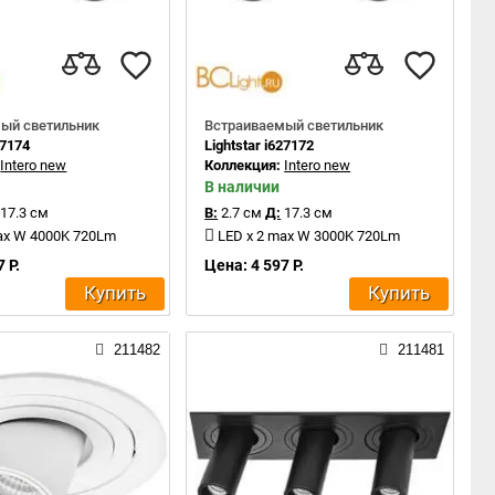
ый светильник
Встраиваемый светильник
27174
Lightstar i627172
:
Intero new
Коллекция:
Intero new
В наличии
17.3 см
В:
2.7 см
Д:
17.3 см
ax W 4000K 720Lm
LED x 2 max W 3000K 720Lm
 Р.
Цена: 4 597 Р.
Купить
Купить
211482
211481