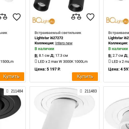
ьник
Встраиваемый светильник
Встраиваем
Lightstar i627272
Lightstar i6
Коллекция:
Intero new
Коллекция
В наличии
В наличии
В:
8.1 см
Д:
17.3 см
В:
2.7 см
Д:
K 1500Lm
LED x 2 max W 3000K 1000Lm
LED x 2 m
Цена: 5 197 Р.
Цена: 4 597
Купить
Купить
211484
211483