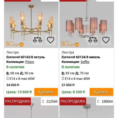
Люстра
Люстра
Eurosvet 60143/8 латунь
Eurosvet 60134/8 никель
Коллекция:
Prism
Коллекция:
Soffio
В наличии
В наличии
В:
68 см
Д:
90 см
В:
83 см
Д:
70 см
E14 x 8 max 60W
E14 x 8 max 40W
34 000 Р.
27 500 Р.
Купить
Купить
Цена: 13 600 Р.
Цена: 8 330 Р.
РАСПРОДАЖА
РАСПРОДАЖА
212594
188664