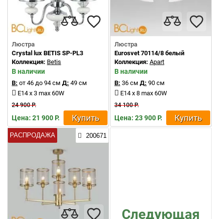
Люстра
Люстра
Crystal lux BETIS SP-PL3
Eurosvet 70114/8 белый
Коллекция:
Betis
Коллекция:
Apart
В наличии
В наличии
В:
от 46 до 94 см
Д:
49 см
В:
36 см
Д:
90 см
E14 x 3 max 60W
E14 x 8 max 60W
24 900 Р.
34 100 Р.
Купить
Купить
Цена: 21 900 Р.
Цена: 23 900 Р.
РАСПРОДАЖА
200671
Следующая