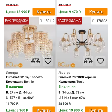
21 074 Р.
13 500 Р.
Купить
Купить
Цена: 13 990 Р.
Цена: 9 470 Р.
РАСПРОДАЖА
РАСПРОДАЖА
139112
178692
Люстра
Люстра
Eurosvet 30137/5 золото
Eurosvet 70090/8 черный
Коллекция:
Bonnie
Коллекция:
Tenia
В наличии
В наличии
В:
27 см
Д:
44 см
В:
34 см
Д:
73 см
E27 x 5 max 60W
E14 x 8 max 60W
11 700 Р.
28 500 Р.
Купить
Купить
Цена: 8 160 Р.
Цена: 19 900 Р.