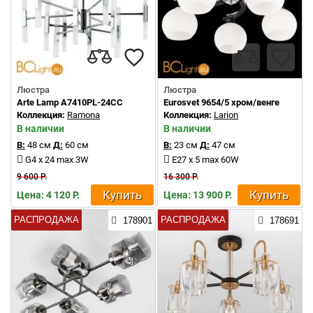
Люстра
Люстра
Arte Lamp A7410PL-24CC
Eurosvet 9654/5 хром/венге
Коллекция:
Ramona
Коллекция:
Larion
В наличии
В наличии
В:
48 см
Д:
60 см
В:
23 см
Д:
47 см
G4 x 24 max 3W
E27 x 5 max 60W
9 600 Р.
16 300 Р.
Купить
Купить
Цена: 4 120 Р.
Цена: 13 900 Р.
РАСПРОДАЖА
РАСПРОДАЖА
178901
178691