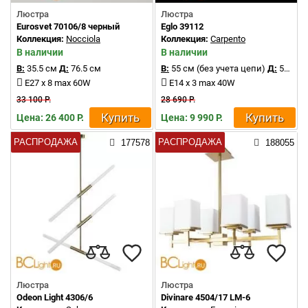
Люстра
Люстра
Eurosvet 70106/8 черный
Eglo 39112
Коллекция:
Nocciola
Коллекция:
Carpento
В наличии
В наличии
В:
35.5 см
Д:
76.5 см
В:
55 см (без учета цепи)
Д:
54 см
E27 x 8 max 60W
E14 x 3 max 40W
33 100 Р.
28 690 Р.
Купить
Купить
Цена: 26 400 Р.
Цена: 9 990 Р.
РАСПРОДАЖА
РАСПРОДАЖА
177578
188055
Люстра
Люстра
Odeon Light 4306/6
Divinare 4504/17 LM-6