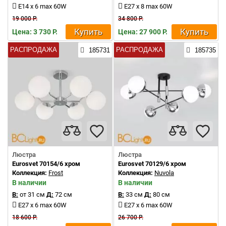
E14 x 6 max 60W
E27 x 8 max 60W
19 000 Р.
34 800 Р.
Купить
Купить
Цена: 3 730 Р.
Цена: 27 900 Р.
РАСПРОДАЖА
РАСПРОДАЖА
185731
185735
Люстра
Люстра
Eurosvet 70154/6 хром
Eurosvet 70129/6 хром
Коллекция:
Frost
Коллекция:
Nuvola
В наличии
В наличии
В:
от 31 см
Д:
72 см
В:
33 см
Д:
80 см
E27 x 6 max 60W
E27 x 6 max 60W
18 600 Р.
26 700 Р.