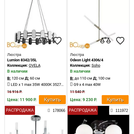
Люстра
Люстра
Lumion 8342/35L
Odeon Light 4306/4
Коллекция:
OVELA
Коллекция:
Soho
В наличии
В наличии
В:
120 см
Д:
60 см
В:
до 110 см
Д:
100 см
LED x 1 max 35W 4000K 3527Lm
G9 x 4 max 40W
16 916 Р.
11 540 Р.
Купить
Купить
Цена: 11 900 Р.
Цена: 9 230 Р.
РАСПРОДАЖА
РАСПРОДАЖА
178066
111972