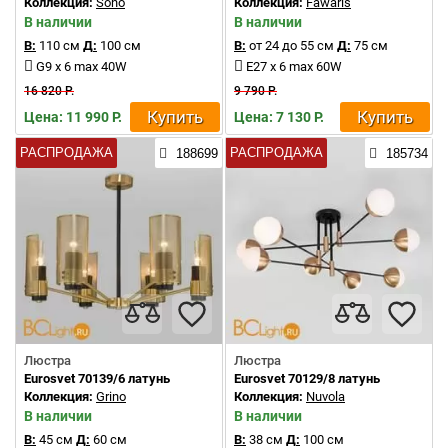
Коллекция:
Soho
Коллекция:
Fawaris
В наличии
В наличии
В:
110 см
Д:
100 см
В:
от 24 до 55 см
Д:
75 см
G9 x 6 max 40W
E27 x 6 max 60W
16 820 Р.
9 790 Р.
Купить
Купить
Цена: 11 990 Р.
Цена: 7 130 Р.
РАСПРОДАЖА
РАСПРОДАЖА
188699
185734
Люстра
Люстра
Eurosvet 70139/6 латунь
Eurosvet 70129/8 латунь
Коллекция:
Grino
Коллекция:
Nuvola
В наличии
В наличии
В:
45 см
Д:
60 см
В:
38 см
Д:
100 см