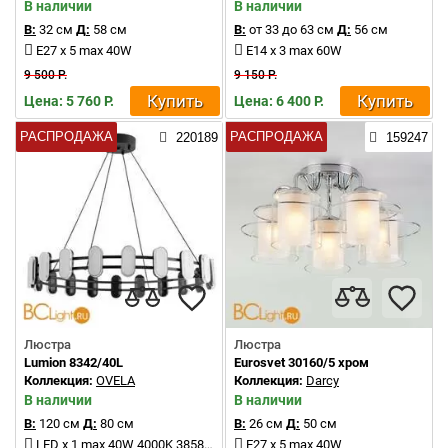
В наличии
В наличии
В:
32 см
Д:
58 см
В:
от 33 до 63 см
Д:
56 см
E27 x 5 max 40W
E14 x 3 max 60W
9 500 Р.
9 150 Р.
Купить
Купить
Цена: 5 760 Р.
Цена: 6 400 Р.
РАСПРОДАЖА
РАСПРОДАЖА
220189
159247
Люстра
Люстра
Lumion 8342/40L
Eurosvet 30160/5 хром
Коллекция:
OVELA
Коллекция:
Darcy
В наличии
В наличии
В:
120 см
Д:
80 см
В:
26 см
Д:
50 см
LED x 1 max 40W 4000K 3858Lm
E27 x 5 max 40W