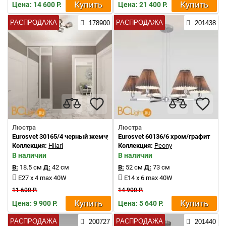
Купить
Купить
Цена: 14 600 Р.
Цена: 21 400 Р.
РАСПРОДАЖА
РАСПРОДАЖА
178900
201438
Люстра
Люстра
Eurosvet 30165/4 черный жемчуг
Eurosvet 60136/6 хром/графит
Коллекция:
Hilari
Коллекция:
Peony
В наличии
В наличии
В:
18.5 см
Д:
42 см
В:
52 см
Д:
73 см
E27 x 4 max 40W
E14 x 6 max 40W
11 600 Р.
14 900 Р.
Купить
Купить
Цена: 9 900 Р.
Цена: 5 640 Р.
РАСПРОДАЖА
РАСПРОДАЖА
200727
201440