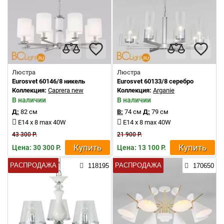
Люстра
Люстра
Eurosvet 60146/8 никель
Eurosvet 60133/8 серебро
Коллекция:
Caprera new
Коллекция:
Arganie
В наличии
В наличии
Д:
82 см
В:
74 см
Д:
79 см
E14 x 8 max 40W
E14 x 8 max 40W
43 300 Р.
21 900 Р.
Купить
Купить
Цена: 30 300 Р.
Цена: 13 100 Р.
РАСПРОДАЖА
РАСПРОДАЖА
118195
170650