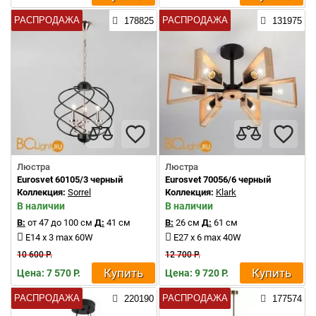
РАСПРОДАЖА
РАСПРОДАЖА
178825
131975
Люстра
Люстра
Eurosvet 60105/3 черный
Eurosvet 70056/6 черный
Коллекция:
Sorrel
Коллекция:
Klark
В наличии
В наличии
В:
от 47 до 100 см
Д:
41 см
В:
26 см
Д:
61 см
E14 x 3 max 60W
E27 x 6 max 40W
10 600 Р.
12 700 Р.
Купить
Купить
Цена: 7 570 Р.
Цена: 9 720 Р.
РАСПРОДАЖА
РАСПРОДАЖА
220190
177574