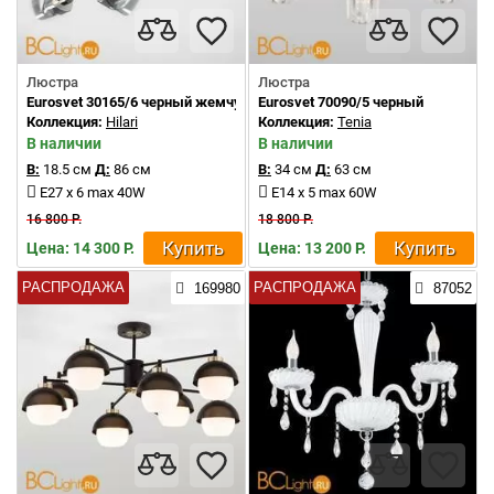
Люстра
Люстра
Eurosvet 30165/6 черный жемчуг
Eurosvet 70090/5 черный
Коллекция:
Hilari
Коллекция:
Tenia
В наличии
В наличии
В:
18.5 см
Д:
86 см
В:
34 см
Д:
63 см
E27 x 6 max 40W
E14 x 5 max 60W
16 800 Р.
18 800 Р.
Купить
Купить
Цена: 14 300 Р.
Цена: 13 200 Р.
РАСПРОДАЖА
РАСПРОДАЖА
169980
87052