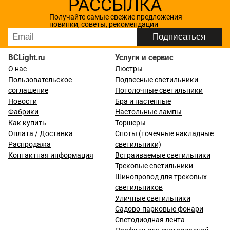
РАССЫЛКА
Получайте самые свежие предложения
новинки, советы, рекомендации
BCLight.ru
Услуги и сервис
О нас
Люстры
Пользовательское
Подвесные светильники
соглашение
Потолочные светильники
Новости
Бра и настенные
Фабрики
Настольные лампы
Как купить
Торшеры
Оплата / Доставка
Споты (точечные накладные
Распродажа
светильники)
Контактная информация
Встраиваемые светильники
Трековые светильники
Шинопровод для трековых
светильников
Уличные светильники
Садово-парковые фонари
Светодиодная лента