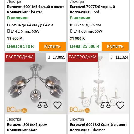
Люстра
Люстра
Eurosvet 60018/6 белый с золотом
Eurosvet 70075/8 черный
Коллекция:
Chester
Коллекция:
Lord
В наличии
В наличии
В:
от 34 до 64 см
Д:
64 см
В:
36 см
Д:
76 см
E14 x 6 max 60W
E14 x 8 max 60W
13 600 Р.
31 900 Р.
Купить
Купить
Цена: 9 510 Р.
Цена: 25 500 Р.
РАСПРОДАЖА
РАСПРОДАЖА
178895
111824
Люстра
Люстра
Eurosvet 30164/5 хром
Eurosvet 60018/3 белый с золотом
Коллекция:
Marci
Коллекция:
Chester