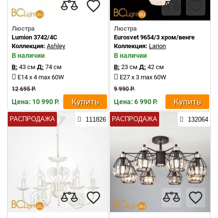
Люстра
Люстра
Lumion 3742/4C
Eurosvet 9654/3 хром/венге
Коллекция:
Ashley
Коллекция:
Larion
В наличии
В наличии
В:
43 см
Д:
74 см
В:
23 см
Д:
42 см
E14 x 4 max 60W
E27 x 3 max 60W
12 695 Р.
9 990 Р.
Купить
Купить
Цена: 10 990 Р.
Цена: 6 990 Р.
РАСПРОДАЖА
РАСПРОДАЖА
111826
132064