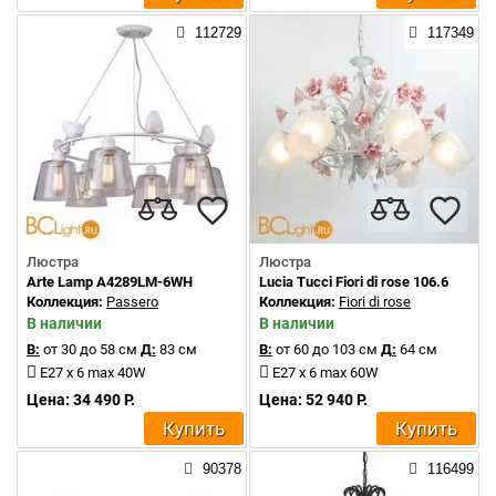
112729
117349
Люстра
Люстра
Arte Lamp A4289LM-6WH
Lucia Tucci Fiori di rose 106.6
Коллекция:
Passero
Коллекция:
Fiori di rose
В наличии
В наличии
В:
от 30 до 58 см
Д:
83 см
В:
от 60 до 103 см
Д:
64 см
E27 x 6 max 40W
E27 x 6 max 60W
Цена: 34 490 Р.
Цена: 52 940 Р.
Купить
Купить
90378
116499