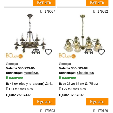
Купить
Купить
179067
179592
Люстра
Люстра
Velante 536-723-06
Velante 306-503-08
Коллекция:
Wood 536
Коллекция:
Classic 306
В наличии
В наличии
В:
41 см (без учета цепи)
Д:
61 см
В:
от 28 до 64 см
Д:
75 см
E14 x 6 max 60W
E27 x 8 max 60W
Цена: 26 374 Р.
Цена: 32 578 Р.
Купить
Купить
179593
179129