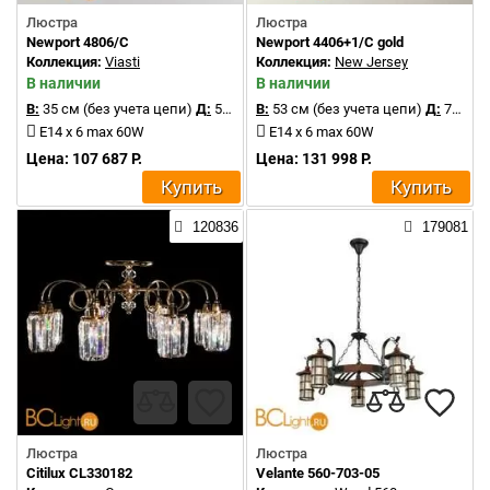
Люстра
Люстра
Newport 4806/C
Newport 4406+1/C gold
Коллекция:
Viasti
Коллекция:
New Jersey
В наличии
В наличии
В:
35 см (без учета цепи)
Д:
55 см
В:
53 см (без учета цепи)
Д:
75 см
E14 x 6 max 60W
E14 x 6 max 60W
Цена: 107 687 Р.
Цена: 131 998 Р.
Купить
Купить
120836
179081
Люстра
Люстра
Citilux CL330182
Velante 560-703-05