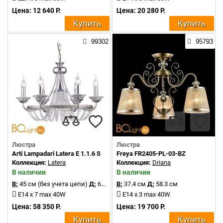
Цена: 12 640 Р.
Цена: 20 280 Р.
Купить
Купить
99302
95793
Люстра
Люстра
Arti Lampadari Latera E 1.1.6 S
Freya FR2405-PL-03-BZ
Коллекция:
Latera
Коллекция:
Driana
В наличии
В наличии
В:
45 см (без учета цепи)
Д:
63 см
В:
37.4 см
Д:
58.3 см
E14 x 7 max 40W
E14 x 3 max 40W
Цена: 58 350 Р.
Цена: 19 700 Р.
Купить
Купить