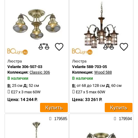
Люстра
Люстра
Velante 306-507-03
Velante 588-703-05
Коллекция:
Classic 306
Коллекция:
Wood 588
В наличии
В наличии
В:
25 см
Д:
52 см
В:
от 68 до 128 см
Д:
60 см
E27 x 3 max 60W
E27 x 5 max 60W
Цена: 14 244 Р.
Цена: 33 261 Р.
Купить
Купить
179585
179594