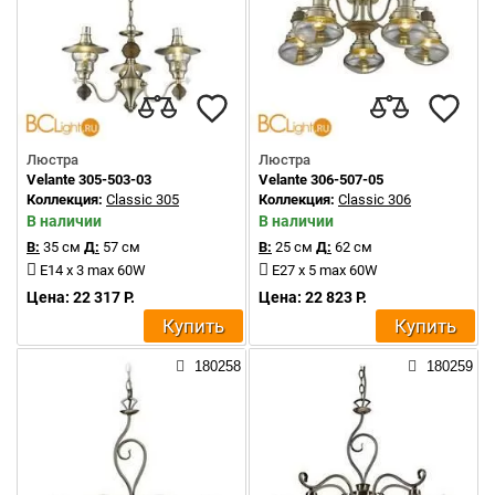
Люстра
Люстра
Velante 305-503-03
Velante 306-507-05
Коллекция:
Classic 305
Коллекция:
Classic 306
В наличии
В наличии
В:
35 см
Д:
57 см
В:
25 см
Д:
62 см
E14 x 3 max 60W
E27 x 5 max 60W
Цена: 22 317 Р.
Цена: 22 823 Р.
Купить
Купить
180258
180259