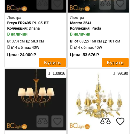
Люстра
Люстра
Freya FR2405-PL-05-BZ
Mantra 3541
Коллекция:
Driana
Коллекция:
Paola
В наличии
В наличии
В:
37.4 см
Д:
58.3 см
В:
от 68 до 168 см
Д:
101 см
E14 x 5 max 40W
E14 x 6 max 40W
Цена: 24 000 Р.
Цена: 53 676 Р.
Купить
Купить
130916
99190