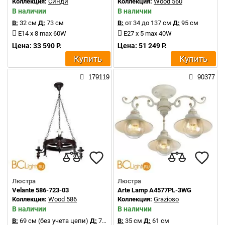
Коллекция:
Синди
Коллекция:
Wood 560
В наличии
В наличии
В:
32 см
Д:
73 см
В:
от 34 до 137 см
Д:
95 см
E14 x 8 max 60W
E27 x 5 max 40W
Цена: 33 590 Р.
Цена: 51 249 Р.
Купить
Купить
179119
90377
Люстра
Люстра
Velante 586-723-03
Arte Lamp A4577PL-3WG
Коллекция:
Wood 586
Коллекция:
Grazioso
В наличии
В наличии
В:
69 см (без учета цепи)
Д:
76 см
В:
35 см
Д:
61 см