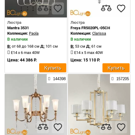
Люстра
Люстра
Mantra 3531
Freya FR5020PL-05CH
Коллекция:
Paola
Коллекция:
Clarissa
В наличии
В наличии
В:
от 68 до 168 см
Д:
101 см
В:
53 см
Д:
61 см
E14 x 6 max 40W
E14 x 5 max 40W
Цена: 44 386 Р.
Цена: 15 110 Р.
Купить
Купить
144398
157205