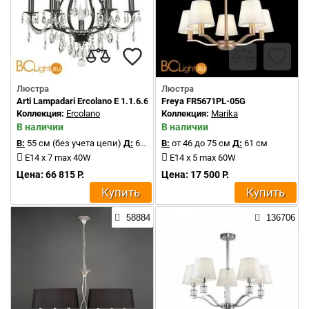
Люстра
Люстра
Arti Lampadari Ercolano E 1.1.6.601 N
Freya FR5671PL-05G
Коллекция:
Ercolano
Коллекция:
Marika
В наличии
В наличии
В:
55 см (без учета цепи)
Д:
60 см
В:
от 46 до 75 см
Д:
61 см
E14 x 7 max 40W
E14 x 5 max 60W
Цена: 66 815 Р.
Цена: 17 500 Р.
Купить
Купить
58884
136706