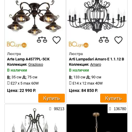
Люстра
Люстра
Arte Lamp A4577PL-5CK
Arti Lampadari Amaro E 1.1.12 B
Коллекция:
Grazioso
Коллекция:
Amaro
В наличии
В наличии
В:
35 см
Д:
75 см
В:
133 см
Д:
90 см
E27 x 5 max 60W
E14 x 12 max 40W
Цена: 22 990 Р.
Цена: 84 850 Р.
Купить
Купить
99213
136780