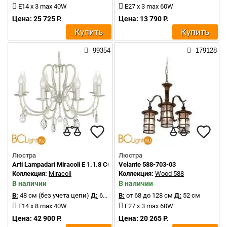
E14 x 3 max 40W
E27 x 3 max 60W
Цена: 25 725 Р.
Цена: 13 790 Р.
Купить
Купить
99354
179128
Люстра
Люстра
Arti Lampadari Miracoli E 1.1.8 CG
Velante 588-703-03
Коллекция:
Miracoli
Коллекция:
Wood 588
В наличии
В наличии
В:
48 см (без учета цепи)
Д:
64 см
В:
от 68 до 128 см
Д:
52 см
E14 x 8 max 40W
E27 x 3 max 60W
Цена: 42 900 Р.
Цена: 20 265 Р.