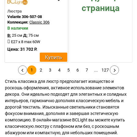
страница
Люстра
Velante 306-507-08
Коллекция:
Classic 306
В наличии
В:
25 см
Д:
75 см
E27 x 8 max 60W
Цена: 31 702 Р.
Купить
1
2
3
4
5
6
7
...
127
Стиль классика для люстр предполагает изящество и
роскошь оформления, активное использование элементов
декора. Они идеально подходят для элегантных и солидных
интерьеров, гармонично дополняя классическую мебель и
дорогой текстиль. Изысканные светильники становятся
фокусом внимания, дополняя и завершая эстетическую
композицию. В онлайн-магазине BCLight вы можете купить
классическую люстру с плафоном или без, с роскошным
абажуром или компактную, для небольших помещений.