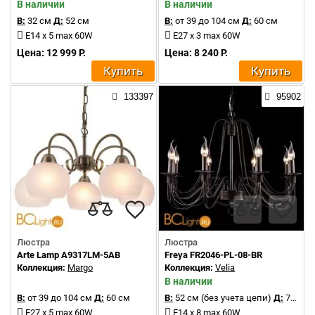
В наличии
В наличии
В:
32 см
Д:
52 см
В:
от 39 до 104 см
Д:
60 см
E14 x 5 max 60W
E27 x 3 max 60W
Цена: 12 999 Р.
Цена: 8 240 Р.
Купить
Купить
133397
95902
Люстра
Люстра
Arte Lamp A9317LM-5AB
Freya FR2046-PL-08-BR
Коллекция:
Margo
Коллекция:
Velia
В наличии
В:
от 39 до 104 см
Д:
60 см
В:
52 см (без учета цепи)
Д:
72 см
E27 x 5 max 60W
E14 x 8 max 60W