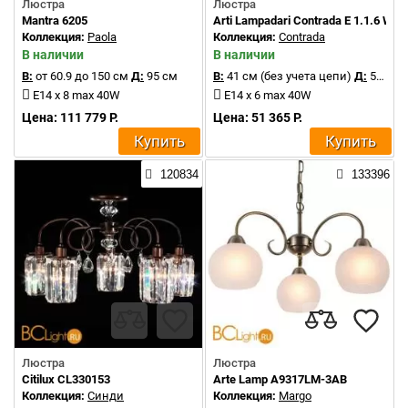
Люстра
Люстра
Mantra 6205
Arti Lampadari Contrada E 1.1.6 WO
Коллекция:
Paola
Коллекция:
Contrada
В наличии
В наличии
В:
от 60.9 до 150 см
Д:
95 см
В:
41 см (без учета цепи)
Д:
59 см
E14 x 8 max 40W
E14 x 6 max 40W
Цена: 111 779 Р.
Цена: 51 365 Р.
Купить
Купить
120834
133396
Люстра
Люстра
Citilux CL330153
Arte Lamp A9317LM-3AB
Коллекция:
Синди
Коллекция:
Margo