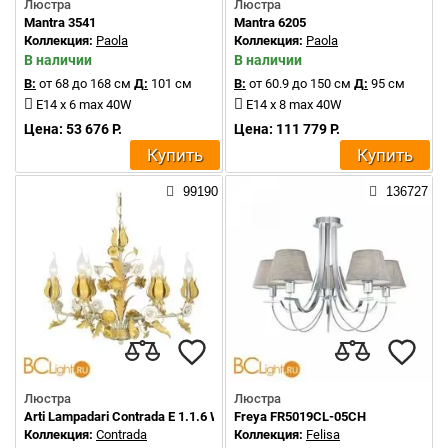
Люстра
Люстра
Mantra 3541
Mantra 6205
Коллекция:
Paola
Коллекция:
Paola
В наличии
В наличии
В:
от 68 до 168 см
Д:
101 см
В:
от 60.9 до 150 см
Д:
95 см
E14 x 6 max 40W
E14 x 8 max 40W
Цена: 53 676 Р.
Цена: 111 779 Р.
Купить
Купить
99190
136727
Люстра
Люстра
Arti Lampadari Contrada E 1.1.6 WO
Freya FR5019CL-05CH
Коллекция:
Contrada
Коллекция:
Felisa