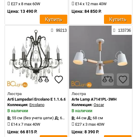
E27 x 8 max 60W
E14 x 12 max 40W
Цена: 13 490 Р.
Цена: 84 850 Р.
Купить
Купить
99213
133736
Люстра
Люстра
Arti Lampadari Ercolano E 1.1.6.601 N
Arte Lamp A7141PL-3WH
Коллекция:
Ercolano
Коллекция:
Oscar
В наличии
В наличии
В:
55 см (без учета цепи)
Д:
60 см
В:
44 см
Д:
68 см
E14 x 7 max 40W
E27 x 3 max 40W
Цена: 66 815 Р.
Цена: 8 390 Р.