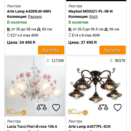
Люстра
Люстра
Arte Lamp A4289LM-6WH
Maytoni MOD221-PL-08-N
Коллекция:
Passero
Коллекция:
Erich
В наличии
В наличии
В:
от 30 до 58 см
Д:
83 см
В:
от 26.5 до 96.5 см
Д:
96 см
E27 x 6 max 40W
E14 x 8 max 40W
Цена: 34 490 Р.
Цена: 37 490 Р.
Купить
Купить
117349
90378
Люстра
Люстра
Lucia Tucci Fiori di rose 106.6
Arte Lamp A4577PL-5CK