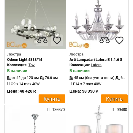
Люстра
Люстра
Odeon Light 4818/14
Arti Lampadari Latera E 1.1.6 S
Коллекция:
Tovi
Коллекция:
Latera
В наличии
В наличии
В:
от 42 до 120 см
Д:
76.6 см
В:
45 см (без учета цепи)
Д:
63 см
G9 x 14 max 40W
E14 x 7 max 40W
Цена: 48 426 Р.
Цена: 58 350 Р.
Купить
Купить
136670
99480