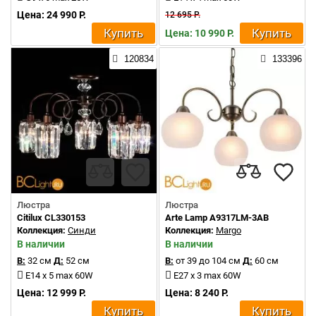
Цена: 24 990 Р.
12 695 Р.
Купить
Купить
Цена: 10 990 Р.
120834
133396
Люстра
Люстра
Citilux CL330153
Arte Lamp A9317LM-3AB
Коллекция:
Синди
Коллекция:
Margo
В наличии
В наличии
В:
32 см
Д:
52 см
В:
от 39 до 104 см
Д:
60 см
E14 x 5 max 60W
E27 x 3 max 60W
Цена: 12 999 Р.
Цена: 8 240 Р.
Купить
Купить