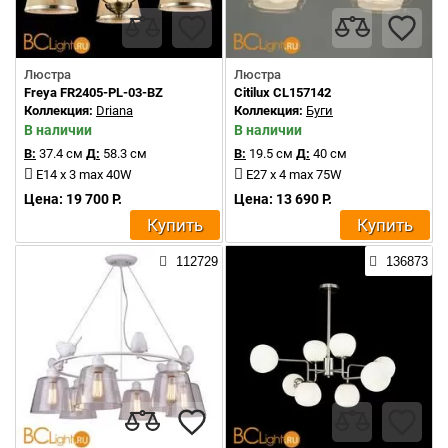
Люстра
Люстра
Freya FR2405-PL-03-BZ
Citilux CL157142
Коллекция:
Driana
Коллекция:
Буги
В наличии
В наличии
В:
37.4 см
Д:
58.3 см
В:
19.5 см
Д:
40 см
E14 x 3 max 40W
E27 x 4 max 75W
Цена: 19 700 Р.
Цена: 13 690 Р.
Купить
Купить
112729
136873