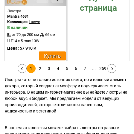
страница
Люстра
Mantra 4631
Коллекция:
Loewe
В наличии
В:
от 70 до 200 см
Д:
66 см
E14 x 5 max 13W
Цена: 57 910 Р.
Купить
1
2
3
4
5
6
7
...
259
Люстры - это не только источник света, но и важный элемент
декора, который создает атмосферу и подчеркивает стиль
интерьера. В нашем интернет-магазине вы найдете люстры на
любой вкус и бюджет. Мы предлагаем модели от ведущих
производителей, которые отличаются качеством,
надежностью и эстетикой
В нашем каталоге вы можете выбрать люстры по разным