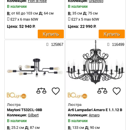
Коллекция:
Fiori di rose
Коллекция:
Grazioso
В наличии
В наличии
В:
от 60 до 103 см
Д:
64 см
В:
35 см
Д:
75 см
E27 x 6 max 60W
E27 x 5 max 60W
Цена: 52 940 Р.
Цена: 22 990 Р.
Купить
Купить
125867
116499
Люстра
Люстра
Maytoni T532CL-08B
Arti Lampadari Amaro E 1.1.12 B
Коллекция:
Gilbert
Коллекция:
Amaro
В наличии
В наличии
В:
25.2 см
Д:
87 см
В:
133 см
Д:
90 см