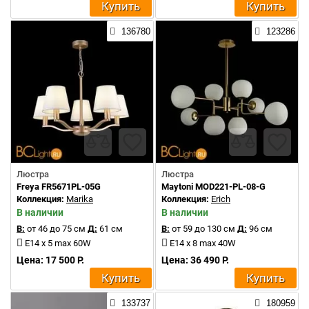
Купить
Купить
136780
123286
Люстра
Люстра
Freya FR5671PL-05G
Maytoni MOD221-PL-08-G
Коллекция:
Marika
Коллекция:
Erich
В наличии
В наличии
В:
от 46 до 75 см
Д:
61 см
В:
от 59 до 130 см
Д:
96 см
E14 x 5 max 60W
E14 x 8 max 40W
Цена: 17 500 Р.
Цена: 36 490 Р.
Купить
Купить
133737
180959