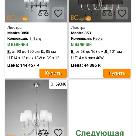
Люстра
Люстра
Mantra 3850
Mantra 3531
Коллекция:
Tiffany
Коллекция:
Paola
В наличии
В наличии
В:
от 90 до 190 см
Д:
85 см
В:
от 68 до 168 см
Д:
101 см
E14 x 12 max 13W и G9 x 12 max 13W
E14 x 6 max 40W
Цена: 144 457 Р.
Цена: 44 386 Р.
Купить
Купить
59346
Следующая