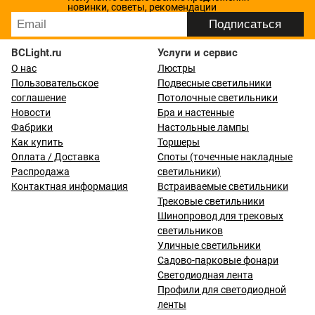
новинки, советы, рекомендации
BCLight.ru
Услуги и сервис
О нас
Люстры
Пользовательское
Подвесные светильники
соглашение
Потолочные светильники
Новости
Бра и настенные
Фабрики
Настольные лампы
Как купить
Торшеры
Оплата / Доставка
Споты (точечные накладные
Распродажа
светильники)
Контактная информация
Встраиваемые светильники
Трековые светильники
Шинопровод для трековых
светильников
Уличные светильники
Садово-парковые фонари
Светодиодная лента
Профили для светодиодной
ленты