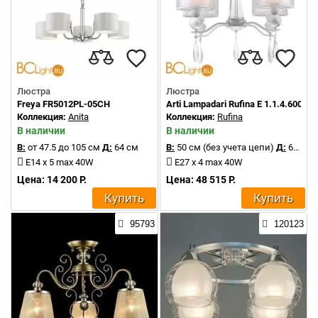
Люстра
Люстра
Freya FR5012PL-05CH
Arti Lampadari Rufina E 1.1.4.600 W
Коллекция:
Anita
Коллекция:
Rufina
В наличии
В наличии
В:
от 47.5 до 105 см
Д:
64 см
В:
50 см (без учета цепи)
Д:
68 см
E14 x 5 max 40W
E27 x 4 max 40W
Цена: 14 200 Р.
Цена: 48 515 Р.
Купить
Купить
95793
120123