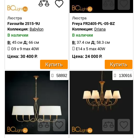
Люстра
Люстра
Favourite 2515-9U
Freya FR2405-PL-05-BZ
Коллекция:
Babylon
Коллекция:
Driana
В наличии
В наличии
В:
45 см
Д:
66 см
В:
37.4 см
Д:
58.3 см
G9 x 9 max 40W
E14 x 5 max 40W
Цена: 30 400 Р.
Цена: 24 000 Р.
Купить
Купить
58892
130916