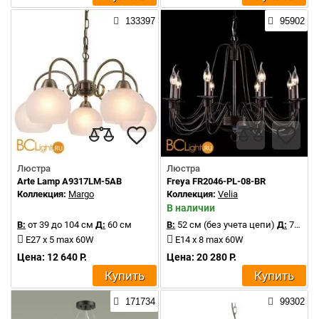
133397
95902
Люстра
Люстра
Arte Lamp A9317LM-5AB
Freya FR2046-PL-08-BR
Коллекция:
Margo
Коллекция:
Velia
В наличии
В:
от 39 до 104 см
Д:
60 см
В:
52 см (без учета цепи)
Д:
72 см
E27 x 5 max 60W
E14 x 8 max 60W
Цена: 12 640 Р.
Цена: 20 280 Р.
Купить
Купить
171734
99302