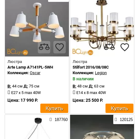
Люстра
Люстра
Arte Lamp A7141PL-5WH
Stilfort 2016/08/08C
Коллекция:
Oscar
Коллекция:
Legion
В наличии
В:
44 см
Д:
75 см
В:
48 см
Д:
63 см
E27 x 5 max 40W
E14 x 8 max 40W
Цена: 17 990 Р.
Цена: 25 500 Р.
Купить
Купить
187760
120125