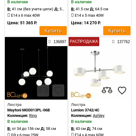
В наличии
В наличии
В:
41 см (без учета цепи)
Д:
59 см
В:
41.5 см
Д:
64.5 см
E14 x 6 max 40W
E14 x 5 max 40W
Цена: 51 365 Р.
Цена: 14 270 Р.
Купить
Купить
РАСПРОДАЖА
136897
137762
Люстра
Люстра
Maytoni MOD013PL-06B
Lumion 3742/4C
Коллекция:
Ring
Коллекция:
Ashley
В наличии
В наличии
В:
от 34 до 156 см
Д:
58 см
В:
43 см
Д:
74 см
G9 x 6 max 25W
E14 x 4 max 60W