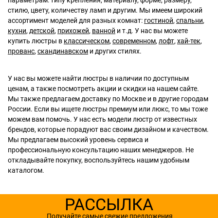
параметрам: типу крепления, материалу, форме, размеру,
стилю, цвету, количеству ламп и другим. Мы имеем широкий
ассортимент моделей для разных комнат:
гостиной
,
спальни
,
кухни
,
детской
,
прихожей
,
ванной
и т.д. У нас вы можете
купить люстры в
классическом
,
современном
,
лофт
,
хай-тек
,
прованс
,
скандинавском
и других стилях.
У нас вы можете найти люстры в наличии по доступным
ценам, а также посмотреть акции и скидки на нашем сайте.
Мы также предлагаем доставку по Москве и в другие городам
России. Если вы ищете люстры премиум или люкс, то мы тоже
можем вам помочь. У нас есть модели люстр от известных
брендов, которые порадуют вас своим дизайном и качеством.
Мы предлагаем высокий уровень сервиса и
профессиональную консультацию наших менеджеров. Не
откладывайте покупку, воспользуйтесь нашим удобным
каталогом.
РАССЫЛКА
Получайте самые свежие предложения