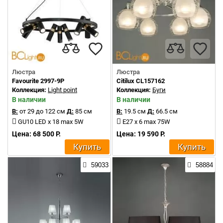
Люстра
Люстра
Favourite 2997-9P
Citilux CL157162
Коллекция:
Light point
Коллекция:
Буги
В наличии
В наличии
В:
от 29 до 122 см
Д:
85 см
В:
19.5 см
Д:
66.5 см
GU10 LED x 18 max 5W
E27 x 6 max 75W
Цена: 68 500 Р.
Цена: 19 590 Р.
Купить
Купить
59033
58884