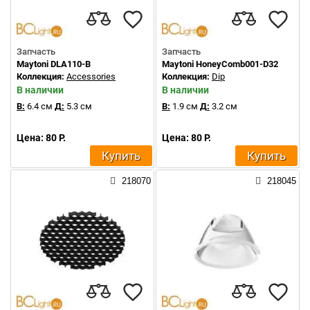
Запчасть
Запчасть
Maytoni DLA110-B
Maytoni HoneyComb001-D32
Коллекция:
Accessories
Коллекция:
Dip
В наличии
В наличии
В:
6.4 см
Д:
5.3 см
В:
1.9 см
Д:
3.2 см
Цена: 80 Р.
Цена: 80 Р.
Купить
Купить
218070
218045