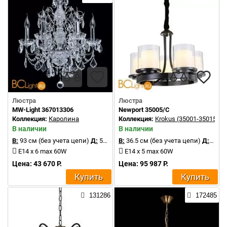
Люстра
Люстра
MW-Light 367013306
Newport 35005/C
Коллекция:
Каролина
Коллекция:
Krokus (35001-35015)
В наличии
В наличии
В:
93 см (без учета цепи)
Д:
50 см
В:
36.5 см (без учета цепи)
Д:
50 с
E14 x 6 max 60W
E14 x 5 max 60W
Цена: 43 670 Р.
Цена: 95 987 Р.
Купить
Купить
131286
172485