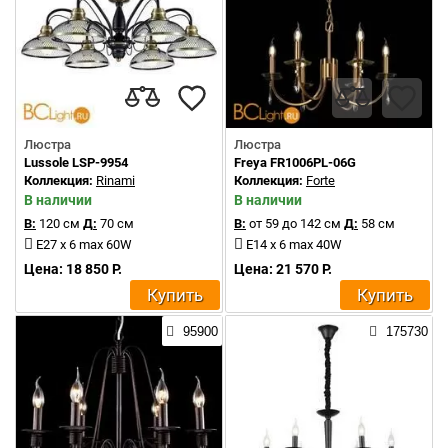
Люстра
Люстра
Lussole LSP-9954
Freya FR1006PL-06G
Коллекция:
Rinami
Коллекция:
Forte
В наличии
В наличии
В:
120 см
Д:
70 см
В:
от 59 до 142 см
Д:
58 см
E27 x 6 max 60W
E14 x 6 max 40W
Цена: 18 850 Р.
Цена: 21 570 Р.
Купить
Купить
95900
175730