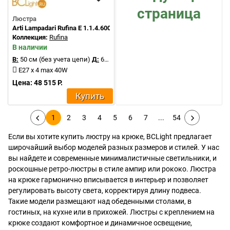
страница
Люстра
Arti Lampadari Rufina E 1.1.4.600 N
Коллекция:
Rufina
В наличии
В:
50 см (без учета цепи)
Д:
68 см
E27 x 4 max 40W
Цена: 48 515 Р.
Купить
1
2
3
4
5
6
7
...
54
Если вы хотите купить люстру на крюке, BCLight предлагает
широчайший выбор моделей разных размеров и стилей. У нас
вы найдете и современные минималистичные светильники, и
роскошные ретро-люстры в стиле ампир или рококо. Люстра
на крюке гармонично вписывается в интерьер и позволяет
регулировать высоту света, корректируя длину подвеса.
Такие модели размещают над обеденными столами, в
гостиных, на кухне или в прихожей. Люстры с креплением на
крюке создают комфортное и динамичное освещение,