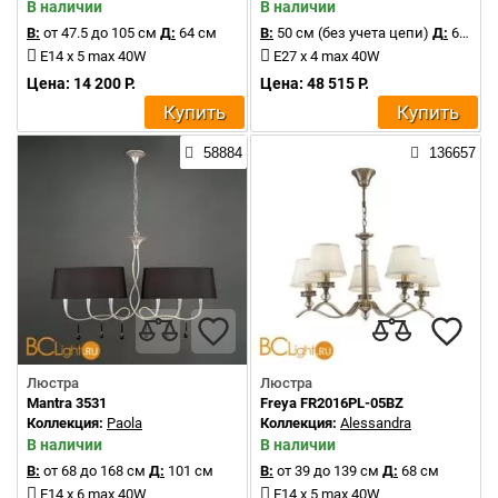
В наличии
В наличии
В:
от 47.5 до 105 см
Д:
64 см
В:
50 см (без учета цепи)
Д:
68 см
E14 x 5 max 40W
E27 x 4 max 40W
Цена: 14 200 Р.
Цена: 48 515 Р.
Купить
Купить
58884
136657
Люстра
Люстра
Mantra 3531
Freya FR2016PL-05BZ
Коллекция:
Paola
Коллекция:
Alessandra
В наличии
В наличии
В:
от 68 до 168 см
Д:
101 см
В:
от 39 до 139 см
Д:
68 см
E14 x 6 max 40W
E14 x 5 max 40W