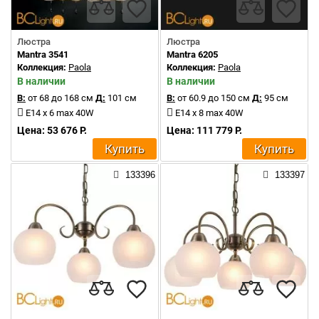
Люстра
Люстра
Mantra 3541
Mantra 6205
Коллекция:
Paola
Коллекция:
Paola
В наличии
В наличии
В:
от 68 до 168 см
Д:
101 см
В:
от 60.9 до 150 см
Д:
95 см
E14 x 6 max 40W
E14 x 8 max 40W
Цена: 53 676 Р.
Цена: 111 779 Р.
Купить
Купить
133396
133397