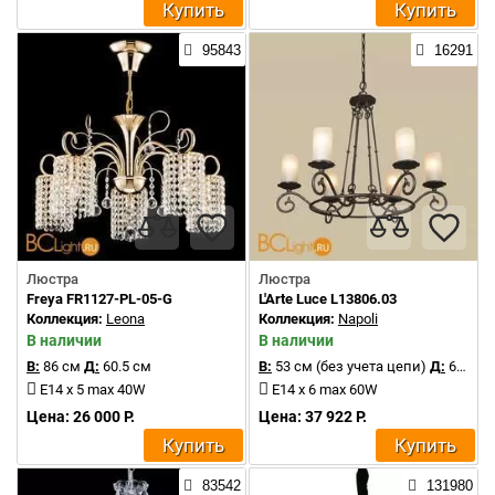
Купить
Купить
95843
16291
Люстра
Люстра
Freya FR1127-PL-05-G
L'Arte Luce L13806.03
Коллекция:
Leona
Коллекция:
Napoli
В наличии
В наличии
В:
86 см
Д:
60.5 см
В:
53 см (без учета цепи)
Д:
66 см
E14 x 5 max 40W
E14 х 6 max 60W
Цена: 26 000 Р.
Цена: 37 922 Р.
Купить
Купить
83542
131980