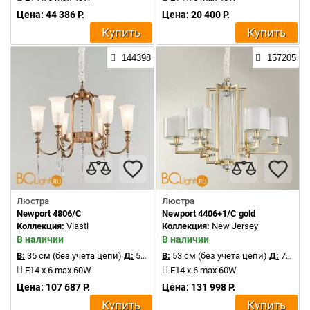
Цена: 44 386 Р.
Цена: 20 400 Р.
Купить
Купить
144398
157205
Люстра
Люстра
Newport 4806/C
Newport 4406+1/C gold
Коллекция:
Viasti
Коллекция:
New Jersey
В наличии
В наличии
В:
35 см (без учета цепи)
Д:
55 см
В:
53 см (без учета цепи)
Д:
75 см
E14 x 6 max 60W
E14 x 6 max 60W
Цена: 107 687 Р.
Цена: 131 998 Р.
Купить
Купить