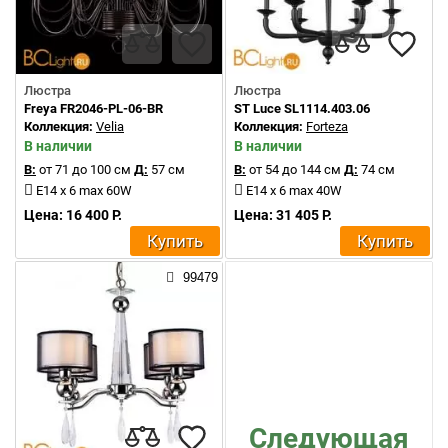
Люстра
Люстра
Freya FR2046-PL-06-BR
ST Luce SL1114.403.06
Коллекция:
Velia
Коллекция:
Forteza
В наличии
В наличии
В:
от 71 до 100 см
Д:
57 см
В:
от 54 до 144 см
Д:
74 см
E14 x 6 max 60W
E14 x 6 max 40W
Цена: 16 400 Р.
Цена: 31 405 Р.
Купить
Купить
99479
Следующая