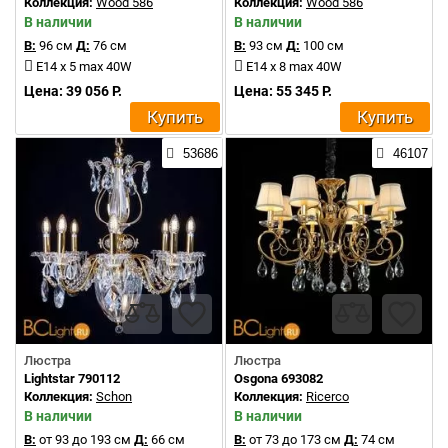
Коллекция:
Wood 586
Коллекция:
Wood 586
В наличии
В наличии
В:
96 см
Д:
76 см
В:
93 см
Д:
100 см
E14 x 5 max 40W
E14 x 8 max 40W
Цена: 39 056 Р.
Цена: 55 345 Р.
Купить
Купить
53686
46107
Люстра
Люстра
Lightstar 790112
Osgona 693082
Коллекция:
Schon
Коллекция:
Ricerco
В наличии
В наличии
В:
от 93 до 193 см
Д:
66 см
В:
от 73 до 173 см
Д:
74 см