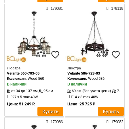
179081
179119
Люстра
Люстра
Velante 560-703-05
Velante 586-723-03
Коллекция:
Wood 560
Коллекция:
Wood 586
В наличии
В наличии
В:
от 34 до 137 см
Д:
95 см
В:
69 см (без учета цепи)
Д:
76 см
E27 x 5 max 40W
E14 x 3 max 40W
Цена: 51 249 Р.
Цена: 25 725 Р.
Купить
Купить
179086
179082