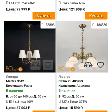
E14 x 11 max 60W
E14 x 8 max 60W
Цена: 79 999 Р.
Цена: 121 909 Р.
Купить
Купить
58893
184536
Люстра
Люстра
Mantra 3542
Citilux CL405253
Коллекция:
Paola
Коллекция:
Адриана
В наличии
В наличии
В:
от 60 до 160 см
Д:
55 см
В:
92 см
Д:
60 см
E14 x 3 max 40W
E27 x 5 max 375W
Цена: 37 003 Р.
Цена: 15 590 Р.