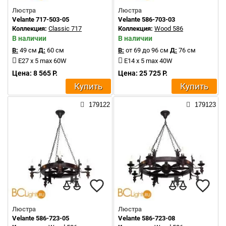
Люстра
Люстра
Velante 717-503-05
Velante 586-703-03
Коллекция:
Classic 717
Коллекция:
Wood 586
В наличии
В наличии
В:
49 см
Д:
60 см
В:
от 69 до 96 см
Д:
76 см
E27 x 5 max 60W
E14 x 5 max 40W
Цена: 8 565 Р.
Цена: 25 725 Р.
Купить
Купить
179122
179123
Люстра
Люстра
Velante 586-723-05
Velante 586-723-08