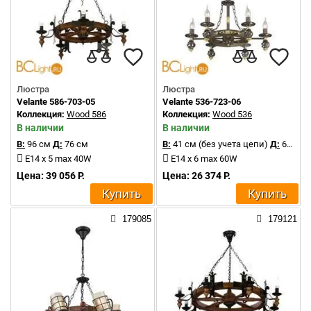
Люстра
Люстра
Velante 586-703-05
Velante 536-723-06
Коллекция:
Wood 586
Коллекция:
Wood 536
В наличии
В наличии
В:
96 см
Д:
76 см
В:
41 см (без учета цепи)
Д:
61 см
E14 x 5 max 40W
E14 x 6 max 60W
Цена: 39 056 Р.
Цена: 26 374 Р.
Купить
Купить
179085
179121