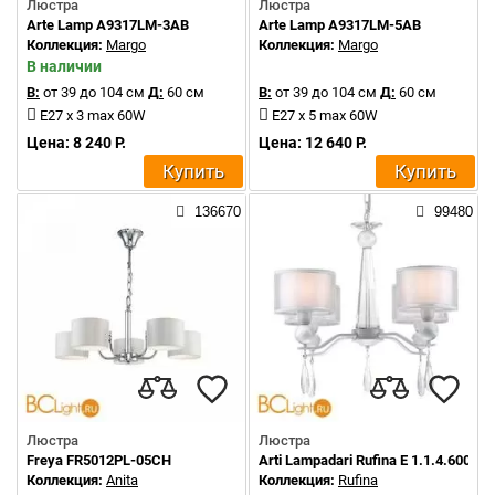
Люстра
Люстра
Arte Lamp A9317LM-3AB
Arte Lamp A9317LM-5AB
Коллекция:
Margo
Коллекция:
Margo
В наличии
В:
от 39 до 104 см
Д:
60 см
В:
от 39 до 104 см
Д:
60 см
E27 x 3 max 60W
E27 x 5 max 60W
Цена: 8 240 Р.
Цена: 12 640 Р.
Купить
Купить
136670
99480
Люстра
Люстра
Freya FR5012PL-05CH
Arti Lampadari Rufina E 1.1.4.600 W
Коллекция:
Anita
Коллекция:
Rufina