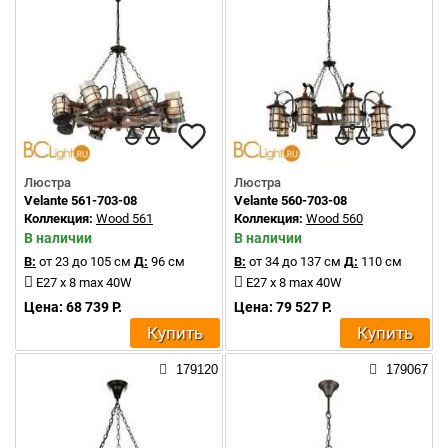
Люстра
Люстра
Velante 561-703-08
Velante 560-703-08
Коллекция:
Wood 561
Коллекция:
Wood 560
В наличии
В наличии
В:
от 23 до 105 см
Д:
96 см
В:
от 34 до 137 см
Д:
110 см
E27 x 8 max 40W
E27 x 8 max 40W
Цена: 68 739 Р.
Цена: 79 527 Р.
Купить
Купить
179120
179067