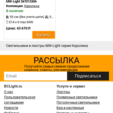
MW-Light 367013306
Коллекция:
Каролина
В наличии
В:
93 см (без учета цепи)
Д:
50 см
E14 x 6 max 60W
Цена: 43 670 Р.
Купить
Светильники и люстры MW-Light серии Каролина
РАССЫЛКА
Получайте самые свежие предложения
новинки, советы, рекомендации
BCLight.ru
Услуги и сервис
О нас
Люстры
Пользовательское
Подвесные светильники
соглашение
Потолочные светильники
Новости
Бра и настенные