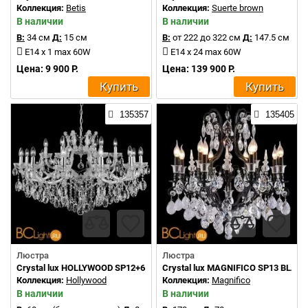
Коллекция:
Betis
Коллекция:
Suerte brown
В наличии
В наличии
В:
34 см
Д:
15 см
В:
от 222 до 322 см
Д:
147.5 см
E14 x 1 max 60W
E14 x 24 max 60W
Цена: 9 900 Р.
Цена: 139 900 Р.
Купить
Купить
135357
135405
Люстра
Люстра
Crystal lux HOLLYWOOD SP12+6 CHROME
Crystal lux MAGNIFICO SP13 BLA
Коллекция:
Hollywood
Коллекция:
Magnifico
В наличии
В наличии