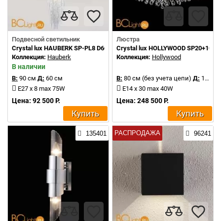
Подвесной светильник
Люстра
Crystal lux HAUBERK SP-PL8 D60
Crystal lux HOLLYWOOD SP20+10 
Коллекция:
Hauberk
Коллекция:
Hollywood
В наличии
В:
90 см
Д:
60 см
В:
80 см (без учета цепи)
Д:
120 см
E27 x 8 max 75W
E14 x 30 max 40W
Цена: 92 500 Р.
Цена: 248 500 Р.
Купить
Купить
РАСПРОДАЖА
135401
96241