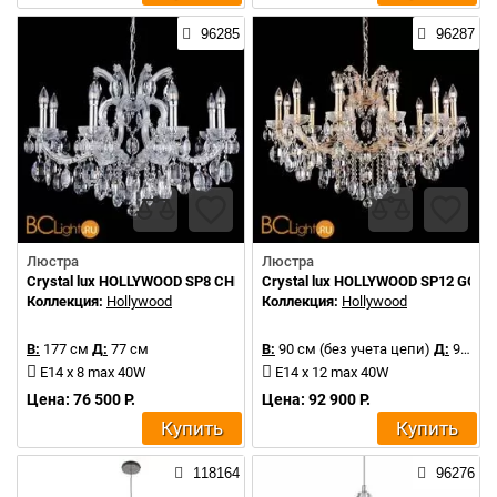
96285
96287
Люстра
Люстра
Crystal lux HOLLYWOOD SP8 CHROME
Crystal lux HOLLYWOOD SP12 GOLD
Коллекция:
Hollywood
Коллекция:
Hollywood
В:
177 см
Д:
77 см
В:
90 см (без учета цепи)
Д:
90 см
E14 x 8 max 40W
E14 x 12 max 40W
Цена: 76 500 Р.
Цена: 92 900 Р.
Купить
Купить
118164
96276