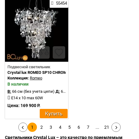
55454
Подвесной светильник
Crystal lux ROMEO SP10 CHROME D600
Коллекция:
Romeo
В наличии
В:
66 см (без учета цепи)
Д:
60 см
E14 x 10 max 60W
Цена: 169 900 Р.
Купить
1
2
3
4
5
6
7
...
21
Светильники Crystal Lux – это качество по приемлемым