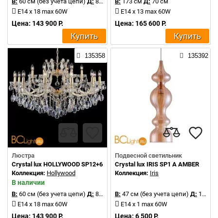
В:
60 см (без учета цепи)
Д:
85 см
В:
173 см
Д:
70 см
E14 x 18 max 60W
E14 x 13 max 60W
Цена: 143 900 Р.
Цена: 165 600 Р.
Купить
Купить
135358
135392
Люстра
Подвесной светильник
Crystal lux HOLLYWOOD SP12+6 GOLD
Crystal lux IRIS SP1 A AMBER
Коллекция:
Hollywood
Коллекция:
Iris
В наличии
В:
60 см (без учета цепи)
Д:
85 см
В:
47 см (без учета цепи)
Д:
13 см
E14 x 18 max 60W
E14 x 1 max 60W
Цена: 143 900 Р.
Цена: 6 500 Р.