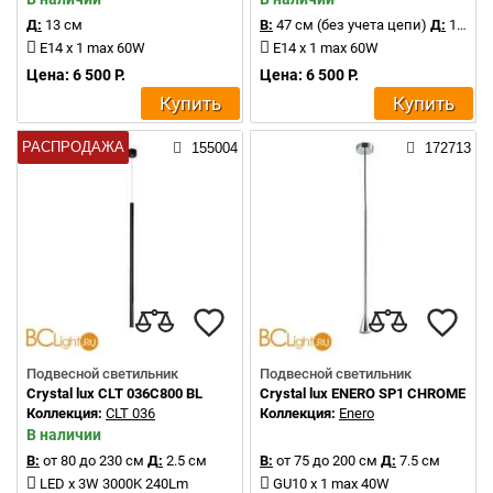
Д:
13 см
В:
47 см (без учета цепи)
Д:
13 см
E14 x 1 max 60W
E14 x 1 max 60W
Цена: 6 500 Р.
Цена: 6 500 Р.
Купить
Купить
РАСПРОДАЖА
155004
172713
Подвесной светильник
Подвесной светильник
Crystal lux CLT 036C800 BL
Crystal lux ENERO SP1 CHROME
Коллекция:
CLT 036
Коллекция:
Enero
В наличии
В:
от 80 до 230 см
Д:
2.5 см
В:
от 75 до 200 см
Д:
7.5 см
LED x 3W 3000K 240Lm
GU10 x 1 max 40W