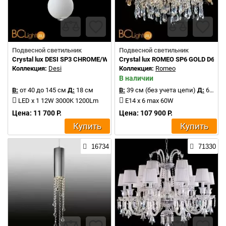
Подвесной светильник
Подвесной светильник
Crystal lux DESI SP3 CHROME/WHITE
Crystal lux ROMEO SP6 GOLD D600
Коллекция:
Desi
Коллекция:
Romeo
В наличии
В:
от 40 до 145 см
Д:
18 см
В:
39 см (без учета цепи)
Д:
60 см
LED x 1 12W 3000K 1200Lm
E14 x 6 max 60W
Цена: 11 700 Р.
Цена: 107 900 Р.
Купить
Купить
16734
71330