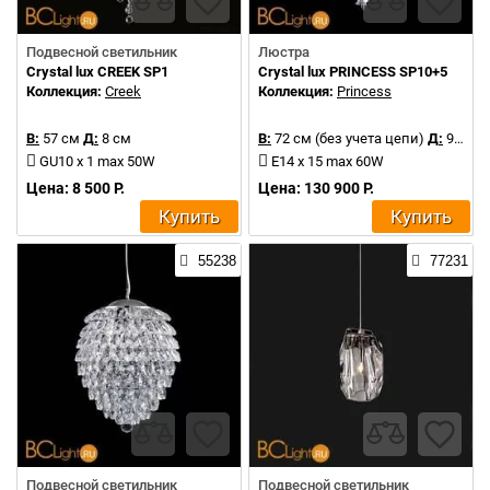
Подвесной светильник
Люстра
Crystal lux CREEK SP1
Crystal lux PRINCESS SP10+5
Коллекция:
Creek
Коллекция:
Princess
В:
57 см
Д:
8 см
В:
72 см (без учета цепи)
Д:
90 см
GU10 x 1 max 50W
E14 x 15 max 60W
Цена: 8 500 Р.
Цена: 130 900 Р.
Купить
Купить
55238
77231
Подвесной светильник
Подвесной светильник