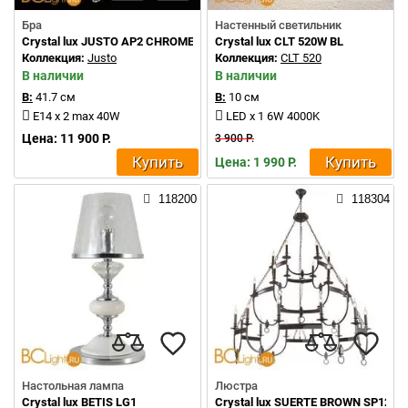
Бра
Настенный светильник
Crystal lux JUSTO AP2 CHROME
Crystal lux CLT 520W BL
Коллекция:
Justo
Коллекция:
CLT 520
В наличии
В наличии
В:
41.7 см
В:
10 см
E14 x 2 max 40W
LED x 1 6W 4000K
Цена: 11 900 Р.
3 900 Р.
Купить
Купить
Цена: 1 990 Р.
118200
118304
Настольная лампа
Люстра
Crystal lux BETIS LG1
Crystal lux SUERTE BROWN SP12+6