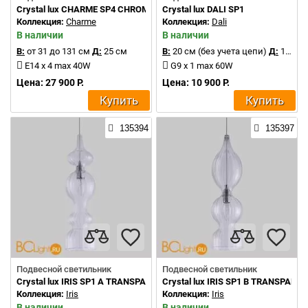
Crystal lux CHARME SP4 CHROME/TRANSPARENT
Crystal lux DALI SP1
Коллекция:
Charme
Коллекция:
Dali
В наличии
В наличии
В:
от 31 до 131 см
Д:
25 см
В:
20 см (без учета цепи)
Д:
14 см
E14 x 4 max 40W
G9 x 1 max 60W
Цена: 27 900 Р.
Цена: 10 900 Р.
Купить
Купить
135394
135397
Подвесной светильник
Подвесной светильник
Crystal lux IRIS SP1 A TRANSPARENT
Crystal lux IRIS SP1 B TRANSPARE
Коллекция:
Iris
Коллекция:
Iris
В наличии
В наличии