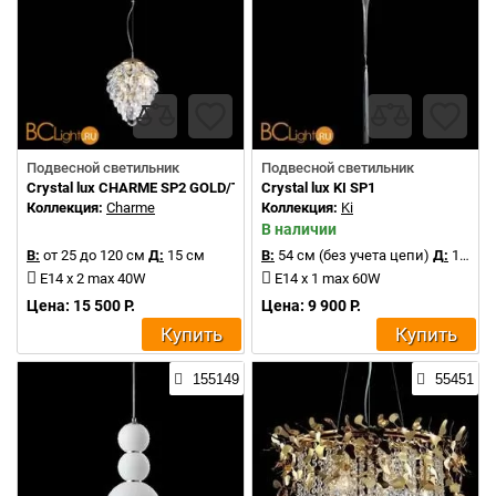
Подвесной светильник
Подвесной светильник
Crystal lux CHARME SP2 GOLD/TRANSPARENT
Crystal lux KI SP1
Коллекция:
Charme
Коллекция:
Ki
В наличии
В:
от 25 до 120 см
Д:
15 см
В:
54 см (без учета цепи)
Д:
12 см
E14 x 2 max 40W
E14 x 1 max 60W
Цена: 15 500 Р.
Цена: 9 900 Р.
Купить
Купить
155149
55451