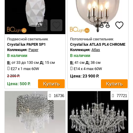
Подвесной светильник
Потолочный светильник
Crystal lux PAPER SP1
Crystal lux ATLAS PL4 CHROME
Коллекция:
Paper
Коллекция:
Atlas
В наличии
В наличии
В:
от 33 до 130 см
Д:
15 см
В:
41 см
Д:
38 см
E27 x 1 max 60W
E14 x 4 max 60W
Цена: 23 900 Р.
2 200 Р.
Купить
Купить
Цена: 500 Р.
16736
77721