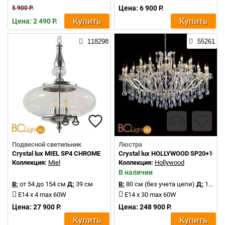
Цена: 6 900 Р.
5 900 Р.
Купить
Купить
Цена: 2 490 Р.
118298
55261
Подвесной светильник
Люстра
Crystal lux MIEL SP4 CHROME
Crystal lux HOLLYWOOD SP20+10 G
Коллекция:
Miel
Коллекция:
Hollywood
В наличии
В:
от 54 до 154 см
Д:
39 см
В:
80 см (без учета цепи)
Д:
130 см
E14 x 4 max 60W
E14 x 30 max 60W
Цена: 27 900 Р.
Цена: 248 900 Р.
Купить
Купить