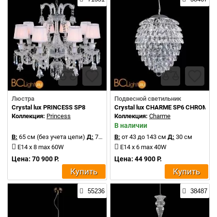
Люстра
Подвесной светильник
Crystal lux PRINCESS SP8
Crystal lux CHARME SP6 CHROME
Коллекция:
Princess
Коллекция:
Charme
В наличии
В:
65 см (без учета цепи)
Д:
75 см
В:
от 43 до 143 см
Д:
30 см
E14 x 8 max 60W
E14 x 6 max 40W
Цена: 70 900 Р.
Цена: 44 900 Р.
Купить
Купить
55236
38487