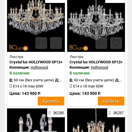
Люстра
Люстра
Crystal lux HOLLYWOOD SP12+6 GOLD
Crystal lux HOLLYWOOD SP12+6 C
Коллекция:
Hollywood
Коллекция:
Hollywood
В наличии
В наличии
В:
60 см (без учета цепи)
Д:
85 см
В:
60 см (без учета цепи)
Д:
85 см
E14 x 18 max 60W
E14 x 18 max 60W
Цена: 143 900 Р.
Цена: 143 900 Р.
Купить
Купить
96288
96287