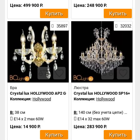
Цена: 499 900 Р.
Цена: 248 900 Р.
Купить
Купить
35897
32032
Бра
Люстра
Crystal lux HOLLYWOOD AP2 GOLD
Crystal lux HOLLYWOOD SP16+8+8 
Коллекция:
Hollywood
Коллекция:
Hollywood
В:
38 см
В:
140 см (без учета цепи)
Д:
130 
E14 x 2 max 60W
E14 x 32 max 60W
Цена: 14 900 Р.
Цена: 283 900 Р.
Купить
Купить