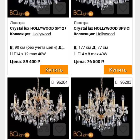
Люстра
Люстра
Crystal lux HOLLYWOOD SP12 CHROME
Crystal lux HOLLYWOOD SP8 CHRO
Коллекция:
Hollywood
Коллекция:
Hollywood
В:
90 см (без учета цепи)
Д:
90 см
В:
177 см
Д:
77 см
E14 x 12 max 40W
E14 x 8 max 40W
Цена: 89 400 Р.
Цена: 76 500 Р.
Купить
Купить
96284
96283