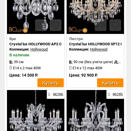
Бра
Люстра
Crystal lux HOLLYWOOD AP2 CHROME
Crystal lux HOLLYWOOD SP12 GOLD
Коллекция:
Hollywood
Коллекция:
Hollywood
В наличии
В:
39 см
В:
90 см (без учета цепи)
Д:
90 см
E14 x 2 max 40W
E14 x 12 max 40W
Цена: 14 500 Р.
Цена: 92 900 Р.
Купить
Купить
96286
96285