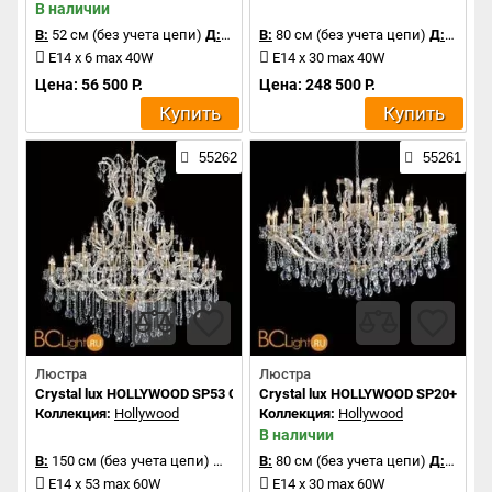
В наличии
В:
52 см (без учета цепи)
Д:
63 см
В:
80 см (без учета цепи)
Д:
120 с
E14 x 6 max 40W
E14 x 30 max 40W
Цена: 56 500 Р.
Цена: 248 500 Р.
Купить
Купить
55262
55261
Люстра
Люстра
Crystal lux HOLLYWOOD SP53 GOLD
Crystal lux HOLLYWOOD SP20+10 G
Коллекция:
Hollywood
Коллекция:
Hollywood
В наличии
В:
150 см (без учета цепи)
Д:
140 см
В:
80 см (без учета цепи)
Д:
130 с
E14 x 53 max 60W
E14 x 30 max 60W