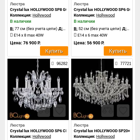
Люстра
Люстра
Crystal lux HOLLYWOOD SP8 GOLD
Crystal lux HOLLYWOOD SP6 GOLD
Коллекция:
Hollywood
Коллекция:
Hollywood
В наличии
В наличии
В:
77 см (без учета цепи)
Д:
77 см
В:
52 см (без учета цепи)
Д:
63 см
E14 x 8 max 40W
E14 x 6 max 40W
Цена: 76 900 Р.
Цена: 56 900 Р.
Купить
Купить
96282
77721
Люстра
Люстра
Crystal lux HOLLYWOOD SP6 CHROME
Crystal lux HOLLYWOOD SP20+10 
Коллекция:
Hollywood
Коллекция:
Hollywood