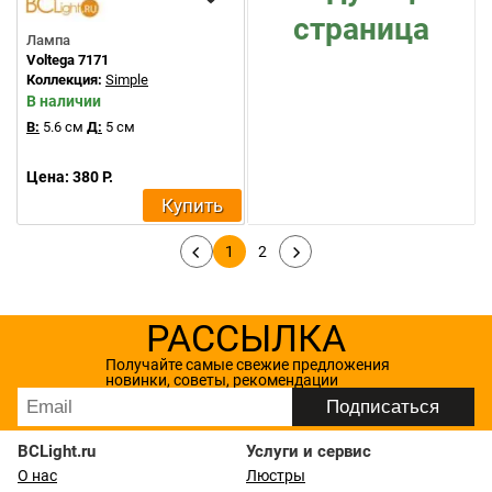
страница
Лампа
Voltega 7171
Коллекция:
Simple
В наличии
В:
5.6 см
Д:
5 см
Цена: 380 Р.
Купить
1
2
РАССЫЛКА
Получайте самые свежие предложения
новинки, советы, рекомендации
BCLight.ru
Услуги и сервис
О нас
Люстры