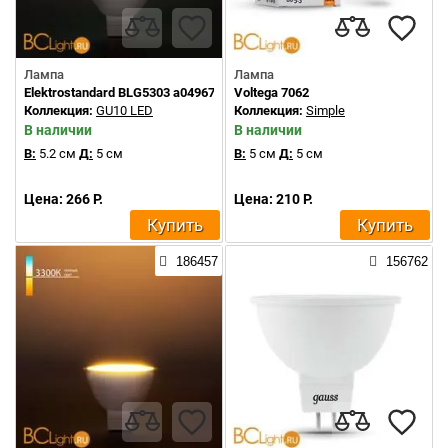
Лампа
Лампа
Elektrostandard BLG5303 a049675
Voltega 7062
Коллекция:
GU10 LED
Коллекция:
Simple
В наличии
В наличии
В:
5.2 см
Д:
5 см
В:
5 см
Д:
5 см
Цена: 266 Р.
Цена: 210 Р.
Купить
Купить
186457
156762