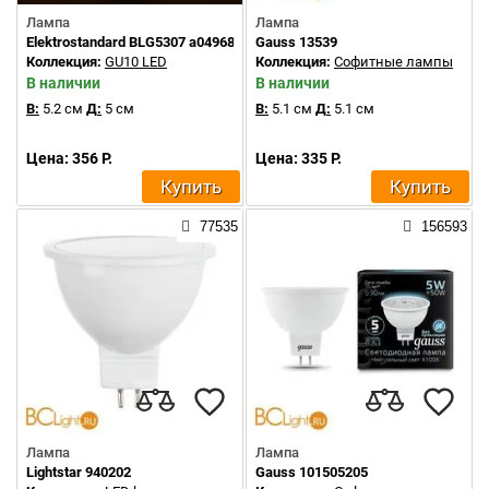
Лампа
Лампа
Elektrostandard BLG5307 a049689
Gauss 13539
Коллекция:
GU10 LED
Коллекция:
Софитные лампы
В наличии
В наличии
В:
5.2 см
Д:
5 см
В:
5.1 см
Д:
5.1 см
Цена: 356 Р.
Цена: 335 Р.
Купить
Купить
77535
156593
Лампа
Лампа
Lightstar 940202
Gauss 101505205