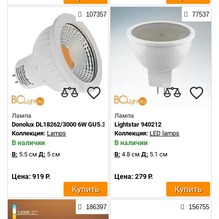
107357
77537
Лампа
Лампа
Donolux DL18262/3000 6W GU5.3
Lightstar 940212
Коллекция:
Lamps
Коллекция:
LED lamps
В наличии
В наличии
В:
5.5 см
Д:
5 см
В:
4.8 см
Д:
5.1 см
Цена: 919 Р.
Цена: 279 Р.
Купить
Купить
186397
156755