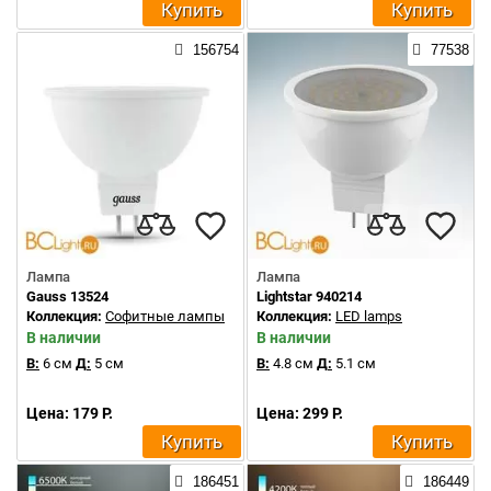
Купить
Купить
156754
77538
Лампа
Лампа
Gauss 13524
Lightstar 940214
Коллекция:
Софитные лампы
Коллекция:
LED lamps
В наличии
В наличии
В:
6 см
Д:
5 см
В:
4.8 см
Д:
5.1 см
Цена: 179 Р.
Цена: 299 Р.
Купить
Купить
186451
186449