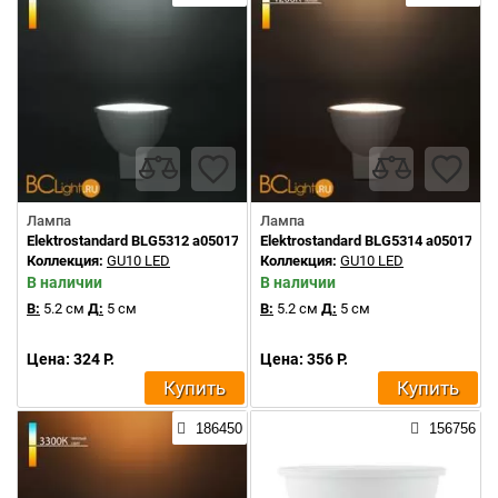
Лампа
Лампа
Elektrostandard BLG5312 a050174
Elektrostandard BLG5314 a050178
Коллекция:
GU10 LED
Коллекция:
GU10 LED
В наличии
В наличии
В:
5.2 см
Д:
5 см
В:
5.2 см
Д:
5 см
Цена: 324 Р.
Цена: 356 Р.
Купить
Купить
186450
156756