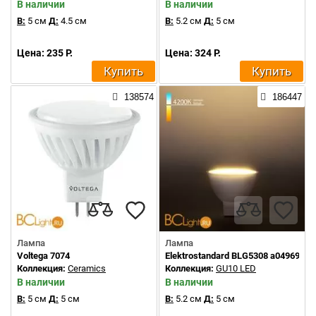
В наличии
В наличии
В:
5 см
Д:
4.5 см
В:
5.2 см
Д:
5 см
Цена: 235 Р.
Цена: 324 Р.
Купить
Купить
138574
186447
Лампа
Лампа
Voltega 7074
Elektrostandard BLG5308 a049690
Коллекция:
Ceramics
Коллекция:
GU10 LED
В наличии
В наличии
В:
5 см
Д:
5 см
В:
5.2 см
Д:
5 см