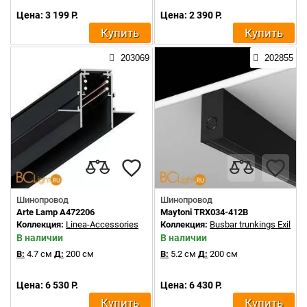
Цена: 3 199 Р.
Цена: 2 390 Р.
Купить
Купить
203069
202855
Шинопровод
Шинопровод
Arte Lamp A472206
Maytoni TRX034-412B
Коллекция:
Linea-Accessories
Коллекция:
Busbar trunkings Exility
В наличии
В наличии
В:
4.7 см
Д:
200 см
В:
5.2 см
Д:
200 см
Цена: 6 530 Р.
Цена: 6 430 Р.
Купить
Купить