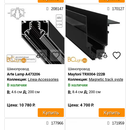
208147
170127
Шинопровод
Шинопровод
Arte Lamp A473206
Maytoni TRX004-222B
Коллекция:
Linea-Accessories
Коллекция:
Magnetic track system
В наличии
В наличии
В:
4.6 см
Д:
200 см
В:
8.4 см
Д:
200 см
Цена: 10 780 Р.
Цена: 4 700 Р.
Купить
Купить
177966
171959