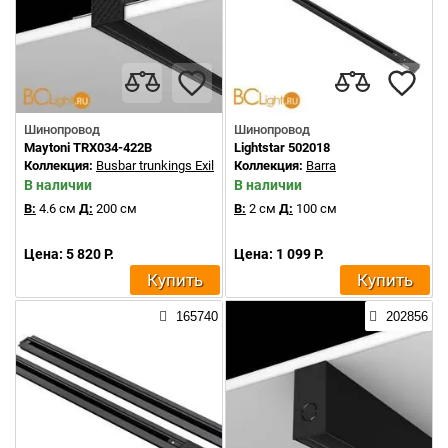
Шинопровод
Шинопровод
Maytoni TRX034-422B
Lightstar 502018
Коллекция:
Busbar trunkings Exility
Коллекция:
Barra
В наличии
В наличии
В:
4.6 см
Д:
200 см
В:
2 см
Д:
100 см
Цена: 5 820 Р.
Цена: 1 099 Р.
Купить
Купить
165740
202856