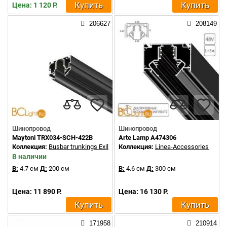
Купить
Купить
Цена: 1 120 Р.
206627
208149
Шинопровод
Шинопровод
Maytoni TRX034-SCH-422B
Arte Lamp A474306
Коллекция:
Busbar trunkings Exility
Коллекция:
Linea-Accessories
В наличии
В:
4.7 см
Д:
200 см
В:
4.6 см
Д:
300 см
Цена: 11 890 Р.
Цена: 16 130 Р.
Купить
Купить
171958
210914