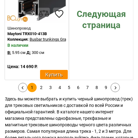
Следующая
страница
Шинопровод
Maytoni TRX010-413B
Коллекция:
Busbar trunkings Gravity
В наличии
В:
5.95 см
Д:
300 см
Цена: 14 690 Р.
Купить
1
2
3
4
5
6
7
8
9
Здесь вы можете выбрать и купить черный шинопровод (трек)
для трековых светильников с доставкой по всей России и
официальной гарантией. В каталоге нашего интернет
магазина представлены однофазные, трехфазные и
магнитные трековые шинопроводы черного цвета различных
размеров. Самая популярная длина трека - 1, 2 и 3 метра. Для
более детального поиска воспользуйтесь фильтрами, которые