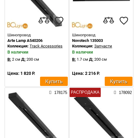
Шинопровод
Шинопровод
Arte Lamp A540206
Novotech 135003
Коллекция:
Track Accessories
Коллекция:
Запчасти
В наличии
В наличии
В:
2 см
Д:
200 см
В:
1.7 см
Д:
200 см
Цена: 1 820 Р.
Цена: 2 216 Р.
Купить
Купить
РАСПРОДАЖА
178175
178092