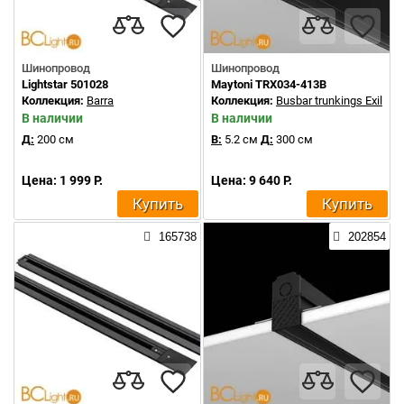
Шинопровод
Шинопровод
Lightstar 501028
Maytoni TRX034-413B
Коллекция:
Barra
Коллекция:
Busbar trunkings Exility
В наличии
В наличии
Д:
200 см
В:
5.2 см
Д:
300 см
Цена: 1 999 Р.
Цена: 9 640 Р.
Купить
Купить
165738
202854