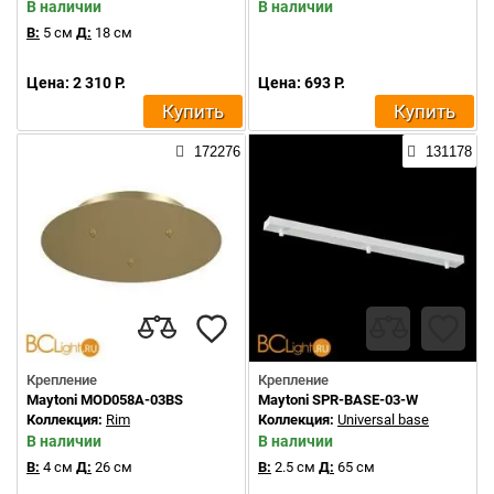
В наличии
В наличии
В:
5 см
Д:
18 см
Цена: 2 310 Р.
Цена: 693 Р.
Купить
Купить
172276
131178
Крепление
Крепление
Maytoni MOD058A-03BS
Maytoni SPR-BASE-03-W
Коллекция:
Rim
Коллекция:
Universal base
В наличии
В наличии
В:
4 см
Д:
26 см
В:
2.5 см
Д:
65 см