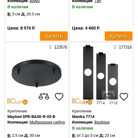
Коллекция:
BAND
Коллекция:
Tier
В наличии
В наличии
В:
5 см
Д:
20.5 см
Цена: 8 976 Р.
Цена: 4 400 Р.
Купить
Купить
123576
177316
Крепление
Крепление
Maytoni SPR-BASE-R-03-B
Mantra 7714
Коллекция:
Multipurpose ceiling
Коллекция:
Boutique
В наличии
В:
2.5 см
Д:
30 см
В:
от 2 до 3 см
Д:
23 см