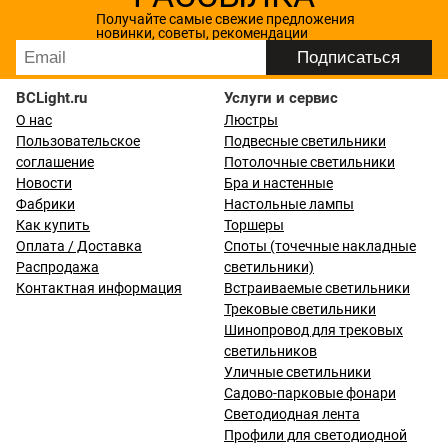
Получайте самые свежие предложения
новинки, советы, рекомендации
BCLight.ru
Услуги и сервис
О нас
Люстры
Пользовательское
Подвесные светильники
соглашение
Потолочные светильники
Новости
Бра и настенные
Фабрики
Настольные лампы
Как купить
Торшеры
Оплата / Доставка
Споты (точечные накладные
Распродажа
светильники)
Контактная информация
Встраиваемые светильники
Трековые светильники
Шинопровод для трековых
светильников
Уличные светильники
Садово-парковые фонари
Светодиодная лента
Профили для светодиодной