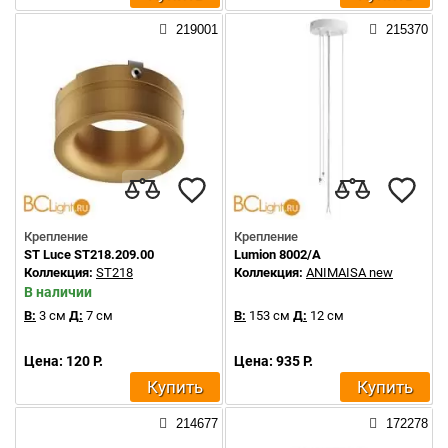
219001
215370
Крепление
Крепление
ST Luce ST218.209.00
Lumion 8002/A
Коллекция:
ST218
Коллекция:
ANIMAISA new
В наличии
В:
3 см
Д:
7 см
В:
153 см
Д:
12 см
Цена: 120 Р.
Цена: 935 Р.
Купить
Купить
214677
172278