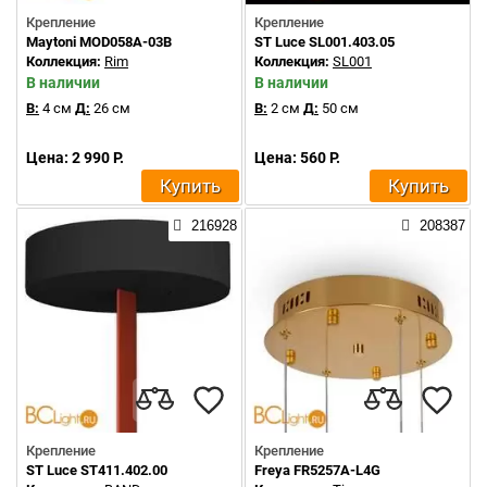
Крепление
Крепление
Maytoni MOD058A-03B
ST Luce SL001.403.05
Коллекция:
Rim
Коллекция:
SL001
В наличии
В наличии
В:
4 см
Д:
26 см
В:
2 см
Д:
50 см
Цена: 2 990 Р.
Цена: 560 Р.
Купить
Купить
216928
208387
Крепление
Крепление
ST Luce ST411.402.00
Freya FR5257A-L4G