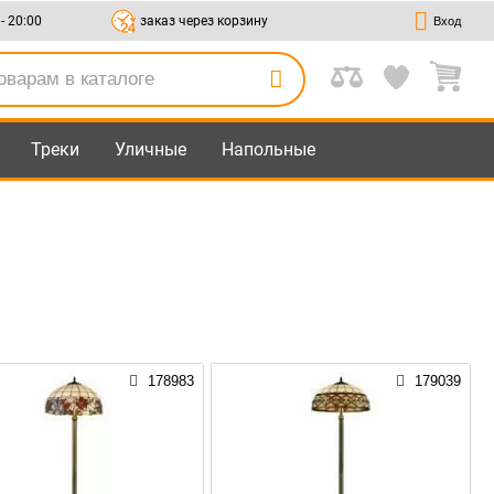
 - 20:00
заказ через корзину
Вход
Треки
Уличные
Напольные
178983
179039