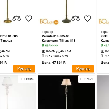
Торшер
Торш
E706.01.505
Velante 818-805-03
Kink 
:
Timotea
Коллекция:
Tiffany 818
Колл
В наличии
В на
:
46 см
В:
165 см
Д:
45.7 см
В:
155
ax 60W
E27 x 3 max 60W
E27
91 Р.
Цена: 47 864 Р.
Цена:
Купить
Купить
113046
37421