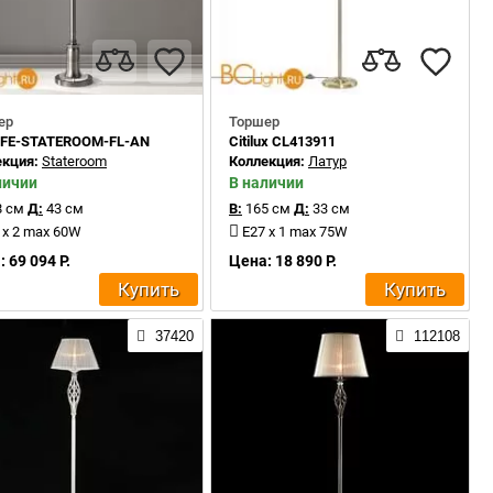
ер
Торшер
s FE-STATEROOM-FL-AN
Citilux CL413911
екция:
Stateroom
Коллекция:
Латур
личии
В наличии
 см
Д:
43 см
В:
165 см
Д:
33 см
 x 2 max 60W
E27 x 1 max 75W
 69 094 Р.
Цена: 18 890 Р.
Купить
Купить
37420
112108