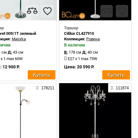
ер
Торшер
vet 009/1T зеленый
Citilux CL427910
екция:
Majorka
Коллекция:
Ровена
личии
В наличии
 см
Д:
43 см
В:
178 см
Д:
40 см
 x 1 max 60W
E27 x 1 max 75W
 12 900 Р.
Цена: 20 590 Р.
Купить
Купить
178211
111874