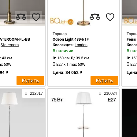
Торшер
Торш
TATEROOM-FL-BB
Odeon Light 4894/1F
Feis
:
Stateroom
Коллекция:
London
Колл
В наличии
В на
:
43 см
В:
160 см
Д:
39.5 см
В:
158
ax 60W
E27 x 1 max 60W
E27
94 Р.
Цена: 34 062 Р.
Цена:
Купить
Купить
212317
210024