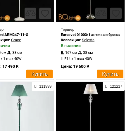
ер
Торшер
oni ARM247-11-G
Eurosvet 01003/1 античная бронза
екция:
Grace
Коллекция:
Selesta
личии
В наличии
 см
Д:
38 см
В:
167 см
Д:
38 см
 x 1 max 40W
E14 x 1 max 40W
 17 490 Р.
Цена: 19 600 Р.
Купить
Купить
111999
121217