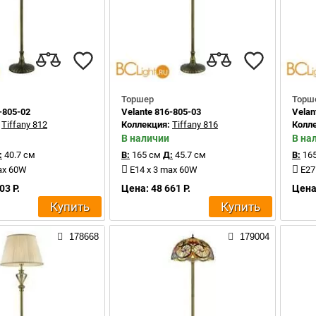
Торшер
Торш
-805-02
Velante 816-805-03
Velan
:
Tiffany 812
Коллекция:
Tiffany 816
Колл
В наличии
В на
:
40.7 см
В:
165 см
Д:
45.7 см
В:
165
ax 60W
E14 x 3 max 60W
E27
03 Р.
Цена: 48 661 Р.
Цена:
Купить
Купить
178668
179004