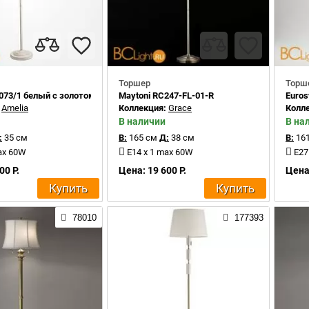
Торшер
Торш
0073/1 белый с золотом/прозрачный хрусталь Strotskis
Maytoni RC247-FL-01-R
Euros
:
Amelia
Коллекция:
Grace
Колл
В наличии
В на
:
35 см
В:
165 см
Д:
38 см
В:
161
ax 60W
E14 x 1 max 60W
E27
00 Р.
Цена: 19 600 Р.
Цена:
Купить
Купить
78010
177393