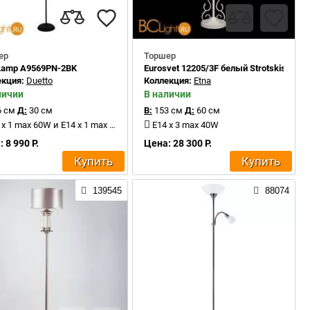
ер
Торшер
 Lamp A9569PN-2BK
Eurosvet 12205/3F белый Strotskis
екция:
Duetto
Коллекция:
Etna
личии
В наличии
 см
Д:
30 см
В:
153 см
Д:
60 см
x 1 max 60W и E14 x 1 max 25W
E14 x 3 max 40W
 8 990 Р.
Цена: 28 300 Р.
Купить
Купить
139545
88074