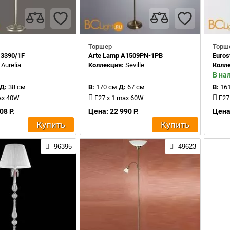
Торшер
Торш
 3390/1F
Arte Lamp A1509PN-1PB
Euros
:
Aurelia
Коллекция:
Seville
Колл
В на
Д:
38 см
В:
170 см
Д:
67 см
В:
161
ax 40W
E27 x 1 max 60W
E27
08 Р.
Цена: 22 990 Р.
Цена:
Купить
Купить
96395
49623