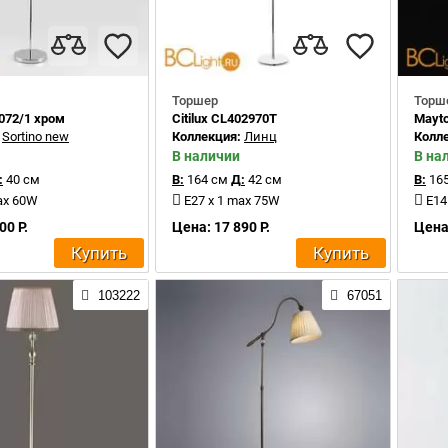
Торшер
Торш
1072/1 хром
Citilux CL402970T
Mayt
:
Sortino new
Коллекция:
Линц
Колл
В наличии
В на
:
40 см
В:
164 см
Д:
42 см
В:
165
ax 60W
E27 x 1 max 75W
E14
00 Р.
Цена: 17 890 Р.
Цена:
Купить
Купить
103222
67051