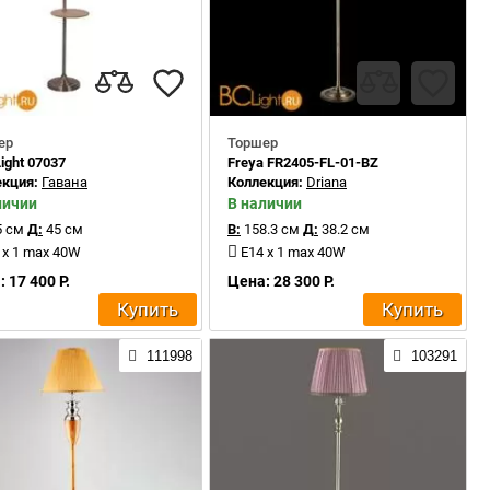
ер
Торшер
Light 07037
Freya FR2405-FL-01-BZ
екция:
Гавана
Коллекция:
Driana
личии
В наличии
 см
Д:
45 см
В:
158.3 см
Д:
38.2 см
 x 1 max 40W
E14 x 1 max 40W
 17 400 Р.
Цена: 28 300 Р.
Купить
Купить
111998
103291