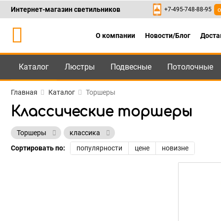
Интернет-магазин светильников
+7-495-748-88-95
о
О компании
Новости/Блог
Доста
Каталог
Люстры
Подвесные
Потолочные
Каталог
+7-495-748-88
Главная
Каталог
Торшеры
Классические торшеры
Торшеры
классика
Сортировать по:
популярности
цене
новизне