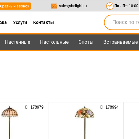
братный звонок
sales@bclight.ru
Пн - Пт
: 10:00
вка
Услуги
Контакты
Настенные
Настольные
Споты
Встраиваемые
-95
,
8-800-550-95-45
sales@bclight.ru
178979
178994