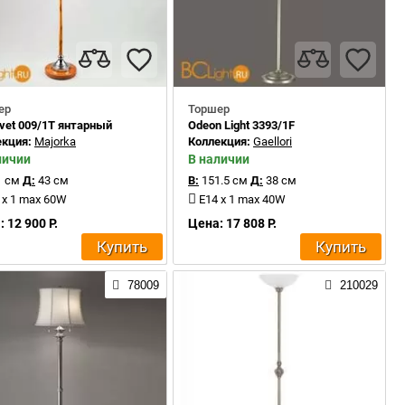
ер
Торшер
vet 009/1T янтарный
Odeon Light 3393/1F
екция:
Majorka
Коллекция:
Gaellori
личии
В наличии
 см
Д:
43 см
В:
151.5 см
Д:
38 см
 x 1 max 60W
E14 x 1 max 40W
 12 900 Р.
Цена: 17 808 Р.
Купить
Купить
78009
210029