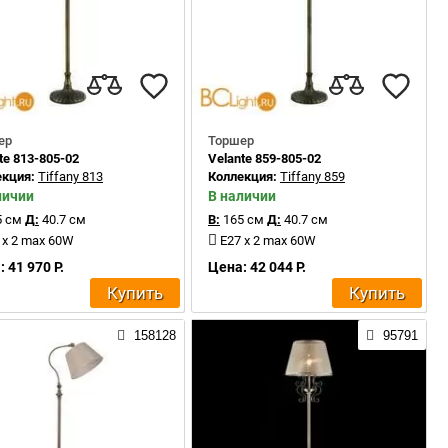
ер
Торшер
te 813-805-02
Velante 859-805-02
екция:
Tiffany 813
Коллекция:
Tiffany 859
личии
В наличии
 см
Д:
40.7 см
В:
165 см
Д:
40.7 см
 x 2 max 60W
E27 x 2 max 60W
 41 970 Р.
Цена: 42 044 Р.
Купить
Купить
158128
95791