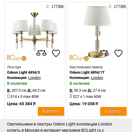
177386
177385
Люстра
Настольная лампа
Odeon Light 4894/5
Odeon Light 4894/1T
Коллекция:
London
Коллекция:
London
В наличии
В наличии
В:
207.5 см
Д:
64.2 см
В:
50.3 см
Д:
27.4 см
E14 x 5 max 40W
E27 x 1 max 60W
Цена: 65 384 Р.
Цена: 19 058 Р.
Купить
Купить
Светильники и люстры Odeon Light коллекции London
купить в Москве в интернет-магазине BCLight.ru с