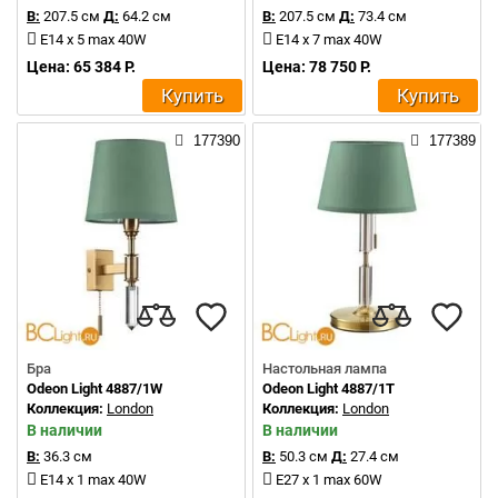
В:
207.5 см
Д:
64.2 см
В:
207.5 см
Д:
73.4 см
E14 x 5 max 40W
E14 x 7 max 40W
Цена: 65 384 Р.
Цена: 78 750 Р.
Купить
Купить
177390
177389
Бра
Настольная лампа
Odeon Light 4887/1W
Odeon Light 4887/1T
Коллекция:
London
Коллекция:
London
В наличии
В наличии
В:
36.3 см
В:
50.3 см
Д:
27.4 см
E14 x 1 max 40W
E27 x 1 max 60W