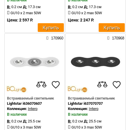
В наличии
В наличии
В:
0.2 см
Д:
17.3 см
В:
0.2 см
Д:
17.3 см
GU10 x 2 max 50W
GU10 x 2 max 50W
Цена: 2 597 Р.
Цена: 2 247 Р.
Купить
Купить
170960
170968
Встраиваемый светильник
Встраиваемый светильник
Lightstar i636070607
Lightstar i637070707
Коллекция:
Intero
Коллекция:
Intero
В наличии
В наличии
В:
0.2 см
Д:
25.5 см
В:
0.2 см
Д:
25.5 см
GU10 x 3 max 50W
GU10 x 3 max 50W