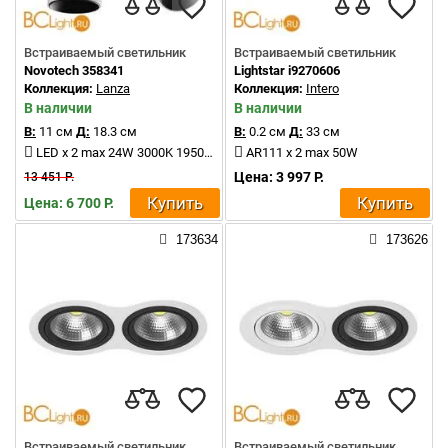
Встраиваемый светильник
Встраиваемый светильник
Novotech 358341
Lightstar i9270606
Коллекция:
Lanza
Коллекция:
Intero
В наличии
В наличии
В:
11 см
Д:
18.3 см
В:
0.2 см
Д:
33 см
LED x 2 max 24W 3000K 1950Lm
AR111 x 2 max 50W
Цена: 3 997 Р.
13 451 Р.
Купить
Купить
Цена: 6 700 Р.
173634
173626
Встраиваемый светильник
Встраиваемый светильник