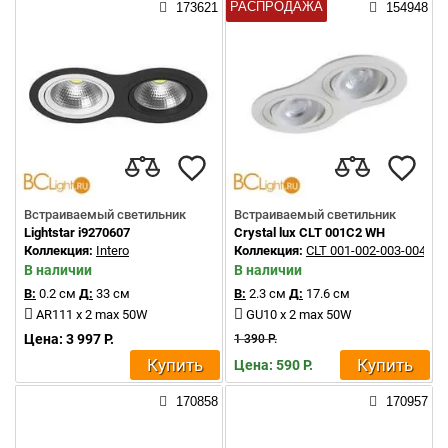
РАСПРОДАЖА
173621
154948
Встраиваемый светильник
Встраиваемый светильник
Lightstar i9270607
Crystal lux CLT 001C2 WH
Коллекция:
Intero
Коллекция:
CLT 001-002-003-004
В наличии
В наличии
В:
0.2 см
Д:
33 см
В:
2.3 см
Д:
17.6 см
AR111 x 2 max 50W
GU10 x 2 max 50W
Цена: 3 997 Р.
1 390 Р.
Купить
Купить
Цена: 590 Р.
170858
170957