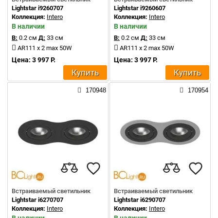
Lightstar i9260707
Lightstar i9260607
Коллекция:
Intero
Коллекция:
Intero
В наличии
В наличии
В:
0.2 см
Д:
33 см
В:
0.2 см
Д:
33 см
AR111 x 2 max 50W
AR111 x 2 max 50W
Цена: 3 997 Р.
Цена: 3 997 Р.
Купить
Купить
170948
170954
Встраиваемый светильник
Встраиваемый светильник
Lightstar i6270707
Lightstar i6290707
Коллекция:
Intero
Коллекция:
Intero