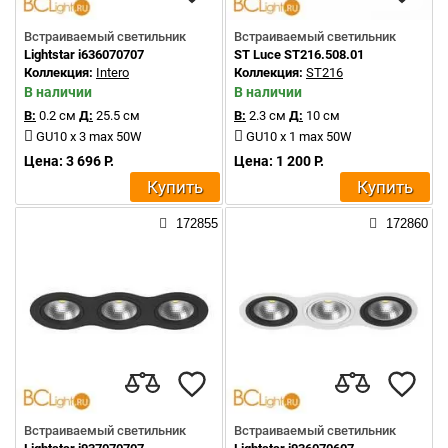
Встраиваемый светильник
Встраиваемый светильник
Lightstar i636070707
ST Luce ST216.508.01
Коллекция:
Intero
Коллекция:
ST216
В наличии
В наличии
В:
0.2 см
Д:
25.5 см
В:
2.3 см
Д:
10 см
GU10 x 3 max 50W
GU10 x 1 max 50W
Цена: 3 696 Р.
Цена: 1 200 Р.
Купить
Купить
172855
172860
Встраиваемый светильник
Встраиваемый светильник