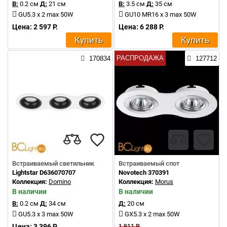
В:
0.2 см
Д:
21 см
В:
3.5 см
Д:
35 см
GU5.3 x 2 max 50W
GU10 MR16 x 3 max 50W
Цена: 2 597 Р.
Цена: 6 288 Р.
Купить
Купить
РАСПРОДАЖА
170834
127712
Встраиваемый светильник
Встраиваемый спот
Lightstar D636070707
Novotech 370391
Коллекция:
Domino
Коллекция:
Morus
В наличии
В наличии
В:
0.2 см
Д:
34 см
Д:
20 см
GU5.3 x 3 max 50W
GX5.3 x 2 max 50W
Цена: 3 396 Р.
1 911 Р.