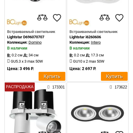
Встраиваемый светильник
Встраиваемый светильник
Lightstar D696070707
Lightstar i6260606
Коллекция:
Domino
Коллекция:
Intero
В наличии
В наличии
В:
0.2 см
Д:
34 см
В:
0.2 см
Д:
17.3 см
GU5.3 x 3 max 50W
GU10 x 2 max 50W
Цена: 3 496 Р.
Цена: 2 697 Р.
Купить
Купить
РАСПРОДАЖА
173301
173622