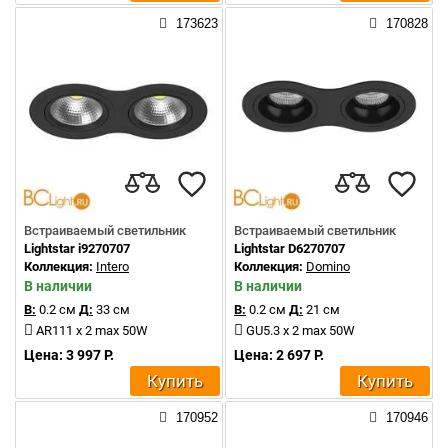
173623
170828
Встраиваемый светильник
Встраиваемый светильник
Lightstar i9270707
Lightstar D6270707
Коллекция:
Intero
Коллекция:
Domino
В наличии
В наличии
В:
0.2 см
Д:
33 см
В:
0.2 см
Д:
21 см
AR111 x 2 max 50W
GU5.3 x 2 max 50W
Цена: 3 997 Р.
Цена: 2 697 Р.
Купить
Купить
170952
170946