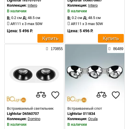
Lightstar i937070707
Lightstar i936070607
Коллекция:
Intero
Коллекция:
Intero
В наличии
В наличии
В:
0.2 см
Д:
48.5 см
В:
0.2 см
Д:
48.5 см
AR111 x 3 max 50W
AR111 x 3 max 50W
Цена: 5 496 Р.
Цена: 5 496 Р.
Купить
Купить
170855
86489
Встраиваемый светильник
Встраиваемый спот
Lightstar D6560707
Lightstar 011834
Коллекция:
Domino
Коллекция:
Ocula
В наличии
В наличии