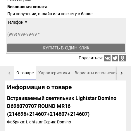
Безопасная оплата
При получении, онлайн или по счету в банке.
Телефон: *
(999) 999-99-99
*
КУПИТЬ В ОДИН КЛИК
Поделиться:
О товаре
Характеристики
Варианты исполнения
Пох
Информация о товаре
Встраиваемый светильник Lightstar Domino
D696070707 ROUND МR16
(214696+214607+214607+214607)
Фабрика: Lightstar
Серия: Domino