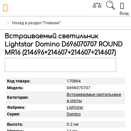
Вход
Назад в раздел "Главная"
Встраиваемый светильник
Lightstar Domino D696070707 ROUND
МR16 (214696+214607+214607+214607)
Код товара:
170864
Модель:
D696070707
Встраиваемые светильники
Категория:
и споты
Фабрика:
Lightstar
Серия:
Domino
Высота:
0.2 см