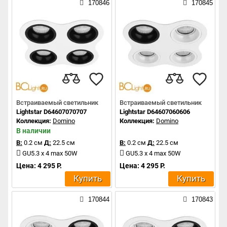
170846
170845
Встраиваемый светильник
Встраиваемый светильник
Lightstar D64607070707
Lightstar D64607060606
Коллекция:
Domino
Коллекция:
Domino
В наличии
В:
0.2 см
Д:
22.5 см
В:
0.2 см
Д:
22.5 см
GU5.3 x 4 max 50W
GU5.3 x 4 max 50W
Цена: 4 295 Р.
Цена: 4 295 Р.
Купить
Купить
170844
170843