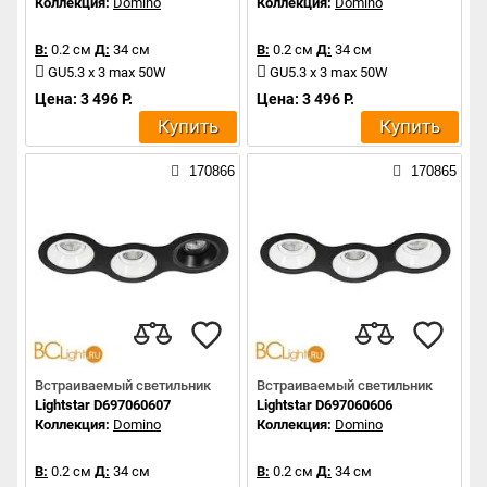
Коллекция:
Domino
Коллекция:
Domino
В:
0.2 см
Д:
34 см
В:
0.2 см
Д:
34 см
GU5.3 x 3 max 50W
GU5.3 x 3 max 50W
Цена: 3 496 Р.
Цена: 3 496 Р.
Купить
Купить
170866
170865
Встраиваемый светильник
Встраиваемый светильник
Lightstar D697060607
Lightstar D697060606
Коллекция:
Domino
Коллекция:
Domino
В:
0.2 см
Д:
34 см
В:
0.2 см
Д:
34 см