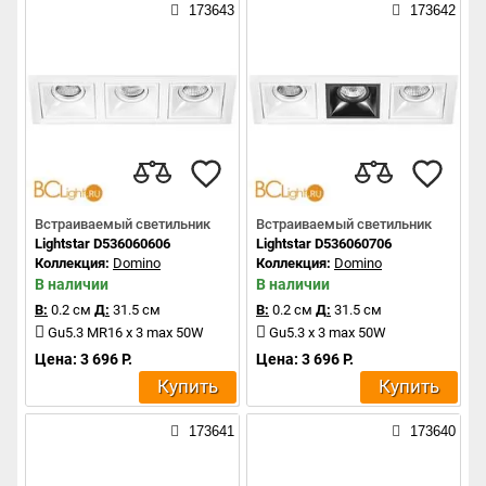
173643
173642
Встраиваемый светильник
Встраиваемый светильник
Lightstar D536060606
Lightstar D536060706
Коллекция:
Domino
Коллекция:
Domino
В наличии
В наличии
В:
0.2 см
Д:
31.5 см
В:
0.2 см
Д:
31.5 см
Gu5.3 MR16 x 3 max 50W
Gu5.3 x 3 max 50W
Цена: 3 696 Р.
Цена: 3 696 Р.
Купить
Купить
173641
173640