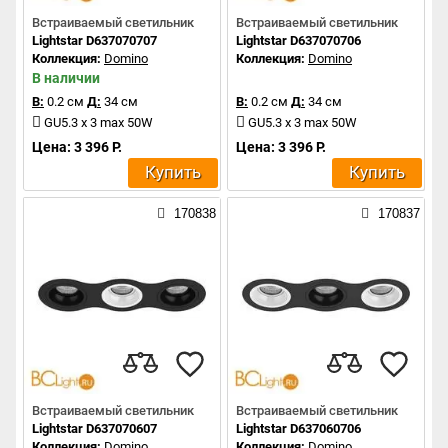
Встраиваемый светильник
Встраиваемый светильник
Lightstar D637070707
Lightstar D637070706
Коллекция:
Domino
Коллекция:
Domino
В наличии
В:
0.2 см
Д:
34 см
В:
0.2 см
Д:
34 см
GU5.3 x 3 max 50W
GU5.3 x 3 max 50W
Цена: 3 396 Р.
Цена: 3 396 Р.
Купить
Купить
170838
170837
Встраиваемый светильник
Встраиваемый светильник
Lightstar D637070607
Lightstar D637060706
Коллекция:
Domino
Коллекция:
Domino