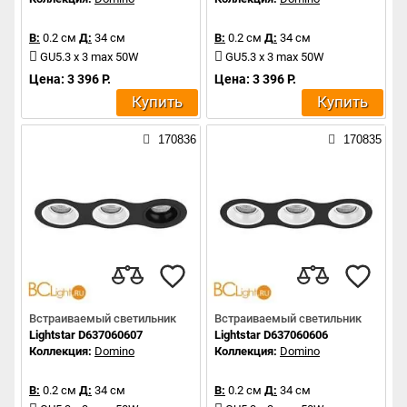
В:
0.2 см
Д:
34 см
В:
0.2 см
Д:
34 см
GU5.3 x 3 max 50W
GU5.3 x 3 max 50W
Цена: 3 396 Р.
Цена: 3 396 Р.
Купить
Купить
170836
170835
Встраиваемый светильник
Встраиваемый светильник
Lightstar D637060607
Lightstar D637060606
Коллекция:
Domino
Коллекция:
Domino
В:
0.2 см
Д:
34 см
В:
0.2 см
Д:
34 см