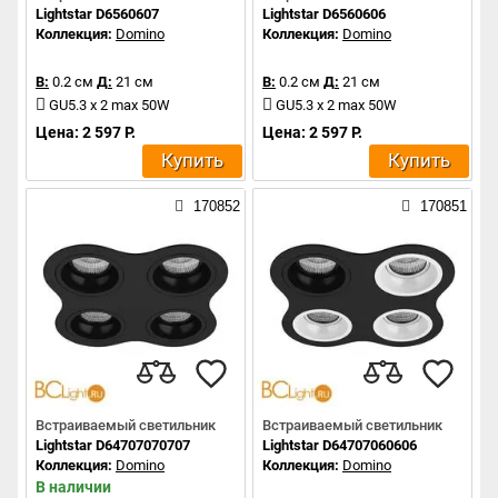
Lightstar D6560607
Lightstar D6560606
Коллекция:
Domino
Коллекция:
Domino
В:
0.2 см
Д:
21 см
В:
0.2 см
Д:
21 см
GU5.3 x 2 max 50W
GU5.3 x 2 max 50W
Цена: 2 597 Р.
Цена: 2 597 Р.
Купить
Купить
170852
170851
Встраиваемый светильник
Встраиваемый светильник
Lightstar D64707070707
Lightstar D64707060606
Коллекция:
Domino
Коллекция:
Domino
В наличии