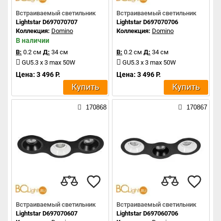
Встраиваемый светильник
Встраиваемый светильник
Lightstar D697070707
Lightstar D697070706
Коллекция:
Domino
Коллекция:
Domino
В наличии
В:
0.2 см
Д:
34 см
В:
0.2 см
Д:
34 см
GU5.3 x 3 max 50W
GU5.3 x 3 max 50W
Цена: 3 496 Р.
Цена: 3 496 Р.
Купить
Купить
170868
170867
Встраиваемый светильник
Встраиваемый светильник
Lightstar D697070607
Lightstar D697060706