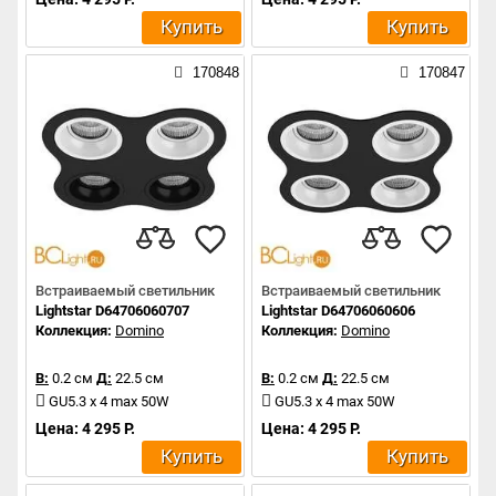
Купить
Купить
170848
170847
Встраиваемый светильник
Встраиваемый светильник
Lightstar D64706060707
Lightstar D64706060606
Коллекция:
Domino
Коллекция:
Domino
В:
0.2 см
Д:
22.5 см
В:
0.2 см
Д:
22.5 см
GU5.3 x 4 max 50W
GU5.3 x 4 max 50W
Цена: 4 295 Р.
Цена: 4 295 Р.
Купить
Купить