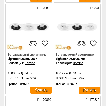
170832
170831
Встраиваемый светильник
Встраиваемый светильник
Lightstar D636070607
Lightstar D636060706
Коллекция:
Domino
Коллекция:
Domino
В:
0.2 см
Д:
34 см
В:
0.2 см
Д:
34 см
GU5.3 x 3 max 50W
GU5.3 x 3 max 50W
Цена: 3 396 Р.
Цена: 3 396 Р.
Купить
Купить
170830
170829