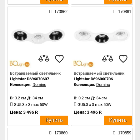
170862
170861
Встраиваемый светильник
Встраиваемый светильник
Lightstar D696070607
Lightstar D696060706
Коллекция:
Domino
Коллекция:
Domino
В:
0.2 см
Д:
34 см
В:
0.2 см
Д:
34 см
GU5.3 x 3 max 50W
GU5.3 x 3 max 50W
Цена: 3 496 Р.
Цена: 3 496 Р.
Купить
Купить
170860
170859