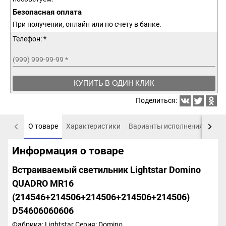
Безопасная оплата
При получении, онлайн или по счету в банке.
Телефон: *
(999) 999-99-99
*
КУПИТЬ В ОДИН КЛИК
Поделиться:
О товаре
Характеристики
Варианты исполнения
Пох
Информация о товаре
Встраиваемый светильник Lightstar Domino
QUADRO МR16
(214546+214506+214506+214506+214506)
D54606060606
Фабрика: Lightstar
Серия: Domino