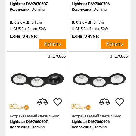
Lightstar D697070607
Lightstar D697060706
Коллекция:
Domino
Коллекция:
Domino
В:
0.2 см
Д:
34 см
В:
0.2 см
Д:
34 см
GU5.3 x 3 max 50W
GU5.3 x 3 max 50W
Цена: 3 496 Р.
Цена: 3 496 Р.
Купить
Купить
170866
170865
Встраиваемый светильник
Встраиваемый светильник
Lightstar D697060607
Lightstar D697060606
Коллекция:
Domino
Коллекция:
Domino