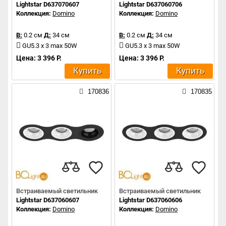
Lightstar D637070607
Lightstar D637060706
Коллекция:
Domino
Коллекция:
Domino
В:
0.2 см
Д:
34 см
В:
0.2 см
Д:
34 см
GU5.3 x 3 max 50W
GU5.3 x 3 max 50W
Цена: 3 396 Р.
Цена: 3 396 Р.
Купить
Купить
170836
170835
Встраиваемый светильник
Встраиваемый светильник
Lightstar D637060607
Lightstar D637060606
Коллекция:
Domino
Коллекция:
Domino