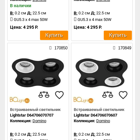
В наличии
В:
0.2 см
Д:
22.5 см
В:
0.2 см
Д:
22.5 см
GU5.3 x 4 max 50W
GU5.3 x 4 max 50W
Цена: 4 295 Р.
Цена: 4 295 Р.
Купить
Купить
170850
170849
Встраиваемый светильник
Встраиваемый светильник
Lightstar D64706070707
Lightstar D64706070607
Коллекция:
Domino
Коллекция:
Domino
В:
0.2 см
Д:
22.5 см
В:
0.2 см
Д:
22.5 см