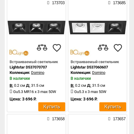
173703
173685
Встраиваемый светильник
Встраиваемый светильник
Lightstar D537070707
Lightstar D537060607
Коллекция:
Domino
Коллекция:
Domino
В наличии
В наличии
В:
0.2 см
Д:
31.5 см
В:
0.2 см
Д:
31.5 см
Gu5.3 MR16 x 3 max 50W
Gu5.3 x 3 max 50W
Цена: 3 696 Р.
Цена: 3 696 Р.
Купить
Купить
173658
173657