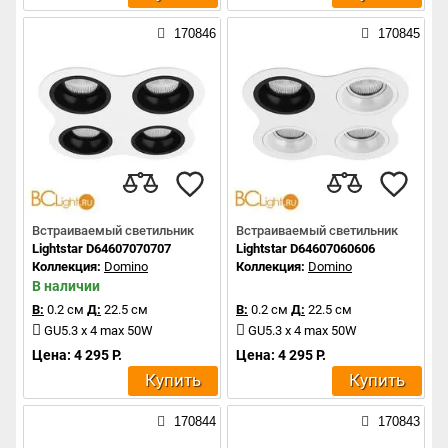
170846
170845
Встраиваемый светильник
Встраиваемый светильник
Lightstar D64607070707
Lightstar D64607060606
Коллекция:
Domino
Коллекция:
Domino
В наличии
В:
0.2 см
Д:
22.5 см
В:
0.2 см
Д:
22.5 см
GU5.3 x 4 max 50W
GU5.3 x 4 max 50W
Цена: 4 295 Р.
Цена: 4 295 Р.
Купить
Купить
170844
170843