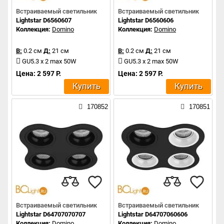
Встраиваемый светильник
Встраиваемый светильник
Lightstar D6560607
Lightstar D6560606
Коллекция:
Domino
Коллекция:
Domino
В:
0.2 см
Д:
21 см
В:
0.2 см
Д:
21 см
GU5.3 x 2 max 50W
GU5.3 x 2 max 50W
Цена: 2 597 Р.
Цена: 2 597 Р.
Купить
Купить
170852
170851
Встраиваемый светильник
Встраиваемый светильник
Lightstar D64707070707
Lightstar D64707060606
Коллекция:
Domino
Коллекция:
Domino