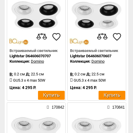
Встраиваемый светильник
Встраиваемый светильник
Lightstar D64606070707
Lightstar D64606070607
Коллекция:
Domino
Коллекция:
Domino
В:
0.2 см
Д:
22.5 см
В:
0.2 см
Д:
22.5 см
GU5.3 x 4 max 50W
GU5.3 x 4 max 50W
Цена: 4 295 Р.
Цена: 4 295 Р.
Купить
Купить
170842
170841