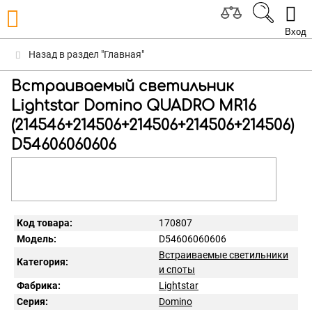
Вход
Назад в раздел "Главная"
Встраиваемый светильник
Lightstar Domino QUADRO МR16
(214546+214506+214506+214506+214506)
D54606060606
Код товара:
170807
Модель:
D54606060606
Встраиваемые светильники
Категория:
и споты
Фабрика:
Lightstar
Серия:
Domino