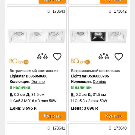
173643
173642
Встраиваемый светильник
Встраиваемый светильник
Lightstar D536060606
Lightstar D536060706
Коллекция:
Domino
Коллекция:
Domino
В наличии
В наличии
В:
0.2 см
Д:
31.5 см
В:
0.2 см
Д:
31.5 см
Gu5.3 MR16 x 3 max 50W
Gu5.3 x 3 max 50W
Цена: 3 696 Р.
Цена: 3 696 Р.
Купить
Купить
173641
173640