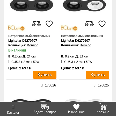
Встраиваемый светильник
Встраиваемый светильник
Lightstar D6270707
Lightstar D6270607
Коллекция:
Domino
Коллекция:
Domino
В наличии
В:
0.2 см
Д:
21 см
В:
0.2 см
Д:
21 см
GU5.3 x 2 max 50W
GU5.3 x 2 max 50W
Цена: 2 697 Р.
Цена: 2 697 Р.
Купить
Купить
170826
170825
Задать вопрос
Избранное
Корзина
Каталог