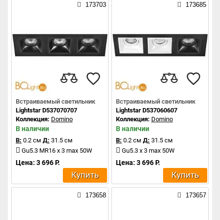
173703
173685
Встраиваемый светильник
Встраиваемый светильник
Lightstar D537070707
Lightstar D537060607
Коллекция:
Domino
Коллекция:
Domino
В наличии
В наличии
В:
0.2 см
Д:
31.5 см
В:
0.2 см
Д:
31.5 см
Gu5.3 MR16 x 3 max 50W
Gu5.3 x 3 max 50W
Цена: 3 696 Р.
Цена: 3 696 Р.
Купить
Купить
173658
173657