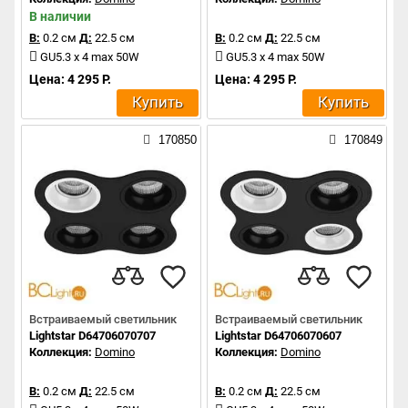
В наличии
В:
0.2 см
Д:
22.5 см
В:
0.2 см
Д:
22.5 см
GU5.3 x 4 max 50W
GU5.3 x 4 max 50W
Цена: 4 295 Р.
Цена: 4 295 Р.
Купить
Купить
170850
170849
Встраиваемый светильник
Встраиваемый светильник
Lightstar D64706070707
Lightstar D64706070607
Коллекция:
Domino
Коллекция:
Domino
В:
0.2 см
Д:
22.5 см
В:
0.2 см
Д:
22.5 см