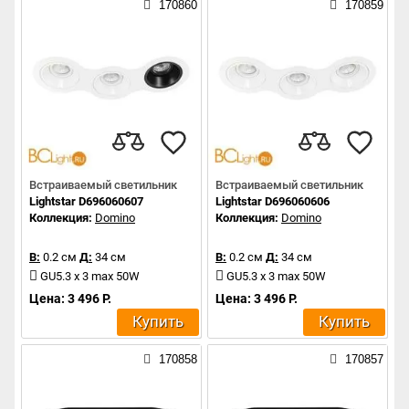
170860
170859
Встраиваемый светильник
Встраиваемый светильник
Lightstar D696060607
Lightstar D696060606
Коллекция:
Domino
Коллекция:
Domino
В:
0.2 см
Д:
34 см
В:
0.2 см
Д:
34 см
GU5.3 x 3 max 50W
GU5.3 x 3 max 50W
Цена: 3 496 Р.
Цена: 3 496 Р.
Купить
Купить
170858
170857