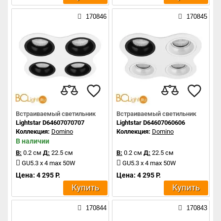
170846
170845
Встраиваемый светильник
Встраиваемый светильник
Lightstar D64607070707
Lightstar D64607060606
Коллекция:
Domino
Коллекция:
Domino
В наличии
В:
0.2 см
Д:
22.5 см
В:
0.2 см
Д:
22.5 см
GU5.3 x 4 max 50W
GU5.3 x 4 max 50W
Цена: 4 295 Р.
Цена: 4 295 Р.
Купить
Купить
170844
170843