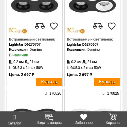
Встраиваемый светильник
Встраиваемый светильник
Lightstar D6270707
Lightstar D6270607
Коллекция:
Domino
Коллекция:
Domino
В наличии
В:
0.2 см
Д:
21 см
В:
0.2 см
Д:
21 см
GU5.3 x 2 max 50W
GU5.3 x 2 max 50W
Цена: 2 697 Р.
Цена: 2 697 Р.
Купить
Купить
170826
170825
Задать вопрос
Избранное
Корзина
Каталог