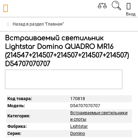
Вход
Назад в раздел "Главная"
Встраиваемый светильник
Lightstar Domino QUADRO МR16
(214547+214507+214507+214507+214507)
D54707070707
Код товара:
170818
Модель:
D54707070707
Встраиваемые светильники
Категория:
и споты
Фабрика:
Lightstar
Серия:
Domino