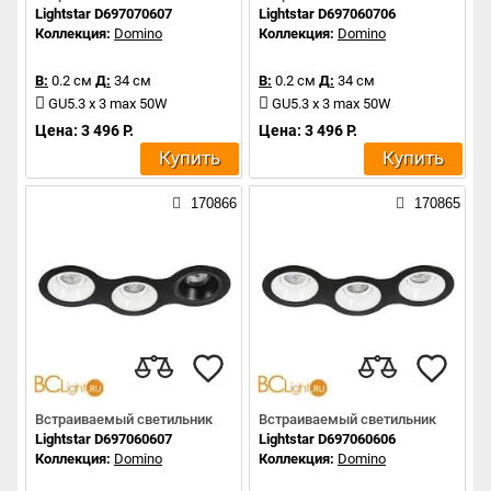
Lightstar D697070607
Lightstar D697060706
Коллекция:
Domino
Коллекция:
Domino
В:
0.2 см
Д:
34 см
В:
0.2 см
Д:
34 см
GU5.3 x 3 max 50W
GU5.3 x 3 max 50W
Цена: 3 496 Р.
Цена: 3 496 Р.
Купить
Купить
170866
170865
Встраиваемый светильник
Встраиваемый светильник
Lightstar D697060607
Lightstar D697060606
Коллекция:
Domino
Коллекция:
Domino