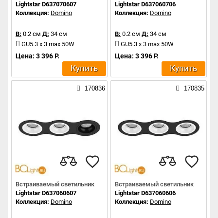
Lightstar D637070607
Lightstar D637060706
Коллекция:
Domino
Коллекция:
Domino
В:
0.2 см
Д:
34 см
В:
0.2 см
Д:
34 см
GU5.3 x 3 max 50W
GU5.3 x 3 max 50W
Цена: 3 396 Р.
Цена: 3 396 Р.
Купить
Купить
170836
170835
Встраиваемый светильник
Встраиваемый светильник
Lightstar D637060607
Lightstar D637060606
Коллекция:
Domino
Коллекция:
Domino