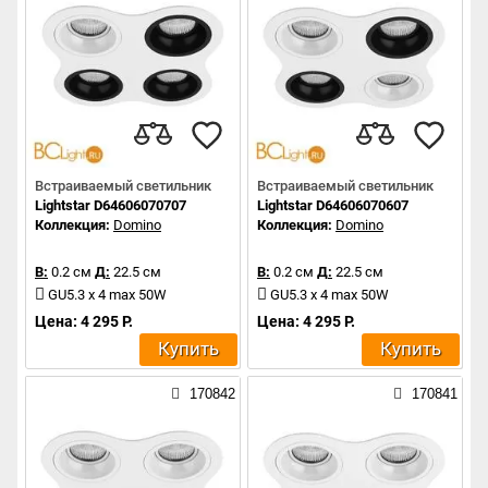
Встраиваемый светильник
Встраиваемый светильник
Lightstar D64606070707
Lightstar D64606070607
Коллекция:
Domino
Коллекция:
Domino
В:
0.2 см
Д:
22.5 см
В:
0.2 см
Д:
22.5 см
GU5.3 x 4 max 50W
GU5.3 x 4 max 50W
Цена: 4 295 Р.
Цена: 4 295 Р.
Купить
Купить
170842
170841