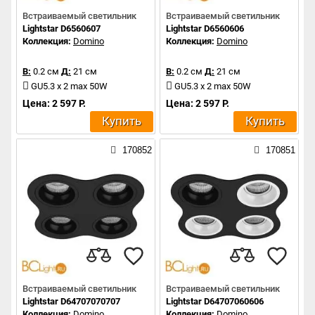
Встраиваемый светильник
Встраиваемый светильник
Lightstar D6560607
Lightstar D6560606
Коллекция:
Domino
Коллекция:
Domino
В:
0.2 см
Д:
21 см
В:
0.2 см
Д:
21 см
GU5.3 x 2 max 50W
GU5.3 x 2 max 50W
Цена: 2 597 Р.
Цена: 2 597 Р.
Купить
Купить
170852
170851
Встраиваемый светильник
Встраиваемый светильник
Lightstar D64707070707
Lightstar D64707060606
Коллекция:
Domino
Коллекция:
Domino