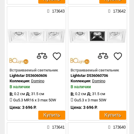
173643
173642
Встраиваемый светильник
Встраиваемый светильник
Lightstar D536060606
Lightstar D536060706
Коллекция:
Domino
Коллекция:
Domino
В наличии
В наличии
В:
0.2 см
Д:
31.5 см
В:
0.2 см
Д:
31.5 см
Gu5.3 MR16 x 3 max 50W
Gu5.3 x 3 max 50W
Цена: 3 696 Р.
Цена: 3 696 Р.
Купить
Купить
173641
173640