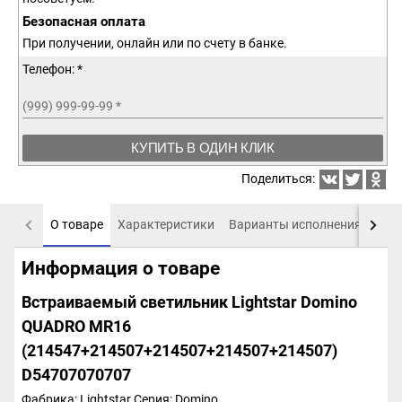
Безопасная оплата
При получении, онлайн или по счету в банке.
Телефон: *
(999) 999-99-99
*
КУПИТЬ В ОДИН КЛИК
Поделиться:
О товаре
Характеристики
Варианты исполнения
Пох
Информация о товаре
Встраиваемый светильник Lightstar Domino
QUADRO МR16
(214547+214507+214507+214507+214507)
D54707070707
Фабрика: Lightstar
Серия: Domino