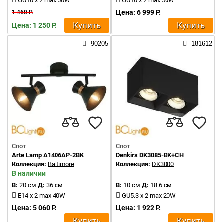
GU10 x 2 max 50W
GU10 x 2 max 50W
Цена: 6 999 Р.
1 460 Р.
Купить
Купить
Цена: 1 250 Р.
90205
181612
Спот
Спот
Arte Lamp A1406AP-2BK
Denkirs DK3085-BK+CH
Коллекция:
Baltimore
Коллекция:
DK3000
В наличии
В:
20 см
Д:
36 см
В:
10 см
Д:
18.6 см
E14 x 2 max 40W
GU5.3 x 2 max 20W
Цена: 5 060 Р.
Цена: 1 922 Р.
Купить
Купить