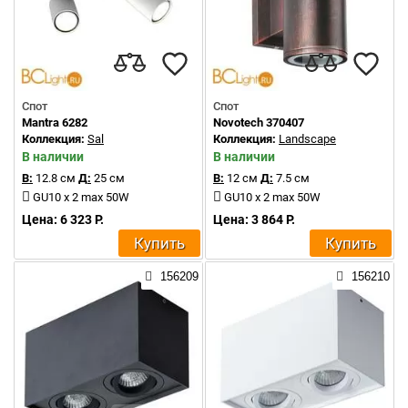
Спот
Спот
Mantra 6282
Novotech 370407
Коллекция:
Sal
Коллекция:
Landscape
В наличии
В наличии
В:
12.8 см
Д:
25 см
В:
12 см
Д:
7.5 см
GU10 x 2 max 50W
GU10 x 2 max 50W
Цена: 6 323 Р.
Цена: 3 864 Р.
Купить
Купить
156209
156210