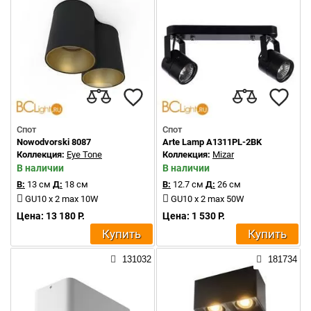
Спот
Спот
Nowodvorski 8087
Arte Lamp A1311PL-2BK
Коллекция:
Eye Tone
Коллекция:
Mizar
В наличии
В наличии
В:
13 см
Д:
18 см
В:
12.7 см
Д:
26 см
GU10 x 2 max 10W
GU10 x 2 max 50W
Цена: 13 180 Р.
Цена: 1 530 Р.
Купить
Купить
131032
181734