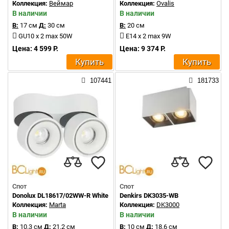
Коллекция:
Веймар
Коллекция:
Ovalis
В наличии
В наличии
В:
17 см
Д:
30 см
В:
20 см
GU10 x 2 max 50W
E14 x 2 max 9W
Цена: 4 599 Р.
Цена: 9 374 Р.
Купить
Купить
107441
181733
Спот
Спот
Donolux DL18617/02WW-R White DIM
Denkirs DK3035-WB
Коллекция:
Marta
Коллекция:
DK3000
В наличии
В наличии
В:
10.3 см
Д:
21.2 см
В:
10 см
Д:
18.6 см