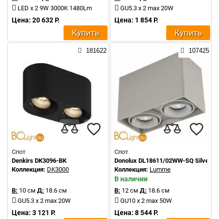
LED x 2 9W 3000K 1480Lm
GU5.3 x 2 max 20W
Цена: 20 632 Р.
Цена: 1 854 Р.
Купить
Купить
181622
107425
Спот
Спот
Denkirs DK3096-BK
Donolux DL18611/02WW-SQ Silver G
Коллекция:
DK3000
Коллекция:
Lumme
В наличии
В:
10 см
Д:
18.6 см
В:
12 см
Д:
18.6 см
GU5.3 x 2 max 20W
GU10 x 2 max 50W
Цена: 3 121 Р.
Цена: 8 544 Р.