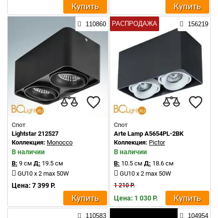
Купить
Купить
РАСПРОДАЖА
110860
156219
Спот
Спот
Lightstar 212527
Arte Lamp A5654PL-2BK
Коллекция:
Monocco
Коллекция:
Pictor
В наличии
В наличии
В:
9 см
Д:
19.5 см
В:
10.5 см
Д:
18.6 см
GU10 x 2 max 50W
GU10 x 2 max 50W
Цена: 7 399 Р.
1 210 Р.
Купить
Купить
Цена: 1 030 Р.
110583
104954