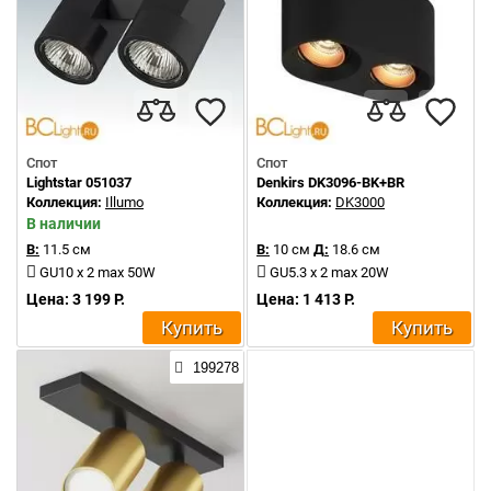
Спот
Спот
Lightstar 051037
Denkirs DK3096-BK+BR
Коллекция:
Illumo
Коллекция:
DK3000
В наличии
В:
11.5 см
В:
10 см
Д:
18.6 см
GU10 x 2 max 50W
GU5.3 x 2 max 20W
Цена: 3 199 Р.
Цена: 1 413 Р.
Купить
Купить
199278