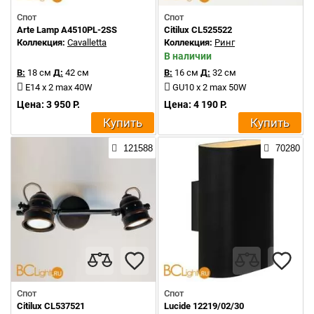
Спот
Спот
Arte Lamp A4510PL-2SS
Citilux CL525522
Коллекция:
Cavalletta
Коллекция:
Ринг
В наличии
В:
18 см
Д:
42 см
В:
16 см
Д:
32 см
E14 x 2 max 40W
GU10 x 2 max 50W
Цена: 3 950 Р.
Цена: 4 190 Р.
Купить
Купить
121588
70280
Спот
Спот
Citilux CL537521
Lucide 12219/02/30