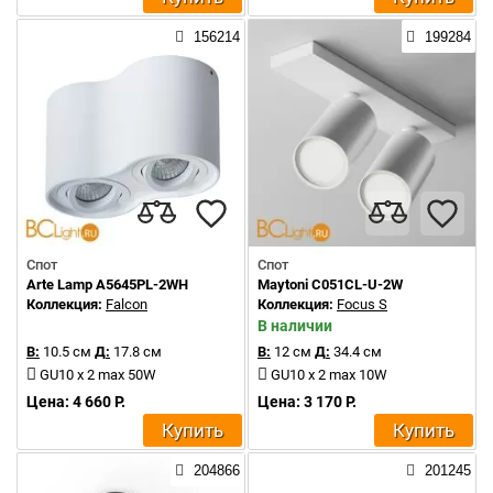
156214
199284
Спот
Спот
Arte Lamp A5645PL-2WH
Maytoni C051CL-U-2W
Коллекция:
Falcon
Коллекция:
Focus S
В наличии
В:
10.5 см
Д:
17.8 см
В:
12 см
Д:
34.4 см
GU10 x 2 max 50W
GU10 x 2 max 10W
Цена: 4 660 Р.
Цена: 3 170 Р.
Купить
Купить
204866
201245