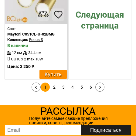
Следующая
страница
Спот
Maytoni C051CL-U-02BMG
Коллекция:
Focus S
В наличии
В:
12 см
Д:
34.4 см
GU10 x 2 max 10W
Цена: 3 250 Р.
Купить
1
2
3
4
5
6
РАССЫЛКА
Получайте самые свежие предложения
новинки, советы, рекомендации