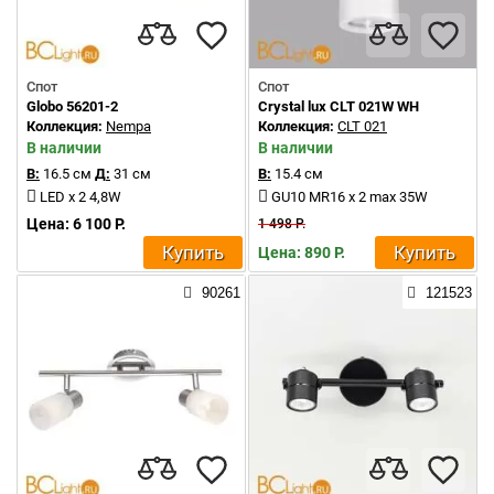
Спот
Спот
Globo 56201-2
Crystal lux CLT 021W WH
Коллекция:
Nempa
Коллекция:
CLT 021
В наличии
В наличии
В:
16.5 см
Д:
31 см
В:
15.4 см
LED x 2 4,8W
GU10 MR16 x 2 max 35W
Цена: 6 100 Р.
1 498 Р.
Купить
Купить
Цена: 890 Р.
90261
121523