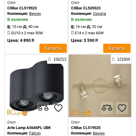
Спот
Спот
Citilux CL519523
Citilux CL520523
Коллекция:
Винон
Коллекция:
Соната
В наличии
В наличии
В:
15 см
Д:
40 см
В:
16 см
Д:
32 см
GU10 x 2 max 50W
E14 x 2 max 60W
Цена: 4 890 Р.
Цена: 5 590 Р.
Купить
Купить
156213
121604
Спот
Спот
Arte Lamp A5645PL-2BK
Citilux CL519525
Коллекция:
Falcon
Коллекция:
Винон