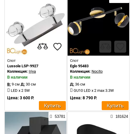
Спот
Спот
Lussole LSP-9927
Eglo 95483
Коллекция:
Iriya
Коллекция:
Nocito
В наличии
В наличии
В:
9 см
Д:
30 см
Д:
36 см
LED x 2 5W
GU10 LED x 2 max 3.3W
Цена: 3 600 Р.
Цена: 8 790 Р.
Купить
Купить
53781
181624