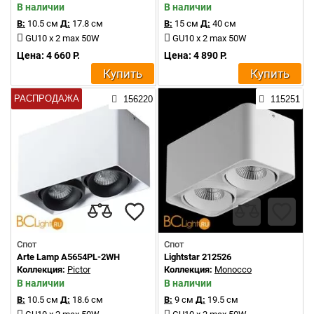
В наличии
В наличии
В:
10.5 см
Д:
17.8 см
В:
15 см
Д:
40 см
GU10 x 2 max 50W
GU10 x 2 max 50W
Цена: 4 660 Р.
Цена: 4 890 Р.
Купить
Купить
РАСПРОДАЖА
156220
115251
Спот
Спот
Arte Lamp A5654PL-2WH
Lightstar 212526
Коллекция:
Pictor
Коллекция:
Monocco
В наличии
В наличии
В:
10.5 см
Д:
18.6 см
В:
9 см
Д:
19.5 см