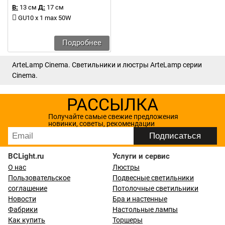
В:
13 см
Д:
17 см
GU10 x 1 max 50W
Подробнее
ArteLamp Cinema. Светильники и люстры ArteLamp серии
Cinema.
РАССЫЛКА
Получайте самые свежие предложения
новинки, советы, рекомендации
BCLight.ru
Услуги и сервис
О нас
Люстры
Пользовательское
Подвесные светильники
соглашение
Потолочные светильники
Новости
Бра и настенные
Фабрики
Настольные лампы
Как купить
Торшеры