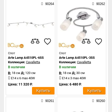
90264
90262
Спот
Спот
Arte Lamp A4510PL-6SS
Arte Lamp A4510PL-3SS
Коллекция:
Cavalletta
Коллекция:
Cavalletta
В наличии
В наличии
В:
18 см
Д:
120 см
В:
18 см
Д:
30 см
E14 x 6 max 40W
E14 x 3 max 40W
Цена: 11 320 Р.
Цена: 6 480 Р.
Купить
Купить
90261
90260