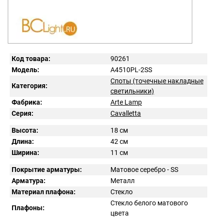
Код товара:
90261
Модель:
A4510PL-2SS
Споты (точечные накладные
Категория:
светильники)
Фабрика:
Arte Lamp
Серия:
Cavalletta
Высота:
18 см
Длина:
42 см
Ширина:
11 см
Покрытие арматуры:
Матовое серебро - SS
Арматура:
Металл
Материал плафона:
Стекло
Стекло белого матового
Плафоны:
цвета