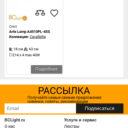
Спот
Arte Lamp A4510PL-4SS
Коллекция:
Cavalletta
В:
18 см
Д:
63 см
E14 x 4 max 40W
Подробнее
РАССЫЛКА
Получайте самые свежие предложения
новинки, советы, рекомендации
BCLight.ru
Услуги и сервис
О нас
Люстры