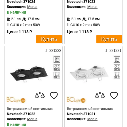
Novotech 371024
Novotech 371023
Коллекция:
Morus
Коллекция:
Morus
В наличии
В:
2.1 см
Д:
17.5 см
В:
2.1 см
Д:
17.5 см
GU10 x 2 max 50W
GU10 x 2 max 50W
Цена: 1 113 Р.
Цена: 1 113 Р.
Купить
Купить
221322
221321
Встраиваемый светильник
Встраиваемый светильник
Novotech 371022
Novotech 371021
Коллекция:
Morus
Коллекция:
Morus
В наличии