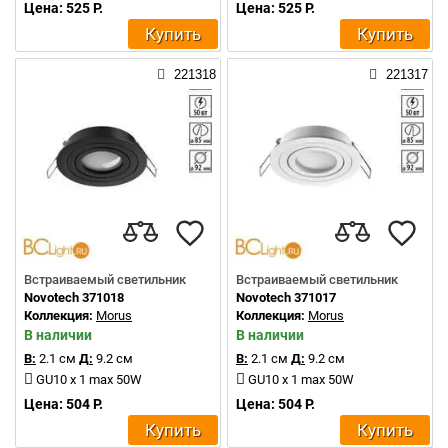
Цена: 525 Р.
Цена: 525 Р.
Купить
Купить
221318
221317
Встраиваемый светильник
Встраиваемый светильник
Novotech 371018
Novotech 371017
Коллекция:
Morus
Коллекция:
Morus
В наличии
В наличии
В:
2.1 см
Д:
9.2 см
В:
2.1 см
Д:
9.2 см
GU10 x 1 max 50W
GU10 x 1 max 50W
Цена: 504 Р.
Цена: 504 Р.
Купить
Купить