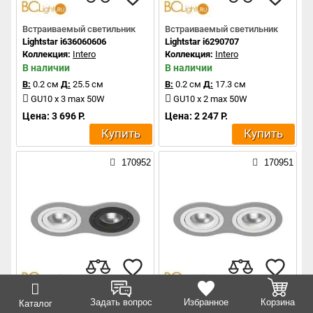
Встраиваемый светильник
Встраиваемый светильник
Lightstar i636060606
Lightstar i6290707
Коллекция:
Intero
Коллекция:
Intero
В наличии
В наличии
В:
0.2 см
Д:
25.5 см
В:
0.2 см
Д:
17.3 см
GU10 x 3 max 50W
GU10 x 2 max 50W
Цена: 3 696 Р.
Цена: 2 247 Р.
Купить
Купить
170952
170951
Встраиваемый светильник
Встраиваемый светильник
Задать вопрос
Избранное
Корзина
Каталог
Lightstar i6290607
Lightstar i6290606