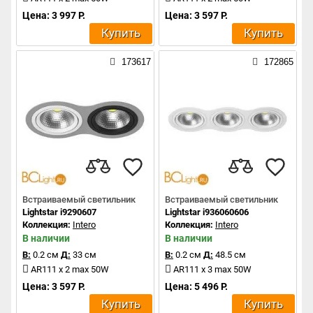
Цена: 3 997 Р.
Цена: 3 597 Р.
Купить
Купить
173617
172865
Встраиваемый светильник
Встраиваемый светильник
Lightstar i9290607
Lightstar i936060606
Коллекция:
Intero
Коллекция:
Intero
В наличии
В наличии
В:
0.2 см
Д:
33 см
В:
0.2 см
Д:
48.5 см
AR111 x 2 max 50W
AR111 x 3 max 50W
Цена: 3 597 Р.
Цена: 5 496 Р.
Купить
Купить