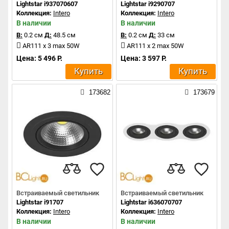
Lightstar i937070607
Lightstar i9290707
Коллекция:
Intero
Коллекция:
Intero
В наличии
В наличии
В:
0.2 см
Д:
48.5 см
В:
0.2 см
Д:
33 см
AR111 x 3 max 50W
AR111 x 2 max 50W
Цена: 5 496 Р.
Цена: 3 597 Р.
Купить
Купить
173682
173679
Встраиваемый светильник
Встраиваемый светильник
Lightstar i91707
Lightstar i636070707
Коллекция:
Intero
Коллекция:
Intero
В наличии
В наличии