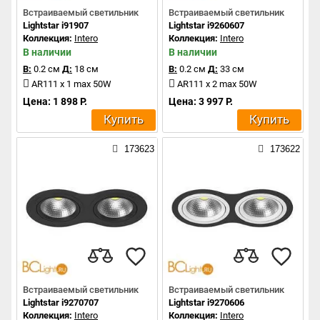
Встраиваемый светильник
Встраиваемый светильник
Lightstar i91907
Lightstar i9260607
Коллекция:
Intero
Коллекция:
Intero
В наличии
В наличии
В:
0.2 см
Д:
18 см
В:
0.2 см
Д:
33 см
AR111 x 1 max 50W
AR111 x 2 max 50W
Цена: 1 898 Р.
Цена: 3 997 Р.
Купить
Купить
173623
173622
Встраиваемый светильник
Встраиваемый светильник
Lightstar i9270707
Lightstar i9270606
Коллекция:
Intero
Коллекция:
Intero