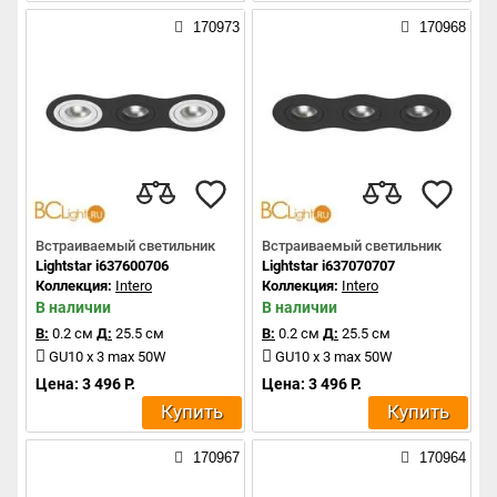
170973
170968
Встраиваемый светильник
Встраиваемый светильник
Lightstar i637600706
Lightstar i637070707
Коллекция:
Intero
Коллекция:
Intero
В наличии
В наличии
В:
0.2 см
Д:
25.5 см
В:
0.2 см
Д:
25.5 см
GU10 x 3 max 50W
GU10 x 3 max 50W
Цена: 3 496 Р.
Цена: 3 496 Р.
Купить
Купить
170967
170964