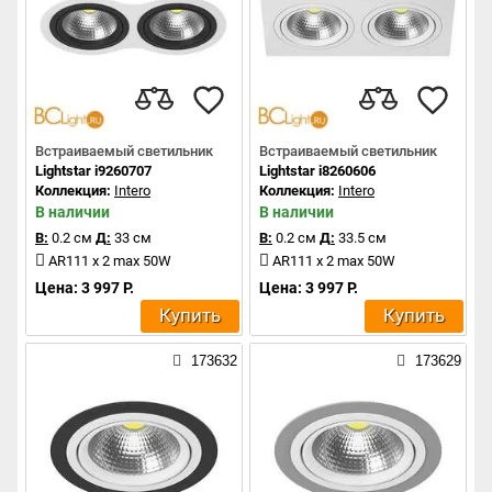
Встраиваемый светильник
Встраиваемый светильник
Lightstar i9260707
Lightstar i8260606
Коллекция:
Intero
Коллекция:
Intero
В наличии
В наличии
В:
0.2 см
Д:
33 см
В:
0.2 см
Д:
33.5 см
AR111 x 2 max 50W
AR111 x 2 max 50W
Цена: 3 997 Р.
Цена: 3 997 Р.
Купить
Купить
173632
173629