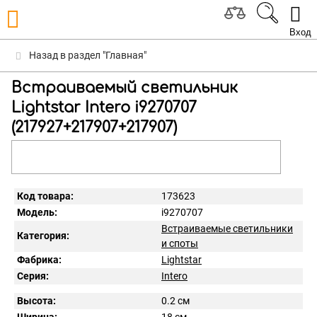
Вход
Назад в раздел "Главная"
Встраиваемый светильник
Lightstar Intero i9270707
(217927+217907+217907)
Код товара:
173623
Модель:
i9270707
Встраиваемые светильники
Категория:
и споты
Фабрика:
Lightstar
Серия:
Intero
Высота:
0.2 см