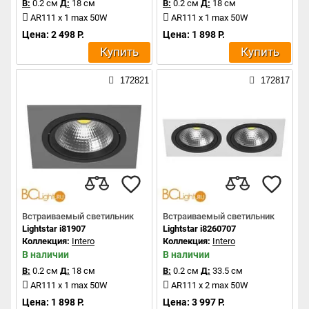
В:
0.2 см
Д:
18 см
В:
0.2 см
Д:
18 см
AR111 x 1 max 50W
AR111 x 1 max 50W
Цена: 2 498 Р.
Цена: 1 898 Р.
Купить
Купить
172821
172817
Встраиваемый светильник
Встраиваемый светильник
Lightstar i81907
Lightstar i8260707
Коллекция:
Intero
Коллекция:
Intero
В наличии
В наличии
В:
0.2 см
Д:
18 см
В:
0.2 см
Д:
33.5 см
AR111 x 1 max 50W
AR111 x 2 max 50W
Цена: 1 898 Р.
Цена: 3 997 Р.