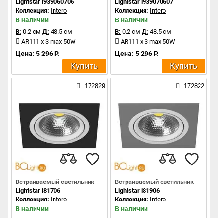
Lightstar i939060706
Lightstar i939070607
Коллекция:
Intero
Коллекция:
Intero
В наличии
В наличии
В:
0.2 см
Д:
48.5 см
В:
0.2 см
Д:
48.5 см
AR111 x 3 max 50W
AR111 x 3 max 50W
Цена: 5 296 Р.
Цена: 5 296 Р.
Купить
Купить
172829
172822
Встраиваемый светильник
Встраиваемый светильник
Lightstar i81706
Lightstar i81906
Коллекция:
Intero
Коллекция:
Intero
В наличии
В наличии