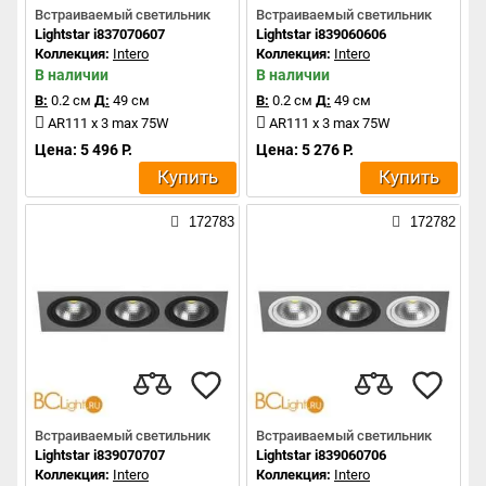
Встраиваемый светильник
Встраиваемый светильник
Lightstar i837070607
Lightstar i839060606
Коллекция:
Intero
Коллекция:
Intero
В наличии
В наличии
В:
0.2 см
Д:
49 см
В:
0.2 см
Д:
49 см
AR111 x 3 max 75W
AR111 x 3 max 75W
Цена: 5 496 Р.
Цена: 5 276 Р.
Купить
Купить
172783
172782
Встраиваемый светильник
Встраиваемый светильник
Lightstar i839070707
Lightstar i839060706
Коллекция:
Intero
Коллекция:
Intero