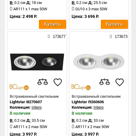
В:
0.2 см
Д:
18 см
В:
0.2 см
Д:
25.5 см
AR111 x 1 max 50W
GU10 x 3 max 50W
Цена: 2 498 Р.
Цена: 3 696 Р.
Купить
Купить
173677
173673
Встраиваемый светильник
Встраиваемый светильник
Lightstar i8270607
Lightstar i9260606
Коллекция:
Intero
Коллекция:
Intero
В наличии
В наличии
В:
0.2 см
Д:
33.5 см
В:
0.2 см
Д:
33 см
AR111 x 2 max 50W
AR111 x 2 max 50W
Цена: 3 997 Р.
Цена: 3 997 Р.