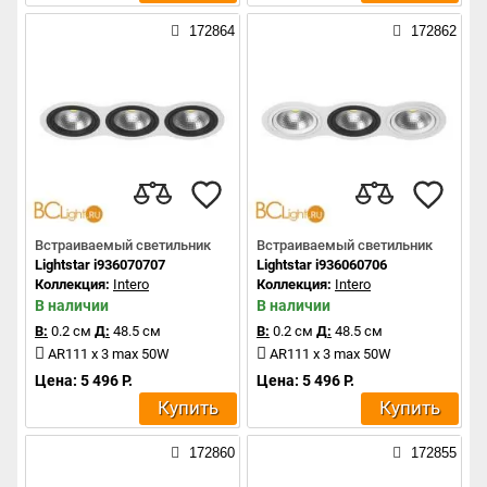
172864
172862
Встраиваемый светильник
Встраиваемый светильник
Lightstar i936070707
Lightstar i936060706
Коллекция:
Intero
Коллекция:
Intero
В наличии
В наличии
В:
0.2 см
Д:
48.5 см
В:
0.2 см
Д:
48.5 см
AR111 x 3 max 50W
AR111 x 3 max 50W
Цена: 5 496 Р.
Цена: 5 496 Р.
Купить
Купить
172860
172855