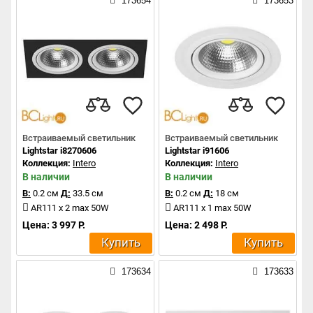
173654
173653
Встраиваемый светильник
Встраиваемый светильник
Lightstar i8270606
Lightstar i91606
Коллекция:
Intero
Коллекция:
Intero
В наличии
В наличии
В:
0.2 см
Д:
33.5 см
В:
0.2 см
Д:
18 см
AR111 x 2 max 50W
AR111 x 1 max 50W
Цена: 3 997 Р.
Цена: 2 498 Р.
Купить
Купить
173634
173633