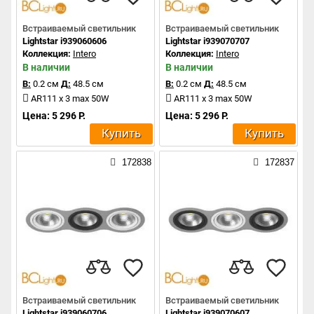
Встраиваемый светильник
Встраиваемый светильник
Lightstar i939060606
Lightstar i939070707
Коллекция:
Intero
Коллекция:
Intero
В наличии
В наличии
В:
0.2 см
Д:
48.5 см
В:
0.2 см
Д:
48.5 см
AR111 x 3 max 50W
AR111 x 3 max 50W
Цена: 5 296 Р.
Цена: 5 296 Р.
Купить
Купить
172838
172837
Встраиваемый светильник
Встраиваемый светильник
Lightstar i939060706
Lightstar i939070607