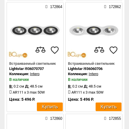
172864
172862
Встраиваемый светильник
Встраиваемый светильник
Lightstar i936070707
Lightstar i936060706
Коллекция:
Intero
Коллекция:
Intero
В наличии
В наличии
В:
0.2 см
Д:
48.5 см
В:
0.2 см
Д:
48.5 см
AR111 x 3 max 50W
AR111 x 3 max 50W
Цена: 5 496 Р.
Цена: 5 496 Р.
Купить
Купить
172860
172855