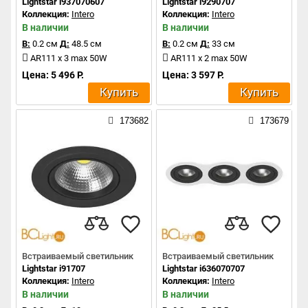
Lightstar i937070607
Lightstar i9290707
Коллекция:
Intero
Коллекция:
Intero
В наличии
В наличии
В:
0.2 см
Д:
48.5 см
В:
0.2 см
Д:
33 см
AR111 x 3 max 50W
AR111 x 2 max 50W
Цена: 5 496 Р.
Цена: 3 597 Р.
Купить
Купить
173682
173679
Встраиваемый светильник
Встраиваемый светильник
Lightstar i91707
Lightstar i636070707
Коллекция:
Intero
Коллекция:
Intero
В наличии
В наличии