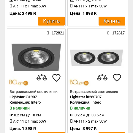
AR111 x 1 max 50W
AR111 x 1 max 50W
Цена: 2 498 Р.
Цена: 1 898 Р.
Купить
Купить
172821
172817
Встраиваемый светильник
Встраиваемый светильник
Lightstar i81907
Lightstar i8260707
Коллекция:
Intero
Коллекция:
Intero
В наличии
В наличии
В:
0.2 см
Д:
18 см
В:
0.2 см
Д:
33.5 см
AR111 x 1 max 50W
AR111 x 2 max 50W
Цена: 1 898 Р.
Цена: 3 997 Р.