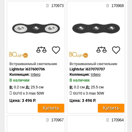
170973
170968
Встраиваемый светильник
Встраиваемый светильник
Lightstar i637600706
Lightstar i637070707
Коллекция:
Intero
Коллекция:
Intero
В наличии
В наличии
В:
0.2 см
Д:
25.5 см
В:
0.2 см
Д:
25.5 см
GU10 x 3 max 50W
GU10 x 3 max 50W
Цена: 3 496 Р.
Цена: 3 496 Р.
Купить
Купить
170967
170964