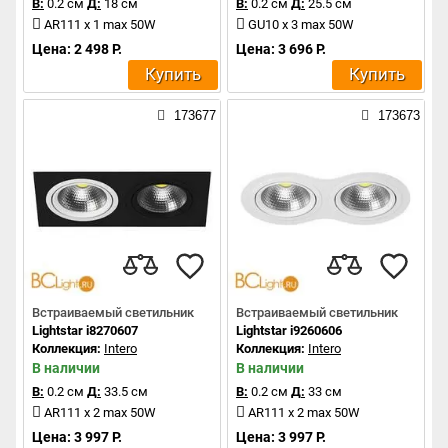
В:
0.2 см
Д:
18 см
В:
0.2 см
Д:
25.5 см
AR111 x 1 max 50W
GU10 x 3 max 50W
Цена: 2 498 Р.
Цена: 3 696 Р.
Купить
Купить
173677
173673
Встраиваемый светильник
Встраиваемый светильник
Lightstar i8270607
Lightstar i9260606
Коллекция:
Intero
Коллекция:
Intero
В наличии
В наличии
В:
0.2 см
Д:
33.5 см
В:
0.2 см
Д:
33 см
AR111 x 2 max 50W
AR111 x 2 max 50W
Цена: 3 997 Р.
Цена: 3 997 Р.