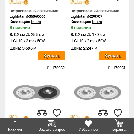
Встраиваемый светильник
Встраиваемый светильник
Lightstar i636060606
Lightstar i6290707
Коллекция:
Intero
Коллекция:
Intero
В наличии
В наличии
В:
0.2 см
Д:
25.5 см
В:
0.2 см
Д:
17.3 см
GU10 x 3 max 50W
GU10 x 2 max 50W
Цена: 3 696 Р.
Цена: 2 247 Р.
Купить
Купить
170952
170951
Встраиваемый светильник
Встраиваемый светильник
Задать вопрос
Избранное
Корзина
Каталог
Lightstar i6290607
Lightstar i6290606