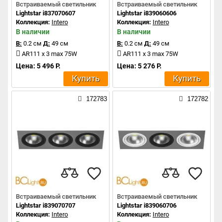
Встраиваемый светильник
Встраиваемый светильник
Lightstar i837070607
Lightstar i839060606
Коллекция:
Intero
Коллекция:
Intero
В наличии
В наличии
В:
0.2 см
Д:
49 см
В:
0.2 см
Д:
49 см
AR111 x 3 max 75W
AR111 x 3 max 75W
Цена: 5 496 Р.
Цена: 5 276 Р.
Купить
Купить
172783
172782
Встраиваемый светильник
Встраиваемый светильник
Lightstar i839070707
Lightstar i839060706
Коллекция:
Intero
Коллекция:
Intero