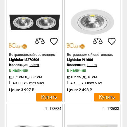
Встраиваемый светильник
Встраиваемый светильник
Lightstar i8270606
Lightstar i91606
Коллекция:
Intero
Коллекция:
Intero
В наличии
В наличии
В:
0.2 см
Д:
33.5 см
В:
0.2 см
Д:
18 см
AR111 x 2 max 50W
AR111 x 1 max 50W
Цена: 3 997 Р.
Цена: 2 498 Р.
Купить
Купить
173634
173633