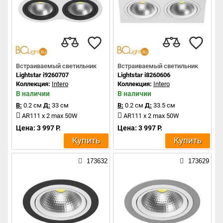
Встраиваемый светильник
Встраиваемый светильник
Lightstar i9260707
Lightstar i8260606
Коллекция:
Intero
Коллекция:
Intero
В наличии
В наличии
В:
0.2 см
Д:
33 см
В:
0.2 см
Д:
33.5 см
AR111 x 2 max 50W
AR111 x 2 max 50W
Цена: 3 997 Р.
Цена: 3 997 Р.
Купить
Купить
173632
173629