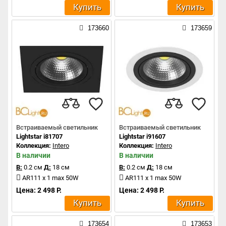
Купить
Купить
173660
173659
Встраиваемый светильник
Встраиваемый светильник
Lightstar i81707
Lightstar i91607
Коллекция:
Intero
Коллекция:
Intero
В наличии
В наличии
В:
0.2 см
Д:
18 см
В:
0.2 см
Д:
18 см
AR111 x 1 max 50W
AR111 x 1 max 50W
Цена: 2 498 Р.
Цена: 2 498 Р.
Купить
Купить
173654
173653