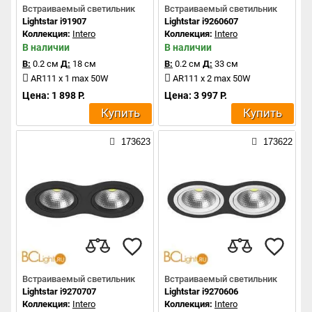
Встраиваемый светильник
Встраиваемый светильник
Lightstar i91907
Lightstar i9260607
Коллекция:
Intero
Коллекция:
Intero
В наличии
В наличии
В:
0.2 см
Д:
18 см
В:
0.2 см
Д:
33 см
AR111 x 1 max 50W
AR111 x 2 max 50W
Цена: 1 898 Р.
Цена: 3 997 Р.
Купить
Купить
173623
173622
Встраиваемый светильник
Встраиваемый светильник
Lightstar i9270707
Lightstar i9270606
Коллекция:
Intero
Коллекция:
Intero