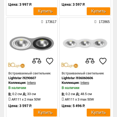
Цена: 3 997 Р.
Цена: 3 597 Р.
Купить
Купить
173617
172865
Встраиваемый светильник
Встраиваемый светильник
Lightstar i9290607
Lightstar i936060606
Коллекция:
Intero
Коллекция:
Intero
В наличии
В наличии
В:
0.2 см
Д:
33 см
В:
0.2 см
Д:
48.5 см
AR111 x 2 max 50W
AR111 x 3 max 50W
Цена: 3 597 Р.
Цена: 5 496 Р.
Купить
Купить