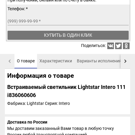
При получении, онлайн или по счету в банке.
Телефон: *
(999) 999-99-99
*
КУПИТЬ В ОДИН КЛИК
Поделиться:
О товаре
Характеристики
Варианты исполнения
Пох
Информация о товаре
Встраиваемый светильник Lightstar Intero 111
i836060606
Фабрика: Lightstar
Серия: Intero
Доставка по России
Мы доставим заказанный Вами товар в любую точку
России любой транспортной компанией.