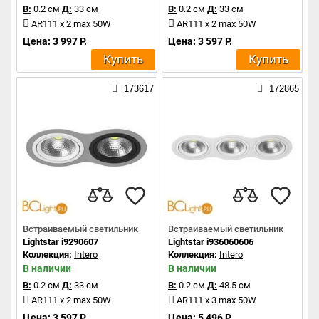
В:
0.2 см
Д:
33 см
В:
0.2 см
Д:
33 см
AR111 x 2 max 50W
AR111 x 2 max 50W
Цена: 3 997 Р.
Цена: 3 597 Р.
Купить
Купить
173617
172865
Встраиваемый светильник
Встраиваемый светильник
Lightstar i9290607
Lightstar i936060606
Коллекция:
Intero
Коллекция:
Intero
В наличии
В наличии
В:
0.2 см
Д:
33 см
В:
0.2 см
Д:
48.5 см
AR111 x 2 max 50W
AR111 x 3 max 50W
Цена: 3 597 Р.
Цена: 5 496 Р.