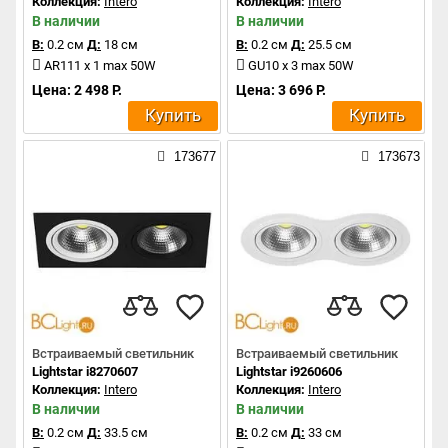
Коллекция:
Intero
Коллекция:
Intero
В наличии
В наличии
В:
0.2 см
Д:
18 см
В:
0.2 см
Д:
25.5 см
AR111 x 1 max 50W
GU10 x 3 max 50W
Цена: 2 498 Р.
Цена: 3 696 Р.
Купить
Купить
173677
173673
Встраиваемый светильник
Встраиваемый светильник
Lightstar i8270607
Lightstar i9260606
Коллекция:
Intero
Коллекция:
Intero
В наличии
В наличии
В:
0.2 см
Д:
33.5 см
В:
0.2 см
Д:
33 см