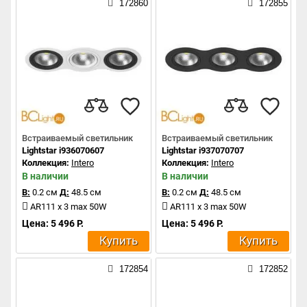
172860
172855
Встраиваемый светильник
Встраиваемый светильник
Lightstar i936070607
Lightstar i937070707
Коллекция:
Intero
Коллекция:
Intero
В наличии
В наличии
В:
0.2 см
Д:
48.5 см
В:
0.2 см
Д:
48.5 см
AR111 x 3 max 50W
AR111 x 3 max 50W
Цена: 5 496 Р.
Цена: 5 496 Р.
Купить
Купить
172854
172852