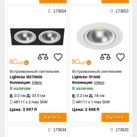
173654
173653
Встраиваемый светильник
Встраиваемый светильник
Lightstar i8270606
Lightstar i91606
Коллекция:
Intero
Коллекция:
Intero
В наличии
В наличии
В:
0.2 см
Д:
33.5 см
В:
0.2 см
Д:
18 см
AR111 x 2 max 50W
AR111 x 1 max 50W
Цена: 3 997 Р.
Цена: 2 498 Р.
Купить
Купить
173634
173633