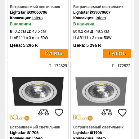
Встраиваемый светильник
Встраиваемый светильник
Lightstar i939060706
Lightstar i939070607
Коллекция:
Intero
Коллекция:
Intero
В наличии
В наличии
В:
0.2 см
Д:
48.5 см
В:
0.2 см
Д:
48.5 см
AR111 x 3 max 50W
AR111 x 3 max 50W
Цена: 5 296 Р.
Цена: 5 296 Р.
Купить
Купить
172829
172822
Встраиваемый светильник
Встраиваемый светильник
Lightstar i81706
Lightstar i81906
Коллекция:
Intero
Коллекция:
Intero