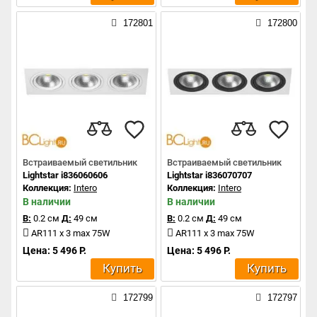
172801
172800
Встраиваемый светильник
Встраиваемый светильник
Lightstar i836060606
Lightstar i836070707
Коллекция:
Intero
Коллекция:
Intero
В наличии
В наличии
В:
0.2 см
Д:
49 см
В:
0.2 см
Д:
49 см
AR111 x 3 max 75W
AR111 x 3 max 75W
Цена: 5 496 Р.
Цена: 5 496 Р.
Купить
Купить
172799
172797