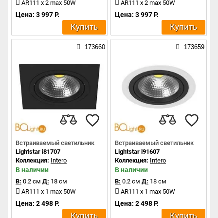
AR111 x 2 max 50W
AR111 x 2 max 50W
Цена: 3 997 Р.
Цена: 3 997 Р.
Купить
Купить
173660
173659
Встраиваемый светильник
Встраиваемый светильник
Lightstar i81707
Lightstar i91607
Коллекция:
Intero
Коллекция:
Intero
В наличии
В наличии
В:
0.2 см
Д:
18 см
В:
0.2 см
Д:
18 см
AR111 x 1 max 50W
AR111 x 1 max 50W
Цена: 2 498 Р.
Цена: 2 498 Р.
Купить
Купить