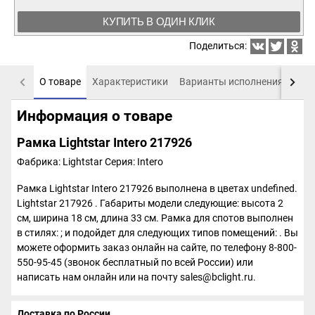
КУПИТЬ В ОДИН КЛИК
Поделиться:
О товаре
Характеристики
Варианты исполнения
Пох
Информация о товаре
Рамка Lightstar Intero 217926
Фабрика: Lightstar
Серия: Intero
Рамка Lightstar Intero 217926 выполнена в цветах undefined.
Lightstar 217926 . Габариты модели следующие: высота 2
см, ширина 18 см, длина 33 см. Рамка для спотов выполнен
в стилях: ; и подойдет для следующих типов помещений: . Вы
можете оформить заказ онлайн на сайте, по телефону 8-800-
550-95-45 (звонок бесплатный по всей России) или
написать нам онлайн или на почту sales@bclight.ru.
Доставка по России