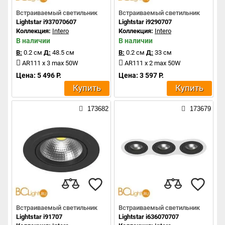
Встраиваемый светильник
Встраиваемый светильник
Lightstar i937070607
Lightstar i9290707
Коллекция:
Intero
Коллекция:
Intero
В наличии
В наличии
В:
0.2 см
Д:
48.5 см
В:
0.2 см
Д:
33 см
AR111 x 3 max 50W
AR111 x 2 max 50W
Цена: 5 496 Р.
Цена: 3 597 Р.
Купить
Купить
173682
173679
Встраиваемый светильник
Встраиваемый светильник
Lightstar i91707
Lightstar i636070707