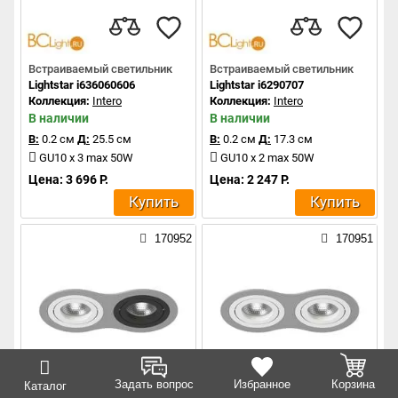
Встраиваемый светильник
Встраиваемый светильник
Lightstar i636060606
Lightstar i6290707
Коллекция:
Intero
Коллекция:
Intero
В наличии
В наличии
В:
0.2 см
Д:
25.5 см
В:
0.2 см
Д:
17.3 см
GU10 x 3 max 50W
GU10 x 2 max 50W
Цена: 3 696 Р.
Цена: 2 247 Р.
Купить
Купить
170952
170951
Задать вопрос
Избранное
Корзина
Каталог