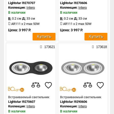
Lightstar i9270707
Lightstar i9270606
Коллекция:
Intero
Коллекция:
Intero
В наличии
В наличии
В:
0.2 см
Д:
33 см
В:
0.2 см
Д:
33 см
AR111 x 2 max 50W
AR111 x 2 max 50W
Цена: 3 997 Р.
Цена: 3 997 Р.
Купить
Купить
173621
173618
Встраиваемый светильник
Встраиваемый светильник
Lightstar i9270607
Lightstar i9290606
Коллекция:
Intero
Коллекция:
Intero
В наличии
В наличии