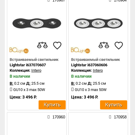
170967
170964
Встраиваемый светильник
Встраиваемый светильник
Lightstar i637070607
Lightstar i637060606
Коллекция:
Intero
Коллекция:
Intero
В наличии
В наличии
В:
0.2 см
Д:
25.5 см
В:
0.2 см
Д:
25.5 см
GU10 x 3 max 50W
GU10 x 3 max 50W
Цена: 3 496 Р.
Цена: 3 496 Р.
Купить
Купить
170960
170958