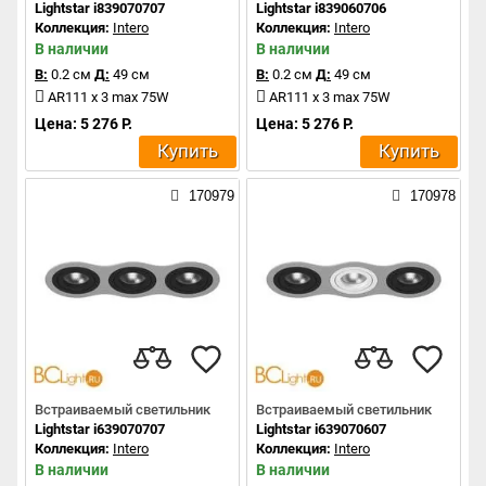
Lightstar i839070707
Lightstar i839060706
Коллекция:
Intero
Коллекция:
Intero
В наличии
В наличии
В:
0.2 см
Д:
49 см
В:
0.2 см
Д:
49 см
AR111 x 3 max 75W
AR111 x 3 max 75W
Цена: 5 276 Р.
Цена: 5 276 Р.
Купить
Купить
170979
170978
Встраиваемый светильник
Встраиваемый светильник
Lightstar i639070707
Lightstar i639070607
Коллекция:
Intero
Коллекция:
Intero
В наличии
В наличии