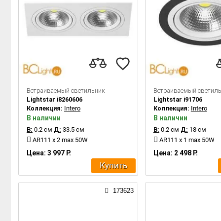
Встраиваемый светильник
Встраиваемый светил
Lightstar i8260606
Lightstar i91706
Коллекция:
Intero
Коллекция:
Intero
В наличии
В наличии
В:
0.2 см
Д:
33.5 см
В:
0.2 см
Д:
18 см
AR111 x 2 max 50W
AR111 x 1 max 50W
Цена: 3 997 Р.
Цена: 2 498 Р.
Купить
173623