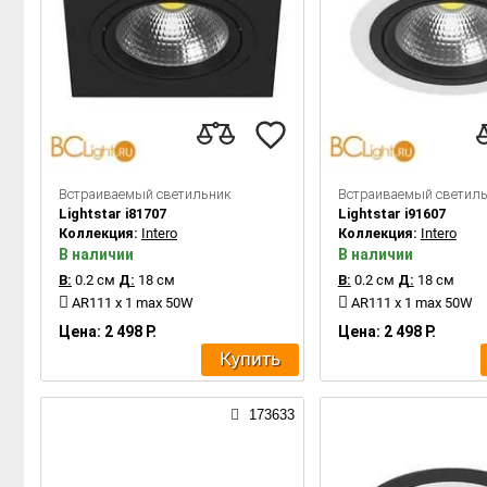
Встраиваемый светильник
Встраиваемый светил
Lightstar i81707
Lightstar i91607
Коллекция:
Intero
Коллекция:
Intero
В наличии
В наличии
В:
0.2 см
Д:
18 см
В:
0.2 см
Д:
18 см
AR111 x 1 max 50W
AR111 x 1 max 50W
Цена: 2 498 Р.
Цена: 2 498 Р.
Купить
173633