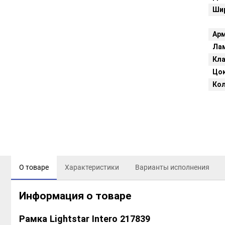
Шир
Арм
Ла
Кла
Цок
Кол
О товаре
Характеристики
Варианты исполнения
Информация о товаре
Рамка Lightstar Intero 217839