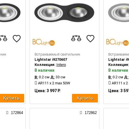
ьник
Встраиваемый светильник
Встраиваем
Lightstar i9270607
Lightstar i
Коллекция:
Intero
Коллекция
В наличии
В наличии
В:
0.2 см
Д:
33 см
В:
0.2 см
Д:
AR111 x 2 max 50W
AR111 x 2
Цена: 3 997 Р.
Цена: 3 597
Купить
Купить
172864
172862