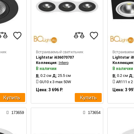
ьник
Встраиваемый светильник
Встраиваем
Lightstar i636070707
Lightstar i
Коллекция:
Intero
Коллекция
В наличии
В наличии
В:
0.2 см
Д:
25.5 см
В:
0.2 см
Д:
GU10 x 3 max 50W
AR111 x 2
Цена: 3 696 Р.
Цена: 3 997
Купить
Купить
173659
173654