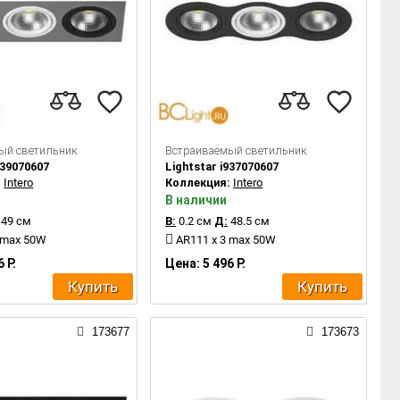
ый светильник
Встраиваемый светильник
839070607
Lightstar i937070607
:
Intero
Коллекция:
Intero
В наличии
49 см
В:
0.2 см
Д:
48.5 см
 max 50W
AR111 x 3 max 50W
 Р.
Цена: 5 496 Р.
Купить
Купить
173677
173673