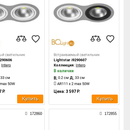
ый светильник
Встраиваемый светильник
9290606
Lightstar i9290607
:
Intero
Коллекция:
Intero
В наличии
33 см
В:
0.2 см
Д:
33 см
 max 50W
AR111 x 2 max 50W
 Р.
Цена: 3 597 Р.
Купить
Купить
172860
172855