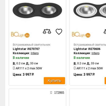
Встраиваемый светильник
Встраиваемый светил
Lightstar i9270707
Lightstar i9270606
Коллекция:
Intero
Коллекция:
Intero
В наличии
В наличии
В:
0.2 см
Д:
33 см
В:
0.2 см
Д:
33 см
AR111 x 2 max 50W
AR111 x 2 max 50W
Цена: 3 997 Р.
Цена: 3 997 Р.
Купить
172865