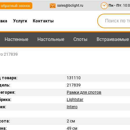
обратный звонок
sales@bclight.ru
Пн - Пт
: 10:
вка
Услуги
Контакты
Настенные
Настольные
Споты
Встраиваемые
-95
,
8-800-550-95-45
sales@bclight.ru
ero 217839
 товара:
131110
дель:
217839
егория:
Рамки для спотов
рика:
Lightstar
ия:
Intero
сота:
2 см
на:
49 см