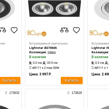
ьник
Встраиваемый светильник
Встраиваем
Lightstar i8270606
Lightstar i
Коллекция:
Intero
Коллекция
В наличии
В наличии
В:
0.2 см
Д:
33.5 см
В:
0.2 см
Д:
AR111 x 2 max 50W
AR111 x 1
Цена: 3 997 Р.
Цена: 2 498
Купить
Купить
173632
173629