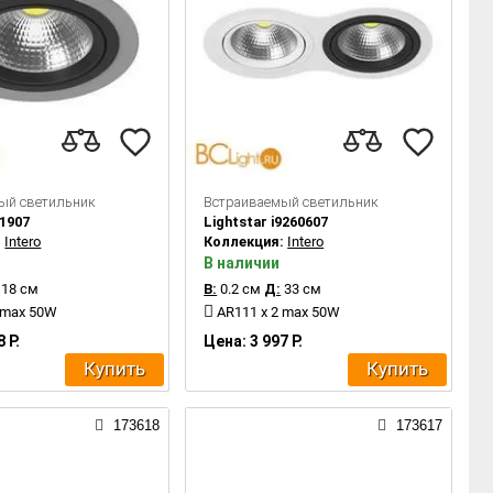
ый светильник
Встраиваемый светильник
91907
Lightstar i9260607
:
Intero
Коллекция:
Intero
В наличии
18 см
В:
0.2 см
Д:
33 см
 max 50W
AR111 x 2 max 50W
 Р.
Цена: 3 997 Р.
Купить
Купить
173618
173617