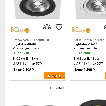
Встраиваемый светильник
Встраиваемый светил
Lightstar i81607
Lightstar i81606
Коллекция:
Intero
Коллекция:
Intero
В наличии
В наличии
В:
0.2 см
Д:
18 см
В:
0.2 см
Д:
18 см
AR111 x 1 max 50W
AR111 x 1 max 50W
Цена: 2 498 Р.
Цена: 2 498 Р.
Купить
173683