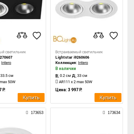
ый светильник
Встраиваемый светильник
8270607
Lightstar i9260606
:
Intero
Коллекция:
Intero
В наличии
33.5 см
В:
0.2 см
Д:
33 см
 max 50W
AR111 x 2 max 50W
 Р.
Цена: 3 997 Р.
Купить
Купить
173653
173634