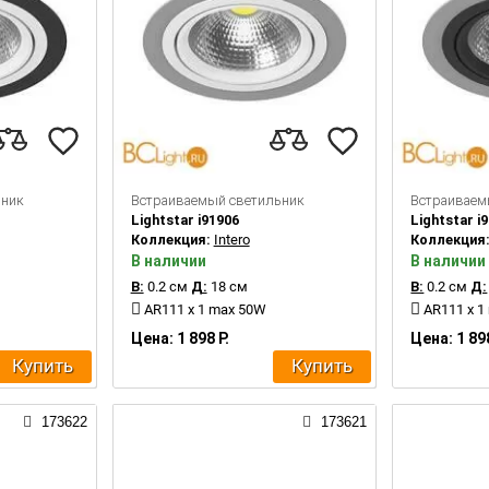
ьник
Встраиваемый светильник
Встраиваем
Lightstar i91906
Lightstar i
Коллекция:
Intero
Коллекция
В наличии
В наличии
В:
0.2 см
Д:
18 см
В:
0.2 см
Д:
AR111 x 1 max 50W
AR111 x 1
Цена: 1 898 Р.
Цена: 1 898
Купить
Купить
173622
173621