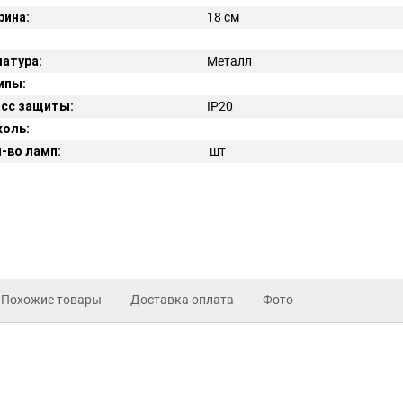
ина:
18 см
атура:
Металл
мпы:
сс защиты:
IP
20
оль:
-во ламп:
шт
Похожие товары
Доставка оплата
Фото