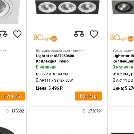
ьник
Встраиваемый светильник
Встраиваем
Lightstar i837060606
Lightstar i
Коллекция:
Intero
Коллекция
В наличии
В наличии
В:
0.2 см
Д:
49 см
В:
0.2 см
Д:
AR111 x 3 max 50W
AR111 x 3
Цена: 5 496 Р.
Цена: 5 276
Купить
Купить
173682
173679