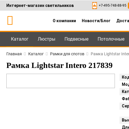
Интернет-магазин светильников
+7-495-748-88-95
О компании
Новости/Блог
Доста
Каталог
Люстры
Подвесные
Потолочные
Каталог
+7-495-748-88
Главная
Каталог
Рамки для спотов
Рамка Lightstar Int
Рамка Lightstar Intero 217839
Код
Мо
Кат
Фаб
Сер
Вы
Дли