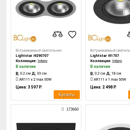
Встраиваемый светильник
Встраиваемый светил
Lightstar i9290707
Lightstar i91707
Коллекция:
Intero
Коллекция:
Intero
В наличии
В наличии
В:
0.2 см
Д:
33 см
В:
0.2 см
Д:
18 см
AR111 x 2 max 50W
AR111 x 1 max 50W
Цена: 3 597 Р.
Цена: 2 498 Р.
Купить
173660