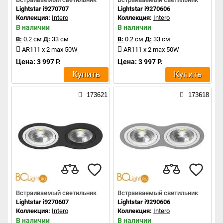
Lightstar i9270707
Lightstar i9270606
Коллекция:
Intero
Коллекция:
Intero
В наличии
В наличии
В:
0.2 см
Д:
33 см
В:
0.2 см
Д:
33 см
AR111 x 2 max 50W
AR111 x 2 max 50W
Цена: 3 997 Р.
Цена: 3 997 Р.
Купить
Купить
173621
173618
Встраиваемый светильник
Встраиваемый светильник
Lightstar i9270607
Lightstar i9290606
Коллекция:
Intero
Коллекция:
Intero
В наличии
В наличии