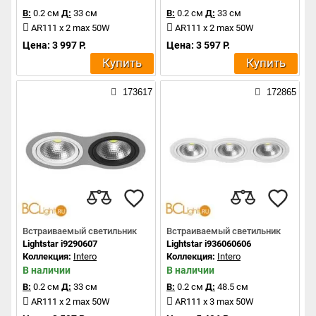
В:
0.2 см
Д:
33 см
В:
0.2 см
Д:
33 см
AR111 x 2 max 50W
AR111 x 2 max 50W
Цена: 3 997 Р.
Цена: 3 597 Р.
Купить
Купить
173617
172865
Встраиваемый светильник
Встраиваемый светильник
Lightstar i9290607
Lightstar i936060606
Коллекция:
Intero
Коллекция:
Intero
В наличии
В наличии
В:
0.2 см
Д:
33 см
В:
0.2 см
Д:
48.5 см
AR111 x 2 max 50W
AR111 x 3 max 50W