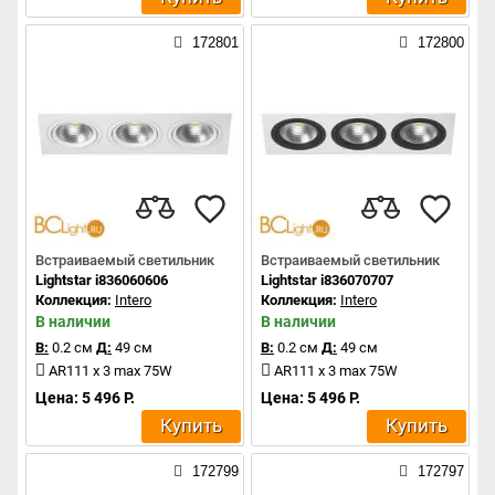
172801
172800
Встраиваемый светильник
Встраиваемый светильник
Lightstar i836060606
Lightstar i836070707
Коллекция:
Intero
Коллекция:
Intero
В наличии
В наличии
В:
0.2 см
Д:
49 см
В:
0.2 см
Д:
49 см
AR111 x 3 max 75W
AR111 x 3 max 75W
Цена: 5 496 Р.
Цена: 5 496 Р.
Купить
Купить
172799
172797