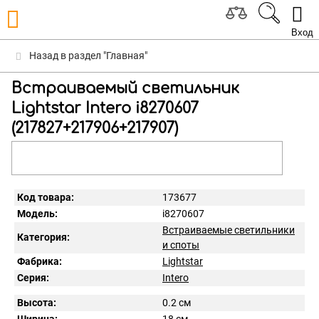
Вход
Назад в раздел "Главная"
Встраиваемый светильник
Lightstar Intero i8270607
(217827+217906+217907)
Код товара:
173677
Модель:
i8270607
Встраиваемые светильники
Категория:
и споты
Фабрика:
Lightstar
Серия:
Intero
Высота:
0.2 см