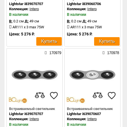
Lightstar i839070707
Lightstar i839060706
Коллекция:
Intero
Коллекция:
Intero
В наличии
В наличии
В:
0.2 см
Д:
49 см
В:
0.2 см
Д:
49 см
AR111 x 3 max 75W
AR111 x 3 max 75W
Цена: 5 276 Р.
Цена: 5 276 Р.
Купить
Купить
170979
170978
Встраиваемый светильник
Встраиваемый светильник
Lightstar i639070707
Lightstar i639070607
Коллекция:
Intero
Коллекция:
Intero
В наличии
В наличии