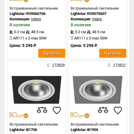
Встраиваемый светильник
Встраиваемый светильник
Lightstar i939060706
Lightstar i939070607
Коллекция:
Intero
Коллекция:
Intero
В наличии
В наличии
В:
0.2 см
Д:
48.5 см
В:
0.2 см
Д:
48.5 см
AR111 x 3 max 50W
AR111 x 3 max 50W
Цена: 5 296 Р.
Цена: 5 296 Р.
Купить
Купить
172829
172822
Встраиваемый светильник
Встраиваемый светильник
Lightstar i81706
Lightstar i81906