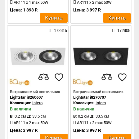
AR111 x 1 max 50W
AR111 x 2 max 50W
Цена: 1 898 Р.
Цена: 3 997 Р.
Купить
Купить
172815
172808
Встраиваемый светильник
Встраиваемый светильник
Lightstar i8260607
Lightstar i8270707
Коллекция:
Intero
Коллекция:
Intero
В наличии
В наличии
В:
0.2 см
Д:
33.5 см
В:
0.2 см
Д:
33.5 см
AR111 x 2 max 50W
AR111 x 2 max 50W
Цена: 3 997 Р.
Цена: 3 997 Р.
Купить
Купить