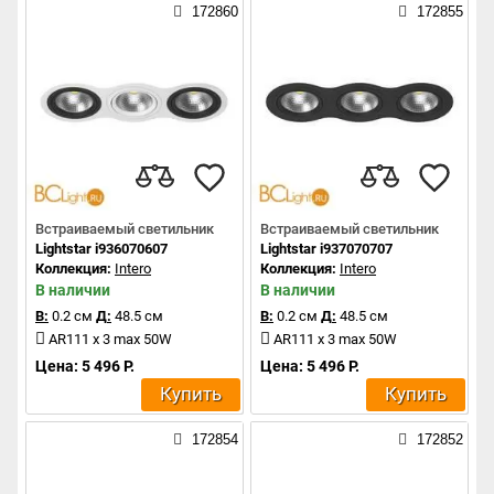
172860
172855
Встраиваемый светильник
Встраиваемый светильник
Lightstar i936070607
Lightstar i937070707
Коллекция:
Intero
Коллекция:
Intero
В наличии
В наличии
В:
0.2 см
Д:
48.5 см
В:
0.2 см
Д:
48.5 см
AR111 x 3 max 50W
AR111 x 3 max 50W
Цена: 5 496 Р.
Цена: 5 496 Р.
Купить
Купить
172854
172852