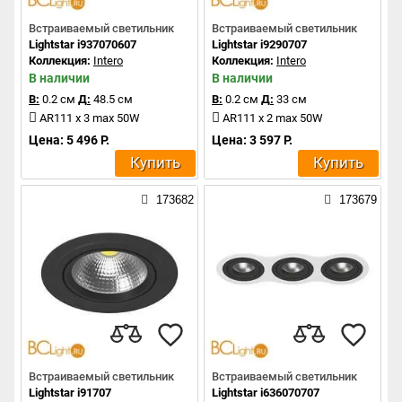
Встраиваемый светильник
Встраиваемый светильник
Lightstar i937070607
Lightstar i9290707
Коллекция:
Intero
Коллекция:
Intero
В наличии
В наличии
В:
0.2 см
Д:
48.5 см
В:
0.2 см
Д:
33 см
AR111 x 3 max 50W
AR111 x 2 max 50W
Цена: 5 496 Р.
Цена: 3 597 Р.
Купить
Купить
173682
173679
Встраиваемый светильник
Встраиваемый светильник
Lightstar i91707
Lightstar i636070707