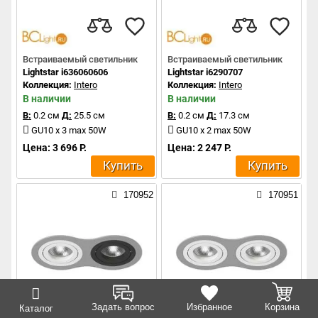
Встраиваемый светильник
Встраиваемый светильник
Lightstar i636060606
Lightstar i6290707
Коллекция:
Intero
Коллекция:
Intero
В наличии
В наличии
В:
0.2 см
Д:
25.5 см
В:
0.2 см
Д:
17.3 см
GU10 x 3 max 50W
GU10 x 2 max 50W
Цена: 3 696 Р.
Цена: 2 247 Р.
Купить
Купить
170952
170951
Задать вопрос
Избранное
Корзина
Каталог