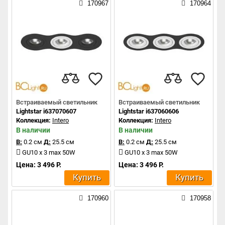
170967
170964
Встраиваемый светильник
Встраиваемый светильник
Lightstar i637070607
Lightstar i637060606
Коллекция:
Intero
Коллекция:
Intero
В наличии
В наличии
В:
0.2 см
Д:
25.5 см
В:
0.2 см
Д:
25.5 см
GU10 x 3 max 50W
GU10 x 3 max 50W
Цена: 3 496 Р.
Цена: 3 496 Р.
Купить
Купить
170960
170958