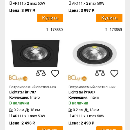
AR111 x 2 max 50W
AR111 x 2 max 50W
Цена: 3 997 Р.
Цена: 3 997 Р.
Купить
Купить
173660
173659
Встраиваемый светильник
Встраиваемый светильник
Lightstar i81707
Lightstar i91607
Коллекция:
Intero
Коллекция:
Intero
В наличии
В наличии
В:
0.2 см
Д:
18 см
В:
0.2 см
Д:
18 см
AR111 x 1 max 50W
AR111 x 1 max 50W
Цена: 2 498 Р.
Цена: 2 498 Р.