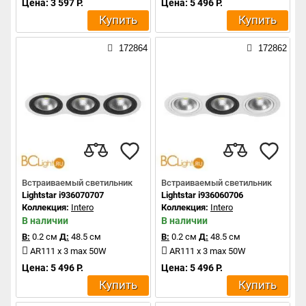
Цена: 3 597 Р.
Цена: 5 496 Р.
Купить
Купить
172864
172862
Встраиваемый светильник
Встраиваемый светильник
Lightstar i936070707
Lightstar i936060706
Коллекция:
Intero
Коллекция:
Intero
В наличии
В наличии
В:
0.2 см
Д:
48.5 см
В:
0.2 см
Д:
48.5 см
AR111 x 3 max 50W
AR111 x 3 max 50W
Цена: 5 496 Р.
Цена: 5 496 Р.
Купить
Купить