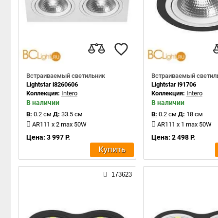
Встраиваемый светильник
Встраиваемый светил
Lightstar i8260606
Lightstar i91706
Коллекция:
Intero
Коллекция:
Intero
В наличии
В наличии
В:
0.2 см
Д:
33.5 см
В:
0.2 см
Д:
18 см
AR111 x 2 max 50W
AR111 x 1 max 50W
Цена: 3 997 Р.
Цена: 2 498 Р.
Купить
173623