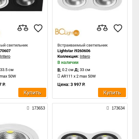
ый светильник
Встраиваемый светильник
270607
Lightstar i9260606
:
Intero
Коллекция:
Intero
В наличии
33.5 см
В:
0.2 см
Д:
33 см
 max 50W
AR111 x 2 max 50W
 Р.
Цена: 3 997 Р.
Купить
Купить
173653
173634