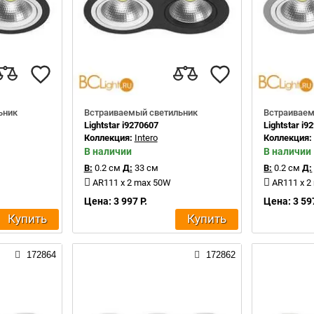
ьник
Встраиваемый светильник
Встраиваем
Lightstar i9270607
Lightstar i9
Коллекция:
Intero
Коллекция
В наличии
В наличии
В:
0.2 см
Д:
33 см
В:
0.2 см
Д:
AR111 x 2 max 50W
AR111 x 2
Цена: 3 997 Р.
Цена: 3 597
Купить
Купить
172864
172862