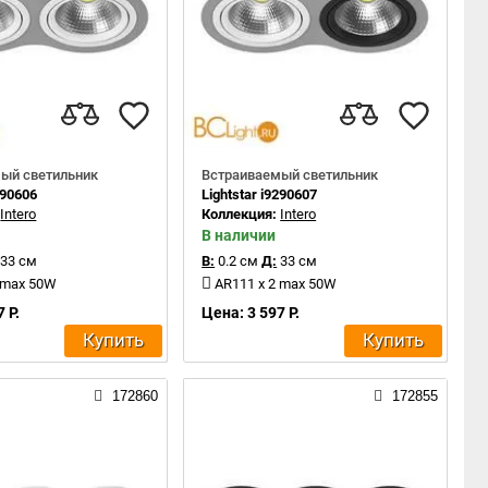
ый светильник
Встраиваемый светильник
290606
Lightstar i9290607
:
Intero
Коллекция:
Intero
В наличии
33 см
В:
0.2 см
Д:
33 см
 max 50W
AR111 x 2 max 50W
 Р.
Цена: 3 597 Р.
Купить
Купить
172860
172855