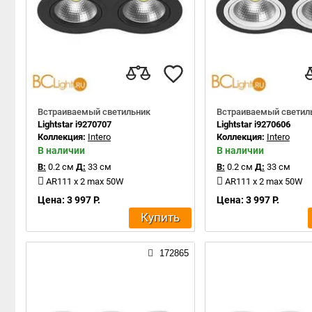
Встраиваемый светильник
Встраиваемый светил
Lightstar i9270707
Lightstar i9270606
Коллекция:
Intero
Коллекция:
Intero
В наличии
В наличии
В:
0.2 см
Д:
33 см
В:
0.2 см
Д:
33 см
AR111 x 2 max 50W
AR111 x 2 max 50W
Цена: 3 997 Р.
Цена: 3 997 Р.
Купить
172865