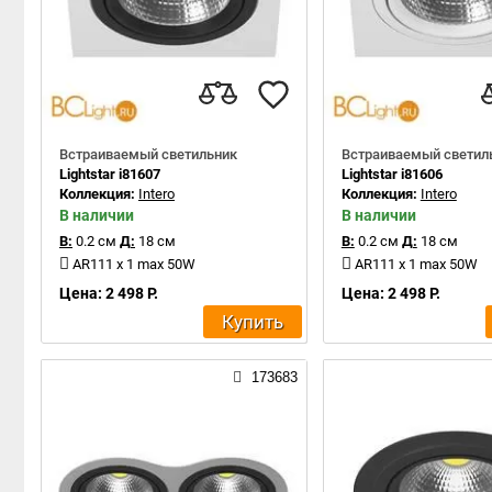
Встраиваемый светильник
Встраиваемый светил
Lightstar i81607
Lightstar i81606
Коллекция:
Intero
Коллекция:
Intero
В наличии
В наличии
В:
0.2 см
Д:
18 см
В:
0.2 см
Д:
18 см
AR111 x 1 max 50W
AR111 x 1 max 50W
Цена: 2 498 Р.
Цена: 2 498 Р.
Купить
173683