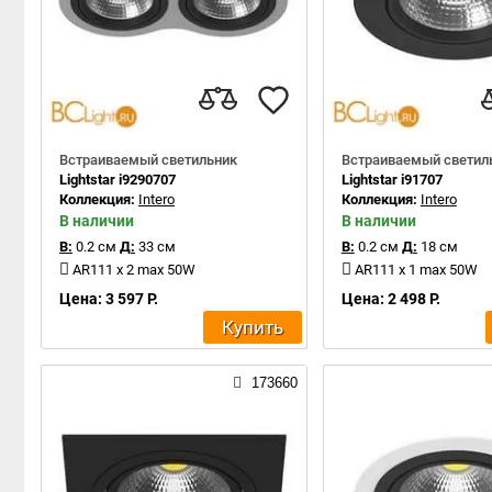
Встраиваемый светильник
Встраиваемый светил
Lightstar i9290707
Lightstar i91707
Коллекция:
Intero
Коллекция:
Intero
В наличии
В наличии
В:
0.2 см
Д:
33 см
В:
0.2 см
Д:
18 см
AR111 x 2 max 50W
AR111 x 1 max 50W
Цена: 3 597 Р.
Цена: 2 498 Р.
Купить
173660