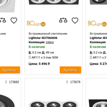
ьник
Встраиваемый светильник
Встраиваем
Lightstar i837060606
Lightstar i
Коллекция:
Intero
Коллекция
В наличии
В наличии
В:
0.2 см
Д:
49 см
В:
0.2 см
Д:
AR111 x 3 max 50W
AR111 x 3
Цена: 5 496 Р.
Цена: 5 276
Купить
Купить
173682
173679