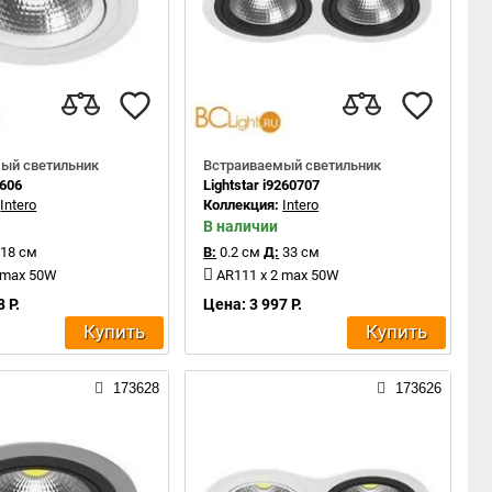
ый светильник
Встраиваемый светильник
1606
Lightstar i9260707
:
Intero
Коллекция:
Intero
В наличии
18 см
В:
0.2 см
Д:
33 см
 max 50W
AR111 x 2 max 50W
 Р.
Цена: 3 997 Р.
Купить
Купить
173628
173626