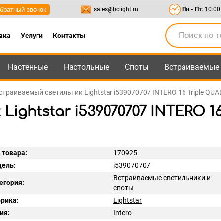
братный звонок
sales@bclight.ru
Пн - Пт
: 10:00
вка
Услуги
Контакты
Настенные
Настольные
Споты
Встраиваемые
-95
,
8-800-550-95-45
sales@bclight.ru
страиваемый светильник Lightstar i539070707 INTERO 16 Triple Q
ghtstar i539070707 INTERO 1
 товара:
170925
ель:
i539070707
Встраиваемые светильники и
егория:
споты
рика:
Lightstar
ия:
Intero