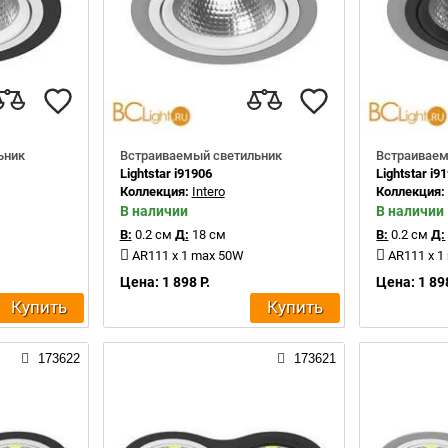
ьник
Встраиваемый светильник
Встраиваем
Lightstar i91906
Lightstar i9
Коллекция:
Intero
Коллекция
В наличии
В наличии
В:
0.2 см
Д:
18 см
В:
0.2 см
Д:
AR111 x 1 max 50W
AR111 x 1
Цена: 1 898 Р.
Цена: 1 898
Купить
Купить
173622
173621