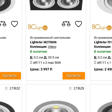
ьник
Встраиваемый светильник
Встраиваем
Lightstar i8270606
Lightstar i9
Коллекция:
Intero
Коллекция
В наличии
В наличии
В:
0.2 см
Д:
33.5 см
В:
0.2 см
Д:
AR111 x 2 max 50W
AR111 x 1
Цена: 3 997 Р.
Цена: 2 498
Купить
Купить
173632
173629