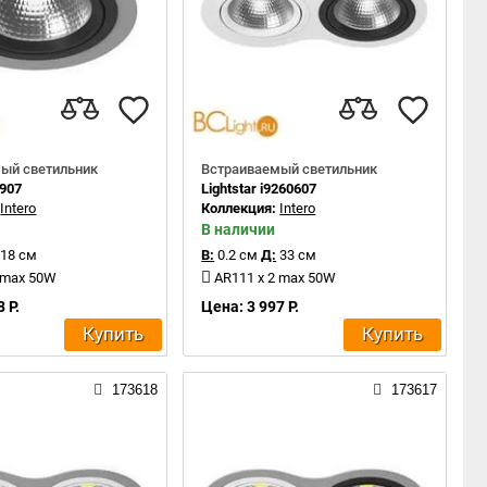
ый светильник
Встраиваемый светильник
1907
Lightstar i9260607
:
Intero
Коллекция:
Intero
В наличии
18 см
В:
0.2 см
Д:
33 см
 max 50W
AR111 x 2 max 50W
 Р.
Цена: 3 997 Р.
Купить
Купить
173618
173617