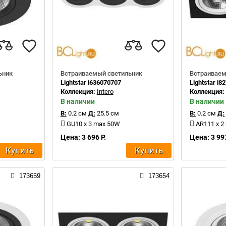
ьник
Встраиваемый светильник
Встраиваем
Lightstar i636070707
Lightstar i8
Коллекция:
Intero
Коллекция
В наличии
В наличии
В:
0.2 см
Д:
25.5 см
В:
0.2 см
Д:
GU10 x 3 max 50W
AR111 x 2
Цена: 3 696 Р.
Цена: 3 997
Купить
Купить
173659
173654