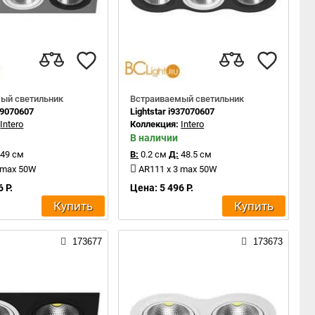
ый светильник
Встраиваемый светильник
839070607
Lightstar i937070607
:
Intero
Коллекция:
Intero
В наличии
49 см
В:
0.2 см
Д:
48.5 см
 max 50W
AR111 x 3 max 50W
 Р.
Цена: 5 496 Р.
Купить
Купить
173677
173673