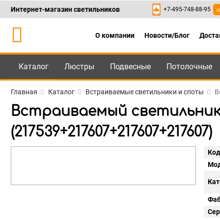
Интернет-магазин светильников
+7-495-748-88-95
о
О компании
Новости/Блог
Доста
Каталог
Люстры
Подвесные
Потолочные
Каталог
+7-495-748-88
Главная
Каталог
Встраиваемые светильники и споты
В
Встраиваемый светильник Li
(217539+217607+217607+217607)
Код
Мод
Кат
Фаб
Сер