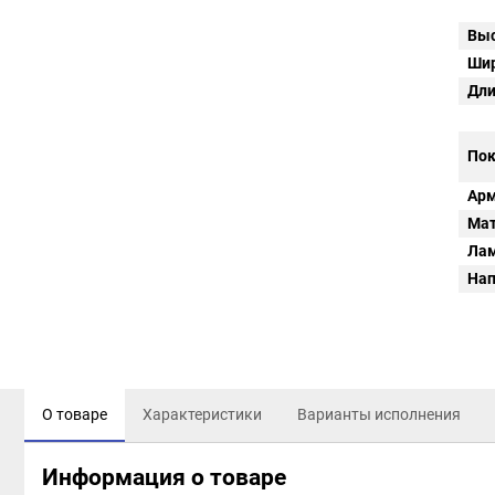
Выс
Шир
Дли
Пок
Арм
Мат
Ла
Нап
О товаре
Характеристики
Варианты исполнения
Информация о товаре