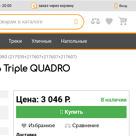
 - 20:00
заказ через корзину
Вход
Треки
Уличные
Напольные
UADRO (217539+217607+217607+217607)
6 Triple QUADRO
Цена: 3 046 Р.
В наличии
Купить
Избранное
Сравнение
Доставка