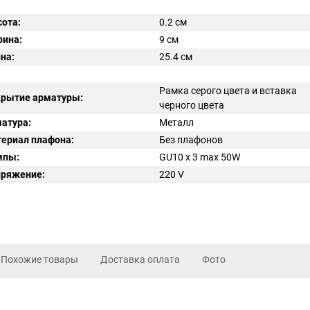
ота:
0.2 см
ина:
9 см
на:
25.4 см
Рамка серого цвета и вставка
рытие арматуры:
черного цвета
атура:
Металл
ериал плафона:
Без плафонов
мпы:
GU10 x 3 max 50W
ряжение:
220
V
Похожие товары
Доставка оплата
Фото