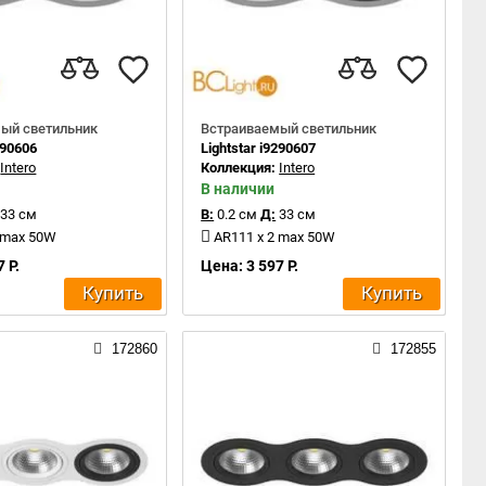
ый светильник
Встраиваемый светильник
290606
Lightstar i9290607
:
Intero
Коллекция:
Intero
В наличии
33 см
В:
0.2 см
Д:
33 см
 max 50W
AR111 x 2 max 50W
 Р.
Цена: 3 597 Р.
Купить
Купить
172860
172855