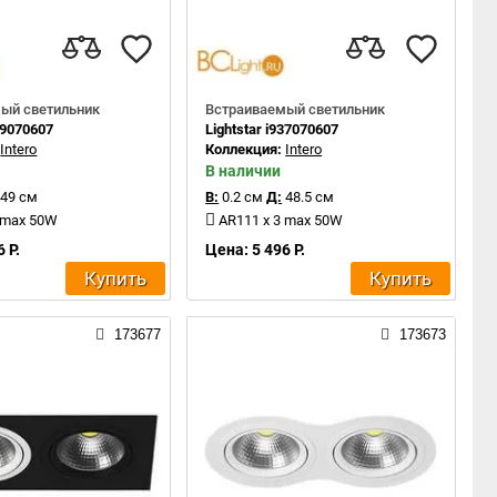
ый светильник
Встраиваемый светильник
839070607
Lightstar i937070607
:
Intero
Коллекция:
Intero
В наличии
49 см
В:
0.2 см
Д:
48.5 см
 max 50W
AR111 x 3 max 50W
 Р.
Цена: 5 496 Р.
Купить
Купить
173677
173673