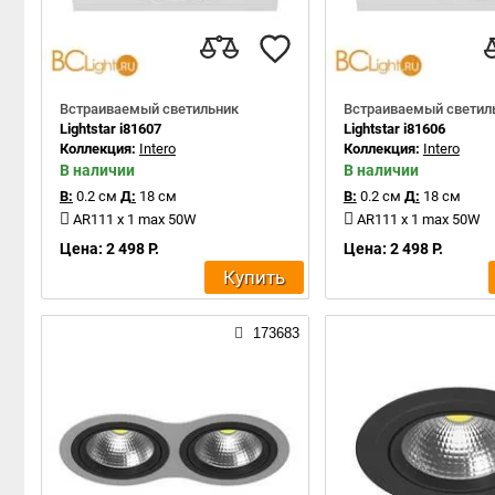
Встраиваемый светильник
Встраиваемый светил
Lightstar i81607
Lightstar i81606
Коллекция:
Intero
Коллекция:
Intero
В наличии
В наличии
В:
0.2 см
Д:
18 см
В:
0.2 см
Д:
18 см
AR111 x 1 max 50W
AR111 x 1 max 50W
Цена: 2 498 Р.
Цена: 2 498 Р.
Купить
173683