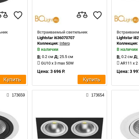
ьник
Встраиваемый светильник
Встраиваем
Lightstar i636070707
Lightstar i8
Коллекция:
Intero
Коллекция
В наличии
В наличии
В:
0.2 см
Д:
25.5 см
В:
0.2 см
Д:
GU10 x 3 max 50W
AR111 x 2
Цена: 3 696 Р.
Цена: 3 997
Купить
Купить
173659
173654