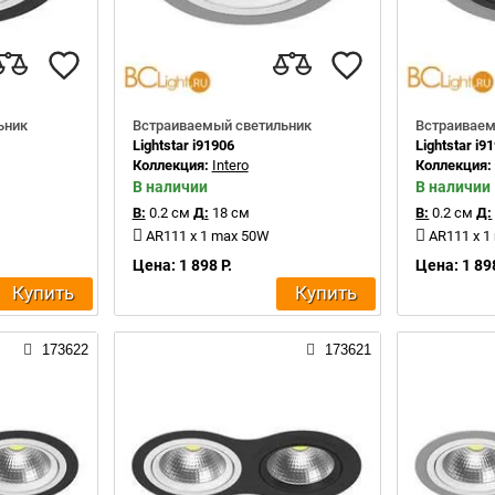
ьник
Встраиваемый светильник
Встраиваем
Lightstar i91906
Lightstar i9
Коллекция:
Intero
Коллекция
В наличии
В наличии
В:
0.2 см
Д:
18 см
В:
0.2 см
Д:
AR111 x 1 max 50W
AR111 x 1
Цена: 1 898 Р.
Цена: 1 898
Купить
Купить
173622
173621