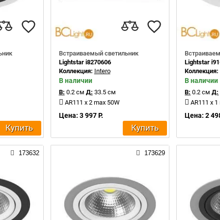
ьник
Встраиваемый светильник
Встраиваем
Lightstar i8270606
Lightstar i9
Коллекция:
Intero
Коллекция
В наличии
В наличии
В:
0.2 см
Д:
33.5 см
В:
0.2 см
Д:
AR111 x 2 max 50W
AR111 x 1
Цена: 3 997 Р.
Цена: 2 498
Купить
Купить
173632
173629