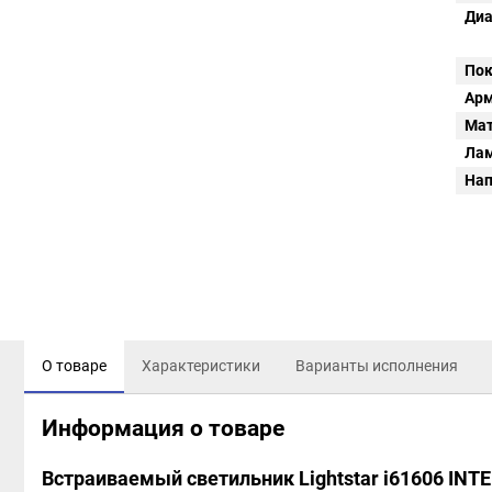
Диа
Пок
Арм
Мат
Ла
Нап
О товаре
Характеристики
Варианты исполнения
Информация о товаре
Встраиваемый светильник Lightstar i61606 INT