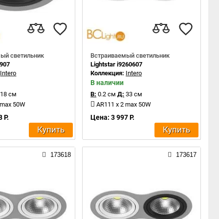
ый светильник
Встраиваемый светильник
1907
Lightstar i9260607
:
Intero
Коллекция:
Intero
В наличии
18 см
В:
0.2 см
Д:
33 см
 max 50W
AR111 x 2 max 50W
 Р.
Цена: 3 997 Р.
Купить
Купить
173618
173617