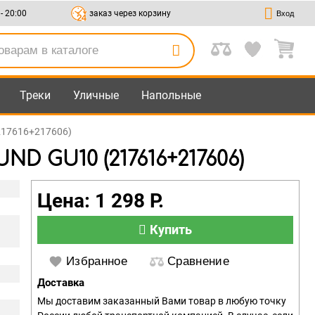
 - 20:00
заказ через корзину
Вход
Треки
Уличные
Напольные
217616+217606)
D GU10 (217616+217606)
Цена: 1 298 Р.
Купить
Избранное
Сравнение
Доставка
Мы доставим заказанный Вами товар в любую точку