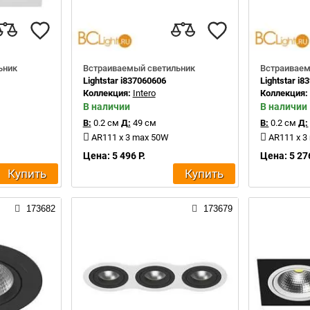
ьник
Встраиваемый светильник
Встраиваем
Lightstar i837060606
Lightstar i
Коллекция:
Intero
Коллекция
В наличии
В наличии
В:
0.2 см
Д:
49 см
В:
0.2 см
Д:
AR111 x 3 max 50W
AR111 x 3
Цена: 5 496 Р.
Цена: 5 276
Купить
Купить
173682
173679