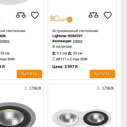
ый светильник
Встраиваемый светильник
1606
Lightstar i9260707
:
Intero
Коллекция:
Intero
В наличии
18 см
В:
0.2 см
Д:
33 см
 max 50W
AR111 x 2 max 50W
 Р.
Цена: 3 997 Р.
Купить
Купить
173628
173626