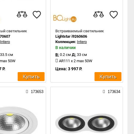
ый светильник
Встраиваемый светильник
270607
Lightstar i9260606
:
Intero
Коллекция:
Intero
В наличии
33.5 см
В:
0.2 см
Д:
33 см
 max 50W
AR111 x 2 max 50W
 Р.
Цена: 3 997 Р.
Купить
Купить
173653
173634