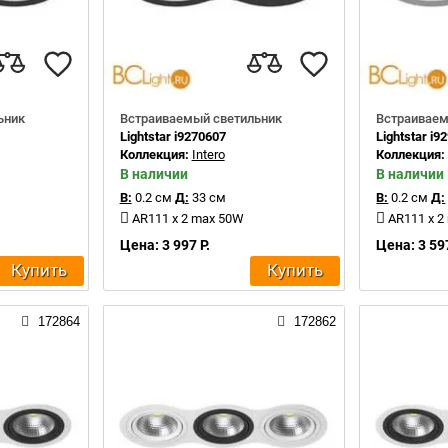
ьник
Встраиваемый светильник
Встраиваем
Lightstar i9270607
Lightstar i9
Коллекция:
Intero
Коллекция
В наличии
В наличии
В:
0.2 см
Д:
33 см
В:
0.2 см
Д:
AR111 x 2 max 50W
AR111 x 2
Цена: 3 997 Р.
Цена: 3 597
Купить
Купить
172864
172862