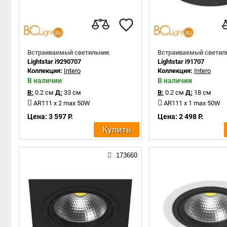
Встраиваемый светильник
Встраиваемый светил
Lightstar i9290707
Lightstar i91707
Коллекция:
Intero
Коллекция:
Intero
В наличии
В наличии
В:
0.2 см
Д:
33 см
В:
0.2 см
Д:
18 см
AR111 x 2 max 50W
AR111 x 1 max 50W
Цена: 3 597 Р.
Цена: 2 498 Р.
Купить
173660