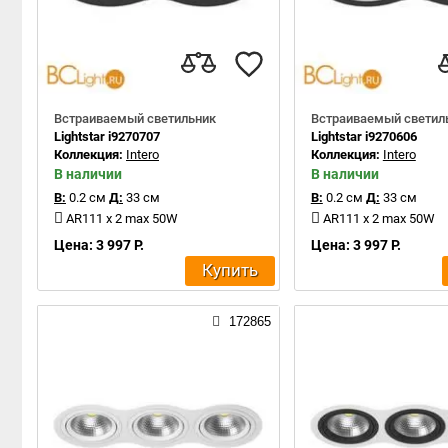
Встраиваемый светильник
Встраиваемый светил
Lightstar i9270707
Lightstar i9270606
Коллекция:
Intero
Коллекция:
Intero
В наличии
В наличии
В:
0.2 см
Д:
33 см
В:
0.2 см
Д:
33 см
AR111 x 2 max 50W
AR111 x 2 max 50W
Цена: 3 997 Р.
Цена: 3 997 Р.
Купить
172865