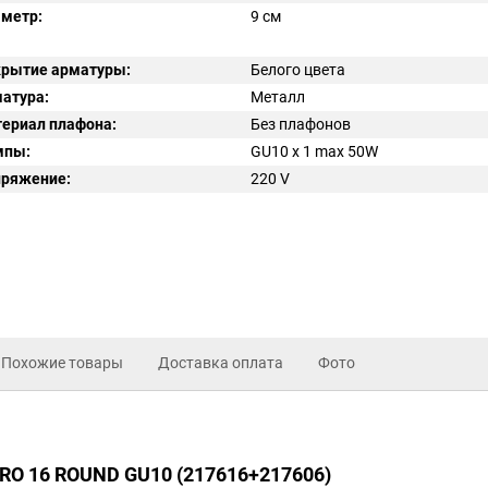
метр:
9 см
рытие арматуры:
Белого цвета
атура:
Металл
ериал плафона:
Без плафонов
мпы:
GU10 x 1 max 50W
ряжение:
220
V
Похожие товары
Доставка оплата
Фото
ERO 16 ROUND GU10 (217616+217606)