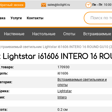
братный звонок
sales@bclight.ru
Пн - Пт
: 10:00
вка
Услуги
Контакты
Настенные
Настольные
Споты
Встраиваемые
-95
,
8-800-550-95-45
sales@bclight.ru
страиваемый светильник Lightstar i61606 INTERO 16 ROUND GU10 (
ghtstar i61606 INTERO 16 ROUN
 товара:
170930
ель:
i61606
Встраиваемые светильники и
егория:
споты
рика:
Lightstar
ия:
Intero
ота:
0.2 см