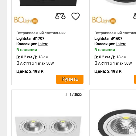
Встраиваемый светильник
Встраиваемый светил
Lightstar i81707
Lightstar i91607
Коллекция:
Intero
Коллекция:
Intero
В наличии
В наличии
В:
0.2 см
Д:
18 см
В:
0.2 см
Д:
18 см
AR111 x 1 max 50W
AR111 x 1 max 50W
Цена: 2 498 Р.
Цена: 2 498 Р.
Купить
173633