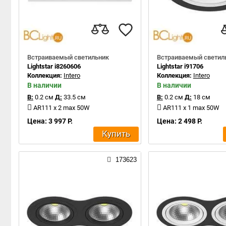
Встраиваемый светильник
Встраиваемый светил
Lightstar i8260606
Lightstar i91706
Коллекция:
Intero
Коллекция:
Intero
В наличии
В наличии
В:
0.2 см
Д:
33.5 см
В:
0.2 см
Д:
18 см
AR111 x 2 max 50W
AR111 x 1 max 50W
Цена: 3 997 Р.
Цена: 2 498 Р.
Купить
173623