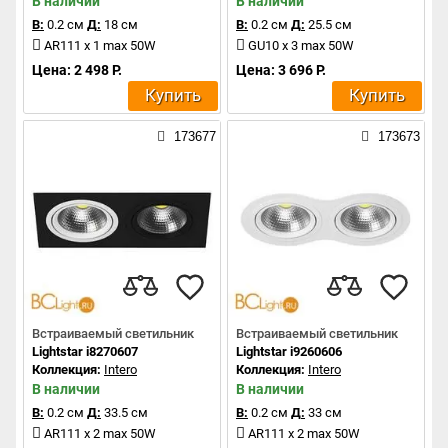
В наличии
В наличии
В:
0.2 см
Д:
18 см
В:
0.2 см
Д:
25.5 см
AR111 x 1 max 50W
GU10 x 3 max 50W
Цена: 2 498 Р.
Цена: 3 696 Р.
Купить
Купить
173677
173673
Встраиваемый светильник
Встраиваемый светильник
Lightstar i8270607
Lightstar i9260606
Коллекция:
Intero
Коллекция:
Intero
В наличии
В наличии
В:
0.2 см
Д:
33.5 см
В:
0.2 см
Д:
33 см
AR111 x 2 max 50W
AR111 x 2 max 50W