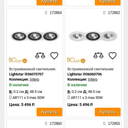
Купить
Купить
172864
172862
Встраиваемый светильник
Встраиваемый светильник
Lightstar i936070707
Lightstar i936060706
Коллекция:
Intero
Коллекция:
Intero
В наличии
В наличии
В:
0.2 см
Д:
48.5 см
В:
0.2 см
Д:
48.5 см
AR111 x 3 max 50W
AR111 x 3 max 50W
Цена: 5 496 Р.
Цена: 5 496 Р.
Купить
Купить
172860
172855