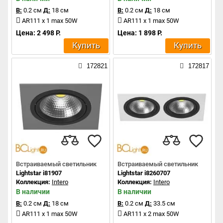
В:
0.2 см
Д:
18 см
В:
0.2 см
Д:
18 см
AR111 x 1 max 50W
AR111 x 1 max 50W
Цена: 2 498 Р.
Цена: 1 898 Р.
Купить
Купить
172821
172817
Встраиваемый светильник
Встраиваемый светильник
Lightstar i81907
Lightstar i8260707
Коллекция:
Intero
Коллекция:
Intero
В наличии
В наличии
В:
0.2 см
Д:
18 см
В:
0.2 см
Д:
33.5 см
AR111 x 1 max 50W
AR111 x 2 max 50W