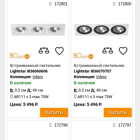
172801
172800
Встраиваемый светильник
Встраиваемый светильник
Lightstar i836060606
Lightstar i836070707
Коллекция:
Intero
Коллекция:
Intero
В наличии
В наличии
В:
0.2 см
Д:
49 см
В:
0.2 см
Д:
49 см
AR111 x 3 max 75W
AR111 x 3 max 75W
Цена: 5 496 Р.
Цена: 5 496 Р.
Купить
Купить
172799
172797