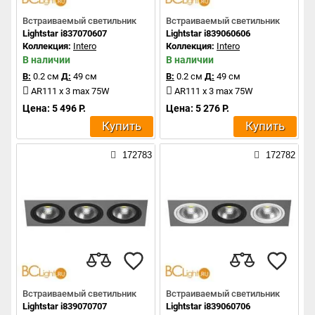
Встраиваемый светильник
Встраиваемый светильник
Lightstar i837070607
Lightstar i839060606
Коллекция:
Intero
Коллекция:
Intero
В наличии
В наличии
В:
0.2 см
Д:
49 см
В:
0.2 см
Д:
49 см
AR111 x 3 max 75W
AR111 x 3 max 75W
Цена: 5 496 Р.
Цена: 5 276 Р.
Купить
Купить
172783
172782
Встраиваемый светильник
Встраиваемый светильник
Lightstar i839070707
Lightstar i839060706