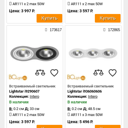
AR111 x 2 max 50W
AR111 x 2 max 50W
Цена: 3 997 Р.
Цена: 3 597 Р.
Купить
Купить
173617
172865
Встраиваемый светильник
Встраиваемый светильник
Lightstar i9290607
Lightstar i936060606
Коллекция:
Intero
Коллекция:
Intero
В наличии
В наличии
В:
0.2 см
Д:
33 см
В:
0.2 см
Д:
48.5 см
AR111 x 2 max 50W
AR111 x 3 max 50W
Цена: 3 597 Р.
Цена: 5 496 Р.