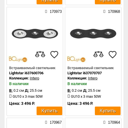
170973
170968
Встраиваемый светильник
Встраиваемый светильник
Lightstar i637600706
Lightstar i637070707
Коллекция:
Intero
Коллекция:
Intero
В наличии
В наличии
В:
0.2 см
Д:
25.5 см
В:
0.2 см
Д:
25.5 см
GU10 x 3 max 50W
GU10 x 3 max 50W
Цена: 3 496 Р.
Цена: 3 496 Р.
Купить
Купить
170967
170964