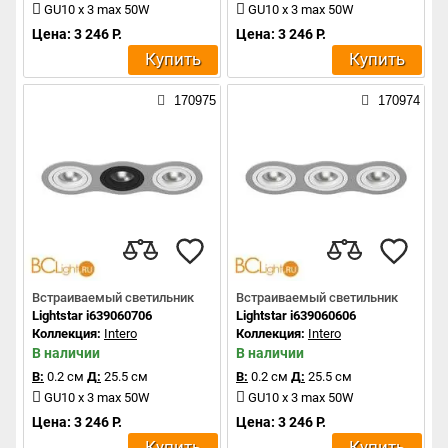
GU10 x 3 max 50W
GU10 x 3 max 50W
Цена: 3 246 Р.
Цена: 3 246 Р.
Купить
Купить
170975
170974
Встраиваемый светильник
Встраиваемый светильник
Lightstar i639060706
Lightstar i639060606
Коллекция:
Intero
Коллекция:
Intero
В наличии
В наличии
В:
0.2 см
Д:
25.5 см
В:
0.2 см
Д:
25.5 см
GU10 x 3 max 50W
GU10 x 3 max 50W
Цена: 3 246 Р.
Цена: 3 246 Р.
Купить
Купить