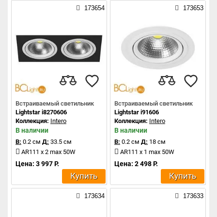
173654
173653
Встраиваемый светильник
Встраиваемый светильник
Lightstar i8270606
Lightstar i91606
Коллекция:
Intero
Коллекция:
Intero
В наличии
В наличии
В:
0.2 см
Д:
33.5 см
В:
0.2 см
Д:
18 см
AR111 x 2 max 50W
AR111 x 1 max 50W
Цена: 3 997 Р.
Цена: 2 498 Р.
Купить
Купить
173634
173633