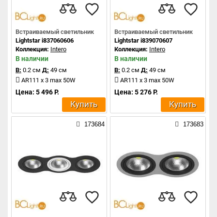
Встраиваемый светильник
Встраиваемый светильник
Lightstar i837060606
Lightstar i839070607
Коллекция:
Intero
Коллекция:
Intero
В наличии
В наличии
В:
0.2 см
Д:
49 см
В:
0.2 см
Д:
49 см
AR111 x 3 max 50W
AR111 x 3 max 50W
Цена: 5 496 Р.
Цена: 5 276 Р.
Купить
Купить
173684
173683