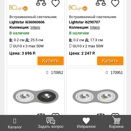
Встраиваемый светильник
Встраиваемый светильник
Lightstar i636060606
Lightstar i6290707
Коллекция:
Intero
Коллекция:
Intero
В наличии
В наличии
В:
0.2 см
Д:
25.5 см
В:
0.2 см
Д:
17.3 см
GU10 x 3 max 50W
GU10 x 2 max 50W
Цена: 3 696 Р.
Цена: 2 247 Р.
Купить
Купить
170952
170951
Задать вопрос
Избранное
Корзина
Каталог
Встраиваемый светильник
Встраиваемый светильник