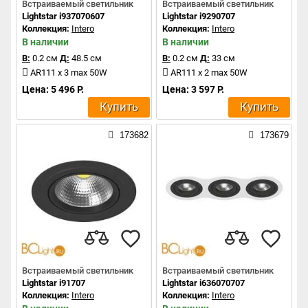
Встраиваемый светильник
Встраиваемый светильник
Lightstar i937070607
Lightstar i9290707
Коллекция:
Intero
Коллекция:
Intero
В наличии
В наличии
В:
0.2 см
Д:
48.5 см
В:
0.2 см
Д:
33 см
AR111 x 3 max 50W
AR111 x 2 max 50W
Цена: 5 496 Р.
Цена: 3 597 Р.
Купить
Купить
173682
173679
Встраиваемый светильник
Встраиваемый светильник
Lightstar i91707
Lightstar i636070707
Коллекция:
Intero
Коллекция:
Intero