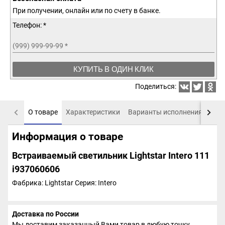
При получении, онлайн или по счету в банке.
Телефон: *
(999) 999-99-99
*
КУПИТЬ В ОДИН КЛИК
Поделиться:
О товаре
Характеристики
Варианты исполнения
Пох
Информация о товаре
Встраиваемый светильник Lightstar Intero 111
i937060606
Фабрика: Lightstar
Серия: Intero
Доставка по России
Мы доставим заказанный Вами товар в любую точку