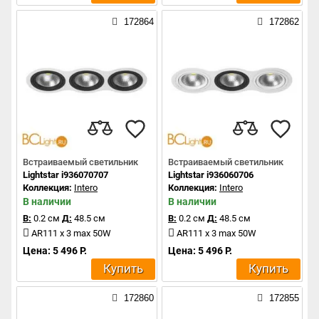
172864
172862
Встраиваемый светильник
Встраиваемый светильник
Lightstar i936070707
Lightstar i936060706
Коллекция:
Intero
Коллекция:
Intero
В наличии
В наличии
В:
0.2 см
Д:
48.5 см
В:
0.2 см
Д:
48.5 см
AR111 x 3 max 50W
AR111 x 3 max 50W
Цена: 5 496 Р.
Цена: 5 496 Р.
Купить
Купить
172860
172855