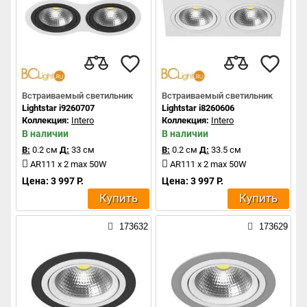
Встраиваемый светильник
Встраиваемый светильник
Lightstar i9260707
Lightstar i8260606
Коллекция:
Intero
Коллекция:
Intero
В наличии
В наличии
В:
0.2 см
Д:
33 см
В:
0.2 см
Д:
33.5 см
AR111 x 2 max 50W
AR111 x 2 max 50W
Цена: 3 997 Р.
Цена: 3 997 Р.
Купить
Купить
173632
173629