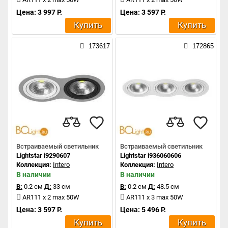
Цена: 3 997 Р.
Цена: 3 597 Р.
Купить
Купить
173617
172865
Встраиваемый светильник
Встраиваемый светильник
Lightstar i9290607
Lightstar i936060606
Коллекция:
Intero
Коллекция:
Intero
В наличии
В наличии
В:
0.2 см
Д:
33 см
В:
0.2 см
Д:
48.5 см
AR111 x 2 max 50W
AR111 x 3 max 50W
Цена: 3 597 Р.
Цена: 5 496 Р.
Купить
Купить