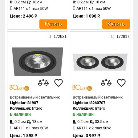
В:
0.2 см
Д:
18 см
В:
0.2 см
Д:
18 см
AR111 x 1 max 50W
AR111 x 1 max 50W
Цена: 2 498 Р.
Цена: 1 898 Р.
Купить
Купить
172821
172817
Встраиваемый светильник
Встраиваемый светильник
Lightstar i81907
Lightstar i8260707
Коллекция:
Intero
Коллекция:
Intero
В наличии
В наличии
В:
0.2 см
Д:
18 см
В:
0.2 см
Д:
33.5 см
AR111 x 1 max 50W
AR111 x 2 max 50W
Цена: 1 898 Р.
Цена: 3 997 Р.