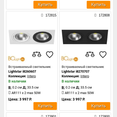
Купить
Купить
172815
172808
Встраиваемый светильник
Встраиваемый светильник
Lightstar i8260607
Lightstar i8270707
Коллекция:
Intero
Коллекция:
Intero
В наличии
В наличии
В:
0.2 см
Д:
33.5 см
В:
0.2 см
Д:
33.5 см
AR111 x 2 max 50W
AR111 x 2 max 50W
Цена: 3 997 Р.
Цена: 3 997 Р.
Купить
Купить
172801
172800