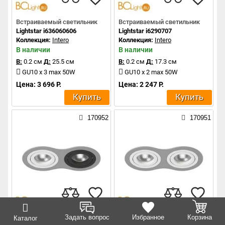
Встраиваемый светильник
Встраиваемый светильник
Lightstar i636060606
Lightstar i6290707
Коллекция:
Intero
Коллекция:
Intero
В наличии
В наличии
В:
0.2 см
Д:
25.5 см
В:
0.2 см
Д:
17.3 см
GU10 x 3 max 50W
GU10 x 2 max 50W
Цена: 3 696 Р.
Цена: 2 247 Р.
Купить
Купить
170952
170951
Встраиваемый светильник
Встраиваемый светильник
Задать вопрос
Избранное
Корзина
Каталог