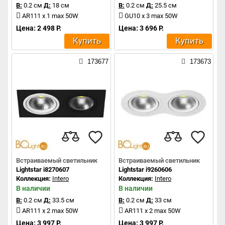
В:
0.2 см
Д:
18 см
В:
0.2 см
Д:
25.5 см
AR111 x 1 max 50W
GU10 x 3 max 50W
Цена: 2 498 Р.
Цена: 3 696 Р.
Купить
Купить
173677
173673
Встраиваемый светильник
Встраиваемый светильник
Lightstar i8270607
Lightstar i9260606
Коллекция:
Intero
Коллекция:
Intero
В наличии
В наличии
В:
0.2 см
Д:
33.5 см
В:
0.2 см
Д:
33 см
AR111 x 2 max 50W
AR111 x 2 max 50W
Цена: 3 997 Р.
Цена: 3 997 Р.