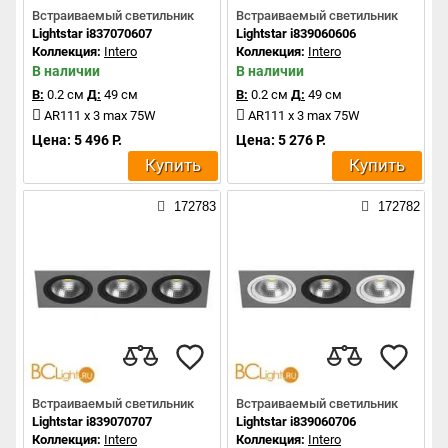
Встраиваемый светильник
Встраиваемый светильник
Lightstar i837070607
Lightstar i839060606
Коллекция:
Intero
Коллекция:
Intero
В наличии
В наличии
В:
0.2 см
Д:
49 см
В:
0.2 см
Д:
49 см
AR111 x 3 max 75W
AR111 x 3 max 75W
Цена: 5 496 Р.
Цена: 5 276 Р.
Купить
Купить
172783
172782
Встраиваемый светильник
Встраиваемый светильник
Lightstar i839070707
Lightstar i839060706
Коллекция:
Intero
Коллекция:
Intero