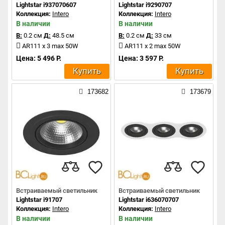
Lightstar i937070607
Lightstar i9290707
Коллекция:
Intero
Коллекция:
Intero
В наличии
В наличии
В:
0.2 см
Д:
48.5 см
В:
0.2 см
Д:
33 см
AR111 x 3 max 50W
AR111 x 2 max 50W
Цена: 5 496 Р.
Цена: 3 597 Р.
Купить
Купить
173682
173679
Встраиваемый светильник
Встраиваемый светильник
Lightstar i91707
Lightstar i636070707
Коллекция:
Intero
Коллекция:
Intero
В наличии
В наличии