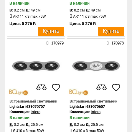
В наличии
В наличии
В:
0.2 см
Д:
49 см
В:
0.2 см
Д:
49 см
AR111 x 3 max 75W
AR111 x 3 max 75W
Цена: 5 276 Р.
Цена: 5 276 Р.
Купить
Купить
170979
170978
Встраиваемый светильник
Встраиваемый светильник
Lightstar i639070707
Lightstar i639070607
Коллекция:
Intero
Коллекция:
Intero
В наличии
В наличии
В:
0.2 см
Д:
25.5 см
В:
0.2 см
Д:
25.5 см
GU10 x 3 max 50W
GU10 x 3 max 50W