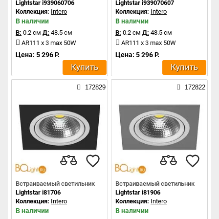
Lightstar i939060706
Lightstar i939070607
Коллекция:
Intero
Коллекция:
Intero
В наличии
В наличии
В:
0.2 см
Д:
48.5 см
В:
0.2 см
Д:
48.5 см
AR111 x 3 max 50W
AR111 x 3 max 50W
Цена: 5 296 Р.
Цена: 5 296 Р.
Купить
Купить
172829
172822
Встраиваемый светильник
Встраиваемый светильник
Lightstar i81706
Lightstar i81906
Коллекция:
Intero
Коллекция:
Intero
В наличии
В наличии