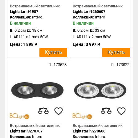
Встраиваемый светильник
Встраиваемый светильник
Lightstar i91907
Lightstar i9260607
Коллекция:
Intero
Коллекция:
Intero
В наличии
В наличии
В:
0.2 см
Д:
18 см
В:
0.2 см
Д:
33 см
AR111 x 1 max 50W
AR111 x 2 max 50W
Цена: 1 898 Р.
Цена: 3 997 Р.
Купить
Купить
173623
173622
Встраиваемый светильник
Встраиваемый светильник
Lightstar i9270707
Lightstar i9270606
Коллекция:
Intero
Коллекция:
Intero