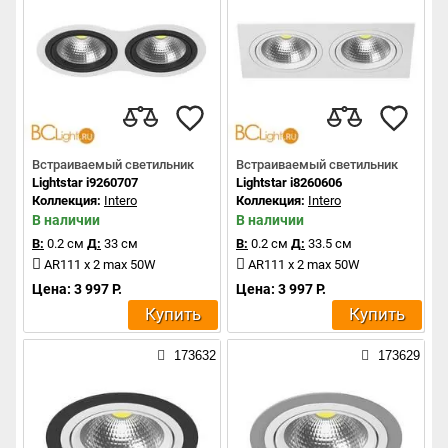
Встраиваемый светильник
Встраиваемый светильник
Lightstar i9260707
Lightstar i8260606
Коллекция:
Intero
Коллекция:
Intero
В наличии
В наличии
В:
0.2 см
Д:
33 см
В:
0.2 см
Д:
33.5 см
AR111 x 2 max 50W
AR111 x 2 max 50W
Цена: 3 997 Р.
Цена: 3 997 Р.
Купить
Купить
173632
173629