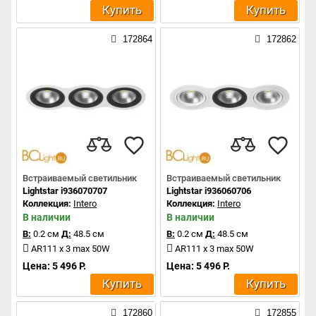
Купить
Купить
172864
172862
Встраиваемый светильник
Встраиваемый светильник
Lightstar i936070707
Lightstar i936060706
Коллекция:
Intero
Коллекция:
Intero
В наличии
В наличии
В:
0.2 см
Д:
48.5 см
В:
0.2 см
Д:
48.5 см
AR111 x 3 max 50W
AR111 x 3 max 50W
Цена: 5 496 Р.
Цена: 5 496 Р.
Купить
Купить
172860
172855