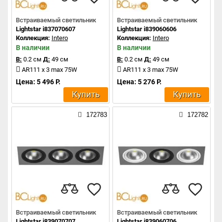
Встраиваемый светильник
Встраиваемый светильник
Lightstar i837070607
Lightstar i839060606
Коллекция:
Intero
Коллекция:
Intero
В наличии
В наличии
В:
0.2 см
Д:
49 см
В:
0.2 см
Д:
49 см
AR111 x 3 max 75W
AR111 x 3 max 75W
Цена: 5 496 Р.
Цена: 5 276 Р.
Купить
Купить
172783
172782
Встраиваемый светильник
Встраиваемый светильник
Lightstar i839070707
Lightstar i839060706