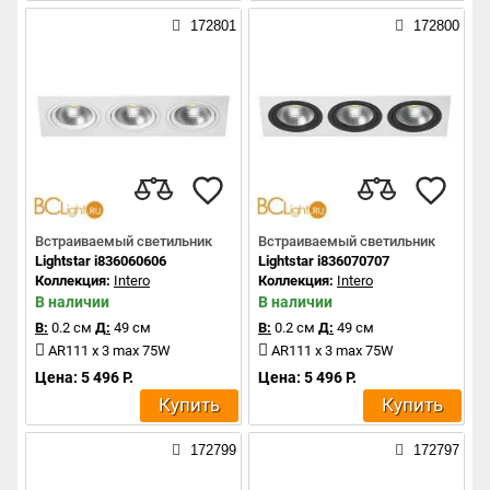
172801
172800
Встраиваемый светильник
Встраиваемый светильник
Lightstar i836060606
Lightstar i836070707
Коллекция:
Intero
Коллекция:
Intero
В наличии
В наличии
В:
0.2 см
Д:
49 см
В:
0.2 см
Д:
49 см
AR111 x 3 max 75W
AR111 x 3 max 75W
Цена: 5 496 Р.
Цена: 5 496 Р.
Купить
Купить
172799
172797