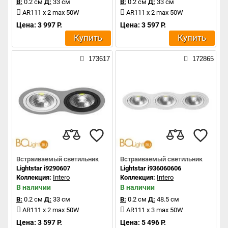
В:
0.2 см
Д:
33 см
В:
0.2 см
Д:
33 см
AR111 x 2 max 50W
AR111 x 2 max 50W
Цена: 3 997 Р.
Цена: 3 597 Р.
Купить
Купить
173617
172865
Встраиваемый светильник
Встраиваемый светильник
Lightstar i9290607
Lightstar i936060606
Коллекция:
Intero
Коллекция:
Intero
В наличии
В наличии
В:
0.2 см
Д:
33 см
В:
0.2 см
Д:
48.5 см
AR111 x 2 max 50W
AR111 x 3 max 50W
Цена: 3 597 Р.
Цена: 5 496 Р.