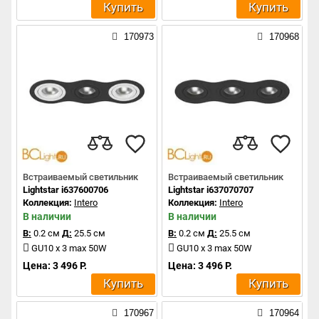
Купить
Купить
170973
170968
Встраиваемый светильник
Встраиваемый светильник
Lightstar i637600706
Lightstar i637070707
Коллекция:
Intero
Коллекция:
Intero
В наличии
В наличии
В:
0.2 см
Д:
25.5 см
В:
0.2 см
Д:
25.5 см
GU10 x 3 max 50W
GU10 x 3 max 50W
Цена: 3 496 Р.
Цена: 3 496 Р.
Купить
Купить
170967
170964