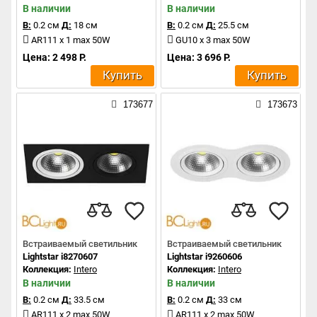
В наличии
В наличии
В:
0.2 см
Д:
18 см
В:
0.2 см
Д:
25.5 см
AR111 x 1 max 50W
GU10 x 3 max 50W
Цена: 2 498 Р.
Цена: 3 696 Р.
Купить
Купить
173677
173673
Встраиваемый светильник
Встраиваемый светильник
Lightstar i8270607
Lightstar i9260606
Коллекция:
Intero
Коллекция:
Intero
В наличии
В наличии
В:
0.2 см
Д:
33.5 см
В:
0.2 см
Д:
33 см
AR111 x 2 max 50W
AR111 x 2 max 50W