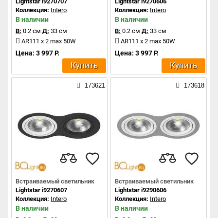
Lightstar i9270707
Lightstar i9270606
Коллекция:
Intero
Коллекция:
Intero
В наличии
В наличии
В:
0.2 см
Д:
33 см
В:
0.2 см
Д:
33 см
AR111 x 2 max 50W
AR111 x 2 max 50W
Цена: 3 997 Р.
Цена: 3 997 Р.
Купить
Купить
173621
173618
Встраиваемый светильник
Встраиваемый светильник
Lightstar i9270607
Lightstar i9290606
Коллекция:
Intero
Коллекция:
Intero
В наличии
В наличии