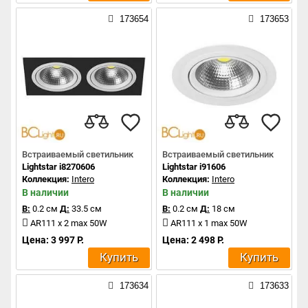
173654
173653
Встраиваемый светильник
Встраиваемый светильник
Lightstar i8270606
Lightstar i91606
Коллекция:
Intero
Коллекция:
Intero
В наличии
В наличии
В:
0.2 см
Д:
33.5 см
В:
0.2 см
Д:
18 см
AR111 x 2 max 50W
AR111 x 1 max 50W
Цена: 3 997 Р.
Цена: 2 498 Р.
Купить
Купить
173634
173633