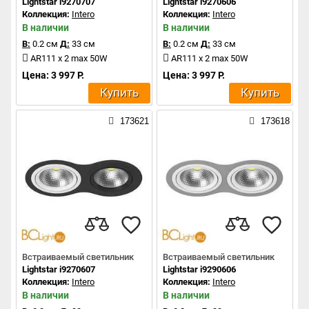
Lightstar i9270707
Lightstar i9270606
Коллекция:
Intero
Коллекция:
Intero
В наличии
В наличии
В:
0.2 см
Д:
33 см
В:
0.2 см
Д:
33 см
AR111 x 2 max 50W
AR111 x 2 max 50W
Цена: 3 997 Р.
Цена: 3 997 Р.
Купить
Купить
173621
173618
Встраиваемый светильник
Встраиваемый светильник
Lightstar i9270607
Lightstar i9290606
Коллекция:
Intero
Коллекция:
Intero
В наличии
В наличии