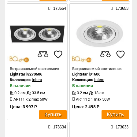
173654
173653
Встраиваемый светильник
Встраиваемый светильник
Lightstar i8270606
Lightstar i91606
Коллекция:
Intero
Коллекция:
Intero
В наличии
В наличии
В:
0.2 см
Д:
33.5 см
В:
0.2 см
Д:
18 см
AR111 x 2 max 50W
AR111 x 1 max 50W
Цена: 3 997 Р.
Цена: 2 498 Р.
Купить
Купить
173634
173633