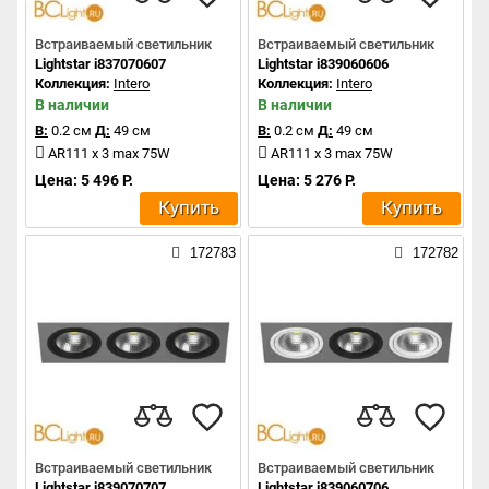
Встраиваемый светильник
Встраиваемый светильник
Lightstar i837070607
Lightstar i839060606
Коллекция:
Intero
Коллекция:
Intero
В наличии
В наличии
В:
0.2 см
Д:
49 см
В:
0.2 см
Д:
49 см
AR111 x 3 max 75W
AR111 x 3 max 75W
Цена: 5 496 Р.
Цена: 5 276 Р.
Купить
Купить
172783
172782
Встраиваемый светильник
Встраиваемый светильник
Lightstar i839070707
Lightstar i839060706