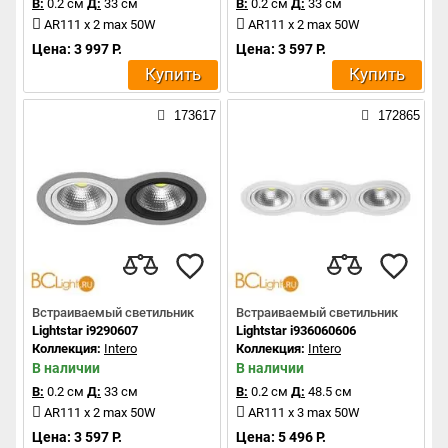
В:
0.2 см
Д:
33 см
В:
0.2 см
Д:
33 см
AR111 x 2 max 50W
AR111 x 2 max 50W
Цена: 3 997 Р.
Цена: 3 597 Р.
Купить
Купить
173617
172865
Встраиваемый светильник
Встраиваемый светильник
Lightstar i9290607
Lightstar i936060606
Коллекция:
Intero
Коллекция:
Intero
В наличии
В наличии
В:
0.2 см
Д:
33 см
В:
0.2 см
Д:
48.5 см
AR111 x 2 max 50W
AR111 x 3 max 50W
Цена: 3 597 Р.
Цена: 5 496 Р.