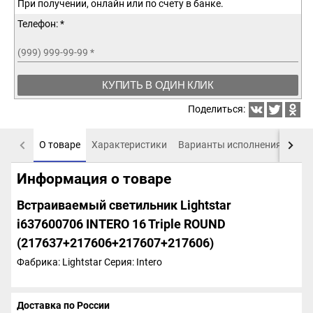
При получении, онлайн или по счету в банке.
Телефон: *
(999) 999-99-99
*
КУПИТЬ В ОДИН КЛИК
Поделиться:
О товаре
Характеристики
Варианты исполнения
Пох
Информация о товаре
Встраиваемый светильник Lightstar
i637600706 INTERO 16 Triple ROUND
(217637+217606+217607+217606)
Фабрика: Lightstar
Серия: Intero
Доставка по России