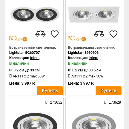
Встраиваемый светильник
Встраиваемый светильник
Lightstar i9260707
Lightstar i8260606
Коллекция:
Intero
Коллекция:
Intero
В наличии
В наличии
В:
0.2 см
Д:
33 см
В:
0.2 см
Д:
33.5 см
AR111 x 2 max 50W
AR111 x 2 max 50W
Цена: 3 997 Р.
Цена: 3 997 Р.
Купить
Купить
173632
173629