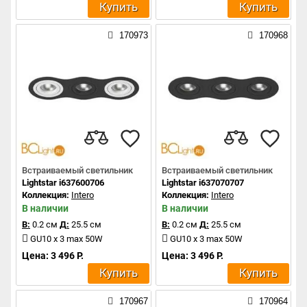
Купить
Купить
170973
170968
Встраиваемый светильник
Встраиваемый светильник
Lightstar i637600706
Lightstar i637070707
Коллекция:
Intero
Коллекция:
Intero
В наличии
В наличии
В:
0.2 см
Д:
25.5 см
В:
0.2 см
Д:
25.5 см
GU10 x 3 max 50W
GU10 x 3 max 50W
Цена: 3 496 Р.
Цена: 3 496 Р.
Купить
Купить
170967
170964