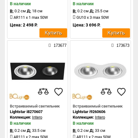
В наличии
В наличии
В:
0.2 см
Д:
18 см
В:
0.2 см
Д:
25.5 см
AR111 x 1 max 50W
GU10 x 3 max 50W
Цена: 2 498 Р.
Цена: 3 696 Р.
Купить
Купить
173677
173673
Встраиваемый светильник
Встраиваемый светильник
Lightstar i8270607
Lightstar i9260606
Коллекция:
Intero
Коллекция:
Intero
В наличии
В наличии
В:
0.2 см
Д:
33.5 см
В:
0.2 см
Д:
33 см
AR111 x 2 max 50W
AR111 x 2 max 50W