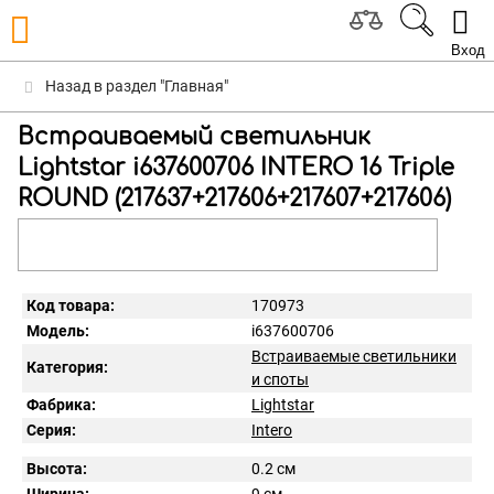
Вход
Назад в раздел "Главная"
Встраиваемый светильник
Lightstar i637600706 INTERO 16 Triple
ROUND (217637+217606+217607+217606)
Код товара:
170973
Модель:
i637600706
Встраиваемые светильники
Категория:
и споты
Фабрика:
Lightstar
Серия:
Intero
Высота:
0.2 см