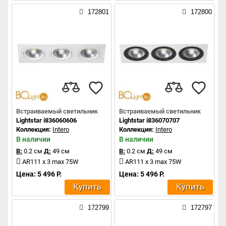
172801
172800
Встраиваемый светильник
Встраиваемый светильник
Lightstar i836060606
Lightstar i836070707
Коллекция:
Intero
Коллекция:
Intero
В наличии
В наличии
В:
0.2 см
Д:
49 см
В:
0.2 см
Д:
49 см
AR111 x 3 max 75W
AR111 x 3 max 75W
Цена: 5 496 Р.
Цена: 5 496 Р.
Купить
Купить
172799
172797