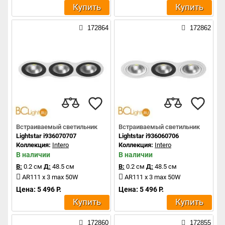
Купить
Купить
172864
172862
Встраиваемый светильник
Встраиваемый светильник
Lightstar i936070707
Lightstar i936060706
Коллекция:
Intero
Коллекция:
Intero
В наличии
В наличии
В:
0.2 см
Д:
48.5 см
В:
0.2 см
Д:
48.5 см
AR111 x 3 max 50W
AR111 x 3 max 50W
Цена: 5 496 Р.
Цена: 5 496 Р.
Купить
Купить
172860
172855