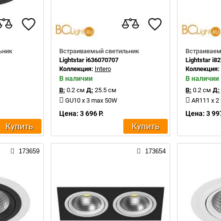
ьник
Встраиваемый светильник
Встраиваем
Lightstar i636070707
Lightstar i8
Коллекция:
Intero
Коллекция
В наличии
В наличии
В:
0.2 см
Д:
25.5 см
В:
0.2 см
Д:
GU10 x 3 max 50W
AR111 x 2
Цена: 3 696 Р.
Цена: 3 997
Купить
Купить
173659
173654