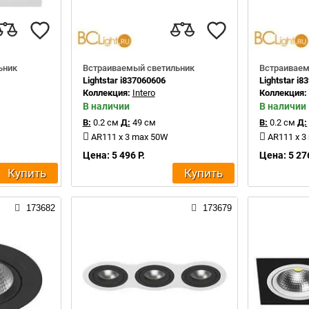
ьник
Встраиваемый светильник
Встраиваем
Lightstar i837060606
Lightstar i
Коллекция:
Intero
Коллекция
В наличии
В наличии
В:
0.2 см
Д:
49 см
В:
0.2 см
Д:
AR111 x 3 max 50W
AR111 x 3
Цена: 5 496 Р.
Цена: 5 276
Купить
Купить
173682
173679