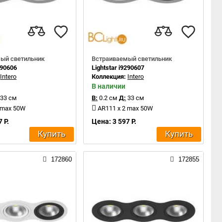
ый светильник
Встраиваемый светильник
290606
Lightstar i9290607
:
Intero
Коллекция:
Intero
В наличии
33 см
В:
0.2 см
Д:
33 см
 max 50W
AR111 x 2 max 50W
 Р.
Цена: 3 597 Р.
Купить
Купить
172860
172855