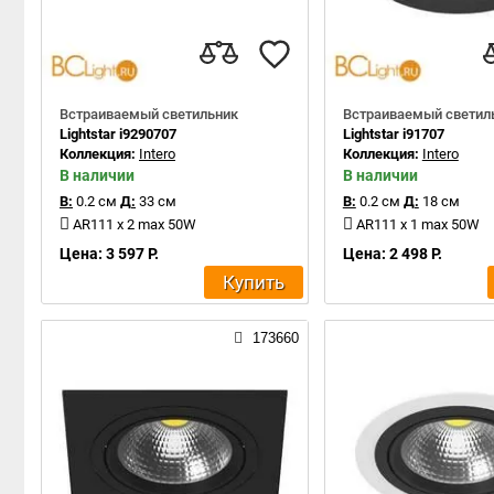
Встраиваемый светильник
Встраиваемый светил
Lightstar i9290707
Lightstar i91707
Коллекция:
Intero
Коллекция:
Intero
В наличии
В наличии
В:
0.2 см
Д:
33 см
В:
0.2 см
Д:
18 см
AR111 x 2 max 50W
AR111 x 1 max 50W
Цена: 3 597 Р.
Цена: 2 498 Р.
Купить
173660