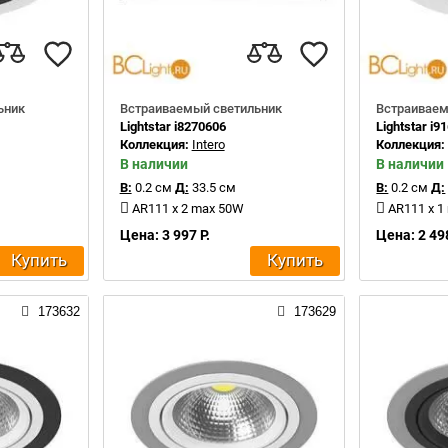
ьник
Встраиваемый светильник
Встраиваем
Lightstar i8270606
Lightstar i9
Коллекция:
Intero
Коллекция
В наличии
В наличии
В:
0.2 см
Д:
33.5 см
В:
0.2 см
Д:
AR111 x 2 max 50W
AR111 x 1
Цена: 3 997 Р.
Цена: 2 498
Купить
Купить
173632
173629