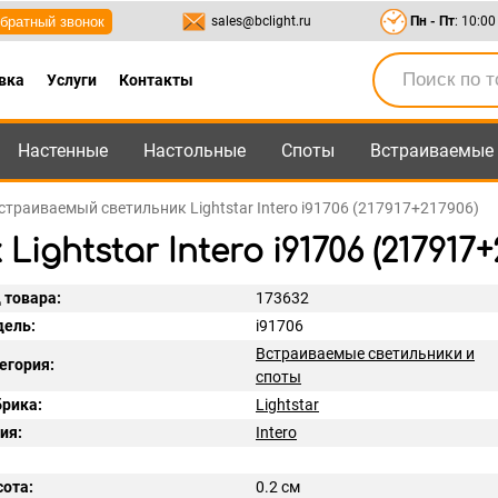
братный звонок
sales@bclight.ru
Пн - Пт
: 10:00
вка
Услуги
Контакты
Настенные
Настольные
Споты
Встраиваемые
-95
,
8-800-550-95-45
sales@bclight.ru
страиваемый светильник Lightstar Intero i91706 (217917+217906)
htstar Intero i91706 (217917+
 товара:
173632
ель:
i91706
Встраиваемые светильники и
егория:
споты
рика:
Lightstar
ия:
Intero
ота:
0.2 см