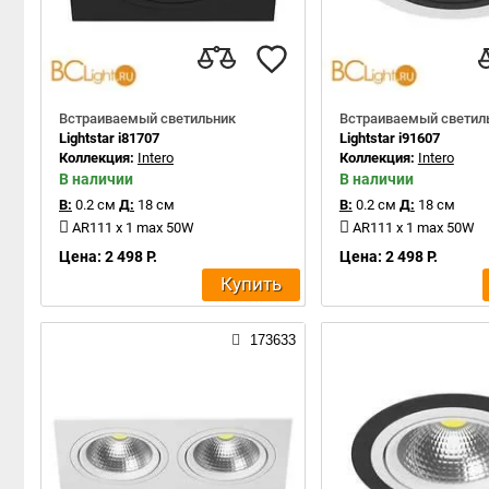
Встраиваемый светильник
Встраиваемый светил
Lightstar i81707
Lightstar i91607
Коллекция:
Intero
Коллекция:
Intero
В наличии
В наличии
В:
0.2 см
Д:
18 см
В:
0.2 см
Д:
18 см
AR111 x 1 max 50W
AR111 x 1 max 50W
Цена: 2 498 Р.
Цена: 2 498 Р.
Купить
173633