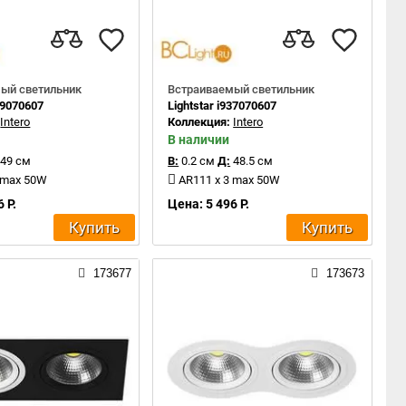
ый светильник
Встраиваемый светильник
839070607
Lightstar i937070607
:
Intero
Коллекция:
Intero
В наличии
49 см
В:
0.2 см
Д:
48.5 см
 max 50W
AR111 x 3 max 50W
 Р.
Цена: 5 496 Р.
Купить
Купить
173677
173673