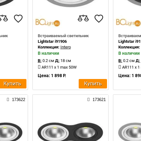
ьник
Встраиваемый светильник
Встраиваем
Lightstar i91906
Lightstar i9
Коллекция:
Intero
Коллекция
В наличии
В наличии
В:
0.2 см
Д:
18 см
В:
0.2 см
Д:
AR111 x 1 max 50W
AR111 x 1
Цена: 1 898 Р.
Цена: 1 898
Купить
Купить
173622
173621