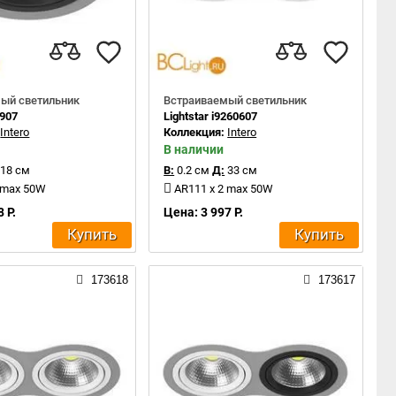
ый светильник
Встраиваемый светильник
1907
Lightstar i9260607
:
Intero
Коллекция:
Intero
В наличии
18 см
В:
0.2 см
Д:
33 см
 max 50W
AR111 x 2 max 50W
 Р.
Цена: 3 997 Р.
Купить
Купить
173618
173617