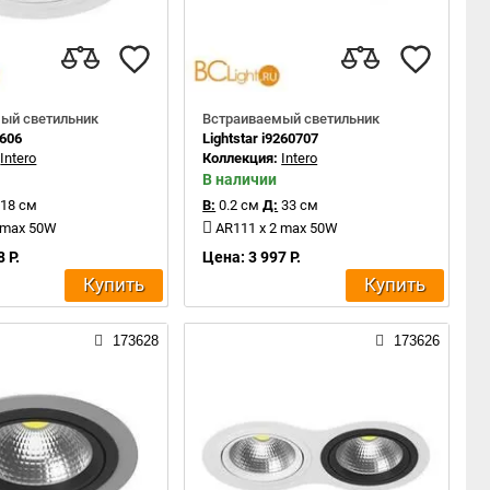
ый светильник
Встраиваемый светильник
1606
Lightstar i9260707
:
Intero
Коллекция:
Intero
В наличии
18 см
В:
0.2 см
Д:
33 см
 max 50W
AR111 x 2 max 50W
 Р.
Цена: 3 997 Р.
Купить
Купить
173628
173626