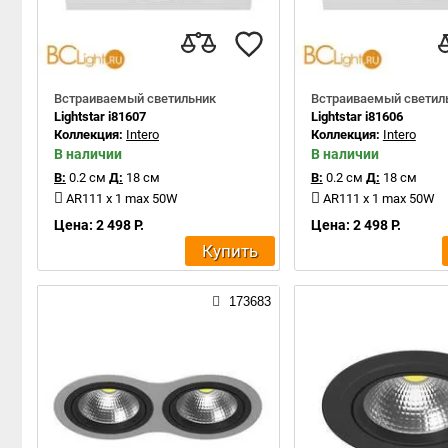
Встраиваемый светильник
Встраиваемый светил
Lightstar i81607
Lightstar i81606
Коллекция:
Intero
Коллекция:
Intero
В наличии
В наличии
В:
0.2 см
Д:
18 см
В:
0.2 см
Д:
18 см
AR111 x 1 max 50W
AR111 x 1 max 50W
Цена: 2 498 Р.
Цена: 2 498 Р.
Купить
173683