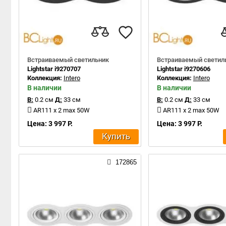
Встраиваемый светильник
Встраиваемый светил
Lightstar i9270707
Lightstar i9270606
Коллекция:
Intero
Коллекция:
Intero
В наличии
В наличии
В:
0.2 см
Д:
33 см
В:
0.2 см
Д:
33 см
AR111 x 2 max 50W
AR111 x 2 max 50W
Цена: 3 997 Р.
Цена: 3 997 Р.
Купить
172865