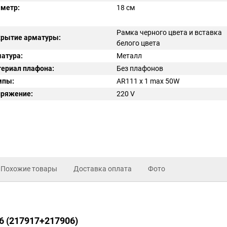
метр:
18 см
Рамка черного цвета и вставка
рытие арматуры:
белого цвета
атура:
Металл
ериал плафона:
Без плафонов
мпы:
AR111 x 1 max 50W
ряжение:
220
V
Похожие товары
Доставка оплата
Фото
06 (217917+217906)