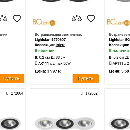
ьник
Встраиваемый светильник
Встраиваем
Lightstar i9270607
Lightstar i9
Коллекция:
Intero
Коллекция
В наличии
В наличии
В:
0.2 см
Д:
33 см
В:
0.2 см
Д:
AR111 x 2 max 50W
AR111 x 2
Цена: 3 997 Р.
Цена: 3 597
Купить
Купить
172864
172862