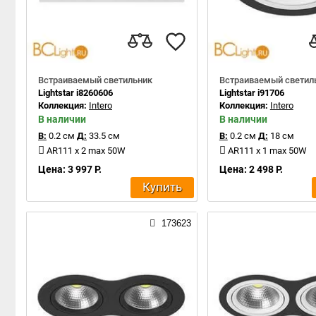
Встраиваемый светильник
Встраиваемый светил
Lightstar i8260606
Lightstar i91706
Коллекция:
Intero
Коллекция:
Intero
В наличии
В наличии
В:
0.2 см
Д:
33.5 см
В:
0.2 см
Д:
18 см
AR111 x 2 max 50W
AR111 x 1 max 50W
Цена: 3 997 Р.
Цена: 2 498 Р.
Купить
173623