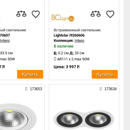
ый светильник
Встраиваемый светильник
270607
Lightstar i9260606
:
Intero
Коллекция:
Intero
В наличии
33.5 см
В:
0.2 см
Д:
33 см
 max 50W
AR111 x 2 max 50W
 Р.
Цена: 3 997 Р.
Купить
Купить
173653
173634