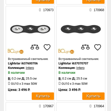
170973
170968
Встраиваемый светильник
Встраиваемый светильник
Lightstar i637600706
Lightstar i637070707
Коллекция:
Intero
Коллекция:
Intero
В наличии
В наличии
В:
0.2 см
Д:
25.5 см
В:
0.2 см
Д:
25.5 см
GU10 x 3 max 50W
GU10 x 3 max 50W
Цена: 3 496 Р.
Цена: 3 496 Р.
Купить
Купить
170967
170964