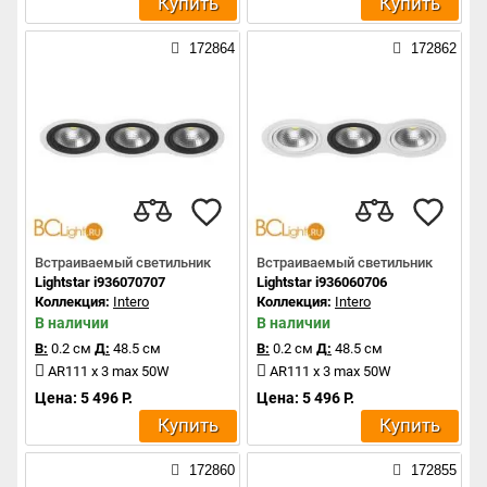
Купить
Купить
172864
172862
Встраиваемый светильник
Встраиваемый светильник
Lightstar i936070707
Lightstar i936060706
Коллекция:
Intero
Коллекция:
Intero
В наличии
В наличии
В:
0.2 см
Д:
48.5 см
В:
0.2 см
Д:
48.5 см
AR111 x 3 max 50W
AR111 x 3 max 50W
Цена: 5 496 Р.
Цена: 5 496 Р.
Купить
Купить
172860
172855