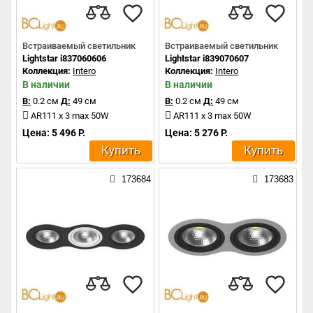
Встраиваемый светильник
Встраиваемый светильник
Lightstar i837060606
Lightstar i839070607
Коллекция:
Intero
Коллекция:
Intero
В наличии
В наличии
В:
0.2 см
Д:
49 см
В:
0.2 см
Д:
49 см
AR111 x 3 max 50W
AR111 x 3 max 50W
Цена: 5 496 Р.
Цена: 5 276 Р.
Купить
Купить
173684
173683