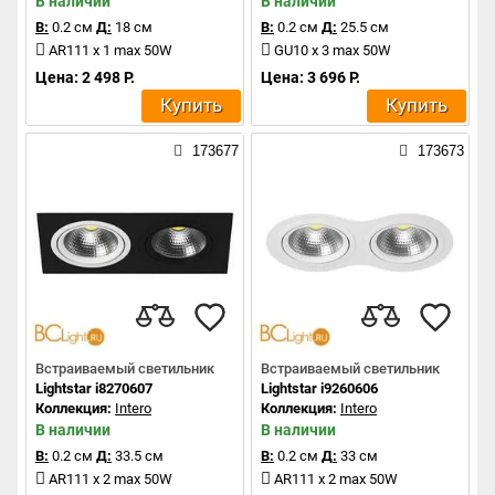
В наличии
В наличии
В:
0.2 см
Д:
18 см
В:
0.2 см
Д:
25.5 см
AR111 x 1 max 50W
GU10 x 3 max 50W
Цена: 2 498 Р.
Цена: 3 696 Р.
Купить
Купить
173677
173673
Встраиваемый светильник
Встраиваемый светильник
Lightstar i8270607
Lightstar i9260606
Коллекция:
Intero
Коллекция:
Intero
В наличии
В наличии
В:
0.2 см
Д:
33.5 см
В:
0.2 см
Д:
33 см
AR111 x 2 max 50W
AR111 x 2 max 50W