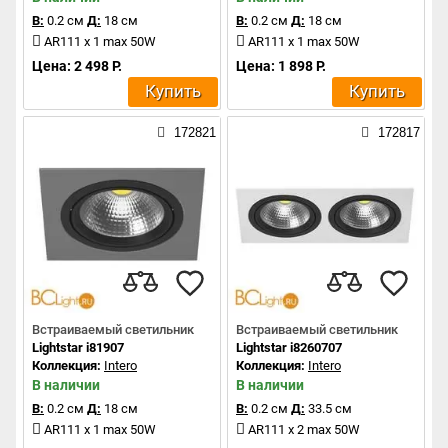
В:
0.2 см
Д:
18 см
В:
0.2 см
Д:
18 см
AR111 x 1 max 50W
AR111 x 1 max 50W
Цена: 2 498 Р.
Цена: 1 898 Р.
Купить
Купить
172821
172817
Встраиваемый светильник
Встраиваемый светильник
Lightstar i81907
Lightstar i8260707
Коллекция:
Intero
Коллекция:
Intero
В наличии
В наличии
В:
0.2 см
Д:
18 см
В:
0.2 см
Д:
33.5 см
AR111 x 1 max 50W
AR111 x 2 max 50W