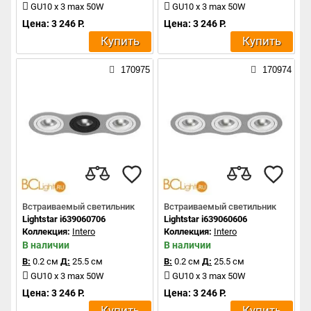
GU10 x 3 max 50W
GU10 x 3 max 50W
Цена: 3 246 Р.
Цена: 3 246 Р.
Купить
Купить
170975
170974
Встраиваемый светильник
Встраиваемый светильник
Lightstar i639060706
Lightstar i639060606
Коллекция:
Intero
Коллекция:
Intero
В наличии
В наличии
В:
0.2 см
Д:
25.5 см
В:
0.2 см
Д:
25.5 см
GU10 x 3 max 50W
GU10 x 3 max 50W
Цена: 3 246 Р.
Цена: 3 246 Р.
Купить
Купить