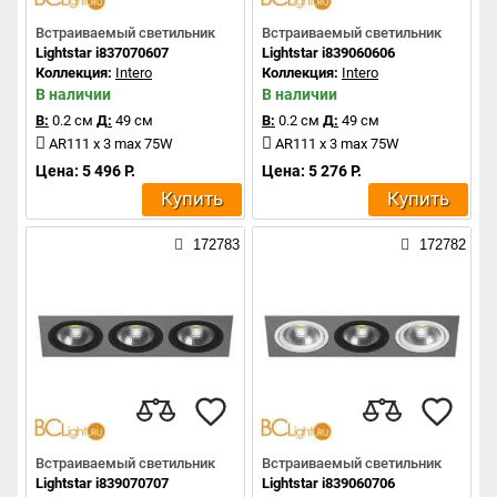
Встраиваемый светильник
Встраиваемый светильник
Lightstar i837070607
Lightstar i839060606
Коллекция:
Intero
Коллекция:
Intero
В наличии
В наличии
В:
0.2 см
Д:
49 см
В:
0.2 см
Д:
49 см
AR111 x 3 max 75W
AR111 x 3 max 75W
Цена: 5 496 Р.
Цена: 5 276 Р.
Купить
Купить
172783
172782
Встраиваемый светильник
Встраиваемый светильник
Lightstar i839070707
Lightstar i839060706