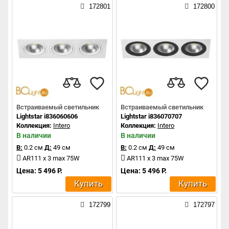
172801
172800
Встраиваемый светильник
Встраиваемый светильник
Lightstar i836060606
Lightstar i836070707
Коллекция:
Intero
Коллекция:
Intero
В наличии
В наличии
В:
0.2 см
Д:
49 см
В:
0.2 см
Д:
49 см
AR111 x 3 max 75W
AR111 x 3 max 75W
Цена: 5 496 Р.
Цена: 5 496 Р.
Купить
Купить
172799
172797