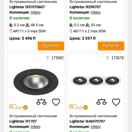
Встраиваемый светильник
Встраиваемый светильник
Lightstar i937070607
Lightstar i9290707
Коллекция:
Intero
Коллекция:
Intero
В наличии
В наличии
В:
0.2 см
Д:
48.5 см
В:
0.2 см
Д:
33 см
AR111 x 3 max 50W
AR111 x 2 max 50W
Цена: 5 496 Р.
Цена: 3 597 Р.
Купить
Купить
173682
173679
Встраиваемый светильник
Встраиваемый светильник
Lightstar i91707
Lightstar i636070707
Коллекция:
Intero
Коллекция:
Intero