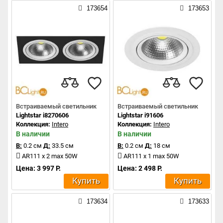
173654
173653
Встраиваемый светильник
Встраиваемый светильник
Lightstar i8270606
Lightstar i91606
Коллекция:
Intero
Коллекция:
Intero
В наличии
В наличии
В:
0.2 см
Д:
33.5 см
В:
0.2 см
Д:
18 см
AR111 x 2 max 50W
AR111 x 1 max 50W
Цена: 3 997 Р.
Цена: 2 498 Р.
Купить
Купить
173634
173633