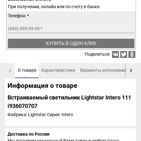
При получении, онлайн или по счету в банке.
Телефон: *
(999) 999-99-99
*
КУПИТЬ В ОДИН КЛИК
Поделиться:
О товаре
Характеристики
Варианты исполнения
Пох
Информация о товаре
Встраиваемый светильник Lightstar Intero 111
i936070707
Фабрика: Lightstar
Серия: Intero
Доставка по России
Мы доставим заказанный Вами товар в любую точку