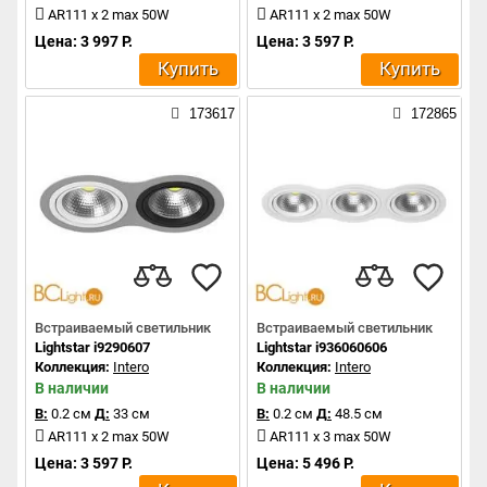
AR111 x 2 max 50W
AR111 x 2 max 50W
Цена: 3 997 Р.
Цена: 3 597 Р.
Купить
Купить
173617
172865
Встраиваемый светильник
Встраиваемый светильник
Lightstar i9290607
Lightstar i936060606
Коллекция:
Intero
Коллекция:
Intero
В наличии
В наличии
В:
0.2 см
Д:
33 см
В:
0.2 см
Д:
48.5 см
AR111 x 2 max 50W
AR111 x 3 max 50W
Цена: 3 597 Р.
Цена: 5 496 Р.