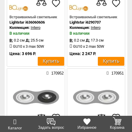
Встраиваемый светильник
Встраиваемый светильник
Lightstar i636060606
Lightstar i6290707
Коллекция:
Intero
Коллекция:
Intero
В наличии
В наличии
В:
0.2 см
Д:
25.5 см
В:
0.2 см
Д:
17.3 см
GU10 x 3 max 50W
GU10 x 2 max 50W
Цена: 3 696 Р.
Цена: 2 247 Р.
Купить
Купить
170952
170951
Задать вопрос
Избранное
Корзина
Каталог
Встраиваемый светильник
Встраиваемый светильник