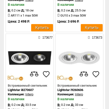
В наличии
В наличии
В:
0.2 см
Д:
18 см
В:
0.2 см
Д:
25.5 см
AR111 x 1 max 50W
GU10 x 3 max 50W
Цена: 2 498 Р.
Цена: 3 696 Р.
Купить
Купить
173677
173673
Встраиваемый светильник
Встраиваемый светильник
Lightstar i8270607
Lightstar i9260606
Коллекция:
Intero
Коллекция:
Intero
В наличии
В наличии
В:
0.2 см
Д:
33.5 см
В:
0.2 см
Д:
33 см