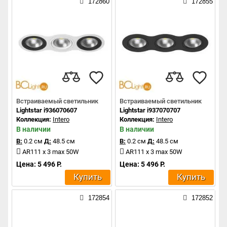
172860
172855
Встраиваемый светильник
Встраиваемый светильник
Lightstar i936070607
Lightstar i937070707
Коллекция:
Intero
Коллекция:
Intero
В наличии
В наличии
В:
0.2 см
Д:
48.5 см
В:
0.2 см
Д:
48.5 см
AR111 x 3 max 50W
AR111 x 3 max 50W
Цена: 5 496 Р.
Цена: 5 496 Р.
Купить
Купить
172854
172852