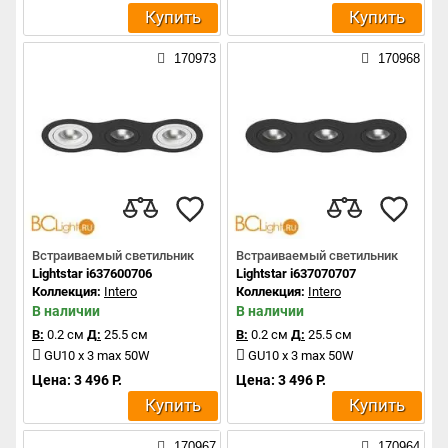
Купить
Купить
170973
170968
Встраиваемый светильник
Встраиваемый светильник
Lightstar i637600706
Lightstar i637070707
Коллекция:
Intero
Коллекция:
Intero
В наличии
В наличии
В:
0.2 см
Д:
25.5 см
В:
0.2 см
Д:
25.5 см
GU10 x 3 max 50W
GU10 x 3 max 50W
Цена: 3 496 Р.
Цена: 3 496 Р.
Купить
Купить
170967
170964