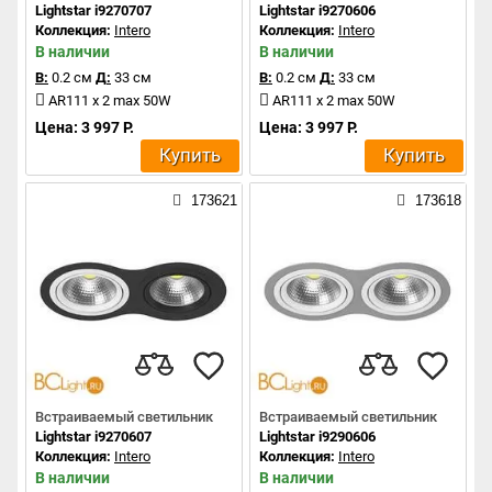
Lightstar i9270707
Lightstar i9270606
Коллекция:
Intero
Коллекция:
Intero
В наличии
В наличии
В:
0.2 см
Д:
33 см
В:
0.2 см
Д:
33 см
AR111 x 2 max 50W
AR111 x 2 max 50W
Цена: 3 997 Р.
Цена: 3 997 Р.
Купить
Купить
173621
173618
Встраиваемый светильник
Встраиваемый светильник
Lightstar i9270607
Lightstar i9290606
Коллекция:
Intero
Коллекция:
Intero
В наличии
В наличии