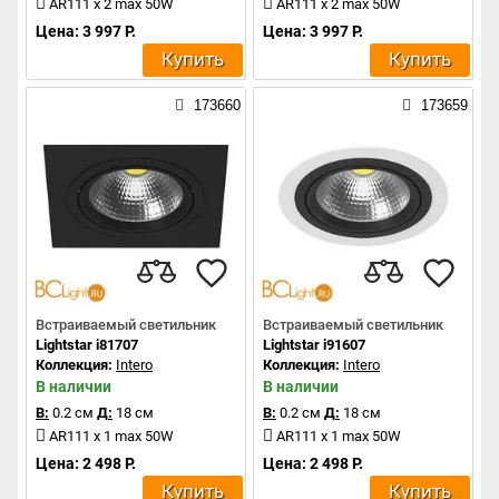
AR111 x 2 max 50W
AR111 x 2 max 50W
Цена: 3 997 Р.
Цена: 3 997 Р.
Купить
Купить
173660
173659
Встраиваемый светильник
Встраиваемый светильник
Lightstar i81707
Lightstar i91607
Коллекция:
Intero
Коллекция:
Intero
В наличии
В наличии
В:
0.2 см
Д:
18 см
В:
0.2 см
Д:
18 см
AR111 x 1 max 50W
AR111 x 1 max 50W
Цена: 2 498 Р.
Цена: 2 498 Р.
Купить
Купить