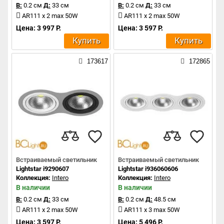
В:
0.2 см
Д:
33 см
В:
0.2 см
Д:
33 см
AR111 x 2 max 50W
AR111 x 2 max 50W
Цена: 3 997 Р.
Цена: 3 597 Р.
Купить
Купить
173617
172865
Встраиваемый светильник
Встраиваемый светильник
Lightstar i9290607
Lightstar i936060606
Коллекция:
Intero
Коллекция:
Intero
В наличии
В наличии
В:
0.2 см
Д:
33 см
В:
0.2 см
Д:
48.5 см
AR111 x 2 max 50W
AR111 x 3 max 50W
Цена: 3 597 Р.
Цена: 5 496 Р.