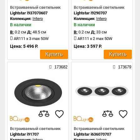
Встраиваемый светильник
Встраиваемый светильник
Lightstar i937070607
Lightstar i9290707
Коллекция:
Intero
Коллекция:
Intero
В наличии
В наличии
В:
0.2 см
Д:
48.5 см
В:
0.2 см
Д:
33 см
AR111 x 3 max 50W
AR111 x 2 max 50W
Цена: 5 496 Р.
Цена: 3 597 Р.
Купить
Купить
173682
173679
Встраиваемый светильник
Встраиваемый светильник
Lightstar i91707
Lightstar i636070707
Коллекция:
Intero
Коллекция:
Intero