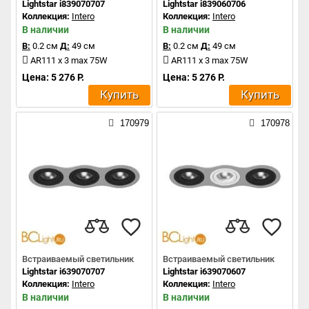
Lightstar i839070707
Lightstar i839060706
Коллекция:
Intero
Коллекция:
Intero
В наличии
В наличии
В:
0.2 см
Д:
49 см
В:
0.2 см
Д:
49 см
AR111 x 3 max 75W
AR111 x 3 max 75W
Цена: 5 276 Р.
Цена: 5 276 Р.
Купить
Купить
170979
170978
Встраиваемый светильник
Встраиваемый светильник
Lightstar i639070707
Lightstar i639070607
Коллекция:
Intero
Коллекция:
Intero
В наличии
В наличии