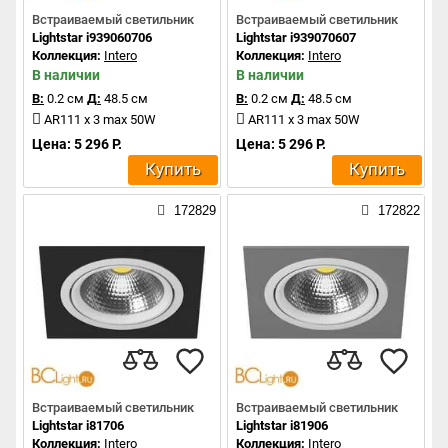
Встраиваемый светильник
Встраиваемый светильник
Lightstar i939060706
Lightstar i939070607
Коллекция:
Intero
Коллекция:
Intero
В наличии
В наличии
В:
0.2 см
Д:
48.5 см
В:
0.2 см
Д:
48.5 см
AR111 x 3 max 50W
AR111 x 3 max 50W
Цена: 5 296 Р.
Цена: 5 296 Р.
Купить
Купить
172829
172822
Встраиваемый светильник
Встраиваемый светильник
Lightstar i81706
Lightstar i81906
Коллекция:
Intero
Коллекция:
Intero