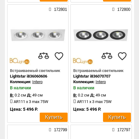
172801
172800
Встраиваемый светильник
Встраиваемый светильник
Lightstar i836060606
Lightstar i836070707
Коллекция:
Intero
Коллекция:
Intero
В наличии
В наличии
В:
0.2 см
Д:
49 см
В:
0.2 см
Д:
49 см
AR111 x 3 max 75W
AR111 x 3 max 75W
Цена: 5 496 Р.
Цена: 5 496 Р.
Купить
Купить
172799
172797