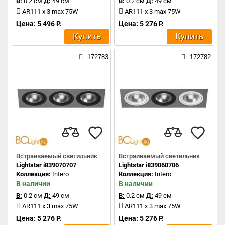
В:
0.2 см
Д:
49 см
В:
0.2 см
Д:
49 см
AR111 x 3 max 75W
AR111 x 3 max 75W
Цена: 5 496 Р.
Цена: 5 276 Р.
Купить
Купить
172783
172782
Встраиваемый светильник
Встраиваемый светильник
Lightstar i839070707
Lightstar i839060706
Коллекция:
Intero
Коллекция:
Intero
В наличии
В наличии
В:
0.2 см
Д:
49 см
В:
0.2 см
Д:
49 см
AR111 x 3 max 75W
AR111 x 3 max 75W
Цена: 5 276 Р.
Цена: 5 276 Р.