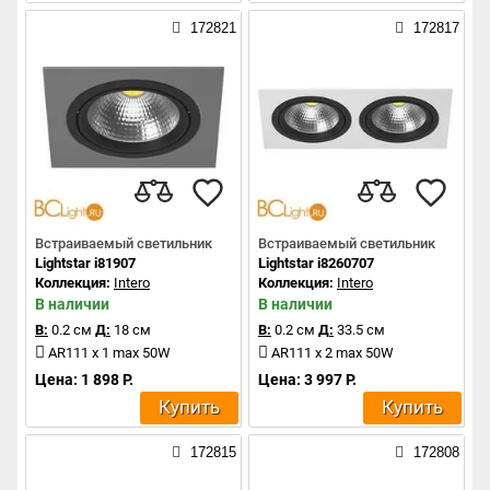
172821
172817
Встраиваемый светильник
Встраиваемый светильник
Lightstar i81907
Lightstar i8260707
Коллекция:
Intero
Коллекция:
Intero
В наличии
В наличии
В:
0.2 см
Д:
18 см
В:
0.2 см
Д:
33.5 см
AR111 x 1 max 50W
AR111 x 2 max 50W
Цена: 1 898 Р.
Цена: 3 997 Р.
Купить
Купить
172815
172808