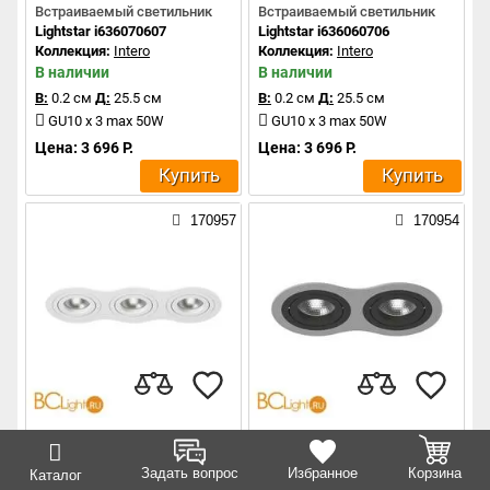
Встраиваемый светильник
Встраиваемый светильник
Lightstar i636070607
Lightstar i636060706
Коллекция:
Intero
Коллекция:
Intero
В наличии
В наличии
В:
0.2 см
Д:
25.5 см
В:
0.2 см
Д:
25.5 см
GU10 x 3 max 50W
GU10 x 3 max 50W
Цена: 3 696 Р.
Цена: 3 696 Р.
Купить
Купить
170957
170954
Встраиваемый светильник
Встраиваемый светильник
Lightstar i636060606
Lightstar i6290707
Задать вопрос
Избранное
Корзина
Коллекция:
Intero
Коллекция:
Intero
Каталог