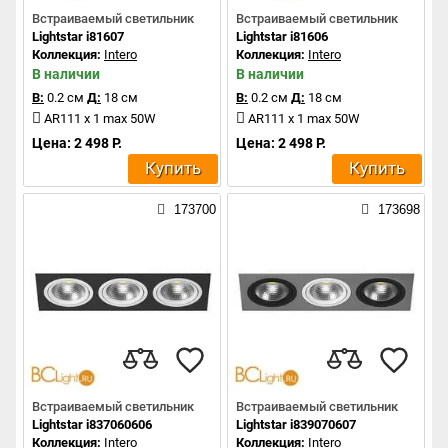
Встраиваемый светильник
Встраиваемый светильник
Lightstar i81607
Lightstar i81606
Коллекция:
Intero
Коллекция:
Intero
В наличии
В наличии
В:
0.2 см
Д:
18 см
В:
0.2 см
Д:
18 см
AR111 x 1 max 50W
AR111 x 1 max 50W
Цена: 2 498 Р.
Цена: 2 498 Р.
Купить
Купить
173700
173698
Встраиваемый светильник
Встраиваемый светильник
Lightstar i837060606
Lightstar i839070607
Коллекция:
Intero
Коллекция:
Intero