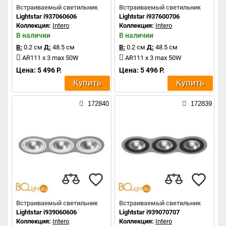
Встраиваемый светильник
Встраиваемый светильник
Lightstar i937060606
Lightstar i937600706
Коллекция:
Intero
Коллекция:
Intero
В наличии
В наличии
В:
0.2 см
Д:
48.5 см
В:
0.2 см
Д:
48.5 см
AR111 x 3 max 50W
AR111 x 3 max 50W
Цена: 5 496 Р.
Цена: 5 496 Р.
Купить
Купить
172840
172839
Встраиваемый светильник
Встраиваемый светильник
Lightstar i939060606
Lightstar i939070707
Коллекция:
Intero
Коллекция:
Intero