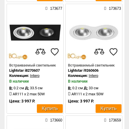
173677
173673
Встраиваемый светильник
Встраиваемый светильник
Lightstar i8270607
Lightstar i9260606
Коллекция:
Intero
Коллекция:
Intero
В наличии
В наличии
В:
0.2 см
Д:
33.5 см
В:
0.2 см
Д:
33 см
AR111 x 2 max 50W
AR111 x 2 max 50W
Цена: 3 997 Р.
Цена: 3 997 Р.
Купить
Купить
173660
173659