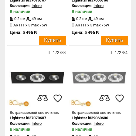
Lightstar i837070707
Lightstar i837600706
Коллекция:
Intero
Коллекция:
Intero
В наличии
В наличии
В:
0.2 см
Д:
49 см
В:
0.2 см
Д:
49 см
AR111 x 3 max 75W
AR111 x 3 max 75W
Цена: 5 496 Р.
Цена: 5 496 Р.
Купить
Купить
172788
172784
Встраиваемый светильник
Встраиваемый светильник
Lightstar i837070607
Lightstar i839060606
Коллекция:
Intero
Коллекция:
Intero
В наличии
В наличии