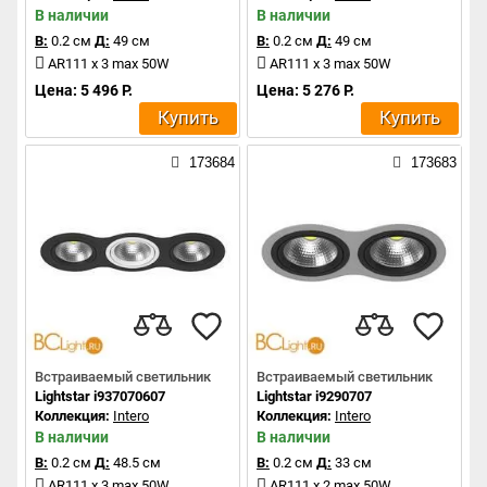
В наличии
В наличии
В:
0.2 см
Д:
49 см
В:
0.2 см
Д:
49 см
AR111 x 3 max 50W
AR111 x 3 max 50W
Цена: 5 496 Р.
Цена: 5 276 Р.
Купить
Купить
173684
173683
Встраиваемый светильник
Встраиваемый светильник
Lightstar i937070607
Lightstar i9290707
Коллекция:
Intero
Коллекция:
Intero
В наличии
В наличии
В:
0.2 см
Д:
48.5 см
В:
0.2 см
Д:
33 см
AR111 x 3 max 50W
AR111 x 2 max 50W