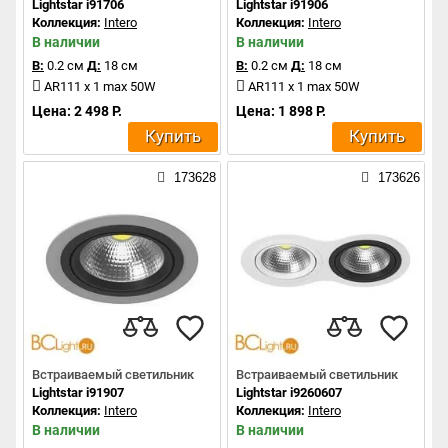
Lightstar i91706
Lightstar i91906
Коллекция:
Intero
Коллекция:
Intero
В наличии
В наличии
В:
0.2 см
Д:
18 см
В:
0.2 см
Д:
18 см
AR111 x 1 max 50W
AR111 x 1 max 50W
Цена: 2 498 Р.
Цена: 1 898 Р.
Купить
Купить
173628
173626
Встраиваемый светильник
Встраиваемый светильник
Lightstar i91907
Lightstar i9260607
Коллекция:
Intero
Коллекция:
Intero
В наличии
В наличии