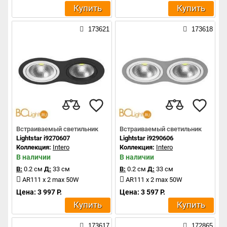
Купить
Купить
173621
173618
Встраиваемый светильник
Встраиваемый светильник
Lightstar i9270607
Lightstar i9290606
Коллекция:
Intero
Коллекция:
Intero
В наличии
В наличии
В:
0.2 см
Д:
33 см
В:
0.2 см
Д:
33 см
AR111 x 2 max 50W
AR111 x 2 max 50W
Цена: 3 997 Р.
Цена: 3 597 Р.
Купить
Купить
173617
172865