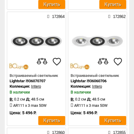
Купить
Купить
172864
172862
Встраиваемый светильник
Встраиваемый светильник
Lightstar i936070707
Lightstar i936060706
Коллекция:
Intero
Коллекция:
Intero
В наличии
В наличии
В:
0.2 см
Д:
48.5 см
В:
0.2 см
Д:
48.5 см
AR111 x 3 max 50W
AR111 x 3 max 50W
Цена: 5 496 Р.
Цена: 5 496 Р.
Купить
Купить
172860
172855