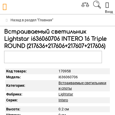
Вход
Назад в раздел "Главная"
Встраиваемый светильник
Lightstar i636060706 INTERO 16 Triple
ROUND (217636+217606+217607+217606)
Код товара:
170958
Модель:
i636060706
Встраиваемые светильники
Категория:
и споты
Фабрика:
Lightstar
Серия:
Intero
Высота:
0.2 см