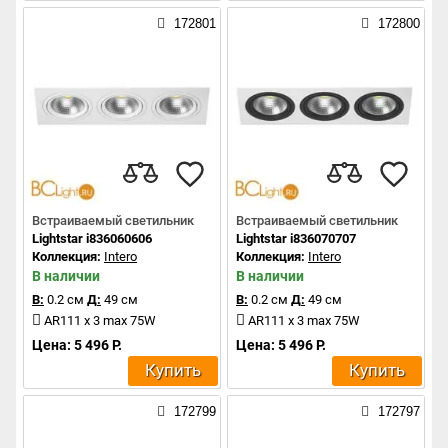
172801
172800
Встраиваемый светильник
Встраиваемый светильник
Lightstar i836060606
Lightstar i836070707
Коллекция:
Intero
Коллекция:
Intero
В наличии
В наличии
В:
0.2 см
Д:
49 см
В:
0.2 см
Д:
49 см
AR111 x 3 max 75W
AR111 x 3 max 75W
Цена: 5 496 Р.
Цена: 5 496 Р.
Купить
Купить
172799
172797