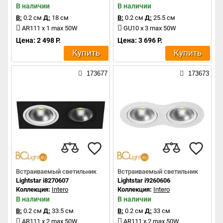
В наличии
В наличии
В:
0.2 см
Д:
18 см
В:
0.2 см
Д:
25.5 см
AR111 x 1 max 50W
GU10 x 3 max 50W
Цена: 2 498 Р.
Цена: 3 696 Р.
Купить
Купить
173677
173673
Встраиваемый светильник
Встраиваемый светильник
Lightstar i8270607
Lightstar i9260606
Коллекция:
Intero
Коллекция:
Intero
В наличии
В наличии
В:
0.2 см
Д:
33.5 см
В:
0.2 см
Д:
33 см
AR111 x 2 max 50W
AR111 x 2 max 50W