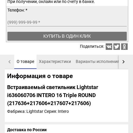
При получении, онлайн или по счету в банке.
Телефон: *
(999) 999-99-99
*
КУПИТЬ В ОДИН КЛИК
Поделиться:
О товаре
Характеристики
Варианты исполнения
Пох
Информация о товаре
Встраиваемый светильник Lightstar
i636060706 INTERO 16 Triple ROUND
(217636+217606+217607+217606)
Фабрика: Lightstar
Серия: Intero
Доставка по России