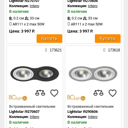
Lightstar i9270707
Lightstar i9270606
Коллекция:
Intero
Коллекция:
Intero
В наличии
В наличии
В:
0.2 см
Д:
33 см
В:
0.2 см
Д:
33 см
AR111 x 2 max 50W
AR111 x 2 max 50W
Цена: 3 997 Р.
Цена: 3 997 Р.
Купить
Купить
173621
173618
Встраиваемый светильник
Встраиваемый светильник
Lightstar i9270607
Lightstar i9290606
Коллекция:
Intero
Коллекция:
Intero
В наличии
В наличии