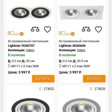
Встраиваемый светильник
Встраиваемый светильник
Lightstar i9260707
Lightstar i8260606
Коллекция:
Intero
Коллекция:
Intero
В наличии
В наличии
В:
0.2 см
Д:
33 см
В:
0.2 см
Д:
33.5 см
AR111 x 2 max 50W
AR111 x 2 max 50W
Цена: 3 997 Р.
Цена: 3 997 Р.
Купить
Купить
173632
173629