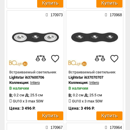
Купить
Купить
170973
170968
Встраиваемый светильник
Встраиваемый светильник
Lightstar i637600706
Lightstar i637070707
Коллекция:
Intero
Коллекция:
Intero
В наличии
В наличии
В:
0.2 см
Д:
25.5 см
В:
0.2 см
Д:
25.5 см
GU10 x 3 max 50W
GU10 x 3 max 50W
Цена: 3 496 Р.
Цена: 3 496 Р.
Купить
Купить
170967
170964