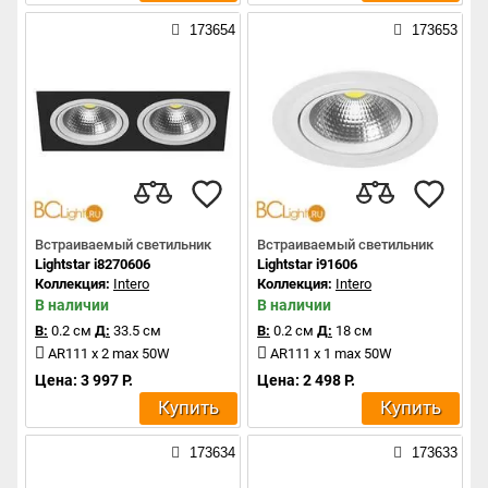
173654
173653
Встраиваемый светильник
Встраиваемый светильник
Lightstar i8270606
Lightstar i91606
Коллекция:
Intero
Коллекция:
Intero
В наличии
В наличии
В:
0.2 см
Д:
33.5 см
В:
0.2 см
Д:
18 см
AR111 x 2 max 50W
AR111 x 1 max 50W
Цена: 3 997 Р.
Цена: 2 498 Р.
Купить
Купить
173634
173633