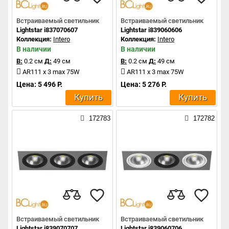
Встраиваемый светильник
Встраиваемый светильник
Lightstar i837070607
Lightstar i839060606
Коллекция:
Intero
Коллекция:
Intero
В наличии
В наличии
В:
0.2 см
Д:
49 см
В:
0.2 см
Д:
49 см
AR111 x 3 max 75W
AR111 x 3 max 75W
Цена: 5 496 Р.
Цена: 5 276 Р.
Купить
Купить
172783
172782
Встраиваемый светильник
Встраиваемый светильник
Lightstar i839070707
Lightstar i839060706