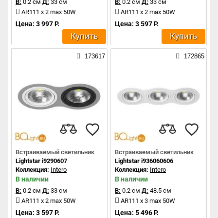
В:
0.2 см
Д:
33 см
В:
0.2 см
Д:
33 см
AR111 x 2 max 50W
AR111 x 2 max 50W
Цена: 3 997 Р.
Цена: 3 597 Р.
Купить
Купить
173617
172865
Встраиваемый светильник
Встраиваемый светильник
Lightstar i9290607
Lightstar i936060606
Коллекция:
Intero
Коллекция:
Intero
В наличии
В наличии
В:
0.2 см
Д:
33 см
В:
0.2 см
Д:
48.5 см
AR111 x 2 max 50W
AR111 x 3 max 50W
Цена: 3 597 Р.
Цена: 5 496 Р.