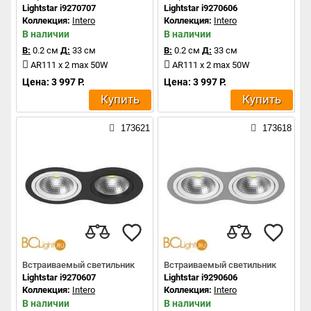
Lightstar i9270707
Lightstar i9270606
Коллекция:
Intero
Коллекция:
Intero
В наличии
В наличии
В:
0.2 см
Д:
33 см
В:
0.2 см
Д:
33 см
AR111 x 2 max 50W
AR111 x 2 max 50W
Цена: 3 997 Р.
Цена: 3 997 Р.
Купить
Купить
173621
173618
Встраиваемый светильник
Встраиваемый светильник
Lightstar i9270607
Lightstar i9290606
Коллекция:
Intero
Коллекция:
Intero
В наличии
В наличии