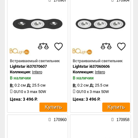
170967
170964
Встраиваемый светильник
Встраиваемый светильник
Lightstar i637070607
Lightstar i637060606
Коллекция:
Intero
Коллекция:
Intero
В наличии
В наличии
В:
0.2 см
Д:
25.5 см
В:
0.2 см
Д:
25.5 см
GU10 x 3 max 50W
GU10 x 3 max 50W
Цена: 3 496 Р.
Цена: 3 496 Р.
Купить
Купить
170960
170958