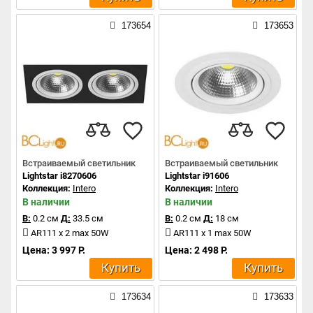
173654
173653
Встраиваемый светильник
Встраиваемый светильник
Lightstar i8270606
Lightstar i91606
Коллекция:
Intero
Коллекция:
Intero
В наличии
В наличии
В:
0.2 см
Д:
33.5 см
В:
0.2 см
Д:
18 см
AR111 x 2 max 50W
AR111 x 1 max 50W
Цена: 3 997 Р.
Цена: 2 498 Р.
Купить
Купить
173634
173633