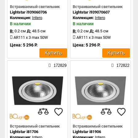
Встраиваемый светильник
Встраиваемый светильник
Lightstar i939060706
Lightstar i939070607
Коллекция:
Intero
Коллекция:
Intero
В наличии
В наличии
В:
0.2 см
Д:
48.5 см
В:
0.2 см
Д:
48.5 см
AR111 x 3 max 50W
AR111 x 3 max 50W
Цена: 5 296 Р.
Цена: 5 296 Р.
Купить
Купить
172829
172822
Встраиваемый светильник
Встраиваемый светильник
Lightstar i81706
Lightstar i81906
Коллекция:
Intero
Коллекция:
Intero