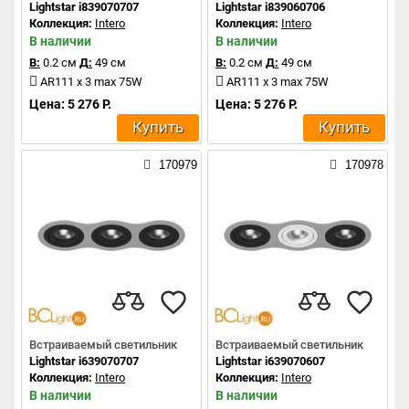
Lightstar i839070707
Lightstar i839060706
Коллекция:
Intero
Коллекция:
Intero
В наличии
В наличии
В:
0.2 см
Д:
49 см
В:
0.2 см
Д:
49 см
AR111 x 3 max 75W
AR111 x 3 max 75W
Цена: 5 276 Р.
Цена: 5 276 Р.
Купить
Купить
170979
170978
Встраиваемый светильник
Встраиваемый светильник
Lightstar i639070707
Lightstar i639070607
Коллекция:
Intero
Коллекция:
Intero
В наличии
В наличии