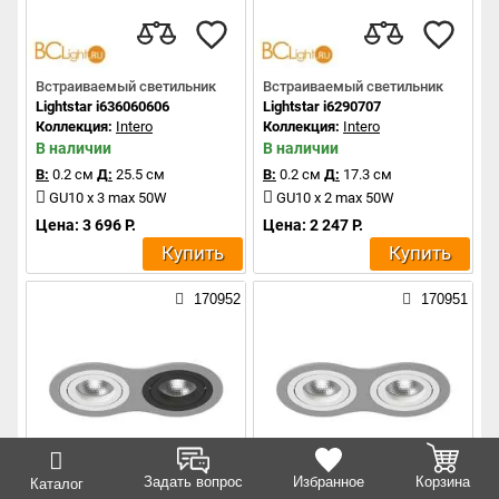
Встраиваемый светильник
Встраиваемый светильник
Lightstar i636060606
Lightstar i6290707
Коллекция:
Intero
Коллекция:
Intero
В наличии
В наличии
В:
0.2 см
Д:
25.5 см
В:
0.2 см
Д:
17.3 см
GU10 x 3 max 50W
GU10 x 2 max 50W
Цена: 3 696 Р.
Цена: 2 247 Р.
Купить
Купить
170952
170951
Задать вопрос
Избранное
Корзина
Каталог