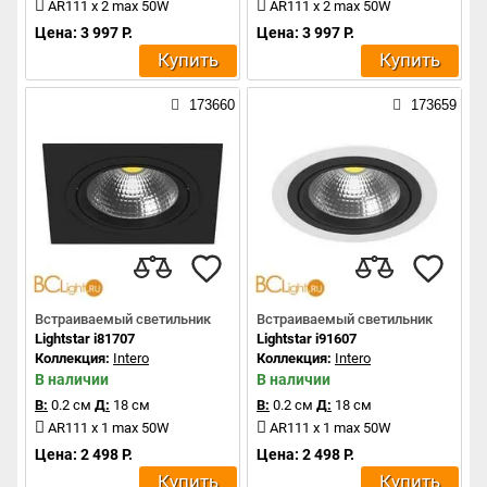
AR111 x 2 max 50W
AR111 x 2 max 50W
Цена: 3 997 Р.
Цена: 3 997 Р.
Купить
Купить
173660
173659
Встраиваемый светильник
Встраиваемый светильник
Lightstar i81707
Lightstar i91607
Коллекция:
Intero
Коллекция:
Intero
В наличии
В наличии
В:
0.2 см
Д:
18 см
В:
0.2 см
Д:
18 см
AR111 x 1 max 50W
AR111 x 1 max 50W
Цена: 2 498 Р.
Цена: 2 498 Р.
Купить
Купить