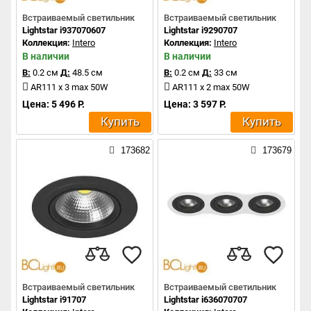
Встраиваемый светильник
Встраиваемый светильник
Lightstar i937070607
Lightstar i9290707
Коллекция:
Intero
Коллекция:
Intero
В наличии
В наличии
В:
0.2 см
Д:
48.5 см
В:
0.2 см
Д:
33 см
AR111 x 3 max 50W
AR111 x 2 max 50W
Цена: 5 496 Р.
Цена: 3 597 Р.
Купить
Купить
173682
173679
Встраиваемый светильник
Встраиваемый светильник
Lightstar i91707
Lightstar i636070707