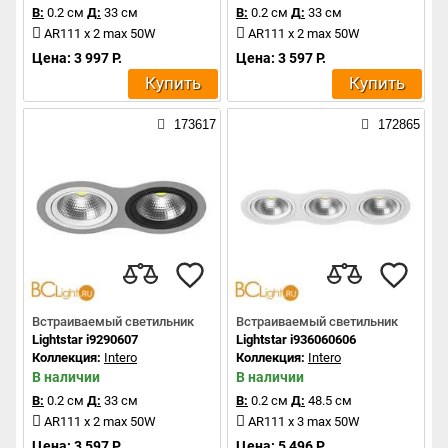
В:
0.2 см
Д:
33 см
В:
0.2 см
Д:
33 см
AR111 x 2 max 50W
AR111 x 2 max 50W
Цена: 3 997 Р.
Цена: 3 597 Р.
Купить
Купить
173617
172865
Встраиваемый светильник
Встраиваемый светильник
Lightstar i9290607
Lightstar i936060606
Коллекция:
Intero
Коллекция:
Intero
В наличии
В наличии
В:
0.2 см
Д:
33 см
В:
0.2 см
Д:
48.5 см
AR111 x 2 max 50W
AR111 x 3 max 50W
Цена: 3 597 Р.
Цена: 5 496 Р.