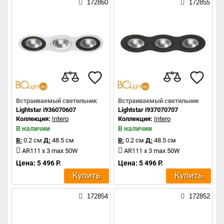
172860
172855
Встраиваемый светильник
Встраиваемый светильник
Lightstar i936070607
Lightstar i937070707
Коллекция:
Intero
Коллекция:
Intero
В наличии
В наличии
В:
0.2 см
Д:
48.5 см
В:
0.2 см
Д:
48.5 см
AR111 x 3 max 50W
AR111 x 3 max 50W
Цена: 5 496 Р.
Цена: 5 496 Р.
Купить
Купить
172854
172852