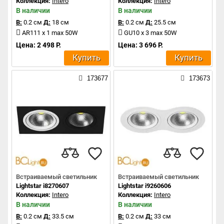
Коллекция:
Intero
Коллекция:
Intero
В наличии
В наличии
В:
0.2 см
Д:
18 см
В:
0.2 см
Д:
25.5 см
AR111 x 1 max 50W
GU10 x 3 max 50W
Цена: 2 498 Р.
Цена: 3 696 Р.
Купить
Купить
173677
173673
Встраиваемый светильник
Встраиваемый светильник
Lightstar i8270607
Lightstar i9260606
Коллекция:
Intero
Коллекция:
Intero
В наличии
В наличии
В:
0.2 см
Д:
33.5 см
В:
0.2 см
Д:
33 см