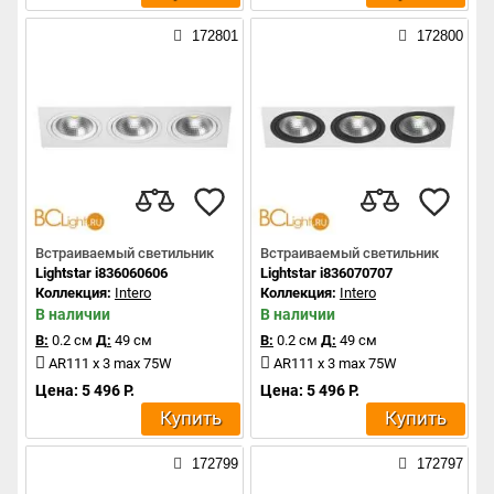
172801
172800
Встраиваемый светильник
Встраиваемый светильник
Lightstar i836060606
Lightstar i836070707
Коллекция:
Intero
Коллекция:
Intero
В наличии
В наличии
В:
0.2 см
Д:
49 см
В:
0.2 см
Д:
49 см
AR111 x 3 max 75W
AR111 x 3 max 75W
Цена: 5 496 Р.
Цена: 5 496 Р.
Купить
Купить
172799
172797