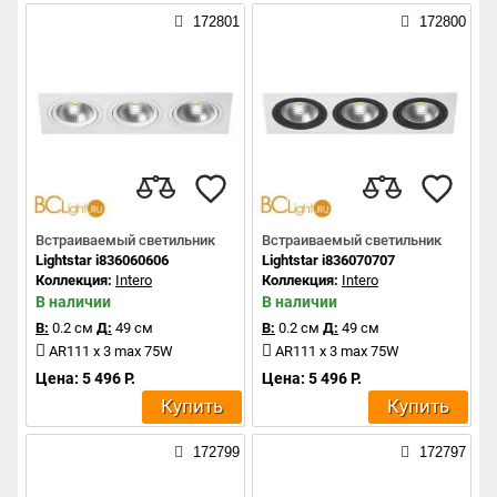
172801
172800
Встраиваемый светильник
Встраиваемый светильник
Lightstar i836060606
Lightstar i836070707
Коллекция:
Intero
Коллекция:
Intero
В наличии
В наличии
В:
0.2 см
Д:
49 см
В:
0.2 см
Д:
49 см
AR111 x 3 max 75W
AR111 x 3 max 75W
Цена: 5 496 Р.
Цена: 5 496 Р.
Купить
Купить
172799
172797