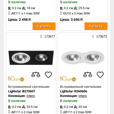
В наличии
В наличии
В:
0.2 см
Д:
18 см
В:
0.2 см
Д:
25.5 см
AR111 x 1 max 50W
GU10 x 3 max 50W
Цена: 2 498 Р.
Цена: 3 696 Р.
Купить
Купить
173677
173673
Встраиваемый светильник
Встраиваемый светильник
Lightstar i8270607
Lightstar i9260606
Коллекция:
Intero
Коллекция:
Intero
В наличии
В наличии
В:
0.2 см
Д:
33.5 см
В:
0.2 см
Д:
33 см
AR111 x 2 max 50W
AR111 x 2 max 50W