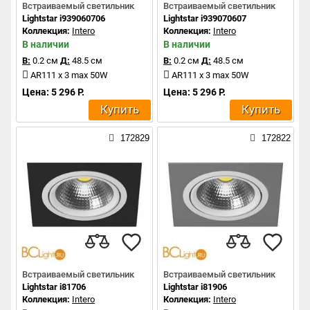
Встраиваемый светильник
Встраиваемый светильник
Lightstar i939060706
Lightstar i939070607
Коллекция:
Intero
Коллекция:
Intero
В наличии
В наличии
В:
0.2 см
Д:
48.5 см
В:
0.2 см
Д:
48.5 см
AR111 x 3 max 50W
AR111 x 3 max 50W
Цена: 5 296 Р.
Цена: 5 296 Р.
Купить
Купить
172829
172822
Встраиваемый светильник
Встраиваемый светильник
Lightstar i81706
Lightstar i81906
Коллекция:
Intero
Коллекция:
Intero