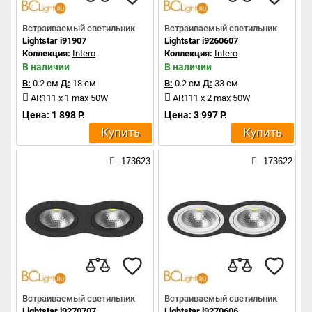
Встраиваемый светильник
Встраиваемый светильник
Lightstar i91907
Lightstar i9260607
Коллекция:
Intero
Коллекция:
Intero
В наличии
В наличии
В:
0.2 см
Д:
18 см
В:
0.2 см
Д:
33 см
AR111 x 1 max 50W
AR111 x 2 max 50W
Цена: 1 898 Р.
Цена: 3 997 Р.
Купить
Купить
173623
173622
Встраиваемый светильник
Встраиваемый светильник
Lightstar i9270707
Lightstar i9270606