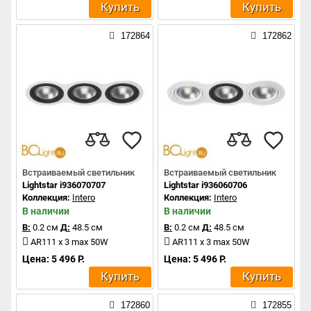
Купить
Купить
172864
172862
Встраиваемый светильник
Встраиваемый светильник
Lightstar i936070707
Lightstar i936060706
Коллекция:
Intero
Коллекция:
Intero
В наличии
В наличии
В:
0.2 см
Д:
48.5 см
В:
0.2 см
Д:
48.5 см
AR111 x 3 max 50W
AR111 x 3 max 50W
Цена: 5 496 Р.
Цена: 5 496 Р.
Купить
Купить
172860
172855