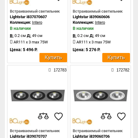
Встраиваемый светильник
Встраиваемый светильник
Lightstar i837070607
Lightstar i839060606
Коллекция:
Intero
Коллекция:
Intero
В наличии
В наличии
В:
0.2 см
Д:
49 см
В:
0.2 см
Д:
49 см
AR111 x 3 max 75W
AR111 x 3 max 75W
Цена: 5 496 Р.
Цена: 5 276 Р.
Купить
Купить
172783
172782
Встраиваемый светильник
Встраиваемый светильник
Lightstar i839070707
Lightstar i839060706