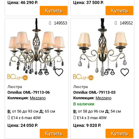
Цена: 46 290 Р.
Цена: 37 500 Р.
Купить
Купить
149553
149552
Люстра
Люстра
Omnilux OML-79113-06
Omnilux OML-79113-03
Коллекция:
Mezzano
Коллекция:
Mezzano
В наличии
В:
от 56 до 93 см
Д:
65 см
В:
от 58 до 96 см
Д:
54 см
E14 x 6 max 40W
E14 x 3 max 40W
Цена: 24 050 Р.
Цена: 9 020 Р.
Купить
Купить