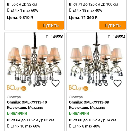
В:
56 см
Д:
32 см
В:
от 71 до 126 см
Д:
100 см
E14 x 1 max 60W
E14 x 18 max 40W
Цена: 9 310 Р.
Цена: 71 360 Р.
Купить
Купить
149556
149554
Люстра
Люстра
Omnilux OML-79113-10
Omnilux OML-79113-08
Коллекция:
Mezzano
Коллекция:
Mezzano
В наличии
В наличии
В:
от 64 до 115 см
Д:
85 см
В:
от 60 до 105 см
Д:
74 см
E14 x 10 max 60W
E14 x 8 max 40W