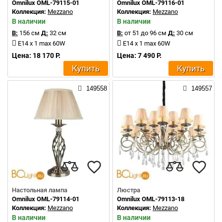
Omnilux OML-79115-01
Omnilux OML-79116-01
Коллекция:
Mezzano
Коллекция:
Mezzano
В наличии
В наличии
В:
156 см
Д:
32 см
В:
от 51 до 96 см
Д:
30 см
E14 x 1 max 60W
E14 x 1 max 60W
Цена: 18 170 Р.
Цена: 7 490 Р.
Купить
Купить
149558
149557
Настольная лампа
Люстра
Omnilux OML-79114-01
Omnilux OML-79113-18
Коллекция:
Mezzano
Коллекция:
Mezzano
В наличии
В наличии