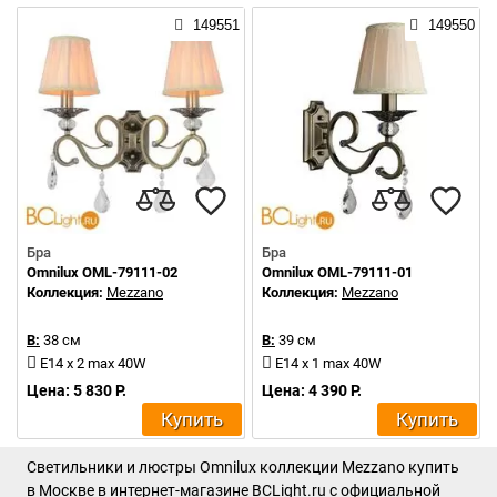
149551
149550
Бра
Бра
Omnilux OML-79111-02
Omnilux OML-79111-01
Коллекция:
Mezzano
Коллекция:
Mezzano
В:
38 см
В:
39 см
E14 x 2 max 40W
E14 x 1 max 40W
Цена: 5 830 Р.
Цена: 4 390 Р.
Купить
Купить
Светильники и люстры Omnilux коллекции Mezzano купить
в Москве в интернет-магазине BCLight.ru с официальной