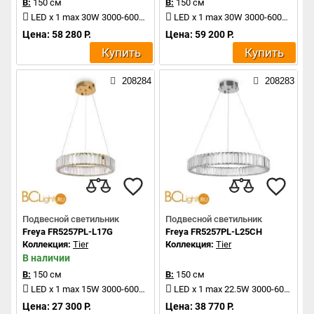
В:
150 см
В:
150 см
LED x 1 max 30W 3000-6000K 2400Lm
LED x 1 max 30W 3000-6000K 2400Lm
Цена: 58 280 Р.
Цена: 59 200 Р.
Купить
Купить
208284
208283
Подвесной светильник
Подвесной светильник
Freya FR5257PL-L17G
Freya FR5257PL-L25CH
Коллекция:
Tier
Коллекция:
Tier
В наличии
В:
150 см
В:
150 см
LED x 1 max 15W 3000-6000K 1200Lm
LED x 1 max 22.5W 3000-6000K 1800Lm
Цена: 27 300 Р.
Цена: 38 770 Р.