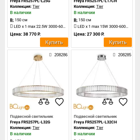
Freya FR5257PL-L25G
Freya FR5257PL-L17CH
Коллекция:
Tier
Коллекция:
Tier
В наличии
В наличии
В:
150 см
В:
150 см
LED x 1 max 22.5W 3000-6000K 1800Lm
LED x 1 max 15W 3000-6000K 1200Lm
Цена: 38 770 Р.
Цена: 27 300 Р.
Купить
Купить
208286
208285
Подвесной светильник
Подвесной светильник
Freya FR5257PL-L32G
Freya FR5257PL-L32CH
Коллекция:
Tier
Коллекция:
Tier
В наличии
В наличии