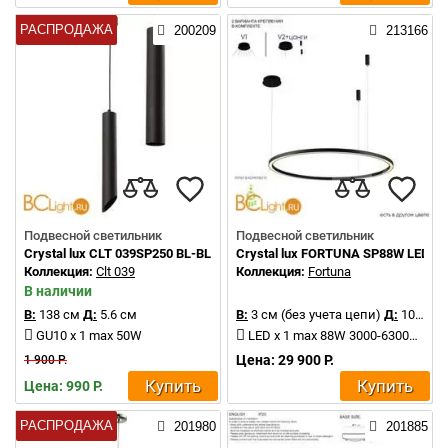
РАСПРОДАЖА
200209
213166
Подвесной светильник
Подвесной светильник
Crystal lux CLT 039SP250 BL-BL
Crystal lux FORTUNA SP88W LED B
Коллекция:
Clt 039
Коллекция:
Fortuna
В наличии
В:
138 см
Д:
5.6 см
В:
3 см (без учета цепи)
Д:
100 см
GU10 x 1 max 50W
LED x 1 max 88W 3000-6300K 5200Lm
Цена: 29 900 Р.
1 900 Р.
Купить
Купить
Цена: 990 Р.
РАСПРОДАЖА
201980
201885