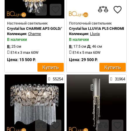
Настенный светильник
Потолочный светильник
Crystal lux CHARME AP3 GOLD/TRANSPARENT
Crystal lux LLUVIA PL5 CHROME D4
Коллекция:
Charme
Коллекция:
Lluvia
В наличии
В наличии
В:
25 см
В:
17.5 см
Д:
46 см
E14 x 3 max 60W
E14 x 5 max 60W
Цена: 15 500 Р.
Цена: 29 500 Р.
Купить
Купить
55254
31964