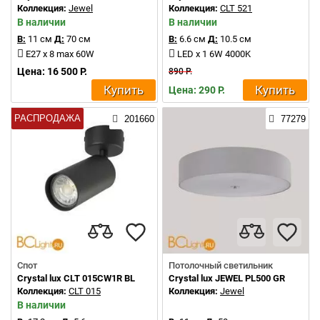
Коллекция:
Jewel
Коллекция:
CLT 521
В наличии
В наличии
В:
11 см
Д:
70 см
В:
6.6 см
Д:
10.5 см
E27 x 8 max 60W
LED x 1 6W 4000K
Цена: 16 500 Р.
890 Р.
Купить
Купить
Цена: 290 Р.
РАСПРОДАЖА
201660
77279
Спот
Потолочный светильник
Crystal lux CLT 015CW1R BL
Crystal lux JEWEL PL500 GR
Коллекция:
CLT 015
Коллекция:
Jewel
В наличии