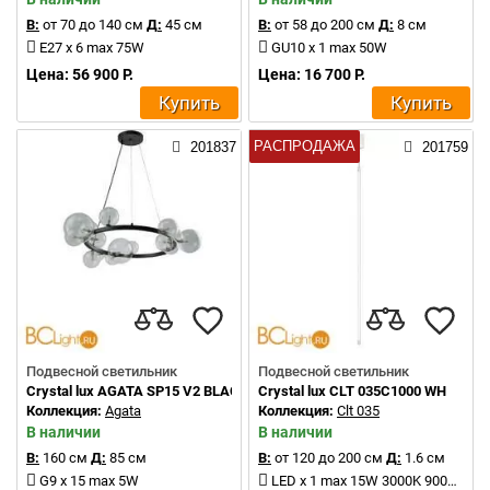
В:
от 70 до 140 см
Д:
45 см
В:
от 58 до 200 см
Д:
8 см
E27 x 6 max 75W
GU10 x 1 max 50W
Цена: 56 900 Р.
Цена: 16 700 Р.
Купить
Купить
РАСПРОДАЖА
201837
201759
Подвесной светильник
Подвесной светильник
Crystal lux AGATA SP15 V2 BLACK/TRANSPARENTE
Crystal lux CLT 035C1000 WH
Коллекция:
Agata
Коллекция:
Clt 035
В наличии
В наличии
В:
160 см
Д:
85 см
В:
от 120 до 200 см
Д:
1.6 см
G9 x 15 max 5W
LED x 1 max 15W 3000K 900Lm