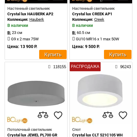
Настенный светильник
Настенный светильник
Crystal lux HAUBERK AP2
Crystal lux CREEK AP1
Коллекция:
Hauberk
Коллекция:
Creek
В наличии
В наличии
В:
23 см
В:
60.5 см
G9 x 2 max 75W
GU10 MR16 x 1 max 50W
Цена: 13 900 Р.
Цена: 9 500 Р.
Купить
Купить
РАСПРОДАЖА
118155
96243
Потолочный светильник
Спот
Crystal lux JEWEL PL700 GR
Crystal lux CLT 521C105 WH