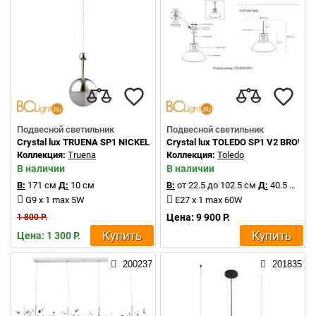
Подвесной светильник
Подвесной светильник
Crystal lux TRUENA SP1 NICKEL
Crystal lux TOLEDO SP1 V2 BROWN
Коллекция:
Truena
Коллекция:
Toledo
В наличии
В наличии
В:
171 см
Д:
10 см
В:
от 22.5 до 102.5 см
Д:
40.5 см
G9 x 1 max 5W
E27 x 1 max 60W
Цена: 9 900 Р.
1 800 Р.
Купить
Купить
Цена: 1 300 Р.
200237
201835