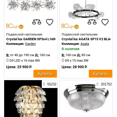
Подвесной светильник
Подвесной светильник
Crystal lux GARDEN SP3х4 L1600 CHROME
Crystal lux AGATA SP15 V2 BLAC
Коллекция:
Garden
Коллекция:
Agata
В наличии
В:
от 40 до 190 см
Д:
160 см
В:
160 см
Д:
85 см
G9 LED x 16 max 8W
G9 x 15 max 5W
Цена: 25 900 Р.
Цена: 28 900 Р.
Купить
Купить
55232
201752