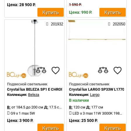
Цена: 28 900 Р.
1 590 Р.
Купить
Купить
Цена: 990 Р.
201932
202050
Подвесной светильник
Подвесной светильник
Crystal lux BELEZA SP1 E CHROME
Crystal lux LARGO SP33W L1770 GO
Коллекция:
Beleza
Коллекция:
Largo
В наличии
В:
от 184.5 до 200 см
Д:
17.5 см
В:
120 см
Д:
177 см
G9 x 1 max 5W
LED x 3 max 11W 3000K 1980Lm
Цена: 3 900 Р.
Цена: 25 500 Р.
Купить
Купить