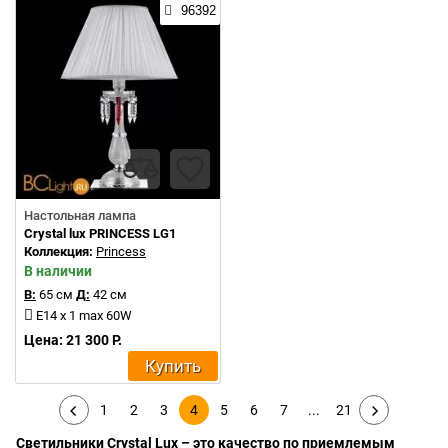
96392
Настольная лампа
Crystal lux PRINCESS LG1
Коллекция:
Princess
В наличии
В:
65 см
Д:
42 см
E14 x 1 max 60W
Цена: 21 300 Р.
Купить
1
2
3
4
5
6
7
...
21
Светильники Crystal Lux – это качество по приемлемым