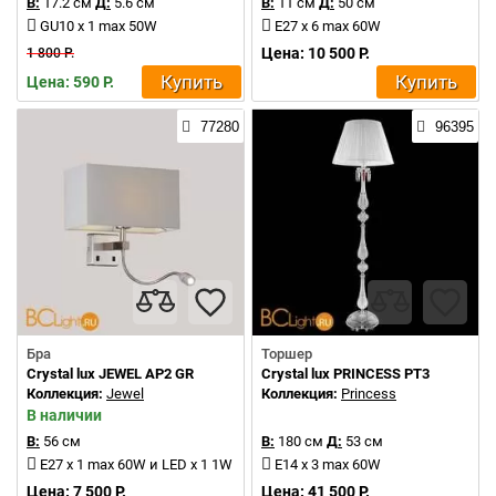
В:
17.2 см
Д:
5.6 см
В:
11 см
Д:
50 см
GU10 x 1 max 50W
E27 x 6 max 60W
Цена: 10 500 Р.
1 800 Р.
Купить
Купить
Цена: 590 Р.
77280
96395
Бра
Торшер
Crystal lux JEWEL AP2 GR
Crystal lux PRINCESS PT3
Коллекция:
Jewel
Коллекция:
Princess
В наличии
В:
56 см
В:
180 см
Д:
53 см
E27 x 1 max 60W и LED x 1 1W
E14 x 3 max 60W
Цена: 7 500 Р.
Цена: 41 500 Р.