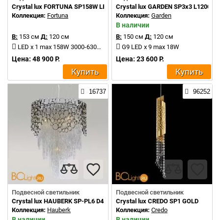
Crystal lux FORTUNA SP158W LED BLACK
Crystal lux GARDEN SP3х3 L1200 G
Коллекция:
Fortuna
Коллекция:
Garden
В наличии
В:
153 см
Д:
120 см
В:
150 см
Д:
120 см
LED x 1 max 158W 3000-6300K 9600Lm
G9 LED x 9 max 18W
Цена: 48 900 Р.
Цена: 23 600 Р.
Купить
Купить
16737
96252
Подвесной светильник
Подвесной светильник
Crystal lux HAUBERK SP-PL6 D45
Crystal lux CREDO SP1 GOLD
Коллекция:
Hauberk
Коллекция:
Credo
В наличии
В наличии