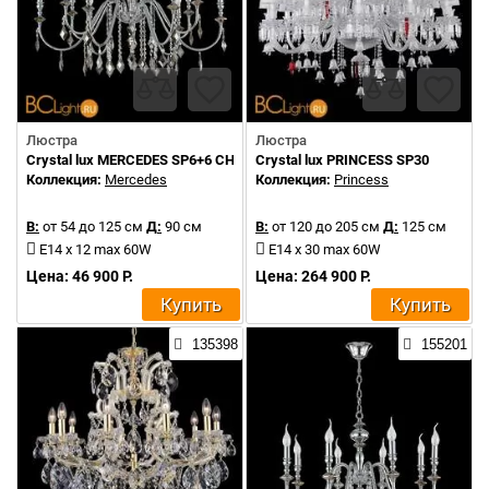
Люстра
Люстра
Crystal lux MERCEDES SP6+6 CHROME/SMOKE
Crystal lux PRINCESS SP30
Коллекция:
Mercedes
Коллекция:
Princess
В:
от 54 до 125 см
Д:
90 см
В:
от 120 до 205 см
Д:
125 см
E14 x 12 max 60W
E14 x 30 max 60W
Цена: 46 900 Р.
Цена: 264 900 Р.
Купить
Купить
135398
155201