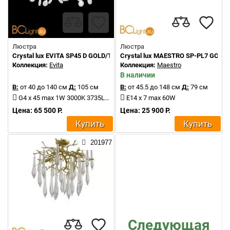
Люстра
Люстра
Crystal lux EVITA SP45 D GOLD/TRANSPARENT
Crystal lux MAESTRO SP-PL7 GOLD
Коллекция:
Evita
Коллекция:
Maestro
В наличии
В:
от 40 до 140 см
Д:
105 см
В:
от 45.5 до 148 см
Д:
79 см
G4 x 45 max 1W 3000K 3735Lm
E14 x 7 max 60W
Цена: 65 500 Р.
Цена: 25 900 Р.
Купить
Купить
201977
Следующая