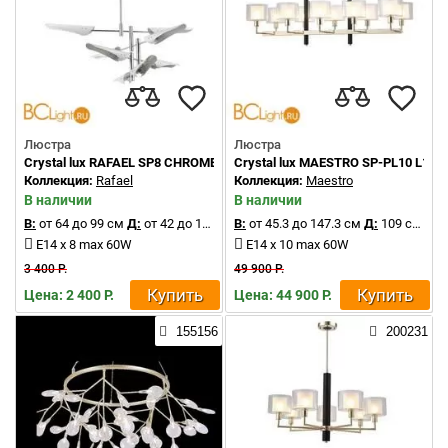
Люстра
Люстра
Crystal lux RAFAEL SP8 CHROME
Crystal lux MAESTRO SP-PL10 L110
Коллекция:
Rafael
Коллекция:
Maestro
В наличии
В наличии
В:
от 64 до 99 см
Д:
от 42 до 120 см
В:
Д:
от 45.3 до 147.3 см
от 42 до 120 см
Д:
109 см
E14 x 8 max 60W
E14 x 10 max 60W
3 400 Р.
49 900 Р.
Купить
Купить
Цена: 2 400 Р.
Цена: 44 900 Р.
155156
200231