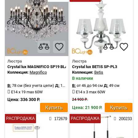
Люстра
Люстра
Crystal lux MAGNIFICO SP19 BLACK/TRANSPARENT
Crystal lux BETIS SP-PL3
Коллекция:
Magnifico
Коллекция:
Betis
В наличии
В:
78 см (без учета цепи)
Д:
100 см
В:
от 46 до 94 см
Д:
49 см
E14 x 19 max 60W
E14 x 3 max 60W
Цена: 336 300 Р.
24 900 Р.
Купить
Купить
Цена: 21 900 Р.
РАСПРОДАЖА
РАСПРОДАЖА
172679
200233