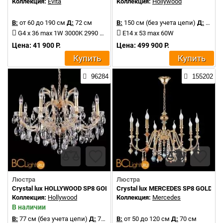
Коллекция:
Evita
Коллекция:
Hollywood
В:
от 60 до 190 см
Д:
72 см
В:
150 см (без учета цепи)
Д:
140 см
G4 x 36 max 1W 3000K 2990 Lm
E14 x 53 max 60W
Цена: 41 900 Р.
Цена: 499 900 Р.
Купить
Купить
96284
155202
Люстра
Люстра
Crystal lux HOLLYWOOD SP8 GOLD
Crystal lux MERCEDES SP8 GOLD/C
Коллекция:
Hollywood
Коллекция:
Mercedes
В наличии
В:
77 см (без учета цепи)
Д:
77 см
В:
от 50 до 120 см
Д:
70 см