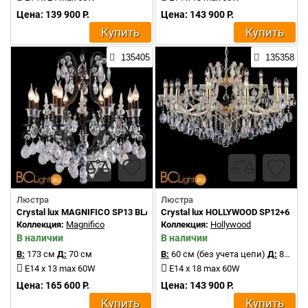
Цена: 139 900 Р.
Цена: 143 900 Р.
Купить
Купить
135405
135358
Люстра
Люстра
Crystal lux MAGNIFICO SP13 BLACK/TRANSPARENT
Crystal lux HOLLYWOOD SP12+6 GO
Коллекция:
Magnifico
Коллекция:
Hollywood
В наличии
В наличии
В:
173 см
Д:
70 см
В:
60 см (без учета цепи)
Д:
85 см
E14 x 13 max 60W
E14 x 18 max 60W
Цена: 165 600 Р.
Цена: 143 900 Р.
Купить
Купить