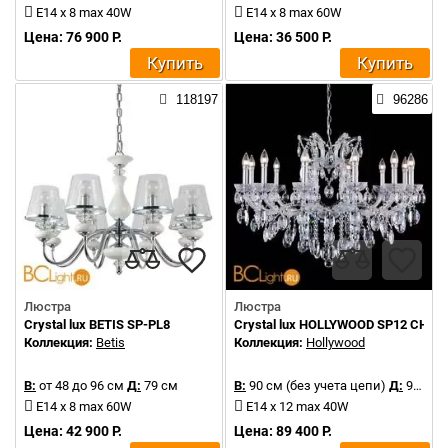
E14 x 8 max 40W
E14 x 8 max 60W
Цена: 76 900 Р.
Цена: 36 500 Р.
Купить
Купить
118197
96286
Люстра
Люстра
Crystal lux BETIS SP-PL8
Crystal lux HOLLYWOOD SP12 CHR
Коллекция:
Betis
Коллекция:
Hollywood
В:
от 48 до 96 см
Д:
79 см
В:
90 см (без учета цепи)
Д:
90 см
E14 x 8 max 60W
E14 x 12 max 40W
Цена: 42 900 Р.
Цена: 89 400 Р.