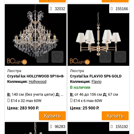
32032
155166
Люстра
Люстра
Crystal lux HOLLYWOOD SP16+8+8 GOLD
Crystal lux FLAVIO SP6 GOLD
Коллекция:
Hollywood
Коллекция:
Flavio
В наличии
В:
140 см (без учета цепи)
Д:
130 см
В:
от 46 до 106 см
Д:
67 см
E14 x 32 max 60W
E14 x 6 max 60W
Цена: 283 900 Р.
Цена: 25 900 Р.
Купить
Купить
96283
155192