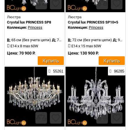
Люстра
Люстра
Crystal lux PRINCESS SP8
Crystal lux PRINCESS SP10+5
Коллекция:
Princess
Коллекция:
Princess
В:
65 см (без учета цепи)
Д:
75 см
В:
72 см (без учета цепи)
Д:
90 см
E14 x 8 max 60W
E14 x 15 max 60W
Цена: 70 900 Р.
Цена: 130 900 Р.
Купить
Купить
55261
96285