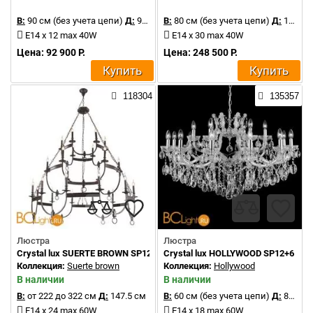
В:
90 см (без учета цепи)
Д:
90 см
В:
80 см (без учета цепи)
Д:
120 см
E14 x 12 max 40W
E14 x 30 max 40W
Цена: 92 900 Р.
Цена: 248 500 Р.
Купить
Купить
118304
135357
Люстра
Люстра
Crystal lux SUERTE BROWN SP12+6+6
Crystal lux HOLLYWOOD SP12+6 C
Коллекция:
Suerte brown
Коллекция:
Hollywood
В наличии
В наличии
В:
от 222 до 322 см
Д:
147.5 см
В:
60 см (без учета цепи)
Д:
85 см
E14 x 24 max 60W
E14 x 18 max 60W