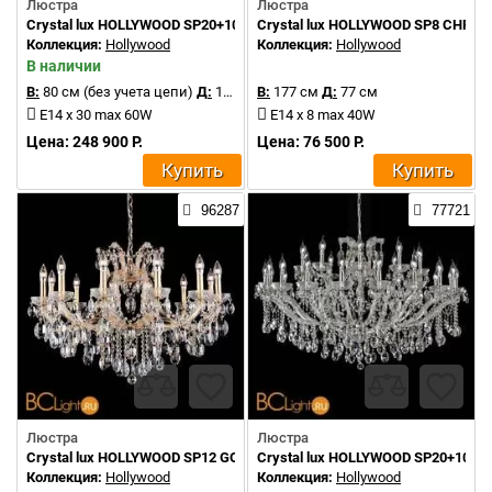
Люстра
Люстра
Crystal lux HOLLYWOOD SP20+10 GOLD
Crystal lux HOLLYWOOD SP8 CHRO
Коллекция:
Hollywood
Коллекция:
Hollywood
В наличии
В:
80 см (без учета цепи)
Д:
130 см
В:
177 см
Д:
77 см
E14 x 30 max 60W
E14 x 8 max 40W
Цена: 248 900 Р.
Цена: 76 500 Р.
Купить
Купить
96287
77721
Люстра
Люстра
Crystal lux HOLLYWOOD SP12 GOLD
Crystal lux HOLLYWOOD SP20+10 
Коллекция:
Hollywood
Коллекция:
Hollywood