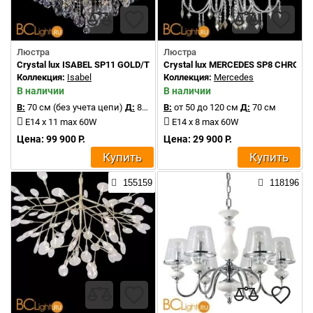
Люстра
Люстра
Crystal lux ISABEL SP11 GOLD/TRANSPARENT
Crystal lux MERCEDES SP8 CHROM
Коллекция:
Isabel
Коллекция:
Mercedes
В наличии
В наличии
В:
70 см (без учета цепи)
Д:
80 см
В:
от 50 до 120 см
Д:
70 см
E14 x 11 max 60W
E14 x 8 max 60W
Цена: 99 900 Р.
Цена: 29 900 Р.
Купить
Купить
155159
118196