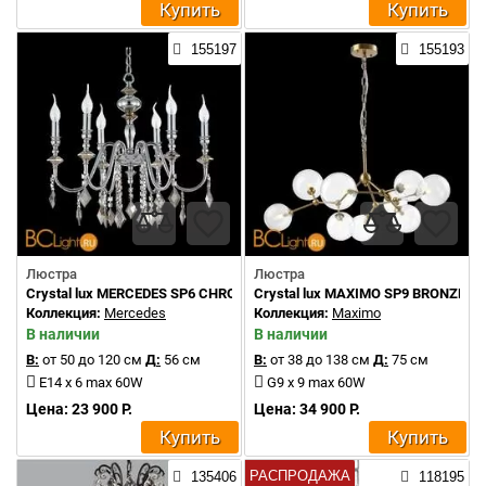
Купить
Купить
155197
155193
Люстра
Люстра
Crystal lux MERCEDES SP6 CHROME/SMOKE
Crystal lux MAXIMO SP9 BRONZE
Коллекция:
Mercedes
Коллекция:
Maximo
В наличии
В наличии
В:
от 50 до 120 см
Д:
56 см
В:
от 38 до 138 см
Д:
75 см
E14 x 6 max 60W
G9 x 9 max 60W
Цена: 23 900 Р.
Цена: 34 900 Р.
Купить
Купить
РАСПРОДАЖА
135406
118195