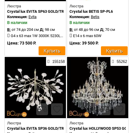
Люстра
Люстра
Crystal lux EVITA SP63 GOLD/TRANSPARENT
Crystal lux BETIS SP-PL6
Коллекция:
Evita
Коллекция:
Betis
В наличии
В наличии
В:
от 74 до 204 см
Д:
98 см
В:
от 48 до 96 см
Д:
70 см
G4 x 63 max 1W 3000K 5230Lm
E14 x 6 max 60W
Цена: 73 500 Р.
Цена: 39 500 Р.
Купить
Купить
155158
55262
Люстра
Люстра
Crystal lux EVITA SP36 GOLD/TRANSPARENT
Crystal lux HOLLYWOOD SP53 GOLD