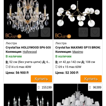
Люстра
Люстра
Crystal lux HOLLYWOOD SP6 GOLD
Crystal lux MAXIMO SP15 BRONZE
Коллекция:
Hollywood
Коллекция:
Maximo
В наличии
В наличии
В:
52 см (без учета цепи)
Д:
63 см
В:
от 42 до 142 см
Д:
108 см
E14 x 6 max 40W
G9 x 15 max 60W
Цена: 56 900 Р.
Цена: 52 300 Р.
Купить
Купить
155199
96389