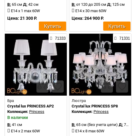
В:
65 см
Д:
42 см
В:
от 120 до 205 см
Д:
125 см
E14 x 1 max 60W
E14 x 30 max 60W
Цена: 21 300 Р.
Цена: 264 900 Р.
Купить
Купить
71333
71331
Бра
Люстра
Crystal lux PRINCESS AP2
Crystal lux PRINCESS SP8
Коллекция:
Princess
Коллекция:
Princess
В наличии
В:
41 см
В:
65 см (без учета цепи)
Д:
75 см
E14 x 2 max 60W
E14 x 8 max 60W