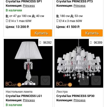
Crystal lux PRINCESS SP1
Crystal lux PRINCESS PT3
Коллекция:
Princess
Коллекция:
Princess
В наличии
В:
от 47 до 180 см
Д:
40 см
В:
180 см
Д:
53 см
E14 x 1 max 60W
E14 x 3 max 60W
Цена: 13 200 Р.
Цена: 41 500 Р.
Купить
Купить
96392
96389
Настольная лампа
Люстра
Crystal lux PRINCESS LG1
Crystal lux PRINCESS SP30
Коллекция:
Princess
Коллекция:
Princess
В наличии