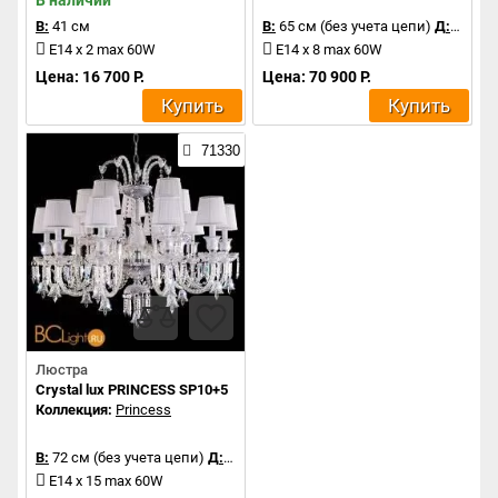
В наличии
В:
41 см
В:
65 см (без учета цепи)
Д:
75 см
E14 x 2 max 60W
E14 x 8 max 60W
Цена: 16 700 Р.
Цена: 70 900 Р.
Купить
Купить
71330
Люстра
Crystal lux PRINCESS SP10+5
Коллекция:
Princess
В:
72 см (без учета цепи)
Д:
90 см
E14 x 15 max 60W