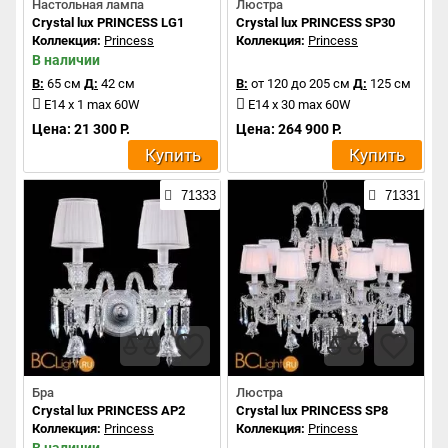
Настольная лампа
Люстра
Crystal lux PRINCESS LG1
Crystal lux PRINCESS SP30
Коллекция:
Princess
Коллекция:
Princess
В наличии
В:
65 см
Д:
42 см
В:
от 120 до 205 см
Д:
125 см
E14 x 1 max 60W
E14 x 30 max 60W
Цена: 21 300 Р.
Цена: 264 900 Р.
Купить
Купить
71333
71331
Бра
Люстра
Crystal lux PRINCESS AP2
Crystal lux PRINCESS SP8
Коллекция:
Princess
Коллекция:
Princess