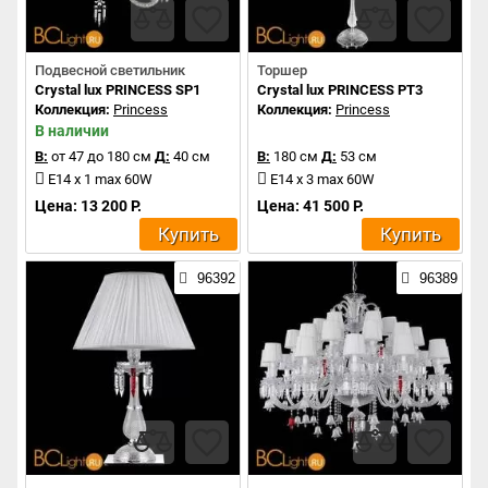
Подвесной светильник
Торшер
Crystal lux PRINCESS SP1
Crystal lux PRINCESS PT3
Коллекция:
Princess
Коллекция:
Princess
В наличии
В:
от 47 до 180 см
Д:
40 см
В:
180 см
Д:
53 см
E14 x 1 max 60W
E14 x 3 max 60W
Цена: 13 200 Р.
Цена: 41 500 Р.
Купить
Купить
96392
96389