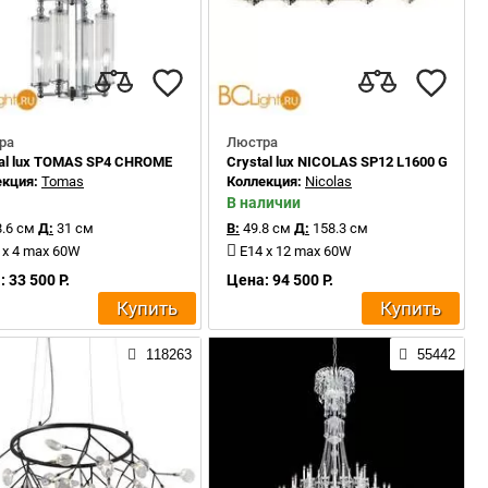
ра
Люстра
tal lux TOMAS SP4 CHROME
Crystal lux NICOLAS SP12 L1600 GOLD/
екция:
Tomas
Коллекция:
Nicolas
В наличии
.6 см
Д:
31 см
В:
49.8 см
Д:
158.3 см
 x 4 max 60W
E14 x 12 max 60W
 33 500 Р.
Цена: 94 500 Р.
Купить
Купить
118263
55442