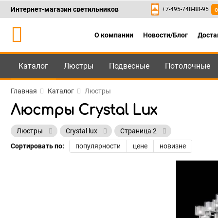
Интернет-магазин светильников
+7-495-748-88-95
о
О компании
Новости/Блог
Доста
Каталог
Люстры
Подвесные
Потолочные
Каталог
+7-495-748-88
Главная
Каталог
Люстры
Люстры Crystal Lux
Люстры
Crystal lux
Страница 2
Сортировать по:
популярности
цене
новизне