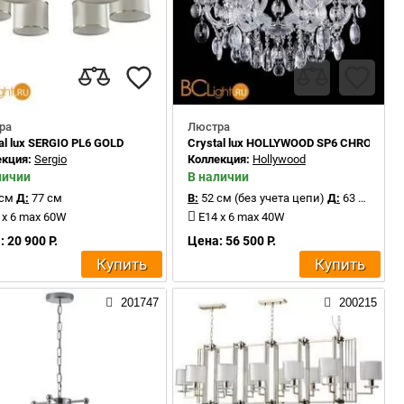
ра
Люстра
E
al lux SERGIO PL6 GOLD
Crystal lux HOLLYWOOD SP6 CHROME
екция:
Sergio
Коллекция:
Hollywood
личии
В наличии
 см
Д:
77 см
В:
52 см (без учета цепи)
Д:
63 см
 x 6 max 60W
E14 x 6 max 40W
 20 900 Р.
Цена: 56 500 Р.
Купить
Купить
201747
200215