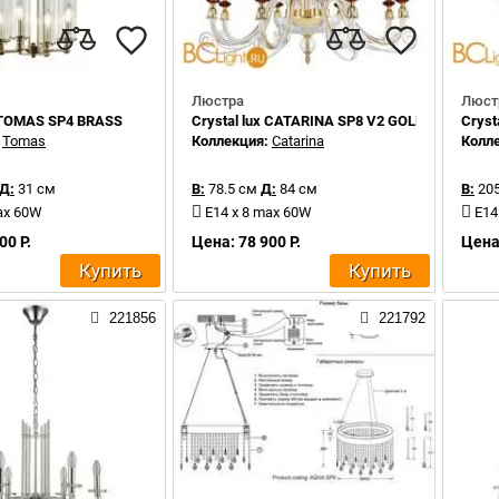
Люстра
Люст
x TOMAS SP4 BRASS
Crystal lux CATARINA SP8 V2 GOLD/TRANS
Cryst
:
Tomas
Коллекция:
Catarina
Колл
Д:
31 см
В:
78.5 см
Д:
84 см
В:
205
ax 60W
Е14 x 8 max 60W
E14
00 Р.
Цена: 78 900 Р.
Цена:
Купить
Купить
221856
221792