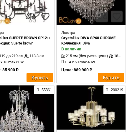
ра
Люстра
al lux SUERTE BROWN SP12+6
Crystal lux DIVA SP60 CHROME
екция:
Suerte brown
Коллекция:
Diva
В наличии
119 до 219 см
Д:
113.3 см
В:
215 см (без учета цепи)
Д:
180 см
 x 18 max 60W
E14 x 60 max 40W
 85 900 Р.
Цена: 889 900 Р.
Купить
Купить
55361
200219