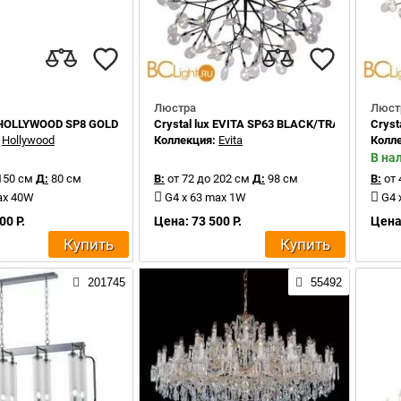
Люстра
Люст
x HOLLYWOOD SP8 GOLD
Crystal lux EVITA SP63 BLACK/TRANSPARENT
Cryst
:
Hollywood
Коллекция:
Evita
Колл
В на
150 см
Д:
80 см
В:
от 72 до 202 см
Д:
98 см
В:
от 
ax 40W
G4 x 63 max 1W
G4 
00 Р.
Цена: 73 500 Р.
Цена:
Купить
Купить
201745
55492