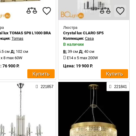
ра
Люстра
PARENT-COGNAC
al lux TOMAS SP8 L1000 BRASS
Crystal lux CLARO SP5
екция:
Tomas
Коллекция:
Casa
В наличии
.5 см
Д:
102 см
В:
39 см
Д:
40 см
 x 8 max 60W
E14 x 5 max 200W
 76 900 Р.
Цена: 19 900 Р.
Купить
Купить
221857
221841