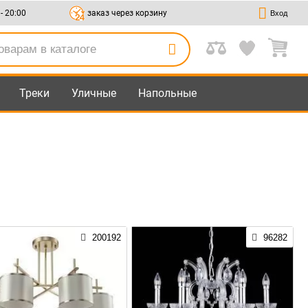
 - 20:00
заказ через корзину
Вход
Треки
Уличные
Напольные
200192
96282