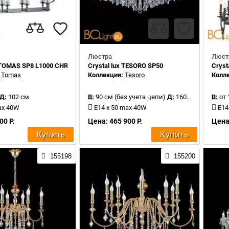
Люстра
Люст
x TOMAS SP8 L1000 CHROME
Crystal lux TESORO SP50
Cryst
:
Tomas
Коллекция:
Tesoro
Колл
Д:
102 см
В:
90 см (без учета цепи)
Д:
160 см
В:
от 
ax 40W
E14 x 50 max 40W
E14
00 Р.
Цена: 465 900 Р.
Цена:
Купить
Купить
155198
155200