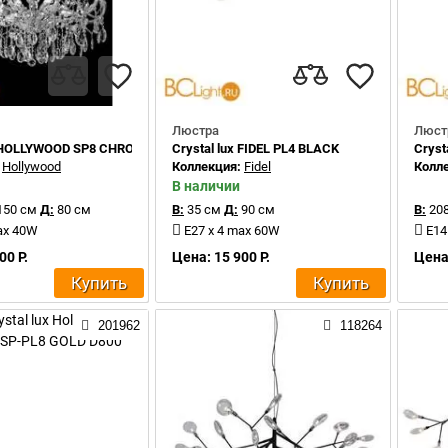
Люстра
Люст
x HOLLYWOOD SP8 CHROME
Crystal lux FIDEL PL4 BLACK
Crys
:
Hollywood
Коллекция:
Fidel
Колл
В наличии
150 см
Д:
80 см
В:
35 см
Д:
90 см
В:
208
ax 40W
E27 x 4 max 60W
E14
00 Р.
Цена: 15 900 Р.
Цена:
Купить
Купить
201962
118264