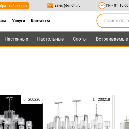
братный звонок
sales@bclight.ru
Пн - Пт
: 10:00
вка
Услуги
Контакты
Настенные
Настольные
Споты
Встраиваемые
-95
,
8-800-550-95-45
sales@bclight.ru
200220
200218