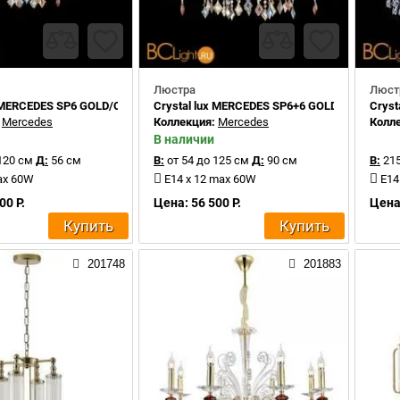
Люстра
Люст
x MERCEDES SP6 GOLD/COLOR
Crystal lux MERCEDES SP6+6 GOLD/COLOR
Cryst
:
Mercedes
Коллекция:
Mercedes
Колл
В наличии
120 см
Д:
56 см
В:
от 54 до 125 см
Д:
90 см
В:
215
ax 60W
E14 x 12 max 60W
E14
00 Р.
Цена: 56 500 Р.
Цена:
Купить
Купить
201748
201883