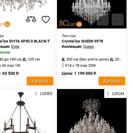
ра
Люстра
al lux EVITA SP45 D BLACK/TRANSPARENT
Crystal lux QUEEN SP78
екция:
Evita
Коллекция:
Queen
личии
40 до 140 см
Д:
105 см
В:
300 см (без учета цепи)
Д:
200 см
x 45 max 1W
E14 x 78 max 25W
 65 500 Р.
Цена: 1 199 000 Р.
Купить
Купить
118303
118144