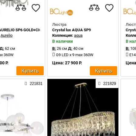
Люстра
Люст
ux AURELIO SP6 GOLD+CHROME/TRANSPARENT
Crystal lux AQUA SP9
Crys
:
Aurelio
Коллекция:
aqua
Колл
В наличии
В на
Д:
62 см
В:
26 см
Д:
40 см
В:
108
ax 360W
G9 LED x 9 max 360W
E14
00 Р.
Цена: 27 900 Р.
Цена:
Купить
Купить
221831
221829