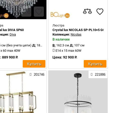
ра
Люстра
al lux DIVA SP60
Crystal lux NICOLAS SP-PL10+5 GOLD/
екция:
Diva
Коллекция:
Nicolas
В наличии
 см (без учета цепи)
Д:
180 см
В:
162.3 см
Д:
107 см
 x 60 max 40W
E14 x 15 max 60W
 889 900 Р.
Цена: 92 900 Р.
Купить
Купить
201746
221886