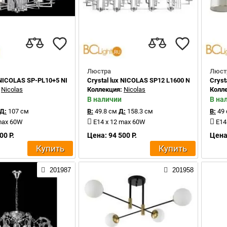
Люстра
Люст
x NICOLAS SP-PL10+5 NICKEL/WHITE
Crystal lux NICOLAS SP12 L1600 NICKEL/WHIT
Cryst
:
Nicolas
Коллекция:
Nicolas
Колл
В наличии
В на
Д:
107 см
В:
49.8 см
Д:
158.3 см
В:
49
max 60W
E14 x 12 max 60W
E14
00 Р.
Цена: 94 500 Р.
Цена:
Купить
Купить
201987
201958