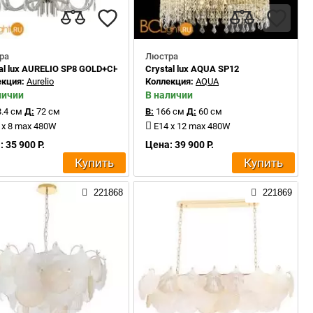
ра
Люстра
tal lux AURELIO SP8 GOLD+CHROME/TRANSPARENT
Crystal lux AQUA SP12
екция:
Aurelio
Коллекция:
AQUA
личии
В наличии
.4 см
Д:
72 см
В:
166 см
Д:
60 см
 x 8 max 480W
E14 x 12 max 480W
 35 900 Р.
Цена: 39 900 Р.
Купить
Купить
221868
221869